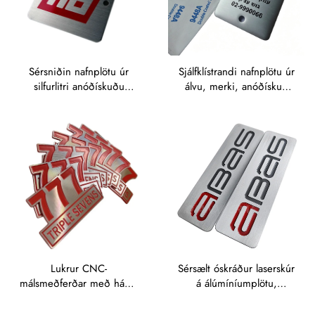
Sérsniðin nafnplötu úr
Sjálfklístrandi nafnplötu úr
silfurlitri anóðískuðu
álvu, merki, anóðískuð
málm, úr rostfritt stál,
málmnafnplötu,
plötu úr álvu, merki úr
merkisplötu úr
rostfritt stál, ríðaður texti
anóðískuðu álvu
eða tákn, nafnplötu úr
álvu, merkisplötu úr álvu
Lukrur CNC-
Sérsælt óskráður laserskúr
málsmeðferðar með háum
á álúmíníumplötu,
glæði og diamantklóru
prentuð metallmerki, rífað
áljúminíummerki,
rostfritt steélmerki