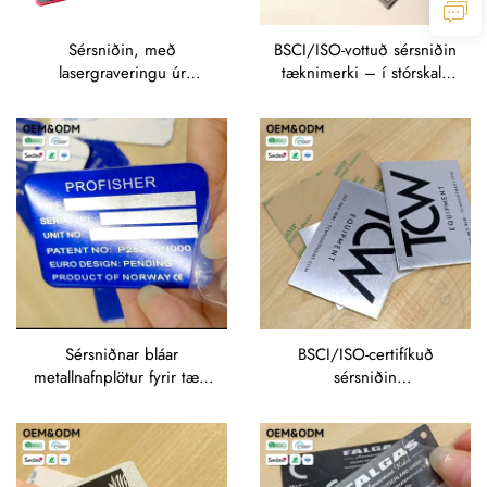
Sérsniðin, með
BSCI/ISO-vottuð sérsniðin
lasergraveringu úr
tæknimerki – í stórskala
messingu: skilt, merki,
NSF-vottuð plötur fyrir
messinguð plötu, anóðuð
alþjóðlega
álfínmerki fyrir heiti og
viðskiptatæknivörumerki
tákn, SS-merki,
rafmagnsmerki úr rustfritt
stál
Sérsniðnar bláar
BSCI/ISO-certifíkuð
metallnafnplötur fyrir tæki
sérsniðin
– merki með vegna
skjöldurverksmiðja beint
uppfinningarskyldu og
frá framleiðanda fyrir stór
CE-merkingu fyrir
pöntunir
sjóvarahugbúnað