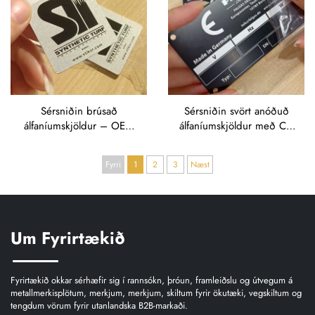
Sérsniðin brúsað
Sérsniðin svört anóðuð
álfaníumskjöldur – OEM
álfaníumskjöldur með CE-
merki og texti rífaður fyrir
merki frá OEM og
iðnaðarutstyrð
fyllanlegum
Fyrri
1
2
3
Næst
viðmiðunarsvæðum fyrir
skemmtiforrit
Um Fyrirtækið
Fyrirtækið okkar sérhæfir sig í rannsókn, þróun, framleiðslu og útvegum á
metallmerkisplötum, merkjum, merkjum, skiltum fyrir ökutæki, vegskiltum og
tengdum vörum fyrir utanlandska B2B-markaði.