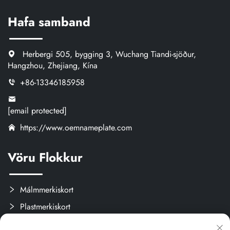
Hafa samband
Herbergi 505, bygging 3, Wuchang Tiandi-sjöður,
Hangzhou, Zhejiang, Kína
+86-13346185958
[email protected]
https://www.oemnameplate.com
Vöru Flokkur
Málmmerkiskort
Plastmerkiskort
Merki og límisvökur