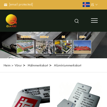
[email protected]
IS
>
>
Heim >
Vörur
Málmmerkiskort
Alúmíníummerkiskort