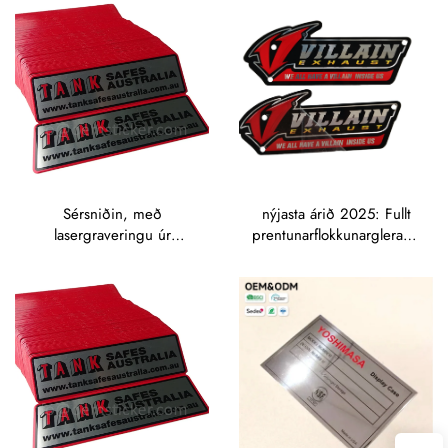
sérsniðin merkisplötu úr
máli með óreglulegri
formi, merkisplötu fyrir
nafn
Sérsniðin, með
nýjasta árið 2025: Fullt
lasergraveringu úr
prentunarflokkunarglera úr
messingu: skilt, merki,
álfíni, metalmörk fyrir
messinguð plötu, anóðuð
vélar, sérsniðin lögun,
álfínmerki fyrir heiti og
dýpt merki
tákn, SS-merki,
rafmagnsmerki úr rustfritt
stál