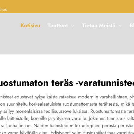
zhou
Kotisivu
Tuotteet
Tietoa Meistä
B
uostumaton teräs -varatunniste
nisteet edustavat nykyaikaista ratkaisua moderniin varahallintaan,
 on suunniteltu korkealaatuisista ruostumattomasta teräksestä, mikä 
 säilyy monenlaisissa teollisuussovelluksissa. Ruostumattomasta ter
e laitteistolle, koneille ja yrityksen varoille. Jokainen tunniste sisäl
rastonhallinnan. Näiden tunnisteiden teknologinen perusta perustuu t
koko varan käyttöiän ajan. Edistyneet valmistustekniikat taas varmis