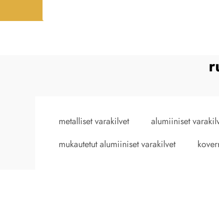
r
metalliset varakilvet
alumiiniset varakil
mukautetut alumiiniset varakilvet
koverr