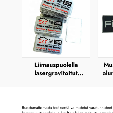
Liimauspuolella
Mus
lasergravitoitut
alu
alumiinisarjanumeroetiketit
UV-t
j
meta
Ruostumattomasta teräksestä valmistetut varatunnisteet 