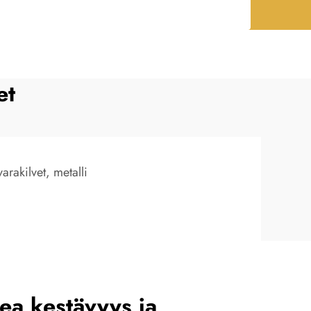
et
arakilvet, metalli
kea kestävyys ja