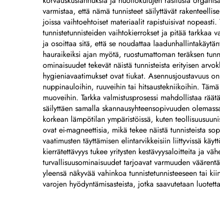
korvauskustannuksia ja huoltokulujen rasitusta organisa
m
varmistaa, että nämä tunnisteet säilyttävät rakenteell
joissa vaihtoehtoiset materiaalit rapistuisivat nopeasti.
tunnistetunnisteiden vaihtokierrokset ja pitää tarkka
ja osoittaa sitä, että se noudattaa laadunhallintakäytän
hauraikeiksi ajan myötä, ruostumattoman teräksen tunni
ominaisuudet tekevät näistä tunnisteista erityisen arvok
hygieniavaatimukset ovat tiukat. Asennusjoustavuus on to
nuppinauloihin, ruuveihin tai hitsaustekniikoihin. Tämä 
muoveihin. Tarkka valmistusprosessi mahdollistaa räätälö
säilyttäen samalla skannausyhteensopivuuden olemassa
korkean lämpötilan ympäristöissä, kuten teollisuusuunis
ovat ei-magneettisia, mikä tekee näistä tunnisteista sop
vaatimusten täyttämisen elintarvikkeisiin liittyvissä k
kierrätettävyys tukee yritysten kestävyysaloitteita ja v
turvallisuusominaisuudet tarjoavat varmuuden väärentäm
yleensä näkyvää vahinkoa tunnistetunnisteeseen tai kiin
varojen hyödyntämisasteista, jotka saavutetaan luotetta