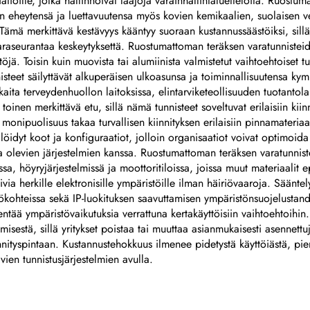
atioille, jotka hallinnoivat laajoja varainhallintaluetteloita. Ruos
etallilogon levy
isen eheytensä ja luettavuutensa myös kovien kemikaalien, suolaisen 
 Tämä merkittävä kestävyys kääntyy suoraan kustannussäästöiksi, sillä 
a varaseurantaa keskeytyksettä. Ruostumattoman teräksen varatunnist
töjä. Toisin kuin muovista tai alumiinista valmistetut vaihtoehtoiset t
steet säilyttävät alkuperäisen ulkoasunsa ja toiminnallisuutensa kym
kaita terveydenhuollon laitoksissa, elintarviketeollisuuden tuotantolai
inen merkittävä etu, sillä nämä tunnisteet soveltuvat erilaisiin kiinn
monipuolisuus takaa turvallisen kiinnityksen erilaisiin pinnamateriaale
idyt koot ja konfiguraatiot, jolloin organisaatiot voivat optimoida t
 olevien järjestelmien kanssa. Ruostumattoman teräksen varatunnis
sa, höyryjärjestelmissä ja moottoritiloissa, joissa muut materiaalit 
ivia herkille elektronisille ympäristöille ilman häiriövaaroja. Säänt
äyttökohteissa sekä IP-luokituksen saavuttamisen ympäristönsuojelust
ähentää ympäristövaikutuksia verrattuna kertakäyttöisiin vaihtoehtoih
isestä, sillä yritykset poistaa tai muuttaa asianmukaisesti asennettu
nityspintaan. Kustannustehokkuus ilmenee pidetystä käyttöiästä, pien
vien tunnistusjärjestelmien avulla.