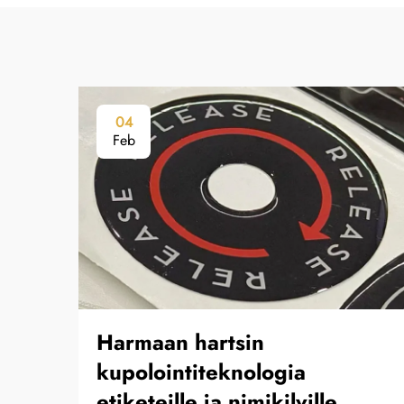
04
Feb
Harmaan hartsin
kupolointiteknologia
etiketeille ja nimikilville