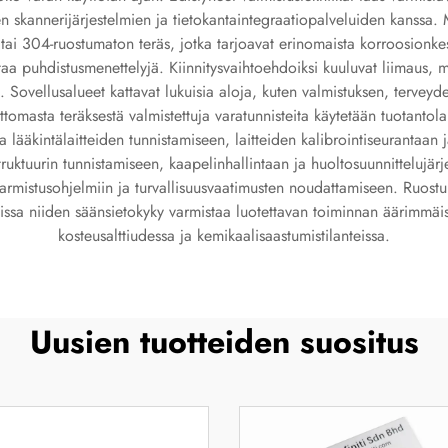
jen skannerijärjestelmien ja tietokantaintegraatiopalveluiden kanss
- tai 304-ruostumaton teräs, jotka tarjoavat erinomaista korroosionke
ttaa puhdistusmenettelyjä. Kiinnitysvaihtoehdoiksi kuuluvat liimaus, mek
 Sovellusalueet kattavat lukuisia aloja, kuten valmistuksen, terveyde
ttomasta teräksestä valmistettuja varatunnisteita käytetään tuotantola
ta lääkintälaitteiden tunnistamiseen, laitteiden kalibrointiseurantaa
truktuurin tunnistamiseen, kaapelinhallintaan ja huoltosuunnittelujärj
nvarmistusohjelmiin ja turvallisuusvaatimusten noudattamiseen. Ruostu
ssa niiden säänsietokyky varmistaa luotettavan toiminnan äärimmäisi
kosteusalttiudessa ja kemikaalisaastumistilanteissa.
Uusien tuotteiden suositus