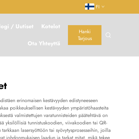
FI
logi / Uutiset
Kotelot
Hanki
Tarjous
Ota Yhteyttä
et
 yhdistäen erinomaisen kestävyyden edistyneeseen
takaa poikkeuksellisen kestävyyden ympäristöhaasteita
äksestä valmistettujen varatunnisteiden päätehtävä on
tää yksilöllisiä tunnistuskoodien, viivakoodien tai QR-
arkkaan lasersyöttöön tai syövytysprosesseihin, joilla
tavat johdonmukaisen laadun ja tarkat mitat, mikä tekee