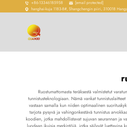
+86-13346185958
[email protected]
hanghai-kuja 1183-8#, Shangchengin piiri, 310018 Hang
r
Ruostumattomasta teräksestä valmistetut varatun
tunnistusteknologiaan. Nämä vankat tunnistuslaitteet
vastaan samalla kun niiden optimaalinen suorituskyky
tarjota pysyvä ja vahingonkestävä tunnistus arvokkaall
koodien, jotka mahdollistavat sujuvan seurannan ja va
luodaan ikuisia merkintöjä, jotka säilyvät luettavina 