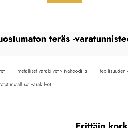
uostumaton teräs -varatunniste
vet
metalliset varakilvet viivakoodilla
teollisuuden v
etut metalliset varakilvet
Erittäin kor