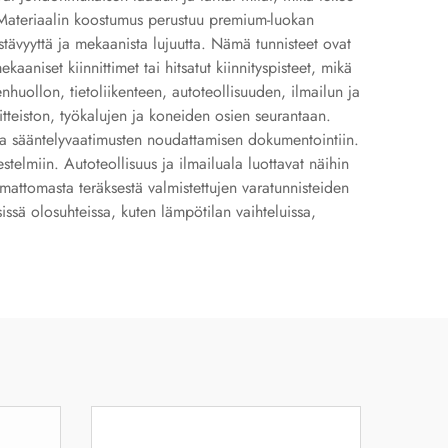
a. Materiaalin koostumus perustuu premium-luokan
stävyyttä ja mekaanista lujuutta. Nämä tunnisteet ovat
aaniset kiinnittimet tai hitsatut kiinnityspisteet, mikä
nhuollon, tietoliikenteen, autoteollisuuden, ilmailun ja
itteiston, työkalujen ja koneiden osien seurantaan.
n ja sääntelyvaatimusten noudattamisen dokumentointiin.
estelmiin. Autoteollisuus ja ilmailuala luottavat näihin
mattomasta teräksestä valmistettujen varatunnisteiden
ssä olosuhteissa, kuten lämpötilan vaihteluissa,