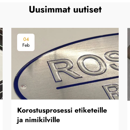
Uusimmat uutiset
04
Feb
Korostusprosessi etiketeille
ja nimikilville