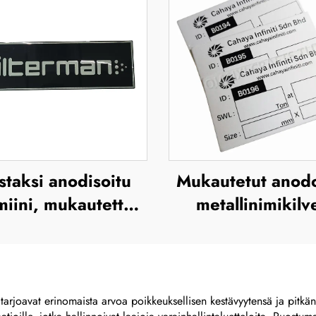
taksi anodisoitu
Mukautetut anod
miini, mukautettu
metallinimikilv
uloste, silkkipaino
anodoidut
a offsetpaino –
alumiinikilve
llisen brändinimen
ja korostetun
tarjoavat erinomaista arvoa poikkeuksellisen kestävyytensä ja pitkän