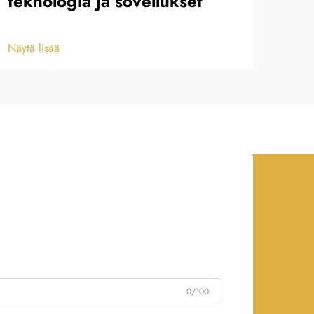
teknologia ja sovellukset
kak
Näytä lisää
Näytä
0/100