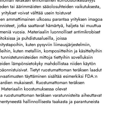
tumattoman teräksen erinomainen korroosionkestävyys
veden tai äärimmäisten sääolosuhteiden vaikutuksesta,
yritykset voivat välttää usein toistuvat
eiden ammattimainen ulkoasu parantaa yrityksen imagoa
unnisteet, jotka saattavat hämärtyä, haljeta tai muuttua
meniä vuosia. Materiaalin luonnolliset antimikrobiset
toksissa ja puhdistusalueilla, joissa
itystapoihin, kuten pysyviin liimausjärjestelmiin,
ihin, kuten metalliin, komposiitteihin ja käsitteltyihin
unnistetunnisteiden mittoja tiettyihin sovelluksiin
teiden lämpönsietokyky mahdollistaa niiden käytön
epäonnistuisivat. Tietyt ruostumattoman teräksen laadut
elyvaatimusten täyttäminen sisältää esimerkiksi FDA:n
andardien mukaisesti. Ruostumattoman teräksen
in. Materiaalin koostumuksessa olevat
ja ruostumattoman teräksen varatunnisteita aiheuttavat
entyneestä hallinnollisesta taakasta ja parantuneista