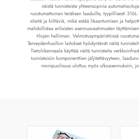
näistä tunnisteista yhteensopivia automatisoitu
ruostumattoman teräksen laaduille, tyypillisesti 316L
sileitä ja kiiltäviä, mikä estää likaantumisen ja helpo
mahdollistaa erilaisten asennusvaatimusten täyttämisen.
tilojen hallinnan. Valmistusympäristöissä ruostuma
Terveydenhuollon laitokset hyödyntävät näitä tunnistei
Tietoliikenneala käyttää näitä tunnisteita verkkoinfras
tunnisteisiin komponenttien jäljitettävyyteen, laadu
monipuolisuus ulottuu myös ulkoasennuksiin, joi