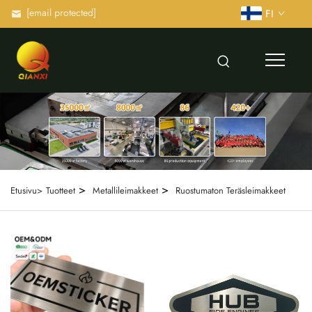
[email protected]
FI
>
>
Etusivu>
Tuotteet
Metallileimakkeet
Ruostumaton Teräsleimakkeet