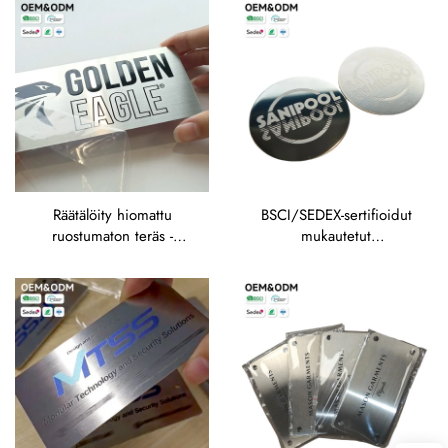
OEM/ODM-täyspalvelu
maailmanlaajuisille
räätälöityyn tuotantoon
laitevalmistajille
Räätälöity hiomattu
BSCI/SEDEX-sertifioidut
ruostumaton teräs -
mukautetut
merkkitarrat: OEM-logot ja
metallinimilaput, harjattu
teksti teollisuuskoneiden
alumiini/ruostumaton teräs
merkintään
tarkalla
syväkärsintätekniikalla