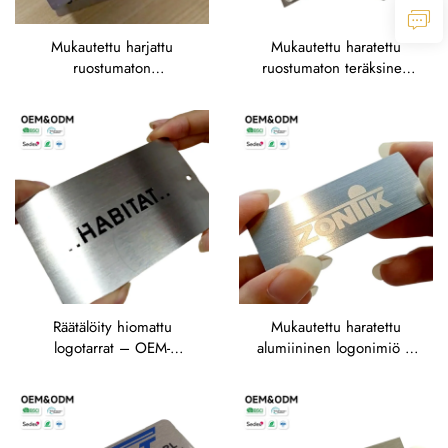
Mukautettu harjattu
Mukautettu haratettu
ruostumaton
ruostumaton teräksinen
teräsnimilappu, OEM-
brändin nimiö, OEM-
logon ja tekstin tulostus
kirjattu vaatetus- ja
modulaarisille teknologia-
muodin brändäykseen
ja turvaratkaisuille
Räätälöity hiomattu
Mukautettu haratettu
logotarrat – OEM-
alumiininen logonimiö –
alumiinista syövytetty
OEM-kirjattu
versio premium-
teollisuuslaitteiden
kalusteiden ja
brändäykseen
kotikoristeiden