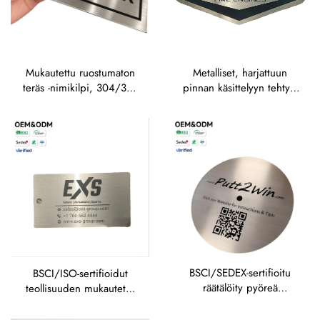
Mukautettu ruostumaton
Metalliset, harjattuun
teräs -nimikilpi, 304/316
pinnan käsittelyyn tehtyjä
SS, syövytetty metallikilpi,
ulkokäyttöön tarkoitettuja
teollisuuskäyttöön
ruostumattomasta
tarkoitetut korrosiosta
teräksestä valmistettuja
kestävät kyltit
kilviä, syövytettyjä
nimikilviä, merkkiä,
lasergraavattuja
anodisoituja alumiinikilviä,
tarrakilviä
BSCI/SEDEX-sertifioitu
BSCI/ISO-sertifioidut
räätälöity pyöreä
teollisuuden mukautetut
metallislevy – hiomattua
nimilaput, erämyynti,
ruostumatonta terästä,
brändäys, yhteystiedot