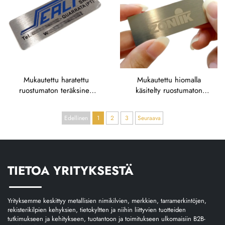
brändäykseen
Mukautettu haratettu
Mukautettu hiomalla
ruostumaton teräksinen
käsitelty ruostumaton
logonimiö, OEM-teollisuus-
teräksinen logonimikyltti,
ja kaupalliseen
OEM-syväkaiverrus
Edellinen
1
2
3
Seuraava
brändäykseen Italiassa
teollisuuskaluston
brändäykseen
TIETOA YRITYKSESTÄ
Yrityksemme keskittyy metallisien nimikilvien, merkkien, tarramerkintöjen,
rekisterikilpien kehyksien, tietokyltten ja niihin liittyvien tuotteiden
tutkimukseen ja kehitykseen, tuotantoon ja toimitukseen ulkomaisiin B2B-