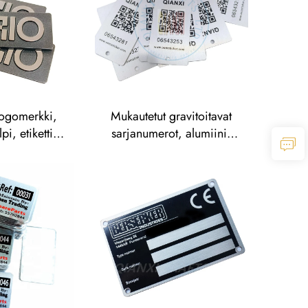
ttomasta
istetut tarrat
logomerkki,
Mukautetut gravitoitavat
lpi, etiketti,
sarjanumerot, alumiini,
kki, tyhjä
UV-tuloste, silkkipaino ja
en, harjattu
offsetpaino – metallisen
imikilpi
brändinimen ja korostetun
metallilogon levy