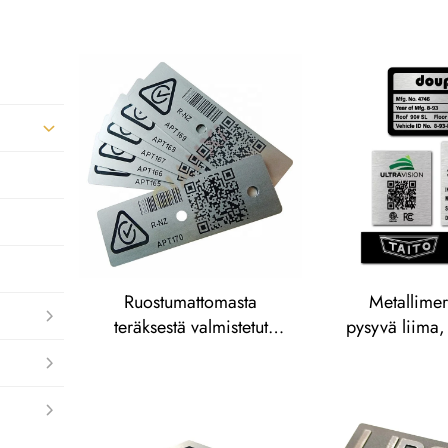
Ruostumattomasta
Metallimer
teräksestä valmistetut
pysyvä liima,
sarjanumerolevyt, QR-
logotarra, a
koodimetalliviivakooditarrat,
alumiinista 
alumiiniset varatarrut
nimikilpi, 
nimik