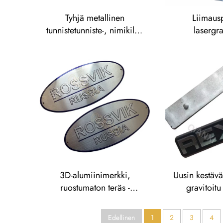
Tyhjä metallinen
Liimausp
tunnistetunniste-, nimikilpi-
lasergra
ja merkkitarralabel,
alumiinisarja
alumiinimerkki,
tunnistelevy, ruostumaton
teräs -nimikilpi
3D-alumiinimerkki,
Uusin kestävä 
ruostumaton teräs -
gravitoitu
nimikilpi, reliefikuvioitu
anodisoitu 
metallilogon nimikilvet
logomerkki, me
Edellinen
1
2
3
4