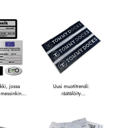
kki, jossa
Uusi muotitrendi:
 messinkinen
räätälöity
nodoiduista
timanttihiontaetiketti,
valmistettu
maalattu ja kovakuutettu
syövytetty
alumiininen nimikilpi
ilpi,