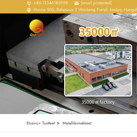
+86-13346185958
[email protected]
Huone 505, Rakennus 3 Wuchang Tiandi -keskus, Hangzho
>
Etusivu>
Tuotteet
Metallileimakkeet