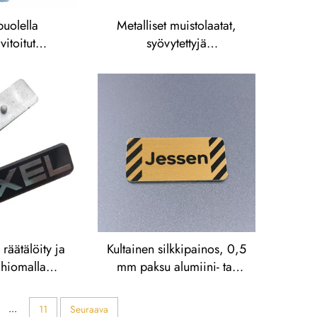
uolella
Metalliset muistolaatat,
vitoitut
syövytettyjä
numeroetiketit
ruostumattomasta
teräksestä valmistettuja
nimikilviä,
ruostumattomasta
teräksestä graavattuja
logoja sisältäviä nimikilviä
räätälöity ja
Kultainen silkkipainos, 0,5
 hiomalla
mm paksu alumiini- tai
alumiininen
ruostumaton teräskilpi,
tallilevyt ja
gravitoitu metallinen
...
11
Seuraava