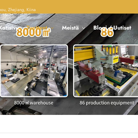
u, Zhejiang, Kiina
Kotisivu
Tuotteet
Meistä
Blogi / Uutiset