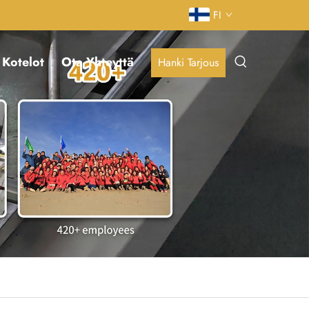
FI
Kotelot
Ota Yhteyttä
Hanki Tarjous