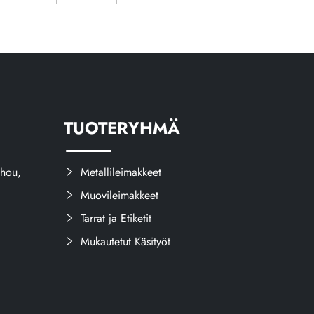
logomerkki
nimityskilpi, korostettu
metallilevy
TUOTERYHMÄ
hou,
Metallileimakkeet
Muovileimakkeet
Tarrat ja Etiketit
Mukautetut Käsityöt