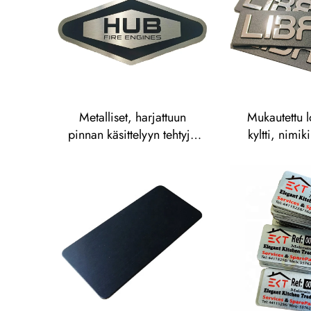
ruostuma
teräksestä valm
Metalliset, harjattuun
Mukautettu 
pinnan käsittelyyn tehtyjä
kyltti, nimiki
ulkokäyttöön tarkoitettuja
nappi, mer
ruostumattomasta
sinkiseoksin
teräksestä valmistettuja
metallin
kilviä, syövytettyjä
nimikilviä, merkkiä,
lasergraavattuja
anodisoituja
alumiinikilviä, tarrakilviä