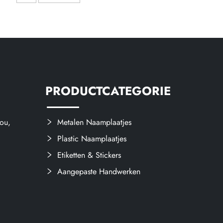
lbordjes,
verhoogd metalen bord
 platen met
go
PRODUCTCATEGORIE
ou,
Metalen Naamplaatjes
Plastic Naamplaatjes
Etiketten & Stickers
Aangepaste Handwerken