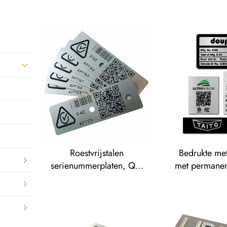
Roestvrijstalen
Bedrukte me
serienummerplaten, QR-
met permanent
code metalen
messing log
streepjescode-etiketten,
geanodiseer
aluminium activa-etiketten
naamplaat
naamplaat, ro