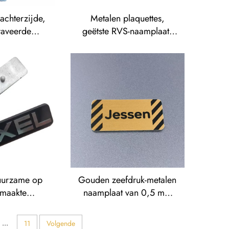
achterzijde,
Metalen plaquettes,
raveerde
geëtste RVS-naamplaat,
rie-nummers,
roestvaststaal gegraveerde
tiketten
logo-naamplaten
uurzame op
Gouden zeefdruk-metalen
emaakte
naamplaat van 0,5 mm
 geborstelde
dik aluminium of
de aluminium
roestvrijstaal, gegraveerd,
...
11
Volgende