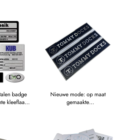
talen badge
Nieuwe mode: op maat
e kleeflaag,
gemaakte
o-sticker,
diamantgesneden etiketten
de aluminium
met geschilderd, gestanst
, geëtste
aluminium naamplaatje
estvrijstalen