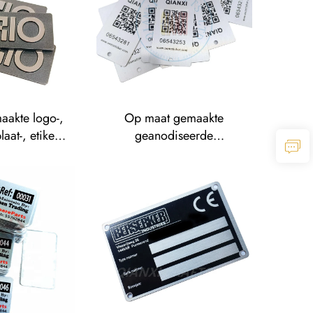
tten
aakte logo-,
Op maat gemaakte
at-, etiket-,
geanodiseerde
nop- en
serienummerplaat van
van verzinkt
aluminium, UV-printing,
eborstelde
zeefdruk, offsetprint,
naamplaat
metalen merknaamplaat,
verhoogde metalen
logoplaat