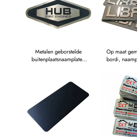
etike
Metalen geborstelde
Op maat gem
buitenplaatsnaamplaten
bord-, naampla
van roestvaststaal, geëtste
pin-, k
naamplaten, tag,
badgeblanks 
lasergegraveerde
legering, g
geanodiseerde aluminium
metalen 
naamplaten, sticker