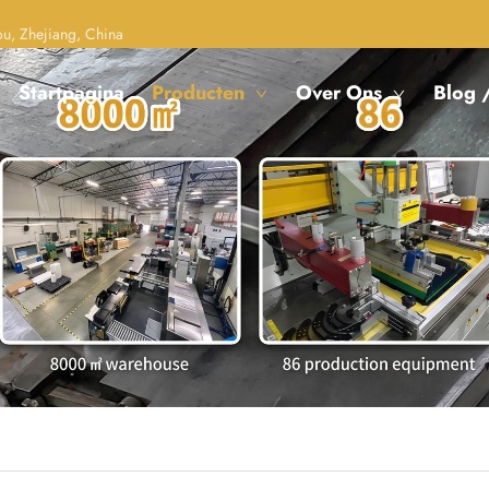
, Zhejiang, China
Startpagina
Producten
Over Ons
Blog 