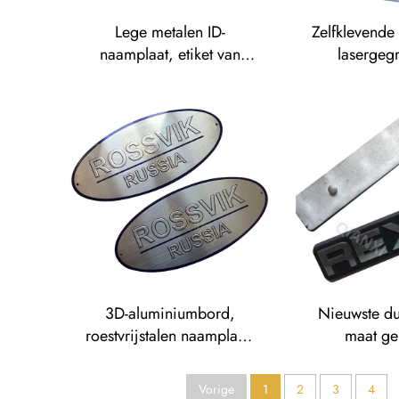
Lege metalen ID-
Zelfklevende 
naamplaat, etiket van
lasergeg
aluminium, bord, badge,
aluminium se
roestvrijstalen naamplaat,
stickere
etiket
3D-aluminiumbord,
Nieuwste d
roestvrijstalen naamplaat,
maat g
etiket met reliëfopdruk van
gegraveerde
metaallogo, naamplaten
geanodiseer
Vorige
1
2
3
4