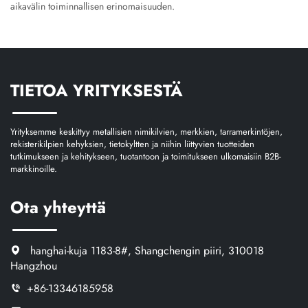
aikavälin toiminnallisen erinomaisuuden.
TIETOA YRITYKSESTÄ
Yrityksemme keskittyy metallisien nimikilvien, merkkien, tarramerkintöjen,
rekisterikilpien kehyksien, tietokyltten ja niihin liittyvien tuotteiden
tutkimukseen ja kehitykseen, tuotantoon ja toimitukseen ulkomaisiin B2B-
markkinoille.
Ota yhteyttä
hanghai-kuja 1183-8#, Shangchengin piiri, 310018
Hangzhou
+86-13346185958