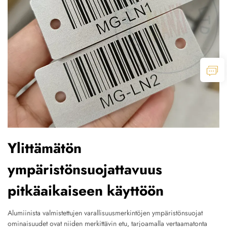
Ylittämätön
ympäristönsuojattavuus
pitkäaikaiseen käyttöön
Alumiinista valmistettujen varallisuusmerkintöjen ympäristönsuojat
ominaisuudet ovat niiden merkittävin etu, tarjoamalla vertaamatonta