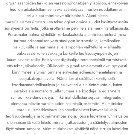
organisaatioiden tarkkojen varastonpitotietojen ylläpidon, ennakoivan
huollon aikatauluttamisen sekä sääntelyvaatimusten noudattamisen
erilaisissa toimintaympäristöissä. Alumiinisten
varallisuusmerkintätarrujen teknologiset ominaisuudet käsittävät useita
edistyneitä piirteitä, jotka erottavat ne perinteisistä merkintäratkaisuista.
Perusmateriaalina käytetään korkealaatuista alumiiniseppeleitä, joka
tarjoaa erinomaisen vastustuskyvyn korroosiolle, kemikaalien
vaikutuksille ja äärimmäisille lämpötilan vaihteluille – alhaalta
pakkasasteikolle saakka ja korkeille teollisuusympäristöjen
kuumuusasteikoille. Edistyneet digitaalipainomenetelmät varmistavat,
että teksti, viivakoodit, QR-koodit ja graafiset elementit ovat pysyvästi
kiinnittyneet alumiinipinnalle erityisten adheesiomenetelmien ja
suojakalvojen avulla. Nämä tarrat sisältävät kehittyneitä
koodausmahdollisuuksia ja tukevat erilaisia tietomuotoja, kuten
peräkkäisiä numeroita, alfanumeerisia koodeja ja edistyneitä
symboliikka-standardeja, mikä mahdollistaa sujuvan integraation
olemassa oleviin varallisuuden hallintajärjestelmiin. Alumiinisten
varallisuusmerkintätarrujen sovellusalueet kattavat lukuisia
teollisuudenaloja ja toimintaympäristöjä, joissa luotettava tunnistus on
olennaisen tärkeää liiketoiminnan jatkuvuuden ja sääntelyvaatimusten
täyttämisen kannalta. Valmistuslaitokset käyttävät näitä tarruja laitteiden