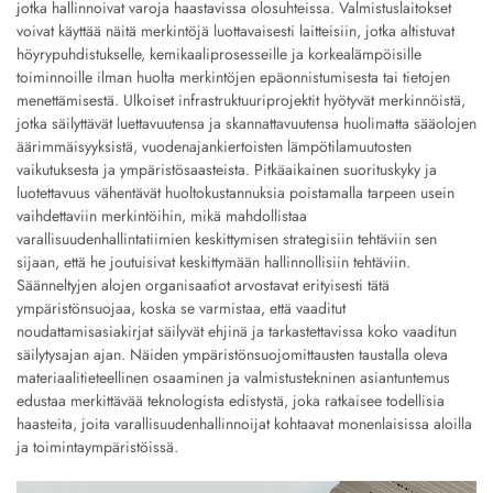
jotka hallinnoivat varoja haastavissa olosuhteissa. Valmistuslaitokset
voivat käyttää näitä merkintöjä luottavaisesti laitteisiin, jotka altistuvat
höyrypuhdistukselle, kemikaaliprosesseille ja korkealämpöisille
toiminnoille ilman huolta merkintöjen epäonnistumisesta tai tietojen
menettämisestä. Ulkoiset infrastruktuuriprojektit hyötyvät merkinnöistä,
jotka säilyttävät luettavuutensa ja skannattavuutensa huolimatta sääolojen
äärimmäisyyksistä, vuodenajankiertoisten lämpötilamuutosten
vaikutuksesta ja ympäristösaasteista. Pitkäaikainen suorituskyky ja
luotettavuus vähentävät huoltokustannuksia poistamalla tarpeen usein
vaihdettaviin merkintöihin, mikä mahdollistaa
varallisuudenhallintatiimien keskittymisen strategisiin tehtäviin sen
sijaan, että he joutuisivat keskittymään hallinnollisiin tehtäviin.
Säänneltyjen alojen organisaatiot arvostavat erityisesti tätä
ympäristönsuojaa, koska se varmistaa, että vaaditut
noudattamisasiakirjat säilyvät ehjinä ja tarkastettavissa koko vaaditun
säilytysajan ajan. Näiden ympäristönsuojomittausten taustalla oleva
materiaalitieteellinen osaaminen ja valmistustekninen asiantuntemus
edustaa merkittävää teknologista edistystä, joka ratkaisee todellisia
haasteita, joita varallisuudenhallinnoijat kohtaavat monenlaisissa aloilla
ja toimintaympäristöissä.