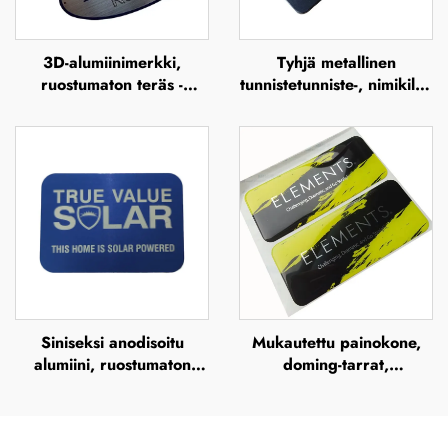
3D-alumiinimerkki,
Tyhjä metallinen
ruostumaton teräs -
tunnistetunniste-, nimikilpi-
nimikilpi, reliefikuvioitu
ja merkkitarralabel,
metallilogon nimikilvet
alumiinimerkki,
tunnistelevy, ruostumaton
teräs -nimikilpi
Siniseksi anodisoitu
Mukautettu painokone,
alumiini, ruostumaton
doming-tarrat,
teräs, UV-tuloste,
läpinäkyvät
silkkipaino ja offsetpaino
polyuretaanietiketit,
– metallisen brändinimen
epoksiharjaanin muovattu