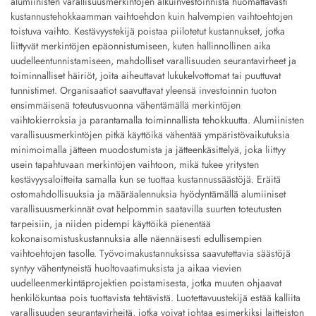
alumiinisten varallisuusmerkintöjen alkuinvestoinnista huomattavasti
kustannustehokkaamman vaihtoehdon kuin halvempien vaihtoehtojen
toistuva vaihto. Kestävyystekijä poistaa piilotetut kustannukset, jotka
liittyvät merkintöjen epäonnistumiseen, kuten hallinnollinen aika
uudelleentunnistamiseen, mahdolliset varallisuuden seurantavirheet ja
toiminnalliset häiriöt, joita aiheuttavat lukukelvottomat tai puuttuvat
tunnistimet. Organisaatiot saavuttavat yleensä investoinnin tuoton
ensimmäisenä toteutusvuonna vähentämällä merkintöjen
vaihtokierroksia ja parantamalla toiminnallista tehokkuutta. Alumiinisten
varallisuusmerkintöjen pitkä käyttöikä vähentää ympäristövaikutuksia
minimoimalla jätteen muodostumista ja jätteenkäsittelyä, joka liittyy
usein tapahtuvaan merkintöjen vaihtoon, mikä tukee yritysten
kestävyysaloitteita samalla kun se tuottaa kustannussäästöjä. Eräitä
ostomahdollisuuksia ja määräalennuksia hyödyntämällä alumiiniset
varallisuusmerkinnät ovat helpommin saatavilla suurten toteutusten
tarpeisiin, ja niiden pidempi käyttöikä pienentää
kokonaisomistuskustannuksia alle näennäisesti edullisempien
vaihtoehtojen tasolle. Työvoimakustannuksissa saavutettavia säästöjä
syntyy vähentyneistä huoltovaatimuksista ja aikaa vievien
uudelleenmerkintäprojektien poistamisesta, jotka muuten ohjaavat
henkilökuntaa pois tuottavista tehtävistä. Luotettavuustekijä estää kalliita
varallisuuden seurantavirheitä, jotka voivat johtaa esimerkiksi laitteiston