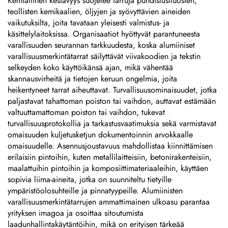
Kemiallinen kestävyys suojelee tarruja puhdistusliuosten,
teollisten kemikaalien, öljyjen ja syövyttävien aineiden
vaikutuksilta, joita tavataan yleisesti valmistus- ja
käsittelylaitoksissa. Organisaatiot hyöttyvät parantuneesta
varallisuuden seurannan tarkkuudesta, koska alumiiniset
varallisuusmerkintätarrat säilyttävät viivakoodien ja tekstin
selkeyden koko käyttöikänsä ajan, mikä vähentää
skannausvirheitä ja tietojen keruun ongelmia, joita
heikentyneet tarrat aiheuttavat. Turvallisuusominaisuudet, jotka
paljastavat tahattoman poiston tai vaihdon, auttavat estämään
valtuuttamattoman poiston tai vaihdon, tukevat
turvallisuusprotokollia ja tarkastusvaatimuksia sekä varmistavat
omaisuuden kuljetusketjun dokumentoinnin arvokkaalle
omaisuudelle. Asennusjoustavuus mahdollistaa kiinnittämisen
erilaisiin pintoihin, kuten metallilaitteisiin, betonirakenteisiin,
maalattuihin pintoihin ja komposiittimateriaaleihin, käyttäen
sopivia liima-aineita, jotka on suunniteltu tietyille
ympäristöolosuhteille ja pinnatyypeille. Alumiinisten
varallisuusmerkintätarrujen ammattimainen ulkoasu parantaa
yrityksen imagoa ja osoittaa sitoutumista
laadunhallintakäytäntöihin, mikä on erityisen tärkeää