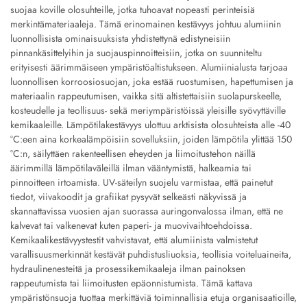
suojaa koville olosuhteille, jotka tuhoavat nopeasti perinteisiä
merkintämateriaaleja. Tämä erinomainen kestävyys johtuu alumiinin
luonnollisista ominaisuuksista yhdistettynä edistyneisiin
pinnankäsittelyihin ja suojauspinnoitteisiin, jotka on suunniteltu
erityisesti äärimmäiseen ympäristöaltistukseen. Alumiinialusta tarjoaa
luonnollisen korroosiosuojan, joka estää ruostumisen, hapettumisen ja
materiaalin rappeutumisen, vaikka sitä altistettaisiin suolapurskeelle,
kosteudelle ja teollisuus- sekä meriympäristöissä yleisille syövyttäville
kemikaaleille. Lämpötilakestävyys ulottuu arktisista olosuhteista alle -40
°C:een aina korkealämpöisiin sovelluksiin, joiden lämpötila ylittää 150
°C:n, säilyttäen rakenteellisen eheyden ja liimoitustehon näillä
äärimmillä lämpötilaväleillä ilman vääntymistä, halkeamia tai
pinnoitteen irtoamista. UV-säteilyn suojelu varmistaa, että painetut
tiedot, viivakoodit ja grafiikat pysyvät selkeästi näkyvissä ja
skannattavissa vuosien ajan suorassa auringonvalossa ilman, että ne
kalvevat tai valkenevat kuten paperi- ja muovivaihtoehdoissa.
Kemikaalikestävyystestit vahvistavat, että alumiinista valmistetut
varallisuusmerkinnät kestävät puhdistusliuoksia, teollisia voiteluaineita,
hydraulinenesteitä ja prosessikemikaaleja ilman painoksen
rappeutumista tai liimoitusten epäonnistumista. Tämä kattava
ympäristönsuoja tuottaa merkittäviä toiminnallisia etuja organisaatioille,