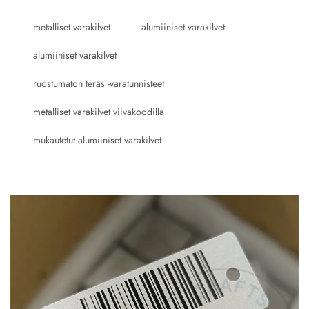
metalliset varakilvet
alumiiniset varakilvet
alumiiniset varakilvet
ruostumaton teräs -varatunnisteet
metalliset varakilvet viivakoodilla
mukautetut alumiiniset varakilvet