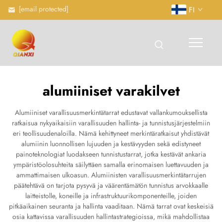
[email protected]
FI
alumiiniset varakilvet
Alumiiniset varallisuusmerkintätarrat edustavat vallankumouksellista
ratkaisua nykyaikaisiin varallisuuden hallinta- ja tunnistusjärjestelmiin
eri teollisuudenaloilla. Nämä kehittyneet merkintäratkaisut yhdistävät
alumiinin luonnollisen lujuuden ja kestävyyden sekä edistyneet
painoteknologiat luodakseen tunnistustarrat, jotka kestävät ankaria
ympäristöolosuhteita säilyttäen samalla erinomaisen luettavuuden ja
ammattimaisen ulkoasun. Alumiinisten varallisuusmerkintätarrujen
päätehtävä on tarjota pysyvä ja väärentämätön tunnistus arvokkaalle
laitteistolle, koneille ja infrastruktuurikomponenteille, joiden
pitkäaikainen seuranta ja hallinta vaaditaan. Nämä tarrat ovat keskeisiä
osia kattavissa varallisuuden hallintastrategioissa, mikä mahdollistaa