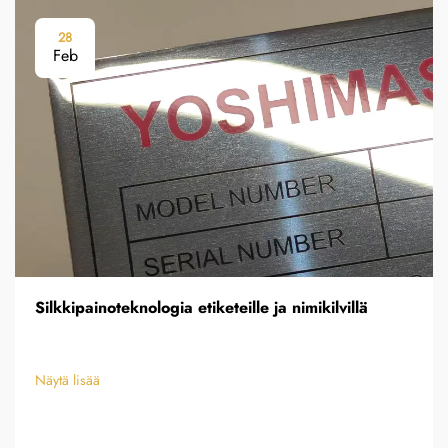
28
Feb
Silkkipainoteknologia etiketeille ja nimikilvillä
Näytä lisää