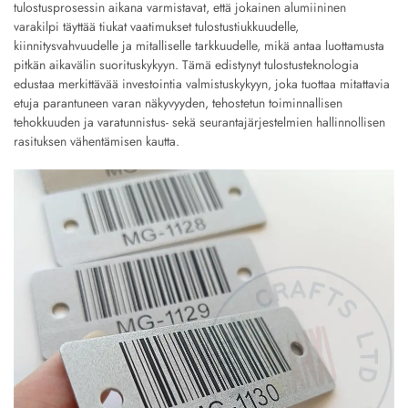
tulostusprosessin aikana varmistavat, että jokainen alumiininen
varakilpi täyttää tiukat vaatimukset tulostustiukkuudelle,
kiinnitysvahvuudelle ja mitalliselle tarkkuudelle, mikä antaa luottamusta
pitkän aikavälin suorituskykyyn. Tämä edistynyt tulostusteknologia
edustaa merkittävää investointia valmistuskykyyn, joka tuottaa mitattavia
etuja parantuneen varan näkyvyyden, tehostetun toiminnallisen
tehokkuuden ja varatunnistus- sekä seurantajärjestelmien hallinnollisen
rasituksen vähentämisen kautta.