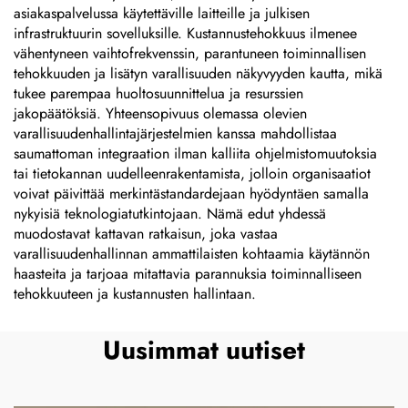
asiakaspalvelussa käytettäville laitteille ja julkisen
infrastruktuurin sovelluksille. Kustannustehokkuus ilmenee
vähentyneen vaihtofrekvenssin, parantuneen toiminnallisen
tehokkuuden ja lisätyn varallisuuden näkyvyyden kautta, mikä
tukee parempaa huoltosuunnittelua ja resurssien
jakopäätöksiä. Yhteensopivuus olemassa olevien
varallisuudenhallintajärjestelmien kanssa mahdollistaa
saumattoman integraation ilman kalliita ohjelmistomuutoksia
tai tietokannan uudelleenrakentamista, jolloin organisaatiot
voivat päivittää merkintästandardejaan hyödyntäen samalla
nykyisiä teknologiatutkintojaan. Nämä edut yhdessä
muodostavat kattavan ratkaisun, joka vastaa
varallisuudenhallinnan ammattilaisten kohtaamia käytännön
haasteita ja tarjoaa mitattavia parannuksia toiminnalliseen
tehokkuuteen ja kustannusten hallintaan.
Uusimmat uutiset