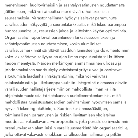
menetykseen, huoltovirheisiin ja sääntelyvaatimusten noudattamatta
jättämiseen, mikä voi aiheuttaa merkittäviä rahoituksellisia
seuraamuksia. Varastonhallinnan hyödyt sisältävät parantunutta
varallisuuden näkyvyyttä ja seurantatarkkuutta, mikä tukee parempaa
huoltosuunnittelua, resurssien jakoa ja laitteiston käytön optimointia.
Organisaatiot raportoivat parantuneen tarkastussuorituksen ja
sääntelyvaatimusten noudattamisen, koska alumiiniset
varallisuusmerkinnät säilyttävät vaaditun tunnisteen ja dokumentoinnin
koko lakisäädetyn säilytysajan ajan ilman rapautumista tai kriittisen
tiedon menetystä. Näiden merkintöjen ammattimainen ulkoasu ja
johdonmukainen suorituskyky vahvistavat yrityskuvaa ja osoittavat
sitoutumista laadunhallintakäytäntöihin, mikä voi vaikuttaa
asiakastuloksiin ja liikekumppanuuksiin. Integrointi olemassa oleviin
varallisuuden hallintajärjestelmiin on mahdollista ilman kalliita
ohjelmistomuutoksia tai tietokannan uudelleenrakentamista, mikä
mahdollistaa tunnistusstandardien päivittämisen hyödyntäen samalla
nykyisiä teknologiatutkintoja. Suorien kustannussäästöjen,
toiminnallisten parannusten ja riskien lievittämisen yhdistelmä
muodostaa vakuuttavan arvoproposition, joka perustelee investoinnin
premium-luokan alumiinisiin varallisuusmerkintöihin organisaatioille,
jotka ottavat vakavasti tehokkaan varallisuuden hallinnan ja pitkän