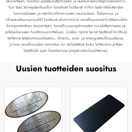
seurantaan, huollon aikatauluttamiseen ja laadunvalvontaprosesseihin,
kun taas terveydenhuollon laitokset luottavat niihin lääkintälaitteiden
tunnistukseen ja sterilointikierrosten seurantaan. Rakennus- ja
infrastruktuuriprojektit luottavat alumiinisiin varallisuusmerkintätarruihin
komponenttien seurantaan, turvallisuusvaatimusten noudattamiseen ja
pitkäaikaiseen huoltosuunnitteluun. Lisäksi nämä tarrat täyttävät kriittisiä
tehtäviä telekommunikaatio-, ilmailu-, auto- ja energiateollisuudessa,
joissa varallisuuden tunnistus on säilytettävä koko laitteiston pitkän
käyttöiän ajan haastavissa ympäristöolosuhteissa.
Uusien tuotteiden suositus