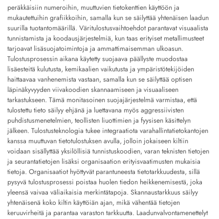
peräkkäisiin numeroihin, muuttuvien tietokenttien käyttöön ja
mukautettuihin grafiikkoihin, samalla kun se säilyttää yhtenäisen laadun
suurilla tuotantomäärillä. Väritulostusvaihtoehdot parantavat visuaalista
tunnistamista ja koodausjärjestelmiä, kun taas erityiset metallimusteet
tarjoavat lisäsuojatoimintoja ja ammattimaisemman ulkoasun.
Tulostusprosessin aikana käytetty suojaava päällyste muodostaa
lisäesteitä kulutusta, kemikaalien vaikutusta ja ympäristötekijöiden
haittaavaa vanhenemista vastaan, samalla kun se säilyttää optisen
läpinäkyvyyden viivakoodien skannaamiseen ja visuaaliseen
tarkastukseen. Tämä monitasoinen suojajärjestelmä varmistaa, että
tulostettu tieto säilyy ehjänä ja luettavana myös aggressiivisten
puhdistusmenetelmien, teollisten liuottimien ja fyysisen käsittelyn
jälkeen. Tulostusteknologia tukee integraatiota varahallintatietokantojen
kanssa muuttuvan tietotulostuksen avulla, jolloin jokaiseen kiltiin
voidaan sisällyttää yksilöllisiä tunnistuskoodien, varan teknisten tietojen
ja seurantatietojen lisäksi organisaation erityisvaatimusten mukaisia
tietoja. Organisaatiot hyöttyvät parantuneesta tietotarkkuudesta, sillä
pysyvä tulostusprosessi poistaa huolen tiedon heikkenemisestä, joka
yleensä vaivaa väliaikaisia merkintätapoja. Skannaustarkkuus säilyy
yhtenäisenä koko kiltin käyttöiän ajan, mikä vähentää tietojen
keruuvirheitä ja parantaa varaston tarkkuutta. Laadunvalvontamenettelyt