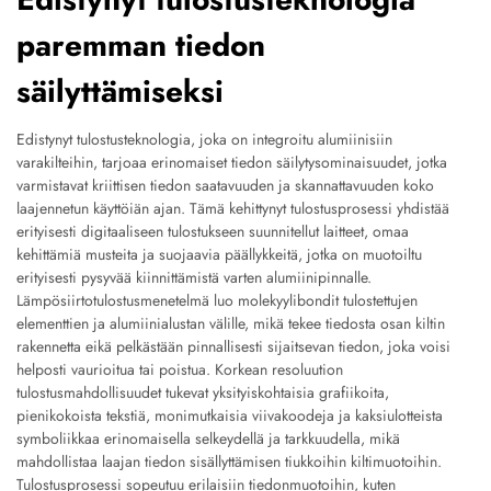
paremman tiedon
säilyttämiseksi
Edistynyt tulostusteknologia, joka on integroitu alumiinisiin
varakilteihin, tarjoaa erinomaiset tiedon säilytysominaisuudet, jotka
varmistavat kriittisen tiedon saatavuuden ja skannattavuuden koko
laajennetun käyttöiän ajan. Tämä kehittynyt tulostusprosessi yhdistää
erityisesti digitaaliseen tulostukseen suunnitellut laitteet, omaa
kehittämiä musteita ja suojaavia päällykkeitä, jotka on muotoiltu
erityisesti pysyvää kiinnittämistä varten alumiinipinnalle.
Lämpösiirtotulostusmenetelmä luo molekyylibondit tulostettujen
elementtien ja alumiinialustan välille, mikä tekee tiedosta osan kiltin
rakennetta eikä pelkästään pinnallisesti sijaitsevan tiedon, joka voisi
helposti vaurioitua tai poistua. Korkean resoluution
tulostusmahdollisuudet tukevat yksityiskohtaisia grafiikoita,
pienikokoista tekstiä, monimutkaisia viivakoodeja ja kaksiulotteista
symboliikkaa erinomaisella selkeydellä ja tarkkuudella, mikä
mahdollistaa laajan tiedon sisällyttämisen tiukkoihin kiltimuotoihin.
Tulostusprosessi sopeutuu erilaisiin tiedonmuotoihin, kuten