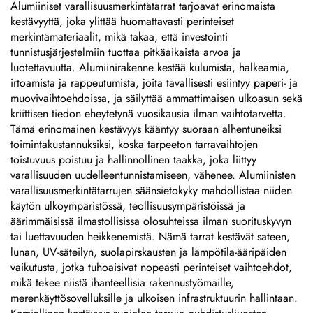
ja korostetun metallilogon
kupolamainen 3D-tarra
Alumiiniset varallisuusmerkintätarrat tarjoavat erinomaista
levy
kestävyyttä, joka ylittää huomattavasti perinteiset
merkintämateriaalit, mikä takaa, että investointi
tunnistusjärjestelmiin tuottaa pitkäaikaista arvoa ja
luotettavuutta. Alumiinirakenne kestää kulumista, halkeamia,
irtoamista ja rappeutumista, joita tavallisesti esiintyy paperi- ja
muovivaihtoehdoissa, ja säilyttää ammattimaisen ulkoasun sekä
kriittisen tiedon eheytetynä vuosikausia ilman vaihtotarvetta.
Tämä erinomainen kestävyys kääntyy suoraan alhentuneiksi
toimintakustannuksiksi, koska tarpeeton tarravaihtojen
toistuvuus poistuu ja hallinnollinen taakka, joka liittyy
varallisuuden uudelleentunnistamiseen, vähenee. Alumiinisten
varallisuusmerkintätarrujen säänsietokyky mahdollistaa niiden
käytön ulkoympäristössä, teollisuusympäristöissä ja
äärimmäisissä ilmastollisissa olosuhteissa ilman suorituskyvyn
tai luettavuuden heikkenemistä. Nämä tarrat kestävät sateen,
lunan, UV-säteilyn, suolapirskausten ja lämpötila-ääripäiden
vaikutusta, jotka tuhoaisivat nopeasti perinteiset vaihtoehdot,
mikä tekee niistä ihanteellisia rakennustyömaille,
merenkäyttösovelluksille ja ulkoisen infrastruktuurin hallintaan.