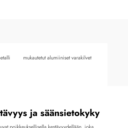
etalli
mukautetut alumiiniset varakilvet
tävyys ja säänsietokyky
ttuvat poikkeuksellisella kestävyydellään, joka