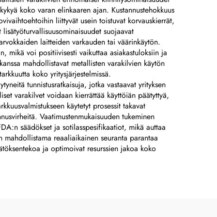
nimikilviä, merkkiä,
tuskykyä koko varan elinkaaren ajan. Kustannustehokkuus
ivaihtoehtoihin liittyvät usein toistuvat korvauskierrät,
lasergraavattuja
 lisätyöturvallisuusominaisuudet suojaavat
anodisoituja
 arvokkaiden laitteiden varkauden tai väärinkäytön.
 mikä voi positiivisesti vaikuttaa asiakastuloksiin ja
alumiinikilviä,
anssa mahdollistavat metallisten varakilvien käytön
tarrakilviä
arkkuutta koko yritysjärjestelmissä.
neitä tunnistusratkaisuja, jotka vastaavat yrityksen
iset varakilvet voidaan kierrättää käyttöiän päätyttyä,
arkkuusvalmistukseen käytetyt prosessit takavat
ennusvirheitä. Vaatimustenmukaisuuden tukeminen
FDA:n säädökset ja sotilasspesifikaatiot, mikä auttaa
ien mahdollistama reaaliaikainen seuranta parantaa
päätöksentekoa ja optimoivat resurssien jakoa koko