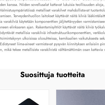
den kanssa. Niiden sovellusalat kattavat lukuisia teollisuuden aloja,
 Valmistusympäristöissä metalliset varakilvet mahdollistavat tuotant
misen. Terveydenhuollon laitokset käyttävät näitä kilviä lääkintälaitt
isia varakilviä käytetään komponenttien jäljitettävyyden varmistamise
en elinkaaren ajan. Rakentamisyhtiöt käyttävät näitä kilviä työkalu
hyödyntävät metallisia varakilviä infrastruktuurikomponenttien, verkko
oimintakyvyn ulkoisissa olosuhteissa, kemikaalien vaikutuksesta sekä 
 Edistyneet liima-aineet varmistavat pysyvän kiinnityksen erilaisiin p
n, mikä tekee metallisista varakilvistä välttämättömän osan kattavia v
Suosittuja tuotteita