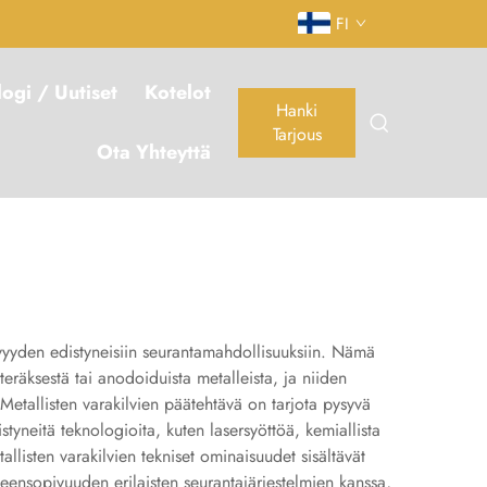
FI
logi / Uutiset
Kotelot
Hanki
Tarjous
Ota Yhteyttä
tävyyden edistyneisiin seurantamahdollisuuksiin. Nämä
 teräksestä tai anodoiduista metalleista, ja niiden
Metallisten varakilvien päätehtävä on tarjota pysyvä
distyneitä teknologioita, kuten lasersyöttöä, kemiallista
llisten varakilvien tekniset ominaisuudet sisältävät
ensopivuuden erilaisten seurantajärjestelmien kanssa,