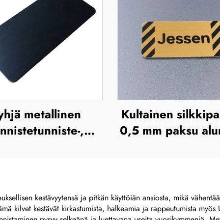
yhjä metallinen
Kultainen silkkipa
nnistetunniste-,
0,5 mm paksu alum
nimikilpi- ja
tai ruostumat
rkkitarralabel,
teräskilpi, gravit
lumiinimerkki,
metallinen nimitys
tunnistelevy,
korostettu metall
euksellisen kestävyytensä ja pitkän käyttöiän ansiosta, mikä vähentä
. Nämä kilvet kestävät kirkastumista, halkeamia ja rappeutumista myö
ostumaton teräs -
unnistaminen pysyy selkeänä ja luettavana useita vuosikymmeniä. Meta