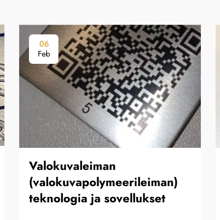
06
Feb
Valokuvaleiman
(valokuvapolymeerileiman)
teknologia ja sovellukset