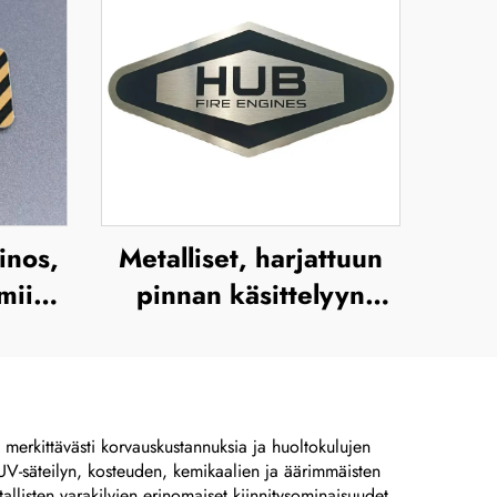
inos,
Metalliset, harjattuun
iini-
pinnan käsittelyyn
on
tehtyjä ulkokäyttöön
oitu
tarkoitettuja
kilpi,
ruostumattomasta
ilevy
teräksestä valmistettuja
ä merkittävästi korvauskustannuksia ja huoltokulujen
s UV-säteilyn, kosteuden, kemikaalien ja äärimmäisten
kilviä, syövytettyjä
llisten varakilvien erinomaiset kiinnitysominaisuudet