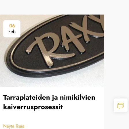
06
0
Feb
Fe
Tarraplateiden ja nimikilvien
Kor
kaiverrusprosessit
Näytä
Näytä lisää