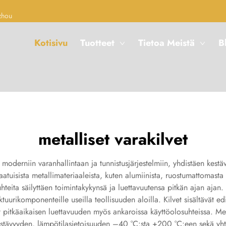
zhou
Kotisivu
Tuotteet
Tietoa Meistä
B
metalliset varakilvet
ua moderniin varanhallintaan ja tunnistusjärjestelmiin, yhdistäen kes
alaatuisista metallimateriaaleista, kuten alumiinista, ruostumattomasta
teita säilyttäen toimintakykynsä ja luettavuutensa pitkän ajan ajan. 
ruktuurikomponenteille useilla teollisuuden aloilla. Kilvet sisältävät e
at pitkäaikaisen luettavuuden myös ankaroissa käyttöolosuhteissa. Meta
estävyyden, lämpötilasietoisuuden –40 °C:sta +200 °C:een sekä yhte