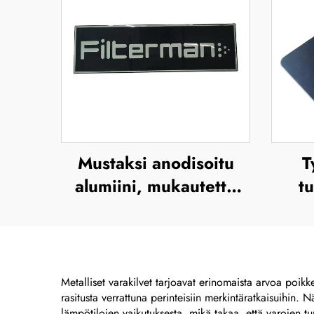
Mustaksi anodisoitu
T
alumiini, mukautettu
tu
UV-tuloste, silkkipaino
ja offsetpaino –
me
metallisen brändinimen
a
ja korostetun
Metalliset varakilvet tarjoavat erinomaista arvoa poikk
rasitusta verrattuna perinteisiin merkintäratkaisuihin
metallilogon levy
ru
lämpötilojen vaikutuksesta, mikä takaa, että varojen t