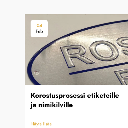
04
Feb
Korostusprosessi etiketeille
ja nimikilville
Näytä lisää