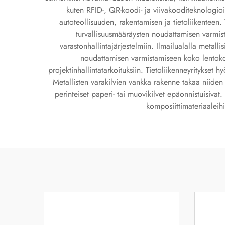
kuten RFID-, QR-koodi- ja viivakooditeknologioi
autoteollisuuden, rakentamisen ja tietoliikenteen.
turvallisuusmääräysten noudattamisen varmista
varastonhallintajärjestelmiin. Ilmailualalla metall
noudattamisen varmistamiseen koko lentokone
projektinhallintatarkoituksiin. Tietoliikenneyritykset 
Metallisten varakilvien vankka rakenne takaa niiden t
perinteiset paperi- tai muovikilvet epäonnistuisivat.
komposiittimateriaaleihi