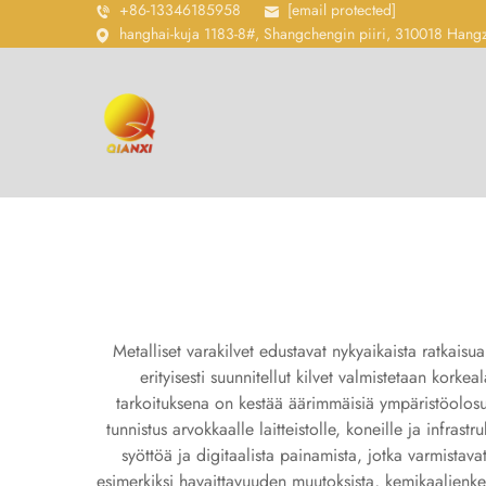
+86-13346185958
[email protected]
hanghai-kuja 1183-8#, Shangchengin piiri, 310018 Hang
Metalliset varakilvet edustavat nykyaikaista ratkais
erityisesti suunnitellut kilvet valmistetaan korke
tarkoituksena on kestää äärimmäisiä ympäristöolosuh
tunnistus arvokkaalle laitteistolle, koneille ja infrast
syöttöä ja digitaalista painamista, jotka varmistav
esimerkiksi havaittavuuden muutoksista, kemikaalienk