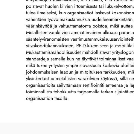
poistavat huolen kilvien irtoamisesta tai lukukelvotto
tulee ilmeiseksi, kun organisaatiot laskevat kokonaisomis
vähentäen työvoimakustannuksia uudelleenmerkintään ja 
väärinkäyttöä ja valtuuttamatonta poistoa, mikä auttaa
Metallisten varakilvien ammattimainen ulkoasu parantaa 
sääntelyviranomaisten vaatimustenmukaisuusarviointeihi
viivakoodiskannaukseen, RFID-lukemiseen ja mobiililaite
Mukauttamismahdollisuudet mahdollistavat yrityslogon, 
standardeja samalla kun ne täyttävät toiminnalliset vaat
mikä tukee yritysten ympäristövastuuta koskevia aloittei
johdonmukaisen laadun ja mitoituksen tarkkuuden, mik
yksinkertaistuu metallisten varakilvien käytössä, sillä
organisaatioita säilyttämään sertifiointitilanteensa ja
toiminnallista tehokkuutta tarjoamalla tarkan sijaintit
organisaation tasolla.