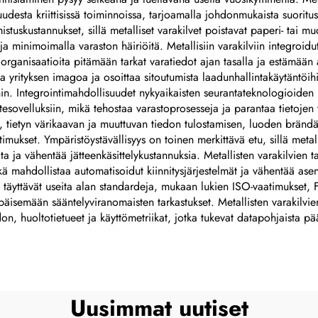
nimikilpi
muudesta kriittisissä toiminnoissa, tarjoamalla johdonmukaista suori
tuskustannukset, sillä metalliset varakilvet poistavat paperi- tai muov
minimoimalla varaston häiriöitä. Metallisiin varakilviin integroidut
 organisaatioita pitämään tarkat varatiedot ajan tasalla ja estämään
yrityksen imagoa ja osoittaa sitoutumista laadunhallintakäytäntöihin,
n. Integrointimahdollisuudet nykyaikaisten seurantateknologioiden k
sovelluksiin, mikä tehostaa varastoprosesseja ja parantaa tietojen t
tietyn värikaavan ja muuttuvan tiedon tulostamisen, luoden brändäyty
imukset. Ympäristöystävällisyys on toinen merkittävä etu, sillä metall
ta ja vähentää jätteenkäsittelykustannuksia. Metallisten varakilvien t
ä mahdollistaa automatisoidut kiinnitysjärjestelmät ja vähentää as
 ne täyttävät useita alan standardeja, mukaan lukien ISO-vaatimukset, 
 läpäisemään sääntelyviranomaisten tarkastukset. Metallisten varakilv
iedon, huoltotietueet ja käyttömetriikat, jotka tukevat datapohjaista 
Uusimmat uutiset