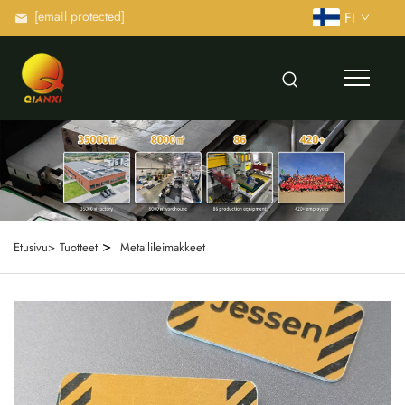
[email protected]
FI
>
Etusivu>
Tuotteet
Metallileimakkeet