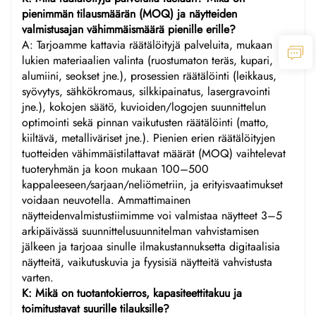
pienimmän tilausmäärän (MOQ) ja näytteiden
valmistusajan vähimmäismäärä pienille erille?
A: Tarjoamme kattavia räätälöityjä palveluita, mukaan
lukien materiaalien valinta (ruostumaton teräs, kupari,
alumiini, seokset jne.), prosessien räätälöinti (leikkaus,
syövytys, sähkökromaus, silkkipainatus, lasergravointi
jne.), kokojen säätö, kuvioiden/logojen suunnittelun
optimointi sekä pinnan vaikutusten räätälöinti (matto,
kiiltävä, metalliväriset jne.). Pienien erien räätälöityjen
tuotteiden vähimmäistilattavat määrät (MOQ) vaihtelevat
tuoteryhmän ja koon mukaan 100–500
kappaleeseen/sarjaan/neliömetriin, ja erityisvaatimukset
voidaan neuvotella. Ammattimainen
näytteidenvalmistustiimimme voi valmistaa näytteet 3–5
arkipäivässä suunnittelusuunnitelman vahvistamisen
jälkeen ja tarjoaa sinulle ilmakustannuksetta digitaalisia
näytteitä, vaikutuskuvia ja fyysisiä näytteitä vahvistusta
varten.
K: Mikä on tuotantokierros, kapasiteettitakuu ja
toimitustavat suurille tilauksille?