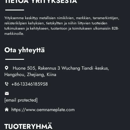
TIETOA YRITYKSESTÄ
Yrityksemme keskittyy metallisien nimikilvien, merkkien, tarramerkintöjen,
rekisterikilpien kehyksien, tietokyltten ja niihin liittyvien tuotteiden
tutkimukseen ja kehitykseen, tuotantoon ja toimitukseen ulkomaisiin B2B-
markkinoille.
Ota yhteyttä
Huone 505, Rakennus 3 Wuchang Tiandi -keskus,
Hangzhou, Zhejiang, Kiina
+86-13346185958
[email protected]
https://www.oemnameplate.com
TUOTERYHMÄ