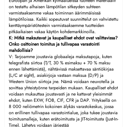
Euroopan ja Amerikan kylmäalueissa tuotteen materiaalit
on testattu alhaisen lämpötilan sitkeyden suhteen
varmistaaksemme vakaa toiminnan äärimmäisissä
lämpötiloissa. Kaikki sopeutuvat suunnittelut on vahvistettu
kenttäympäristötestein varmistaaksemme tuotteiden
pitkäaikaisen vakaa käytön kohdemarkkinoilla.
K: Mitkä maksutavat ja kaupalliset ehdot ovat valittavissa?
Onko osittoinen toimitus ja tullivapaa varastointi
mahdollisia?
V: Tarjoamme joustavia globaaleja maksutapoja, kuten
telegrafista siirtoa (T/T, 30 % esimaksu + 70 % maksu
ennen lähettämistä), nähtävissä maksettavaa säntiökirjaa
(L/C at sight), asiakirjoja vastaan maksua (D/P) ja
Western Union -siirtoja jne. Nämä voidaan neuvotella ja
sovittaa yhteistyönne tarpeiden mukaan. Kaupalliset ehdot
voidaan mukauttaa joustavasti ja ne kattavat yleisimmät
ehdot, kuten EXW, FOB, CIF, CFR ja DAP. Yrityksellä on
8 000 neliömetrin kokoinen älykäs varastokeskus, jossa
on erillinen tullivapaa varastointialue, joka tukee joustavia
toimitusmalleja, kuten erätoimitusta ja JIT-toimitusta (Just-In-
Time). Lähetys voidaan järjestää