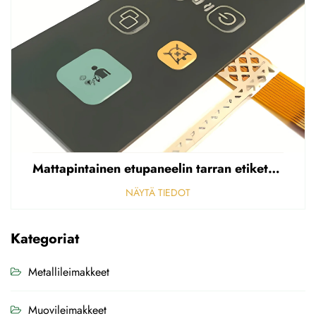
Mattapintainen etupaneelin tarran etiketti, reikäinen sumea, 0,25 mm paksuinen polycarbonaatti-/PVC-tarran etiketti
NÄYTÄ TIEDOT
Kategoriat
Metallileimakkeet
Muovileimakkeet