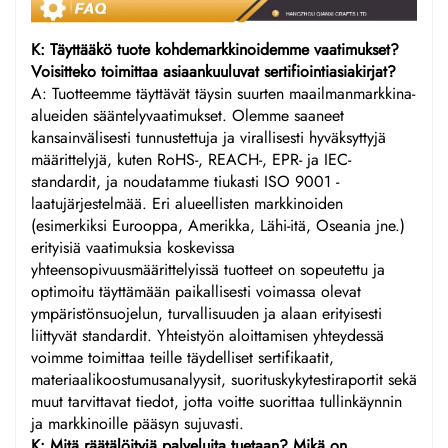
K: Täyttääkö tuote kohdemarkkinoidemme vaatimukset?
Voisitteko toimittaa asiaankuuluvat sertifiointiasiakirjat?
A: Tuotteemme täyttävät täysin suurten maailmanmarkkina-
alueiden sääntelyvaatimukset. Olemme saaneet
kansainvälisesti tunnustettuja ja virallisesti hyväksyttyjä
määrittelyjä, kuten RoHS-, REACH-, EPR- ja IEC-
standardit, ja noudatamme tiukasti ISO 9001 -
laatujärjestelmää. Eri alueellisten markkinoiden
(esimerkiksi Eurooppa, Amerikka, Lähi-itä, Oseania jne.)
erityisiä vaatimuksia koskevissa
yhteensopivuusmäärittelyissä tuotteet on sopeutettu ja
optimoitu täyttämään paikallisesti voimassa olevat
ympäristönsuojelun, turvallisuuden ja alaan erityisesti
liittyvät standardit. Yhteistyön aloittamisen yhteydessä
voimme toimittaa teille täydelliset sertifikaatit,
materiaalikoostumusanalyysit, suorituskykytestiraportit sekä
muut tarvittavat tiedot, jotta voitte suorittaa tullinkäynnin
ja markkinoille pääsyn sujuvasti.
K: Mitä räätälöityjä palveluita tuetaan? Mikä on