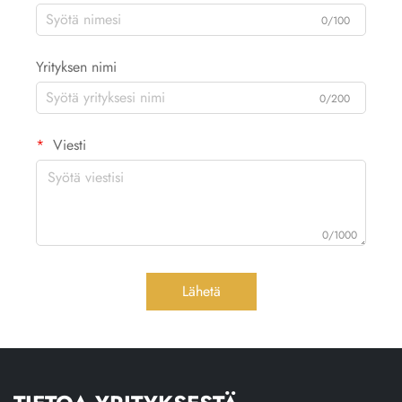
0/100
Yrityksen nimi
0/200
Viesti
0/1000
Lähetä