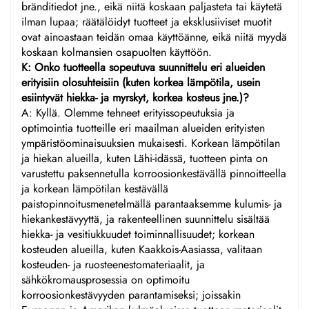
bränditiedot jne., eikä niitä koskaan paljasteta tai käytetä
ilman lupaa; räätälöidyt tuotteet ja eksklusiiviset muotit
ovat ainoastaan teidän omaa käyttöänne, eikä niitä myydä
koskaan kolmansien osapuolten käyttöön.
K: Onko tuotteella sopeutuva suunnittelu eri alueiden
erityisiin olosuhteisiin (kuten korkea lämpötila, usein
esiintyvät hiekka- ja myrskyt, korkea kosteus jne.)?
A: Kyllä. Olemme tehneet erityissopeutuksia ja
optimointia tuotteille eri maailman alueiden erityisten
ympäristöominaisuuksien mukaisesti. Korkean lämpötilan
ja hiekan alueilla, kuten Lähi-idässä, tuotteen pinta on
varustettu paksennetulla korroosionkestävällä pinnoitteella
ja korkean lämpötilan kestävällä
paistopinnoitusmenetelmällä parantaaksemme kulumis- ja
hiekankestävyyttä, ja rakenteellinen suunnittelu sisältää
hiekka- ja vesitiukkuudet toiminnallisuudet; korkean
kosteuden alueilla, kuten Kaakkois-Aasiassa, valitaan
kosteuden- ja ruosteenestomateriaalit, ja
sähkökromausprosessia on optimoitu
korroosionkestävyyden parantamiseksi; joissakin