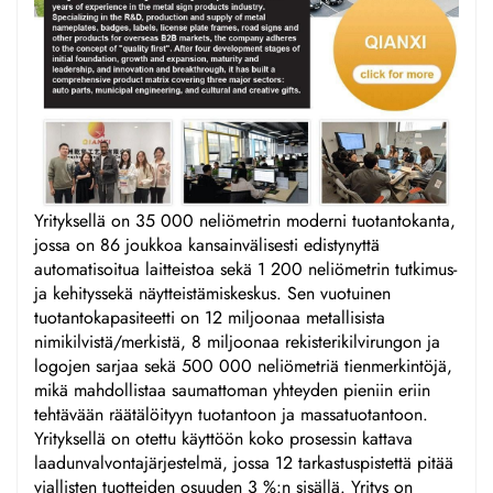
Yrityksellä on 35 000 neliömetrin moderni tuotantokanta,
jossa on 86 joukkoa kansainvälisesti edistynyttä
automatisoitua laitteistoa sekä 1 200 neliömetrin tutkimus-
ja kehityssekä näytteistämiskeskus. Sen vuotuinen
tuotantokapasiteetti on 12 miljoonaa metallisista
nimikilvistä/merkistä, 8 miljoonaa rekisterikilvirungon ja
logojen sarjaa sekä 500 000 neliömetriä tienmerkintöjä,
mikä mahdollistaa saumattoman yhteyden pieniin eriin
tehtävään räätälöityyn tuotantoon ja massatuotantoon.
Yrityksellä on otettu käyttöön koko prosessin kattava
laadunvalvontajärjestelmä, jossa 12 tarkastuspistettä pitää
viallisten tuotteiden osuuden 3 %:n sisällä. Yritys on