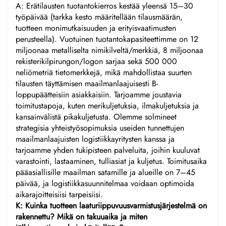
A: Erätilausten tuotantokierros kestää yleensä 15–30
työpäivää (tarkka kesto määritellään tilausmäärän,
tuotteen monimutkaisuuden ja erityisvaatimusten
perusteella). Vuotuinen tuotantokapasiteettimme on 12
miljoonaa metalliselta nimikilveltä/merkkiä, 8 miljoonaa
rekisterikilpirungon/logon sarjaa sekä 500 000
neliömetriä tietomerkkejä, mikä mahdollistaa suurten
tilausten täyttämisen maailmanlaajuisesti B-
loppupäätteisiin asiakkaisiin. Tarjoamme joustavia
toimitustapoja, kuten merikuljetuksia, ilmakuljetuksia ja
kansainvälistä pikakuljetusta. Olemme solmineet
strategisia yhteistyösopimuksia useiden tunnettujen
maailmanlaajuisten logistiikkayritysten kanssa ja
tarjoamme yhden tukipisteen palveluita, joihin kuuluvat
varastointi, lastaaminen, tulliasiat ja kuljetus. Toimitusaika
pääasiallisille maailman satamille ja alueille on 7–45
päivää, ja logistiikkasuunnitelmaa voidaan optimoida
aikarajoitteisiisi tarpeisiisi.
K: Kuinka tuotteen laaturiippuvuusvarmistusjärjestelmä on
rakennettu? Mikä on takuuaika ja miten