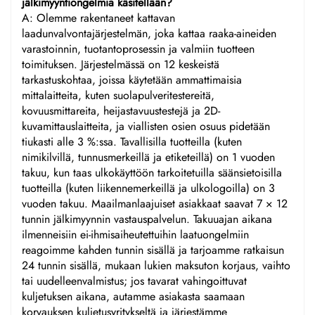
jälkimyyntiongelmia käsitellään?
A: Olemme rakentaneet kattavan
laadunvalvontajärjestelmän, joka kattaa raaka-aineiden
varastoinnin, tuotantoprosessin ja valmiin tuotteen
toimituksen. Järjestelmässä on 12 keskeistä
tarkastuskohtaa, joissa käytetään ammattimaisia
mittalaitteita, kuten suolapulveritestereitä,
kovuusmittareita, heijastavuustestejä ja 2D-
kuvamittauslaitteita, ja viallisten osien osuus pidetään
tiukasti alle 3 %:ssa. Tavallisilla tuotteilla (kuten
nimikilvillä, tunnusmerkeillä ja etiketeillä) on 1 vuoden
takuu, kun taas ulkokäyttöön tarkoitetuilla säänsietoisilla
tuotteilla (kuten liikennemerkeillä ja ulkologoilla) on 3
vuoden takuu. Maailmanlaajuiset asiakkaat saavat 7 × 12
tunnin jälkimyynnin vastauspalvelun. Takuuajan aikana
ilmenneisiin ei-ihmisaiheutettuihin laatuongelmiin
reagoimme kahden tunnin sisällä ja tarjoamme ratkaisun
24 tunnin sisällä, mukaan lukien maksuton korjaus, vaihto
tai uudelleenvalmistus; jos tavarat vahingoittuvat
kuljetuksen aikana, autamme asiakasta saamaan
korvauksen kuljetusyritykseltä ja järjestämme