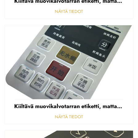
Kiiltävä muovikalvotarran etiketti, mattapintainen etupaneelin tarran etiketti, korostettu polycarbonaattipäällys
NÄYTÄ TIEDOT
Kiiltävä muovikalvotarran etiketti, mattapintainen etupaneelin tarran etiketti, korostettu polycarbonaattipäällys
NÄYTÄ TIEDOT