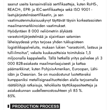
saanut useita kansainvälisiä sertifikaatteja, kuten RoHS-,
REACH-, EPR- ja IEC-sertifikaatteja sekä ISO 9001 -
laatujärjestelmäsertifikaatin, ja sen
vaatimustenmukaisuuskyvyt täyttävät täysin korkeatasoisten
maailmanmarkkinoiden vaatimukset.
Hyödyntäen 8 000 neliömetrin älykästä
varastointijärjestelmää ja sijaintiaan satamien
läheisyydessä yritys tarjoaa yhden tukkupisteen
logistiikkapalveluita, mukaan lukien "varastointi, lastaus ja
tulli-ilmoitus", vakaita kuukausittaisia toimituksia 1,5
miljoonalla kappaleella. Tällä hetkellä yritys palvelee yli 3
000 B2B-asiakasta maailmanlaajuisesti ja kattaa
päämarkkinat, kuten Pohjois-Amerikan, Euroopan, Lähi-
idän ja Oseanian. Se on muodostunut luotettavaksi
kumppaniksi metallisignaalituotteiden alalla tarjoamalla
räätälöityjä ratkaisuja, tehokkaita täyttökapasiteetteja ja
asiakaskunnan uudelleenostosuhteen yli 85 %.
85%.