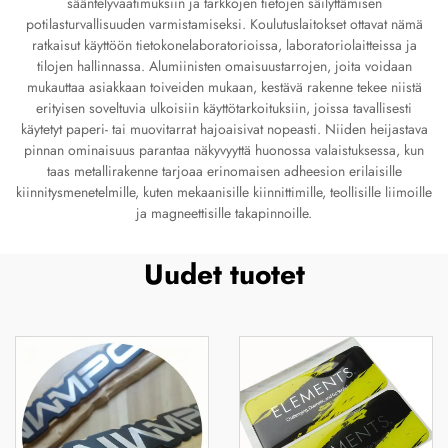
sääntelyvaatimuksiin ja tarkkojen tietojen säilyttämisen
potilasturvallisuuden varmistamiseksi. Koulutuslaitokset ottavat nämä
ratkaisut käyttöön tietokonelaboratorioissa, laboratoriolaitteissa ja
tilojen hallinnassa. Alumiinisten omaisuustarrojen, joita voidaan
mukauttaa asiakkaan toiveiden mukaan, kestävä rakenne tekee niistä
erityisen soveltuvia ulkoisiin käyttötarkoituksiin, joissa tavallisesti
käytetyt paperi- tai muovitarrat hajoaisivat nopeasti. Niiden heijastava
pinnan ominaisuus parantaa näkyvyyttä huonossa valaistuksessa, kun
taas metallirakenne tarjoaa erinomaisen adheesion erilaisille
kiinnitysmenetelmille, kuten mekaanisille kiinnittimille, teollisille liimoille
ja magneettisille takapinnoille.
Uudet tuotet