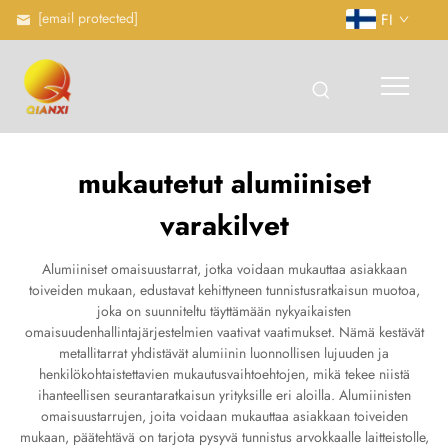
[email protected]
FI
mukautetut alumiiniset
varakilvet
Alumiiniset omaisuustarrat, jotka voidaan mukauttaa asiakkaan
toiveiden mukaan, edustavat kehittyneen tunnistusratkaisun muotoa,
joka on suunniteltu täyttämään nykyaikaisten
omaisuudenhallintajärjestelmien vaativat vaatimukset. Nämä kestävät
metallitarrat yhdistävät alumiinin luonnollisen lujuuden ja
henkilökohtaistettavien mukautusvaihtoehtojen, mikä tekee niistä
ihanteellisen seurantaratkaisun yrityksille eri aloilla. Alumiinisten
omaisuustarrujen, joita voidaan mukauttaa asiakkaan toiveiden
mukaan, päätehtävä on tarjota pysyvä tunnistus arvokkaalle laitteistolle,