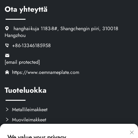
Ota yhteyttä
hanghai-kuja 1183-8#, Shangchengin piiri, 310018
Hangzhou
+86-13346185958
[email protected]
https://www.oemnameplate.com
Tuoteluokka
Metallileimakkeet
Muovileimakkeet
Tarrat ja Etiketit
We value your privacy