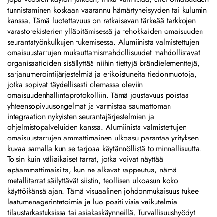
tunnistaminen koskaan vaarannu hämärtyneisyyden tai kulumin
kanssa. Tämä luotettavuus on ratkaisevan tärkeää tarkkojen
varastorekisterien ylläpitämisessä ja tehokkaiden omaisuuden
seurantatyönkulkujen tukemisessa. Alumiinista valmistettujen
omaisuustarrujen mukauttamismahdollisuudet mahdollistavat
organisaatioiden sisällyttää niihin tiettyjä brändielementtejä,
sarjanumerointijärjestelmiä ja erikoistuneita tiedonmuotoja,
jotka sopivat täydellisesti olemassa oleviin
omaisuudenhallintaprotokolliin. Tämä joustavuus poistaa
yhteensopivuusongelmat ja varmistaa saumattoman
integraation nykyisten seurantajärjestelmien ja
ohjelmistopalveluiden kanssa. Alumiinista valmistettujen
omaisuustarrujen ammattimainen ulkoasu parantaa yrityksen
kuvaa samalla kun se tarjoaa käytännöllistä toiminnallisuutta.
Toisin kuin väliaikaiset tarrat, jotka voivat näyttää
epäammattimaisilta, kun ne alkavat rappeutua, nämä
metallitarrat säilyttävät siistin, teollisen ulkoasun koko
käyttöikänsä ajan. Tämä visuaalinen johdonmukaisuus tukee
laatumanagerintatoimia ja luo positiivisia vaikutelmia
tilaustarkastuksissa tai asiakaskäynneillä. Turvallisuushyödyt