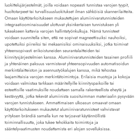
luokittelujärjestelmät, joilla voidaan nopeasti tunnistaa varojen tyypit,
huoltotarpeet tai turvallisuusluokitukset ilman sähköisiä skannerilaitteita.
Omaan käyttötarkoitukseen mukautettujen alumiinivaratunnisteiden
integraatioominaisuudet ulottuvat yksinkertaisen tunnistuksen yli
tukeakseen kattavia varojen hallintatyönkulkuja. Nämä tunnisteet
voidaan suunnitella siten, että ne sopivat magneettisuiksi nauhoiksi,
upotettuiksi piireiksi tai mekaanisiksi ominaisuuksiksi, jotka toimivat
yhteensopivasti erikoistuneiden seurantalaitteiden tai
kiinnitysjärjestelmien kanssa. Alumiinivaratunnisteiden tasainen profiili
ja yhtenäinen paksuus varmistavat yhteensopivuuden automatisoidun
merkintälaitteiston ja asennustyökalujen kanssa, mikä tehostaa
laajamittaisia varojen merkintätoimintoja. Erilaisia muotoja ja kokoja
voidaan valmistaa tarkkaan määritellyille kiinnityspaikoille tai
esteettisille vaatimuksille noudattaen samalla rakenteellista eheytä ja
kestävyyttä, jotka tekevät alumiinista suosituimman materiaalin pysyvään
varojen tunnistukseen. Ammattimaisen ulkoasun omaavat omaan
käyttötarkoitukseen mukautetut alumiinivaratunnisteet vahvistavat
yrityksen brändiä samalla kun ne tarjoavat käytännöllistä
toiminnallisuutta, joka tukee tehokkaita toimintoja ja
sääntelyvaatimusten noudattamista eri alojen sovelluksissa.