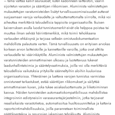
– tämä välttää kalliit seuraukset, kuten kadonneen laitteiston, väärin
sijoitetun varaston ja sääntöjen rikkomisen. Alumiinista valmistettujen
mukautettujen varatunnisteiden lisätyt turvallisuusominaisuudet auttavat
suojaamaan varoja varkaudelta ja valtuuttamattomalta siirrolta, mikä voi
aiheuttaa merkittäviä taloudellisia tappioita organisaatioille. Ikuisen
kaiverruksen avulla luodut tunnistusmerkit eivät ole helppoa poistaa tai
muuttaa ilman selvää häirintämerkkiä, mikä toimii tehokkaana
varkauden ehkäisynä ja tarjoaa selkeän omistusdokumentaation
mahdollista palautusta varten. Tämä turvallisuusetu on erityisen arvokas
korkean arvon laitteistoille ja kannettaville varoille, jotka ovat alttiita
varkaudelle tai väärinkäytölle. Alumiinista valmistettujen mukautettujen
varatunnisteiden ammattimainen ulkoasu ja luotettavuus tukevat
laadunhallintatoimia ja sääntelyvaatimuksia, joilla voi olla merkittäviä
taloudellisia vaikutuksia yrityksille säänneltyihin aloihin kuuluvissa
organisaatioissa. Yhtenäinen ja luettava varojen tunnistus varmistaa
onnistuneet tarkastukset, estää sääntöjen rikkomukset ja säilyttää
ammattimaisen kuvan, joka tukee asiakasluottamusta ja liiketoiminnan
kasvua. Näiden tunnisteiden automaatiokompatibilisuus mahdollistaa
integroinnin edistyneisiin varaseurantajärjestelmiin, jotka tarjoavat
reaaliaikaista varastotietoa, automatisoitua huoltosuunnittelua ja kattavia
raportointimahdollisuuksia, joilla parannetaan toiminnallista
päätöksentekoa ja resurssien jakamisen tehokkuutta. Alumiinista