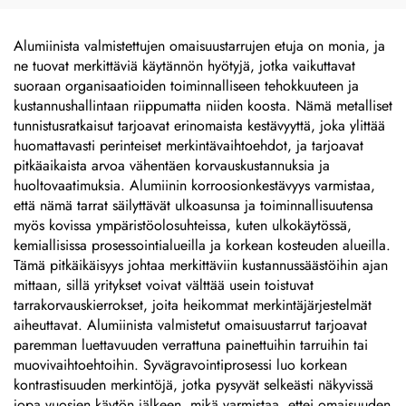
gravitoitu metallinen
teräksestä valmistettuja
nimityskilpi, korostettu
nimikilviä, merkkiä,
metallilevy
lasergraavattuja
Alumiinista valmistettujen omaisuustarrujen etuja on monia, ja
anodisoituja
ne tuovat merkittäviä käytännön hyötyjä, jotka vaikuttavat
hopeanvärisiä
suoraan organisaatioiden toiminnalliseen tehokkuuteen ja
alumiinikilviä, koneiden
kustannushallintaan riippumatta niiden koosta. Nämä metalliset
nimikilviä
tunnistusratkaisut tarjoavat erinomaista kestävyyttä, joka ylittää
huomattavasti perinteiset merkintävaihtoehdot, ja tarjoavat
pitkäaikaista arvoa vähentäen korvauskustannuksia ja
huoltovaatimuksia. Alumiinin korroosionkestävyys varmistaa,
että nämä tarrat säilyttävät ulkoasunsa ja toiminnallisuutensa
myös kovissa ympäristöolosuhteissa, kuten ulkokäytössä,
kemiallisissa prosessointialueilla ja korkean kosteuden alueilla.
Tämä pitkäikäisyys johtaa merkittäviin kustannussäästöihin ajan
mittaan, sillä yritykset voivat välttää usein toistuvat
tarrakorvauskierrokset, joita heikommat merkintäjärjestelmät
aiheuttavat. Alumiinista valmistetut omaisuustarrut tarjoavat
paremman luettavuuden verrattuna painettuihin tarruihin tai
muovivaihtoehtoihin. Syvägravointiprosessi luo korkean
kontrastisuuden merkintöjä, jotka pysyvät selkeästi näkyvissä
jopa vuosien käytön jälkeen, mikä varmistaa, ettei omaisuuden