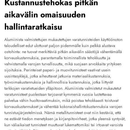
Kustannustehokas pitkän
aikavälin omaisuuden
hallintaratkaisu
Alumiinista valmistettujen mukautettujen varatunnisteiden käyttöönoton
taloudelliset edut ulottuvat paljon pidemmälle kuin pelkkä alustava
ostohinta: ne tuovat merkittäviä pitkän aikavälin säästöjä vähentämällä
korvauskustannuksia, parantamalla toiminnallista tehokkuutta ja
vahvistamalla varojen turvallisuutta, mikä suojaan arvokkaita yrityksen
sijoituksia. Perinteiset paperi- ja muovitunnisteet vaativat usein
uusintasyklejä, jotka aiheuttavat jatkuvia materiaalikustannuksia,
työvoimakustannuksia ja hallinnollisia kustannuksia, jotka liittyvät
tarkkojen varatietueiden ylläpitoon. Alumiinista valmistetut mukautetut
varatunnisteet puolestaan tarjoavat kymmeniä vuosia luotettavaa
palvelua vähin huoltovaatimuksin, mikä poistaa tehokkaasti toistuvat
korvauskustannukset ja vähentää kokonaishallintokustannuksia varojen
tunnistusjärjestelmissä. Nämä metallitunnisteet ovat niin kestäviä, että
ne estävät tiedon menetyksen ja kirjanpitovirheet, jotka yleensä syntyvät,
kun väliaikaiset tunnisteet muuttuvat lukemattomiksi tai irtoavat varoista