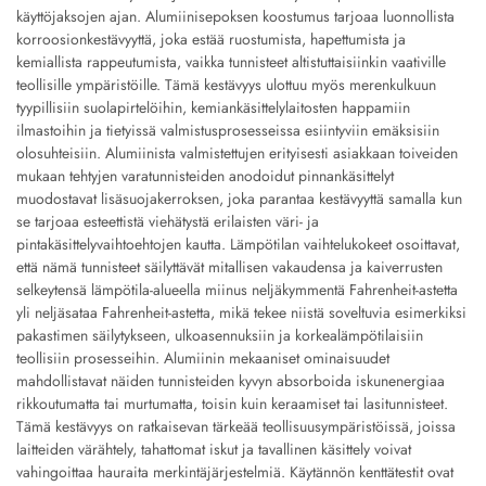
käyttöjaksojen ajan. Alumiinisepoksen koostumus tarjoaa luonnollista
korroosionkestävyyttä, joka estää ruostumista, hapettumista ja
kemiallista rappeutumista, vaikka tunnisteet altistuttaisiinkin vaativille
teollisille ympäristöille. Tämä kestävyys ulottuu myös merenkulkuun
tyypillisiin suolapirtelöihin, kemiankäsittelylaitosten happamiin
ilmastoihin ja tietyissä valmistusprosesseissa esiintyviin emäksisiin
olosuhteisiin. Alumiinista valmistettujen erityisesti asiakkaan toiveiden
mukaan tehtyjen varatunnisteiden anodoidut pinnankäsittelyt
muodostavat lisäsuojakerroksen, joka parantaa kestävyyttä samalla kun
se tarjoaa esteettistä viehätystä erilaisten väri- ja
pintakäsittelyvaihtoehtojen kautta. Lämpötilan vaihtelukokeet osoittavat,
että nämä tunnisteet säilyttävät mitallisen vakaudensa ja kaiverrusten
selkeytensä lämpötila-alueella miinus neljäkymmentä Fahrenheit-astetta
yli neljäsataa Fahrenheit-astetta, mikä tekee niistä soveltuvia esimerkiksi
pakastimen säilytykseen, ulkoasennuksiin ja korkealämpötilaisiin
teollisiin prosesseihin. Alumiinin mekaaniset ominaisuudet
mahdollistavat näiden tunnisteiden kyvyn absorboida iskunenergiaa
rikkoutumatta tai murtumatta, toisin kuin keraamiset tai lasitunnisteet.
Tämä kestävyys on ratkaisevan tärkeää teollisuusympäristöissä, joissa
laitteiden värähtely, tahattomat iskut ja tavallinen käsittely voivat
vahingoittaa hauraita merkintäjärjestelmiä. Käytännön kenttätestit ovat