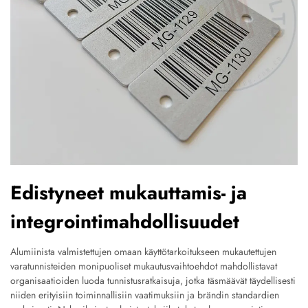
Edistyneet mukauttamis- ja
integrointimahdollisuudet
Alumiinista valmistettujen omaan käyttötarkoitukseen mukautettujen
varatunnisteiden monipuoliset mukautusvaihtoehdot mahdollistavat
organisaatioiden luoda tunnistusratkaisuja, jotka täsmäävät täydellisesti
niiden erityisiin toiminnallisiin vaatimuksiin ja brändin standardien