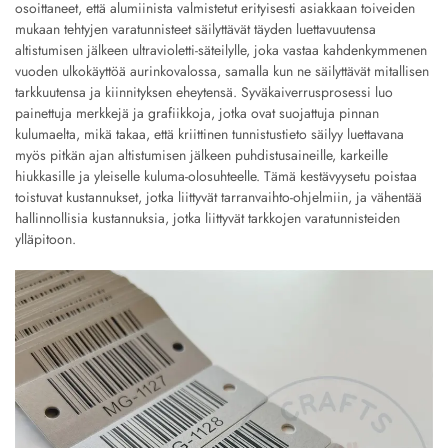
osoittaneet, että alumiinista valmistetut erityisesti asiakkaan toiveiden
mukaan tehtyjen varatunnisteet säilyttävät täyden luettavuutensa
altistumisen jälkeen ultravioletti-säteilylle, joka vastaa kahdenkymmenen
vuoden ulkokäyttöä aurinkovalossa, samalla kun ne säilyttävät mitallisen
tarkkuutensa ja kiinnityksen eheytensä. Syväkaiverrusprosessi luo
painettuja merkkejä ja grafiikkoja, jotka ovat suojattuja pinnan
kulumaelta, mikä takaa, että kriittinen tunnistustieto säilyy luettavana
myös pitkän ajan altistumisen jälkeen puhdistusaineille, karkeille
hiukkasille ja yleiselle kuluma-olosuhteelle. Tämä kestävyysetu poistaa
toistuvat kustannukset, jotka liittyvät tarranvaihto-ohjelmiin, ja vähentää
hallinnollisia kustannuksia, jotka liittyvät tarkkojen varatunnisteiden
ylläpitoon.