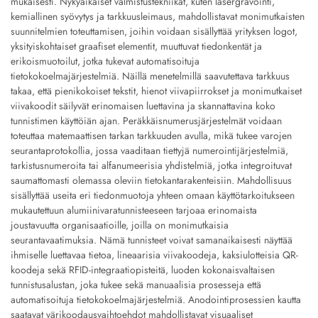
mukaisesti. Nykyaikaiset valmistustekniikat, kuten lasergravointi,
kemiallinen syövytys ja tarkkuusleimaus, mahdollistavat monimutkaisten
suunnitelmien toteuttamisen, joihin voidaan sisällyttää yrityksen logot,
yksityiskohtaiset graafiset elementit, muuttuvat tiedonkentät ja
erikoismuotoilut, jotka tukevat automatisoituja
tietokokoelmajärjestelmiä. Näillä menetelmillä saavutettava tarkkuus
takaa, että pienikokoiset tekstit, hienot viivapiirrokset ja monimutkaiset
viivakoodit säilyvät erinomaisen luettavina ja skannattavina koko
tunnistimen käyttöiän ajan. Peräkkäisnumerusjärjestelmät voidaan
toteuttaa matemaattisen tarkan tarkkuuden avulla, mikä tukee varojen
seurantaprotokollia, jossa vaaditaan tiettyjä numerointijärjestelmiä,
tarkistusnumeroita tai alfanumeerisia yhdistelmiä, jotka integroituvat
saumattomasti olemassa oleviin tietokantarakenteisiin. Mahdollisuus
sisällyttää useita eri tiedonmuotoja yhteen omaan käyttötarkoitukseen
mukautettuun alumiinivaratunnisteeseen tarjoaa erinomaista
joustavuutta organisaatioille, joilla on monimutkaisia
seurantavaatimuksia. Nämä tunnisteet voivat samanaikaisesti näyttää
ihmiselle luettavaa tietoa, lineaarisia viivakoodeja, kaksiulotteisia QR-
koodeja sekä RFID-integraatiopisteitä, luoden kokonaisvaltaisen
tunnistusalustan, joka tukee sekä manuaalisia prosesseja että
automatisoituja tietokokoelmajärjestelmiä. Anodointiprosessien kautta
saatavat värikoodausvaihtoehdot mahdollistavat visuaaliset