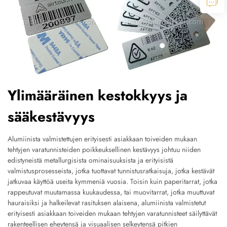
Ylimääräinen kestokkyys ja
sääkestävyys
Alumiinista valmistettujen erityisesti asiakkaan toiveiden mukaan
tehtyjen varatunnisteiden poikkeuksellinen kestävyys johtuu niiden
edistyneistä metallurgisista ominaisuuksista ja erityisistä
valmistusprosesseista, jotka tuottavat tunnistusratkaisuja, jotka kestävät
jatkuvaa käyttöä useita kymmeniä vuosia. Toisin kuin paperitarrat, jotka
rappeutuvat muutamassa kuukaudessa, tai muovitarrat, jotka muuttuvat
hauraisiksi ja halkeilevat rasituksen alaisena, alumiinista valmistetut
erityisesti asiakkaan toiveiden mukaan tehtyjen varatunnisteet säilyttävät
rakenteellisen eheytensä ja visuaalisen selkeytensä pitkien