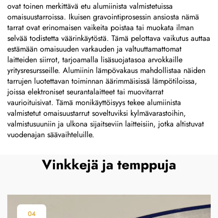
ovat toinen merkittävä etu alumiinista valmistetuissa
omaisuustarroissa. Ikuisen gravointiprosessin ansiosta nämä
tarrat ovat erinomaisen vaikeita poistaa tai muokata ilman
selvää todistetta väärinkäytöstä. Tämä pelottava vaikutus auttaa
estämään omaisuuden varkauden ja valtuuttamattomat
laitteiden siirrot, tarjoamalla lisäsuojatasoa arvokkaille
yritysresursseille. Alumiinin lämpövakaus mahdollistaa näiden
tarrujen luotettavan toiminnan äärimmäisissä lämpötiloissa,
joissa elektroniset seurantalaitteet tai muovitarrat
vaurioituisivat. Tämä monikäyttöisyys tekee alumiinista
valmistetut omaisuustarrut soveltuviksi kylmävarastoihin,
valmistusuuniin ja ulkona sijaitseviin laitteisiin, jotka altistuvat
vuodenajan säävaihteluille.
Vinkkejä ja temppuja
04