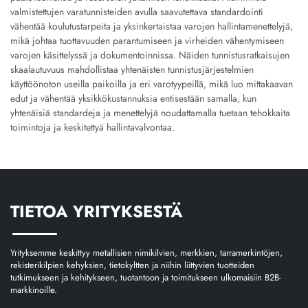
valmistettujen varatunnisteiden avulla saavutettava standardointi
vähentää koulutustarpeita ja yksinkertaistaa varojen hallintamenettelyjä,
mikä johtaa tuottavuuden parantumiseen ja virheiden vähentymiseen
varojen käsittelyssä ja dokumentoinnissa. Näiden tunnistusratkaisujen
skaalautuvuus mahdollistaa yhtenäisten tunnistusjärjestelmien
käyttöönoton useilla paikoilla ja eri varotyypeillä, mikä luo mittakaavan
edut ja vähentää yksikkökustannuksia entisestään samalla, kun
yhtenäisiä standardeja ja menettelyjä noudattamalla tuetaan tehokkaita
toimintoja ja keskitettyä hallintavalvontaa.
TIETOA YRITYKSESTÄ
Yrityksemme keskittyy metallisien nimikilvien, merkkien, tarramerkintöjen,
rekisterikilpien kehyksien, tietokyltten ja niihin liittyvien tuotteiden
tutkimukseen ja kehitykseen, tuotantoon ja toimitukseen ulkomaisiin B2B-
markkinoille.