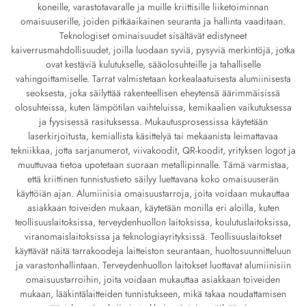
koneille, varastotavaralle ja muille kriittisille liiketoiminnan
omaisuuserille, joiden pitkäaikainen seuranta ja hallinta vaaditaan.
Teknologiset ominaisuudet sisältävät edistyneet
kaiverrusmahdollisuudet, joilla luodaan syviä, pysyviä merkintöjä, jotka
ovat kestäviä kulutukselle, sääolosuhteille ja tahalliselle
vahingoittamiselle. Tarrat valmistetaan korkealaatuisesta alumiinisesta
seoksesta, joka säilyttää rakenteellisen eheytensä äärimmäisissä
olosuhteissa, kuten lämpötilan vaihteluissa, kemikaalien vaikutuksessa
ja fyysisessä rasituksessa. Mukautusprosessissa käytetään
laserkirjoitusta, kemiallista käsittelyä tai mekaanista leimattavaa
tekniikkaa, jotta sarjanumerot, viivakoodit, QR-koodit, yrityksen logot ja
muuttuvaa tietoa upotetaan suoraan metallipinnalle. Tämä varmistaa,
että kriittinen tunnistustieto säilyy luettavana koko omaisuuserän
käyttöiän ajan. Alumiinisia omaisuustarroja, joita voidaan mukauttaa
asiakkaan toiveiden mukaan, käytetään monilla eri aloilla, kuten
teollisuuslaitoksissa, terveydenhuollon laitoksissa, koulutuslaitoksissa,
viranomaislaitoksissa ja teknologiayrityksissä. Teollisuuslaitokset
käyttävät näitä tarrakoodeja laitteiston seurantaan, huoltosuunnitteluun
ja varastonhallintaan. Terveydenhuollon laitokset luottavat alumiinisiin
omaisuustarroihin, joita voidaan mukauttaa asiakkaan toiveiden
mukaan, lääkintälaitteiden tunnistukseen, mikä takaa noudattamisen