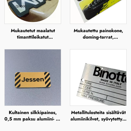
Mukautetut maalatut
Mukautettu painokone,
timanttileikatut
doming-tarrat,
alumiinikilvet, metallilogon
läpinäkyvät
levy
polyuretaanietiketit,
epoksiharjaanin muovattu
kupolamainen 3D-tarra
Kultainen silkkipainos,
Metallitulosteita sisältävät
0,5 mm paksu alumiini- tai
alumiinikilvet, syövytettyjä
ruostumaton teräskilpi,
ruostumattomasta