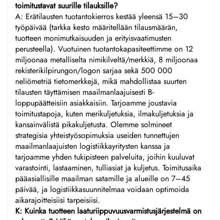
toimitustavat suurille tilauksille?
A: Erätilausten tuotantokierros kestää yleensä 15–30
työpäivää (tarkka kesto määritellään tilausmäärän,
tuotteen monimutkaisuuden ja erityisvaatimusten
perusteella). Vuotuinen tuotantokapasiteettimme on 12
miljoonaa metalliselta nimikilveltä/merkkiä, 8 miljoonaa
rekisterikilpirungon/logon sarjaa sekä 500 000
neliömetriä tietomerkkejä, mikä mahdollistaa suurten
tilausten täyttämisen maailmanlaajuisesti B-
loppupäätteisiin asiakkaisiin. Tarjoamme joustavia
toimitustapoja, kuten merikuljetuksia, ilmakuljetuksia ja
kansainvälistä pikakuljetusta. Olemme solmineet
strategisia yhteistyösopimuksia useiden tunnettujen
maailmanlaajuisten logistiikkayritysten kanssa ja
tarjoamme yhden tukipisteen palveluita, joihin kuuluvat
varastointi, lastaaminen, tulliasiat ja kuljetus. Toimitusaika
pääasiallisille maailman satamille ja alueille on 7–45
päivää, ja logistiikkasuunnitelmaa voidaan optimoida
aikarajoitteisiisi tarpeisiisi.
K: Kuinka tuotteen laaturiippuvuusvarmistusjärjestelmä on