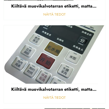
Kiiltävä muovikalvotarran etiketti, mattapintainen etupaneelin tarran etiketti, korostettu polycarbonaattipäällys
NÄYTÄ TIEDOT
Kiiltävä muovikalvotarran etiketti, mattapintainen etupaneelin tarran etiketti, korostettu polycarbonaattipäällys
NÄYTÄ TIEDOT