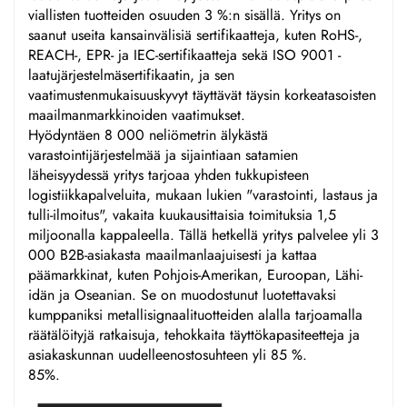
viallisten tuotteiden osuuden 3 %:n sisällä. Yritys on
saanut useita kansainvälisiä sertifikaatteja, kuten RoHS-,
REACH-, EPR- ja IEC-sertifikaatteja sekä ISO 9001 -
laatujärjestelmäsertifikaatin, ja sen
vaatimustenmukaisuuskyvyt täyttävät täysin korkeatasoisten
maailmanmarkkinoiden vaatimukset.
Hyödyntäen 8 000 neliömetrin älykästä
varastointijärjestelmää ja sijaintiaan satamien
läheisyydessä yritys tarjoaa yhden tukkupisteen
logistiikkapalveluita, mukaan lukien "varastointi, lastaus ja
tulli-ilmoitus", vakaita kuukausittaisia toimituksia 1,5
miljoonalla kappaleella. Tällä hetkellä yritys palvelee yli 3
000 B2B-asiakasta maailmanlaajuisesti ja kattaa
päämarkkinat, kuten Pohjois-Amerikan, Euroopan, Lähi-
idän ja Oseanian. Se on muodostunut luotettavaksi
kumppaniksi metallisignaalituotteiden alalla tarjoamalla
räätälöityjä ratkaisuja, tehokkaita täyttökapasiteetteja ja
asiakaskunnan uudelleenostosuhteen yli 85 %.
85%.