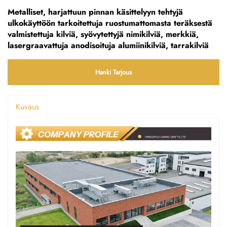
Metalliset, harjattuun pinnan käsittelyyn tehtyjä
ulkokäyttöön tarkoitettuja ruostumattomasta teräksestä
valmistettuja kilviä, syövytettyjä nimikilviä, merkkiä,
lasergraavattuja anodisoituja alumiinikilviä, tarrakilviä
Hanki Tarjous
Kuvaus