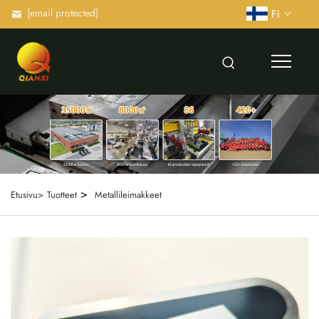
[email protected]
FI
>
Etusivu>
Tuotteet
Metallileimakkeet