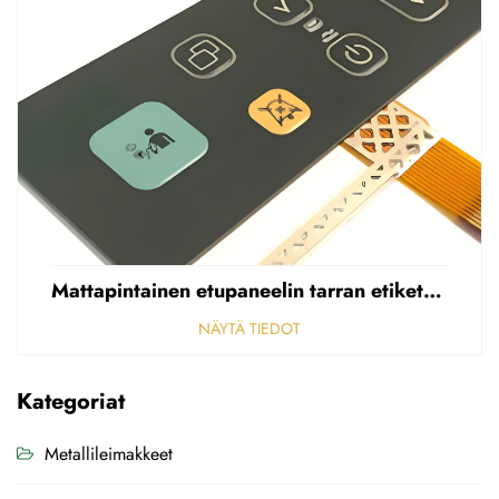
Mattapintainen etupaneelin tarran etiketti, reikäinen sumea, 0,25 mm paksuinen polycarbonaatti-/PVC-tarran etiketti
NÄYTÄ TIEDOT
Kategoriat
Metallileimakkeet