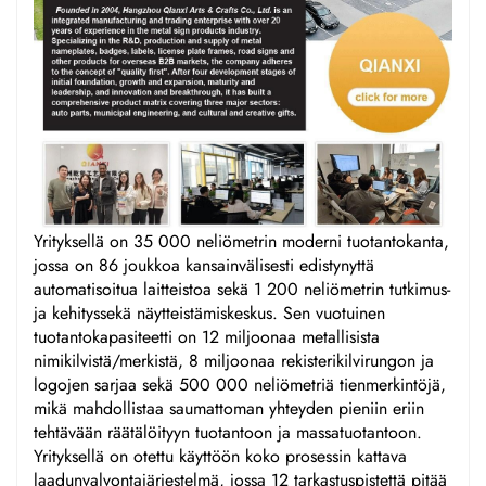
Yrityksellä on 35 000 neliömetrin moderni tuotantokanta,
jossa on 86 joukkoa kansainvälisesti edistynyttä
automatisoitua laitteistoa sekä 1 200 neliömetrin tutkimus-
ja kehityssekä näytteistämiskeskus. Sen vuotuinen
tuotantokapasiteetti on 12 miljoonaa metallisista
nimikilvistä/merkistä, 8 miljoonaa rekisterikilvirungon ja
logojen sarjaa sekä 500 000 neliömetriä tienmerkintöjä,
mikä mahdollistaa saumattoman yhteyden pieniin eriin
tehtävään räätälöityyn tuotantoon ja massatuotantoon.
Yrityksellä on otettu käyttöön koko prosessin kattava
laadunvalvontajärjestelmä, jossa 12 tarkastuspistettä pitää