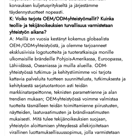
korvauksen kuljetusyritykseltä ja järjestämme
täydennystuotteet nopeasti.
K: Voiko tarjota OEM/ODM-yhteistyömallit? Kuinka
teollis- ja tekijänoikeuksien turvallisuus varmistetaan
yhteistyön aikana?
A: Meillä on vuosia kestänyt kokemus globaalista
OEM-/ODM-yhteistyöstä, ja olemme tarjoanneet
eksklusiivisia logotuotteita ja tuoteratkaisuja monille
ulkomaisille brändeille Pohjois-Amerikassa, Euroopassa,
Lähi-idässä, Oseaniassa ja muilla alueilla. ODM-
yhteistyössä tutkimus- ja kehitystiimimme voi tarjota
kattavia palveluita tuotteen suunnittelusta, tutkimuksesta ja
kehityksestä sarjatuotantoon asti teidän
markkinatarpeittonne, teknisten parametrienne ja alan
trendien mukaan; OEM-yhteistyössä voimme valmistaa
tuotteita täsmälleen teidän toimittamienne piirustusten,
näytteiden, laatuvaatimusten ja brändivaatimusten
mukaisesti. Mitä tulee tekijänoikeuksien suojaan,
yhteistyön aloittamisen yhteydessä allekirjoitetaan
virallinen luottamuksellisuussopimus, jolla varmistetaan