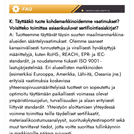
K: Täyttääkö tuote kohdemarkkinoidemme vaatimukset?
Voisitteko toimittaa asiaankuuluvat sertifiointiasiakirjat?
A: Tuotteemme täyttävät täysin suurten maailmanmarkkina-
alueiden sääntelyvaatimukset. Olemme saaneet
kansainvälisesti tunnustettuja ja virallisesti hyväksyttyjä
määrittelyjä, kuten RoHS-, REACH-, EPR- ja IEC-
standardit, ja noudatamme tiukasti ISO 9001 -
laatujärjestelmää. Eri alueellisten markkinoiden
(esimerkiksi Eurooppa, Amerikka, Lähi-itä, Oseania jne.)
erityisiä vaatimuksia koskevissa
yhteensopivuusmäärittelyissä tuotteet on sopeutettu ja
optimoitu täyttämään paikallisesti voimassa olevat
ympäristönsuojelun, turvallisuuden ja alaan erityisesti
liittyvät standardit. Yhteistyön aloittamisen yhteydessä
voimme toimittaa teille täydelliset sertifikaatit,
materiaalikoostumusanalyysit, suorituskykytestiraportit sekä
muut tarvittavat tiedot, jotta voitte suorittaa tullinkäynnin
ja markkinoille pääsyn sujuvasti.