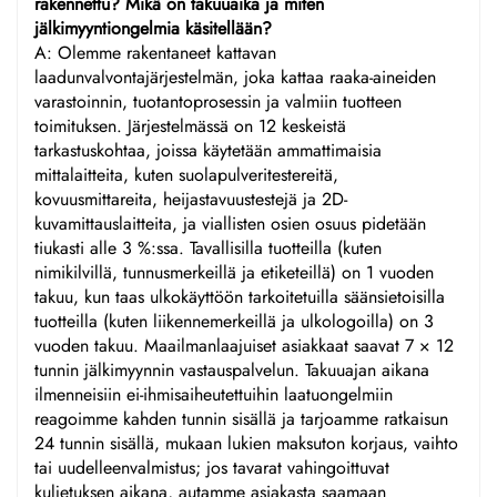
rakennettu? Mikä on takuuaika ja miten
jälkimyyntiongelmia käsitellään?
A: Olemme rakentaneet kattavan
laadunvalvontajärjestelmän, joka kattaa raaka-aineiden
varastoinnin, tuotantoprosessin ja valmiin tuotteen
toimituksen. Järjestelmässä on 12 keskeistä
tarkastuskohtaa, joissa käytetään ammattimaisia
mittalaitteita, kuten suolapulveritestereitä,
kovuusmittareita, heijastavuustestejä ja 2D-
kuvamittauslaitteita, ja viallisten osien osuus pidetään
tiukasti alle 3 %:ssa. Tavallisilla tuotteilla (kuten
nimikilvillä, tunnusmerkeillä ja etiketeillä) on 1 vuoden
takuu, kun taas ulkokäyttöön tarkoitetuilla säänsietoisilla
tuotteilla (kuten liikennemerkeillä ja ulkologoilla) on 3
vuoden takuu. Maailmanlaajuiset asiakkaat saavat 7 × 12
tunnin jälkimyynnin vastauspalvelun. Takuuajan aikana
ilmenneisiin ei-ihmisaiheutettuihin laatuongelmiin
reagoimme kahden tunnin sisällä ja tarjoamme ratkaisun
24 tunnin sisällä, mukaan lukien maksuton korjaus, vaihto
tai uudelleenvalmistus; jos tavarat vahingoittuvat
kuljetuksen aikana, autamme asiakasta saamaan