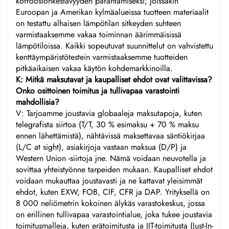
korroosionkestävyyden parantamiseksi; joissakin
Euroopan ja Amerikan kylmäalueissa tuotteen materiaalit
on testattu alhaisen lämpötilan sitkeyden suhteen
varmistaaksemme vakaa toiminnan äärimmäisissä
lämpötiloissa. Kaikki sopeutuvat suunnittelut on vahvistettu
kenttäympäristötestein varmistaaksemme tuotteiden
pitkäaikaisen vakaa käytön kohdemarkkinoilla.
K: Mitkä maksutavat ja kaupalliset ehdot ovat valittavissa?
Onko osittoinen toimitus ja tullivapaa varastointi
mahdollisia?
V: Tarjoamme joustavia globaaleja maksutapoja, kuten
telegrafista siirtoa (T/T, 30 % esimaksu + 70 % maksu
ennen lähettämistä), nähtävissä maksettavaa säntiökirjaa
(L/C at sight), asiakirjoja vastaan maksua (D/P) ja
Western Union -siirtoja jne. Nämä voidaan neuvotella ja
sovittaa yhteistyönne tarpeiden mukaan. Kaupalliset ehdot
voidaan mukauttaa joustavasti ja ne kattavat yleisimmät
ehdot, kuten EXW, FOB, CIF, CFR ja DAP. Yrityksellä on
8 000 neliömetrin kokoinen älykäs varastokeskus, jossa
on erillinen tullivapaa varastointialue, joka tukee joustavia
toimitusmalleja, kuten erätoimitusta ja JIT-toimitusta (Just-In-