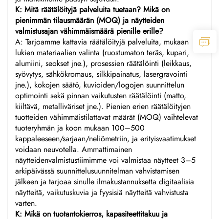
K: Mitä räätälöityjä palveluita tuetaan? Mikä on
pienimmän tilausmäärän (MOQ) ja näytteiden
valmistusajan vähimmäismäärä pienille erille?
A: Tarjoamme kattavia räätälöityjä palveluita, mukaan
lukien materiaalien valinta (ruostumaton teräs, kupari,
alumiini, seokset jne.), prosessien räätälöinti (leikkaus,
syövytys, sähkökromaus, silkkipainatus, lasergravointi
jne.), kokojen säätö, kuvioiden/logojen suunnittelun
optimointi sekä pinnan vaikutusten räätälöinti (matto,
kiiltävä, metalliväriset jne.). Pienien erien räätälöityjen
tuotteiden vähimmäistilattavat määrät (MOQ) vaihtelevat
tuoteryhmän ja koon mukaan 100–500
kappaleeseen/sarjaan/neliömetriin, ja erityisvaatimukset
voidaan neuvotella. Ammattimainen
näytteidenvalmistustiimimme voi valmistaa näytteet 3–5
arkipäivässä suunnittelusuunnitelman vahvistamisen
jälkeen ja tarjoaa sinulle ilmakustannuksetta digitaalisia
näytteitä, vaikutuskuvia ja fyysisiä näytteitä vahvistusta
varten.
K: Mikä on tuotantokierros, kapasiteettitakuu ja