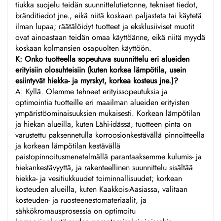
tiukka suojelu teidän suunnittelutietonne, tekniset tiedot,
bränditiedot jne., eikä niitä koskaan paljasteta tai käytetä
ilman lupaa; räätälöidyt tuotteet ja eksklusiiviset muotit
ovat ainoastaan teidän omaa käyttöänne, eikä niitä myydä
koskaan kolmansien osapuolten käyttöön.
K: Onko tuotteella sopeutuva suunnittelu eri alueiden
erityisiin olosuhteisiin (kuten korkea lämpötila, usein
esiintyvät hiekka- ja myrskyt, korkea kosteus jne.)?
A: Kyllä. Olemme tehneet erityissopeutuksia ja
optimointia tuotteille eri maailman alueiden erityisten
ympäristöominaisuuksien mukaisesti. Korkean lämpötilan
ja hiekan alueilla, kuten Lähi-idässä, tuotteen pinta on
varustettu paksennetulla korroosionkestävällä pinnoitteella
ja korkean lämpötilan kestävällä
paistopinnoitusmenetelmällä parantaaksemme kulumis- ja
hiekankestävyyttä, ja rakenteellinen suunnittelu sisältää
hiekka- ja vesitiukkuudet toiminnallisuudet; korkean
kosteuden alueilla, kuten Kaakkois-Aasiassa, valitaan
kosteuden- ja ruosteenestomateriaalit, ja
sähkökromausprosessia on optimoitu