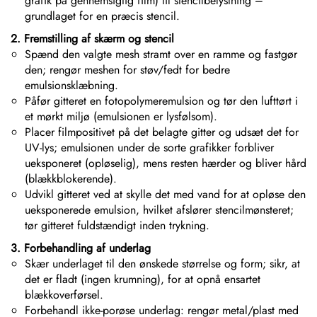
grafik på gennemsigtig film) til stencilbelystning –
grundlaget for en præcis stencil.
2. Fremstilling af skærm og stencil
Spænd den valgte mesh stramt over en ramme og fastgør
den; rengør meshen for støv/fedt for bedre
emulsionsklæbning.
Påfør gitteret en fotopolymeremulsion og tør den lufttørt i
et mørkt miljø (emulsionen er lysfølsom).
Placer filmpositivet på det belagte gitter og udsæt det for
UV-lys; emulsionen under de sorte grafikker forbliver
ueksponeret (opløselig), mens resten hærder og bliver hård
(blækkblokerende).
Udvikl gitteret ved at skylle det med vand for at opløse den
ueksponerede emulsion, hvilket afslører stencilmønsteret;
tør gitteret fuldstændigt inden trykning.
3. Forbehandling af underlag
Skær underlaget til den ønskede størrelse og form; sikr, at
det er fladt (ingen krumning), for at opnå ensartet
blækkoverførsel.
Forbehandl ikke-porøse underlag: rengør metal/plast med