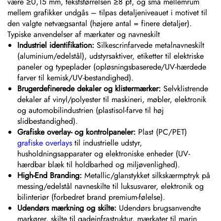
være ≥0,15 mm, tekststørrelsen ≥8 pt, og små mellemrum
mellem grafikker undgås – tilpas detaljeniveauet i motivet til
den valgte netvægsantal (højere antal = finere detaljer).
Typiske anvendelser af mærkater og navneskilt
Industriel identifikation:
Silkescrinfarvede metalnavneskilt
(aluminium/edelstål), udstyrsaktiver, etiketter til elektriske
paneler og typeplader (opløsningsbaserede/UV-hærdede
farver til kemisk/UV-bestandighed).
Brugerdefinerede dekaler og klistermærker:
Selvklistrende
dekaler af vinyl/polyester til maskineri, møbler, elektronik
og automobilindustrien (plastisol-farve til høj
slidbestandighed).
Grafiske overlay- og kontrolpaneler:
Plast (PC/PET)
grafiske overlays
til industrielle udstyr,
husholdningsapparater og elektroniske enheder (UV-
hærdbar blæk til holdbarhed og miljøvenlighed).
High-End Branding:
Metallic/glanstykket silkskærmptryk på
messing/edelstål navneskilte til luksusvarer, elektronik og
bilinteriør (forbedret brand premium-følelse).
Udendørs mærkning og skilte:
Udendørs brugsanvendte
markører, skilte til gadeinfrastruktur, mærkater til marin