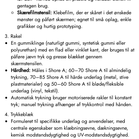
gentagen brug.
Skærefilmstensil:
Klebefilm, der er skåret i det ønskede
mønster og påført skærmen; egnet til små oplag, enkle
grafikker og hurtig prototyping.
3. Rakel
En gummiklinge (naturligt gummi, syntetisk gummi eller
polyurethan) med en flad eller vinklet kant, der bruges til at
påføre jævn tryk og presse blækket gennem
skærmstensilen.
Hårdhed:
Måles i Shore A; 60–70 Shore A til almindelig
trykning, 70–85 Shore A til hårde underlag (metal, stive
plastmaterialer) og 50–60 Shore A til bløde/fleksible
underlag (vinyl, tekstil).
Automatisk trykning bruger motoriserede rakler til konstant
tryk; manuel trykning afhænger af trykkontrol med hånden.
4. Trykkeblæk
Formuleret til specifikke underlag og anvendelser, med
centrale egenskaber som klæbningsevne, dækningsevne,
kemisk modstandsdygtighed og UV-modstandsdygtighed.