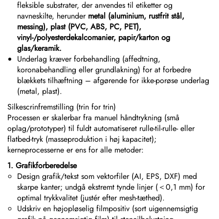
fleksible substrater, der anvendes til etiketter og
navneskilte, herunder
metal (aluminium, rustfrit stål,
messing), plast (PVC, ABS, PC, PET),
vinyl-/polyesterdekalcomanier, papir/karton og
glas/keramik.
Underlag kræver forbehandling (affedtning,
koronabehandling eller grundlakning) for at forbedre
blækkets tilhæftning – afgørende for ikke-porøse underlag
(metal, plast).
Silkescrinfremstilling (trin for trin)
Processen er skalerbar fra manuel håndtrykning (små
oplag/prototyper) til fuldt automatiseret rulle-til-rulle- eller
flatbed-tryk (masseproduktion i høj kapacitet);
kerneprocesserne er ens for alle metoder:
1. Grafikforberedelse
Design grafik/tekst som vektorfiler (AI, EPS, DXF) med
skarpe kanter; undgå ekstremt tynde linjer (＜0,1 mm) for
optimal trykkvalitet (justér efter mesh-tæthed).
Udskriv en højopløselig filmpositiv (sort uigennemsigtig