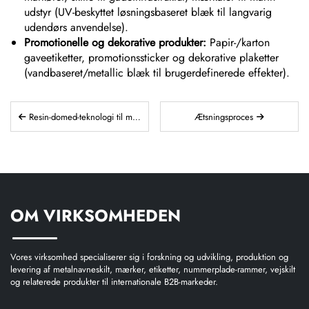
udstyr (UV-beskyttet løsningsbaseret blæk til langvarig
udendørs anvendelse).
Promotionelle og dekorative produkter:
Papir-/karton
gaveetiketter, promotionssticker og dekorative plaketter
(vandbaseret/metallic blæk til brugerdefinerede effekter).
Resin-domed-teknologi til mærkater og navneskilte
Ætsningsproces
OM VIRKSOMHEDEN
Vores virksomhed specialiserer sig i forskning og udvikling, produktion og
levering af metalnavneskilt, mærker, etiketter, nummerplade-rammer, vejskilt
og relaterede produkter til internationale B2B-markeder.