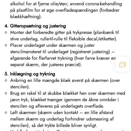
alkohol for at fjerne olie/støv; anvend corona-behandling
på plastfilm for at øge overfladespændingen (forbedrer
blækkhæftning).
4. Gitteropsætning og justering
Monter det forberedte gitter på trykpresse (planbænk til
stive underlag, rulle-til-rulle til fleksible decal/etiketter).
Placer underlaget under skærmen og juster
stencilmønsteret til underlaget (registreret justering) –
afgørende for flerfarvet trykning (hver farve kræver en
separat skærm, der justeres præcist).
5. Inklægning og trykning
Anbring en lille mængde blæk øverst på skærmen (over
stencilen).
Brug en rakel til at skubbe blækket hen over skærmen med
jævn tryk; blækket trænger igennem de åbne områder i
stencilen og afleveres på underlagets overflade.
Løft skærmen (skærm uden kontakt – en lille afstand
mellem skærm og underlag forhindrer udsmearing af
stencilen), så det trykte billede bliver synligt.