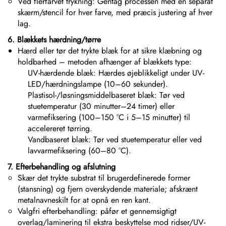
Ved flerfarvet trykning: Gentag processen med en separat
skærm/stencil for hver farve, med præcis justering af hver
lag.
6. Blækkets hærdning/tørre
Hærd eller tør det trykte blæk for at sikre klæbning og
holdbarhed – metoden afhænger af blækkets type:
UV-hærdende blæk: Hærdes øjeblikkeligt under UV-
LED/hærdningslampe (10–60 sekunder).
Plastisol-/løsningsmiddelbaseret blæk: Tør ved
stuetemperatur (30 minutter–24 timer) eller
varmefiksering (100–150 °C i 5–15 minutter) til
accelereret tørring.
Vandbaseret blæk: Tør ved stuetemperatur eller ved
lavvarmefiksering (60–80 °C).
7. Efterbehandling og afslutning
Skær det trykte substrat til brugerdefinerede former
(stansning) og fjern overskydende materiale; afskrænt
metalnavneskilt for at opnå en ren kant.
Valgfri efterbehandling: påfør et gennemsigtigt
overlag/laminering til ekstra beskyttelse mod ridser/UV-