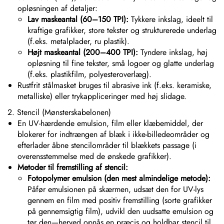
opløsningen af detaljer:
Lav maskeantal (60–150 TPI):
Tykkere inkslag, ideelt til
kraftige grafikker, store tekster og strukturerede underlag
(f.eks. metalplader, ru plastik).
Højt maskeantal (200–400 TPI):
Tyndere inkslag, høj
opløsning til fine tekster, små logoer og glatte underlag
(f.eks. plastikfilm, polyesteroverlæg).
Rustfrit stålmasket bruges til abrasive ink (f.eks. keramiske,
metalliske) eller trykappliceringer med høj slidage.
2. Stencil (Mønsterskabelonen)
En UV-hærdende emulsion, film eller klæbemiddel, der
blokerer for indtrængen af blæk i ikke-billedeområder og
efterlader åbne stencilområder til blækkets passage (i
overensstemmelse med de ønskede grafikker).
Metoder til fremstilling af stencil:
Fotopolymer emulsion (den mest almindelige metode):
Påfør emulsionen på skærmen, udsæt den for UV-lys
gennem en film med positiv fremstilling (sorte grafikker
på gennemsigtig film), udvikl den uudsatte emulsion og
tør den—herved opnås en præcis og holdbar stencil til