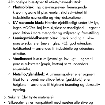
Almindelige blæktyper til etiket-/navneskilt-tryk:
Plastisolblæk:
Høj dækningsevne, fremragende
klæbningsevne til plast/metal, slidfast—ideel til
industrielle navneskilte og vinyl-dekorationer.
UV-krævende blæk:
Hærder øjeblikkeligt under UV-lys,
ingen VOC'er, høj kemisk/ridsebestandighed – egnet til
produktion i store mængder og miljøvenlig fremstilling.
Løsningsmiddelbaseret blæk:
Stærk binding til ikke-
porøse substrater (metal, glas, PC), god udendørs
holdbarhed – anvendes til industrielle og udendørs
etiketter.
Vandbaseret blæk:
Miljøvenligt, lav lugt – egnet til
porøse substrater (papir, karton) samt indendørs
anvendelse.
Metallic-/glansblæk:
Aluminiumspulver eller pigment
tilsat for at opnå metallic-effekter (guld/sølv) eller
højglans – anvendes til high-end-branding og dekorativ
trykning.
5. Substrat (det trykte materiale)
Silkescrīn-tryk er kompatibelt med næsten alle stive og