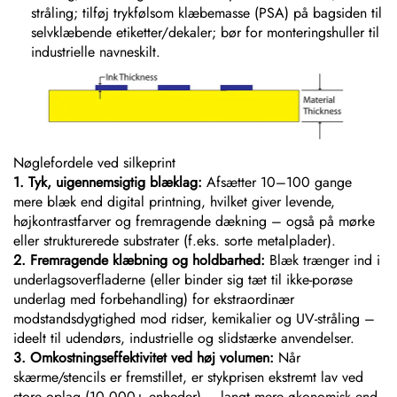
stråling; tilføj trykfølsom klæbemasse (PSA) på bagsiden til
selvklæbende etiketter/dekaler; bør for monteringshuller til
industrielle navneskilt.
Nøglefordele ved silkeprint
1. Tyk, uigennemsigtig blæklag:
Afsætter 10–100 gange
mere blæk end digital printning, hvilket giver levende,
højkontrastfarver og fremragende dækning – også på mørke
eller strukturerede substrater (f.eks. sorte metalplader).
2. Fremragende klæbning og holdbarhed:
Blæk trænger ind i
underlagsoverfladerne (eller binder sig tæt til ikke-porøse
underlag med forbehandling) for ekstraordinær
modstandsdygtighed mod ridser, kemikalier og UV-stråling –
ideelt til udendørs, industrielle og slidstærke anvendelser.
3. Omkostningseffektivitet ved høj volumen:
Når
skærme/stencils er fremstillet, er stykprisen ekstremt lav ved
store oplag (10.000+ enheder) – langt mere økonomisk end