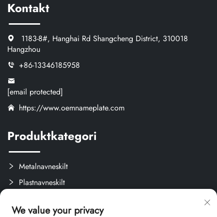
Kontakt
1183-8#, Hanghai Rd Shangcheng District, 310018
Hangzhou
+86-13346185958
[email protected]
https://www.oemnameplate.com
Produktkategori
Metalnavneskilt
Plastnavneskilt
Etiketter og Aftagelige Mærker
We value your privacy
Brugerdefinerede Kreativprodukter