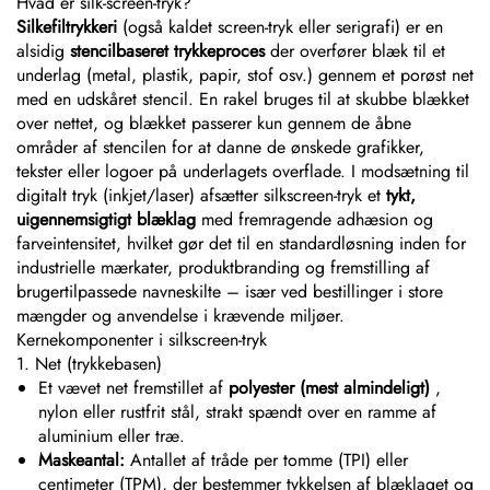
Hvad er silk-screen-tryk?
Silkefiltrykkeri
(også kaldet screen-tryk eller serigrafi) er en
alsidig
stencilbaseret trykkeproces
der overfører blæk til et
underlag (metal, plastik, papir, stof osv.) gennem et porøst net
med en udskåret stencil. En rakel bruges til at skubbe blækket
over nettet, og blækket passerer kun gennem de åbne
områder af stencilen for at danne de ønskede grafikker,
tekster eller logoer på underlagets overflade. I modsætning til
digitalt tryk (inkjet/laser) afsætter silkscreen-tryk et
tykt,
uigennemsigtigt blæklag
med fremragende adhæsion og
farveintensitet, hvilket gør det til en standardløsning inden for
industrielle mærkater, produktbranding og fremstilling af
brugertilpassede navneskilte – især ved bestillinger i store
mængder og anvendelse i krævende miljøer.
Kernekomponenter i silkscreen-tryk
1. Net (trykkebasen)
Et vævet net fremstillet af
polyester (mest almindeligt)
,
nylon eller rustfrit stål, strakt spændt over en ramme af
aluminium eller træ.
Maskeantal:
Antallet af tråde per tomme (TPI) eller
centimeter (TPM), der bestemmer tykkelsen af blæklaget og