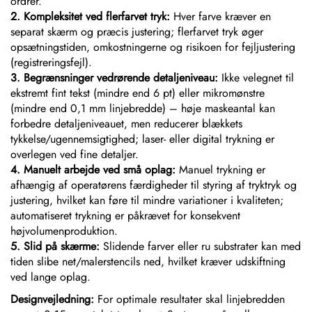
ordrer.
2. Kompleksitet ved flerfarvet tryk:
Hver farve kræver en
separat skærm og præcis justering; flerfarvet tryk øger
opsætningstiden, omkostningerne og risikoen for fejljustering
(registreringsfejl).
3. Begrænsninger vedrørende detaljeniveau:
Ikke velegnet til
ekstremt fint tekst (mindre end 6 pt) eller mikromønstre
(mindre end 0,1 mm linjebredde) – høje maskeantal kan
forbedre detaljeniveauet, men reducerer blækkets
tykkelse/ugennemsigtighed; laser- eller digital trykning er
overlegen ved fine detaljer.
4. Manuelt arbejde ved små oplag:
Manuel trykning er
afhængig af operatørens færdigheder til styring af tryktryk og
justering, hvilket kan føre til mindre variationer i kvaliteten;
automatiseret trykning er påkrævet for konsekvent
højvolumenproduktion.
5. Slid på skærme:
Slidende farver eller ru substrater kan med
tiden slibe net/malerstencils ned, hvilket kræver udskiftning
ved lange oplag.
Designvejledning:
For optimale resultater skal linjebredden