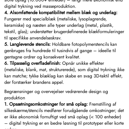
digital trykning ved masseproduktion.
4. Alsomfattende kompatibilitet mellem blæk og underlag:
Fungerer med specialblæk (metaliske, lysoplagrende,
keramiske) og næsten alle typer underlag (metal, plastik,
tekstil, glas); understøtter brugerdefinerede blækformuleringer
til specifikke anvendelseskrav.
5. Langlevende stencils:
Holdbare fotopolymerstencils kan
genbruges fra hundrede til tusindvis af gange – ideelle til
gentagne ordrer og konsekvent kvalitet.
6. Tilpasselig overfladefinish:
Opnår unikke effekter
(metaliske, blank, mat, strukturerede), som digital trykning ikke
kan matche; tykke blæklag kan skabe en svag 3D-taktil effekt,
der forstærker brandens appel.
Begrænsninger og overvejelser vedrørende design og
produktion
1. Opsætningsomkostninger for små oplag:
Fremstilling af
silkeskærme/stencils medfører forudgående omkostninger; det
er ikke økonomisk fornuftigt ved små oplag (< 100 enheder)
– digital trykning er en bedre løsning til prototyper eller korte