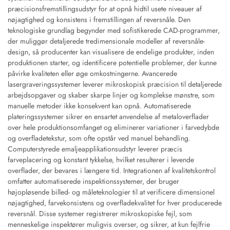
præcisionsfremstillingsudstyr for at opnå hidtil usete niveauer af
nøjagtighed og konsistens i fremstillingen af reversnåle. Den
teknologiske grundlag begynder med sofistikerede CAD-programmer,
der muliggør detaljerede tredimensionale modeller af reversnåle-
design, så producenter kan visualisere de endelige produkter, inden
produktionen starter, og identificere potentielle problemer, der kunne
påvirke kvaliteten eller øge omkostningerne. Avancerede
lasergraveringssystemer leverer mikroskopisk præcision til detaljerede
arbejdsopgaver og skaber skarpe linjer og komplekse mønstre, som
manuelle metoder ikke konsekvent kan opnå. Automatiserede
plateringssystemer sikrer en ensartet anvendelse af metaloverflader
over hele produktionsomfanget og eliminerer variationer i farvedybde
og overfladetekstur, som ofte opstår ved manuel behandling.
Computerstyrede emaljeapplikationsudstyr leverer præcis
farveplacering og konstant tykkelse, hvilket resulterer i levende
overflader, der bevares i længere tid. Integrationen af kvalitetskontrol
omfatter automatiserede inspektionssystemer, der bruger
højopløsende billed- og måleteknologier til at verificere dimensionel
nøjagtighed, farvekonsistens og overfladekvalitet for hver producerede
reversnål. Disse systemer registrerer mikroskopiske fejl, som
menneskelige inspektører muligvis overser, og sikrer, at kun fejlfrie