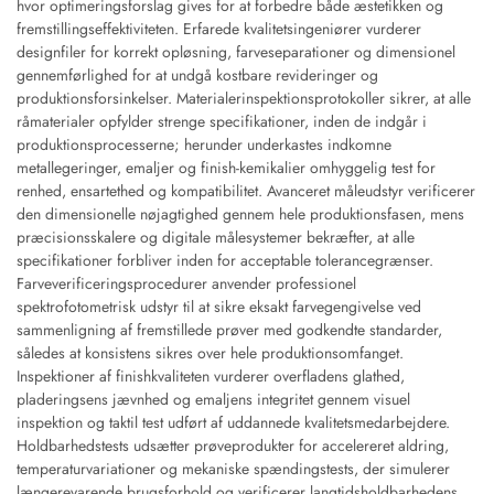
hvor optimeringsforslag gives for at forbedre både æstetikken og
fremstillingseffektiviteten. Erfarede kvalitetsingeniører vurderer
designfiler for korrekt opløsning, farveseparationer og dimensionel
gennemførlighed for at undgå kostbare revideringer og
produktionsforsinkelser. Materialerinspektionsprotokoller sikrer, at alle
råmaterialer opfylder strenge specifikationer, inden de indgår i
produktionsprocesserne; herunder underkastes indkomne
metallegeringer, emaljer og finish-kemikalier omhyggelig test for
renhed, ensartethed og kompatibilitet. Avanceret måleudstyr verificerer
den dimensionelle nøjagtighed gennem hele produktionsfasen, mens
præcisionsskalere og digitale målesystemer bekræfter, at alle
specifikationer forbliver inden for acceptable tolerancegrænser.
Farveverificeringsprocedurer anvender professionel
spektrofotometrisk udstyr til at sikre eksakt farvegengivelse ved
sammenligning af fremstillede prøver med godkendte standarder,
således at konsistens sikres over hele produktionsomfanget.
Inspektioner af finishkvaliteten vurderer overfladens glathed,
pladeringsens jævnhed og emaljens integritet gennem visuel
inspektion og taktil test udført af uddannede kvalitetsmedarbejdere.
Holdbarhedstests udsætter prøveprodukter for accelereret aldring,
temperaturvariationer og mekaniske spændingstests, der simulerer
længerevarende brugsforhold og verificerer langtidsholdbarhedens