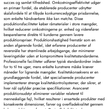
succes og samlet tilfredshed. Omkostningseffektivitet udgør
en primær fordel, da etablerede producenter udnytter
skalafordele til at tilbyde konkurrencedygtige prisdannelse,
som enkelte håndværkere ikke kan matche. Disse
produktionsfaciliteter køber råmaterialer i store mængder,
hvilket reducerer omkostningerne pr. enhed og viderefører
besparelserne direkte til kunderne gennem lavere
produktionspriser. Produktionshastighed fremstår som en
anden afgørende fordel, idet erfarene producenter af
reversnåle har strømlinede arbejdsgange, der minimerer
leveringstider uden at kompromittere kvalitetsstandarderne.
Professionelle faciliteter udfører typisk standardordrer inden
for to til tre uger, mens enkelte kunstnere måske kræver
måneder for lignende mængder. Kvalitetskonsekvens er en
grundlæggende fordel, idet specialiserede producenter
implementerer strenge kvalitetskontrolsystemer, der sikrer, at
hver nål opfylder præcise specifikationer. Avanceret
produktionsudstyr eliminerer variabler relateret til
menneskelige fejl, hvilket resulterer i ensartede produkter med
konsekvente dimensioner, farver og overfladekvalitet gennem