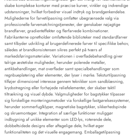
skabe komplekse konturer med præcise kurver, vinkler og indvendige
udstansninger, hvilket forbedrer visuel indtryk og brandgenkendelse.
Mulighederne for farvetilpasning omfatter ubegrænsede valg via
professionelle farvematchningstjenester, der genskaber nøjagtige
brandfarver, gradienteffekter og flerfarvede kombinationer.
Fabrikanterne opretholder omfattende biblioteker med standardfarver
samt tilbyder udvikling af brugerdefinerede farver til specifikke behov,
således at brandkonsistensen sikres perfekt på tværs af
markedsføringsmaterialer. Variationen i overfladebehandling giver
talrige æstetiske muligheder, herunder polerede metaller,
antikbehandlinger, mat overflader samt specialbehandlinger som
regnbueplatering eller elementer, der lyser i mørke. Teksturtilpasning
tilføjer dimensionel interesse gennem teknikker som sandblæsning,
krydsstregning eller forhøjede reliefelementer, der skaber taktil
tiltrækning og visuel dybde. Valgmuligheder for bagstykker tilpasser
sig forskellige monteringsmetoder via forskellige fastgørelsessystemer,
herunder sommerfuglklyper, magnetiske bagstykker, sikkerhedspinde
og skruemontager. Integration af særlige funktioner muliggør
indbygning af unikke elementer som LED-lys, roterende dele,
dobbeltsidede designs eller aftagelige dele, hvilket øger
funktionaliteten og det visuelle engagemang. Emballagetilpasning