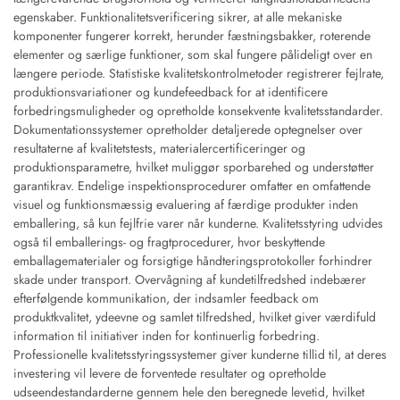
egenskaber. Funktionalitetsverificering sikrer, at alle mekaniske
komponenter fungerer korrekt, herunder fæstningsbakker, roterende
elementer og særlige funktioner, som skal fungere pålideligt over en
længere periode. Statistiske kvalitetskontrolmetoder registrerer fejlrate,
produktionsvariationer og kundefeedback for at identificere
forbedringsmuligheder og opretholde konsekvente kvalitetsstandarder.
Dokumentationssystemer opretholder detaljerede optegnelser over
resultaterne af kvalitetstests, materialercertificeringer og
produktionsparametre, hvilket muliggør sporbarehed og understøtter
garantikrav. Endelige inspektionsprocedurer omfatter en omfattende
visuel og funktionsmæssig evaluering af færdige produkter inden
emballering, så kun fejlfrie varer når kunderne. Kvalitetsstyring udvides
også til emballerings- og fragtprocedurer, hvor beskyttende
emballagematerialer og forsigtige håndteringsprotokoller forhindrer
skade under transport. Overvågning af kundetilfredshed indebærer
efterfølgende kommunikation, der indsamler feedback om
produktkvalitet, ydeevne og samlet tilfredshed, hvilket giver værdifuld
information til initiativer inden for kontinuerlig forbedring.
Professionelle kvalitetsstyringssystemer giver kunderne tillid til, at deres
investering vil levere de forventede resultater og opretholde
udseendestandarderne gennem hele den beregnede levetid, hvilket