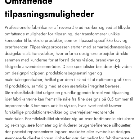
Omfattende
tilpasningsmuligheder
Professionelle fabrikkanter af reversnåle udmærker sig ved at tilbyde
omfattende muligheder for tilpasning, der transformerer unikke
koncepter til konkrete produkter, som er tilpasset specifikke krav og
præferencer. Tilpasningsprocessen starter med samarbejdsmæssige
designkonsultationsydelser, hvor erfarna designere arbejder direkte
sammen med kunderne for at forstå deres vision, brandkrav og
tilsigtede anvendelsesområder. Disse specialister besidder dyb viden
om designprincipper, produktionsbegrænsninger og
materialeegenskaber, hvilket gør dem i stand til at optimere grafikken
til produktion, samtidig med at den æstetiske integritet bevares.
Størrelsesfleksibilitet udgør en grundlæggende fordel ved tilpasning,
idet fabrikanterne kan fremstille nåle fra fine designs på 0,5 tommer til
imponerende 3-tommers udtalte stykker, hvor hvert enkelt kræver
forskellige produktionsteknikker og overvejelser vedrørende
materialer. Formfleksibilitet strækker sig ud over traditionelle cirkulære
og rektangulære formater og inkluderer brugerdefinerede silhouetter,
der præcist repræsenterer logoer, maskoter eller symbolske designs.
Avancerede dieskæringsmuligheder gør det muligt for fabrikanterne at