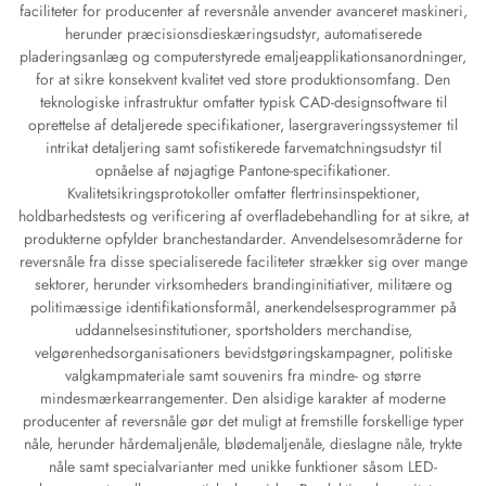
faciliteter for producenter af reversnåle anvender avanceret maskineri,
herunder præcisionsdieskæringsudstyr, automatiserede
pladeringsanlæg og computerstyrede emaljeapplikationsanordninger,
for at sikre konsekvent kvalitet ved store produktionsomfang. Den
teknologiske infrastruktur omfatter typisk CAD-designsoftware til
oprettelse af detaljerede specifikationer, lasergraveringssystemer til
intrikat detaljering samt sofistikerede farvematchningsudstyr til
opnåelse af nøjagtige Pantone-specifikationer.
Kvalitetsikringsprotokoller omfatter flertrinsinspektioner,
holdbarhedstests og verificering af overfladebehandling for at sikre, at
produkterne opfylder branchestandarder. Anvendelsesområderne for
reversnåle fra disse specialiserede faciliteter strækker sig over mange
sektorer, herunder virksomheders brandinginitiativer, militære og
politimæssige identifikationsformål, anerkendelsesprogrammer på
uddannelsesinstitutioner, sportsholders merchandise,
velgørenhedsorganisationers bevidstgøringskampagner, politiske
valgkampmateriale samt souvenirs fra mindre- og større
mindesmærkearrangementer. Den alsidige karakter af moderne
producenter af reversnåle gør det muligt at fremstille forskellige typer
nåle, herunder hårdemaljenåle, blødemaljenåle, dieslagne nåle, trykte
nåle samt specialvarianter med unikke funktioner såsom LED-