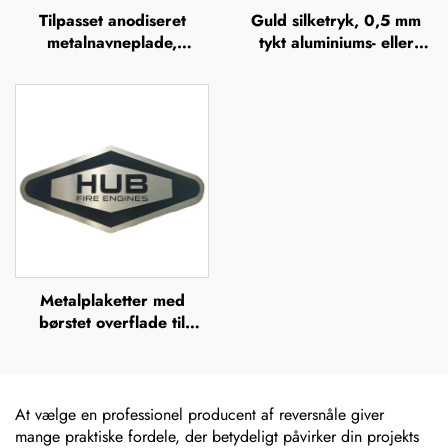
Tilpasset anodiseret
Guld silketryk, 0,5 mm
metalnavneplade,
tykt aluminiums- eller
anodiserede
rustfrit stålskilt med
aluminiumsnavneplader
gravering, hævet
metalplade
Metalplaketter med
børstet overflade til
udendørs brug i rustfrit
stål, ætsede navneskilte,
mærker, lasergraverede,
anodiserede aluminiums-
At vælge en professionel producent af reversnåle giver
navneskilte, etiket
mange praktiske fordele, der betydeligt påvirker din projekts