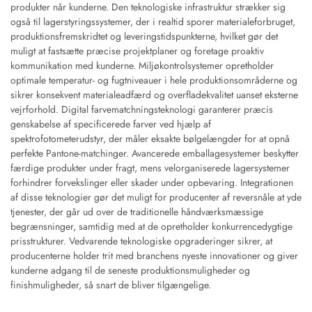
produkter når kunderne. Den teknologiske infrastruktur strækker sig
også til lagerstyringssystemer, der i realtid sporer materialeforbruget,
produktionsfremskridtet og leveringstidspunkterne, hvilket gør det
muligt at fastsætte præcise projektplaner og foretage proaktiv
kommunikation med kunderne. Miljøkontrolsystemer opretholder
optimale temperatur- og fugtniveauer i hele produktionsområderne og
sikrer konsekvent materialeadfærd og overfladekvalitet uanset eksterne
vejrforhold. Digital farvematchningsteknologi garanterer præcis
genskabelse af specificerede farver ved hjælp af
spektrofotometerudstyr, der måler eksakte bølgelængder for at opnå
perfekte Pantone-matchinger. Avancerede emballagesystemer beskytter
færdige produkter under fragt, mens velorganiserede lagersystemer
forhindrer forvekslinger eller skader under opbevaring. Integrationen
af disse teknologier gør det muligt for producenter af reversnåle at yde
tjenester, der går ud over de traditionelle håndværksmæssige
begrænsninger, samtidig med at de opretholder konkurrencedygtige
prisstrukturer. Vedvarende teknologiske opgraderinger sikrer, at
producenterne holder trit med branchens nyeste innovationer og giver
kunderne adgang til de seneste produktionsmuligheder og
finishmuligheder, så snart de bliver tilgængelige.