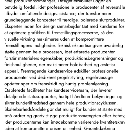
hele produktionsomfanget. Designfleksibilitet udgør en
betydelig fordel, idet professionelle producenter af reversnåle
tilbyder omfattende designassistance, der transformerer
grundlæggende koncepter til færdige, polerede slutprodukter.
Eksperter inden for design samarbejder tæt med kunderne for
at optimere grafikken til fremstillingsprocesserne, så den
visuelle virkning maksimeres uden at kompromittere
fremstillingens muligheder. Teknisk ekspertise giver uvurderlig
støtte gennem hele processen, idet erfarede producenter
forstår materialers egenskaber, produktionsbegrænsninger og
finishmuligheder, der maksimerer holdbarhed og æstetisk
appeal. Fremragende kundeservice adskiller professionelle
producenter ved dedikeret projektstyring, regelmæssige
opdateringer om fremskridt og hurtig problemløsning.
Etablerede faciliteter har kundeserviceteam, der leverer
detaljerede statusrapporter, hurtigt håndterer bekymringer og
sikrer kundetilfredshed gennem hele produktionscyklussen.
Skalerbarhedsfordele gør det muligt for kunder at starte med
små ordrer og gradvist øge produktionsmængden efter behov,
idet producenterne kan imødekomme varierende kvantitetskrav
uden at kompromittere prisen pr. enhed. Garantidækning