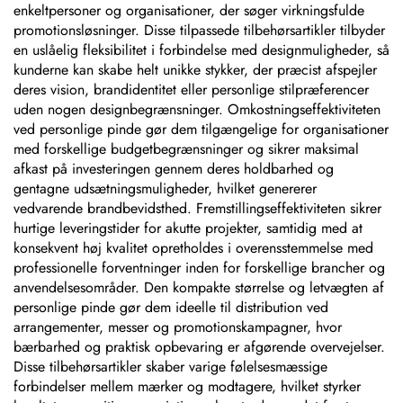
enkeltpersoner og organisationer, der søger virkningsfulde
promotionsløsninger. Disse tilpassede tilbehørsartikler tilbyder
en uslåelig fleksibilitet i forbindelse med designmuligheder, så
kunderne kan skabe helt unikke stykker, der præcist afspejler
deres vision, brandidentitet eller personlige stilpræferencer
uden nogen designbegrænsninger. Omkostningseffektiviteten
ved personlige pinde gør dem tilgængelige for organisationer
med forskellige budgetbegrænsninger og sikrer maksimal
afkast på investeringen gennem deres holdbarhed og
gentagne udsætningsmuligheder, hvilket genererer
vedvarende brandbevidsthed. Fremstillingseffektiviteten sikrer
hurtige leveringstider for akutte projekter, samtidig med at
konsekvent høj kvalitet opretholdes i overensstemmelse med
professionelle forventninger inden for forskellige brancher og
anvendelsesområder. Den kompakte størrelse og letvægten af
personlige pinde gør dem ideelle til distribution ved
arrangementer, messer og promotionskampagner, hvor
bærbarhed og praktisk opbevaring er afgørende overvejelser.
Disse tilbehørsartikler skaber varige følelsesmæssige
forbindelser mellem mærker og modtagere, hvilket styrker