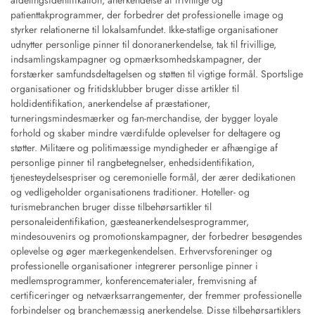
afdelingsidentifikation, anerkendelse af frivillige og
patienttakprogrammer, der forbedrer det professionelle image og
styrker relationerne til lokalsamfundet. Ikke-statlige organisationer
udnytter personlige pinner til donoranerkendelse, tak til frivillige,
indsamlingskampagner og opmærksomhedskampagner, der
forstærker samfundsdeltagelsen og støtten til vigtige formål. Sportslige
organisationer og fritidsklubber bruger disse artikler til
holdidentifikation, anerkendelse af præstationer,
turneringsmindesmærker og fan-merchandise, der bygger loyale
forhold og skaber mindre værdifulde oplevelser for deltagere og
støtter. Militære og politimæssige myndigheder er afhængige af
personlige pinner til rangbetegnelser, enhedsidentifikation,
tjenesteydelsespriser og ceremonielle formål, der ærer dedikationen
og vedligeholder organisationens traditioner. Hoteller- og
turismebranchen bruger disse tilbehørsartikler til
personaleidentifikation, gæsteanerkendelsesprogrammer,
mindesouvenirs og promotionskampagner, der forbedrer besøgendes
oplevelse og øger mærkegenkendelsen. Erhvervsforeninger og
professionelle organisationer integrerer personlige pinner i
medlemsprogrammer, konferencematerialer, fremvisning af
certificeringer og netværksarrangementer, der fremmer professionelle
forbindelser og branchemæssig anerkendelse. Disse tilbehørsartiklers