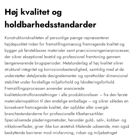
Høj kvalitet og
holdbarhedsstandarder
Konstruktionskvaliteten af personlige pænge repræsenterer
højdepunktet inden for fremstillingsmæssig fremragende kvalitet og
bygger på førsteklasses materialer samt præcisionsingeniørprocesser,
der sikrer ekseptionel levetid og professionel fremtoning gennem
længerevarende brugsperioder. Metalunderlag af høj kvalitet sikrer
strukturel integritet og korrosionsbestandighed, samtidig med at de
understøtter detaljerede designelementer og opretholder dimensional
stabilitet under forskellige miljøforhold og håndteringsforhold.
Fremstillingsprocessen anvender avancerede
kvalitetskontrolforanstaltninger i alle produktionsfaser – fra den første
materialeinspektion til den endelige emballage – og sikrer således en
konsekvent fremragende kvalitet, der opfylder eller overgår
branchestandarderne for professionelle tilbehørsartikler.
Specialiserede pladeringsmetoder, herunder guld-, sølv-, kobber- og
nikkeloverflader, giver ikke kun æstetisk tiltalende udseende, men også
beskyttende barrierer mod misfarvning, ridser og miljøbetinget