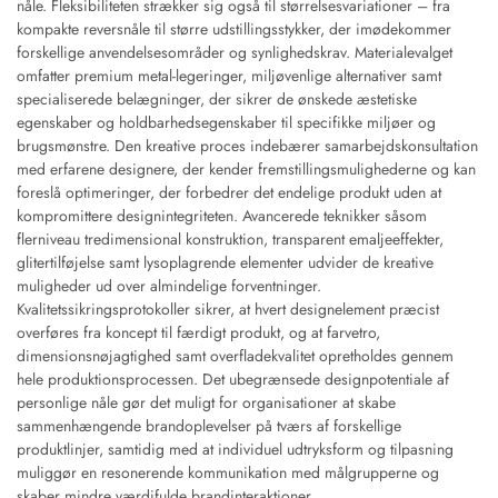
nåle. Fleksibiliteten strækker sig også til størrelsesvariationer – fra
kompakte reversnåle til større udstillingsstykker, der imødekommer
forskellige anvendelsesområder og synlighedskrav. Materialevalget
omfatter premium metal-legeringer, miljøvenlige alternativer samt
specialiserede belægninger, der sikrer de ønskede æstetiske
egenskaber og holdbarhedsegenskaber til specifikke miljøer og
brugsmønstre. Den kreative proces indebærer samarbejdskonsultation
med erfarene designere, der kender fremstillingsmulighederne og kan
foreslå optimeringer, der forbedrer det endelige produkt uden at
kompromittere designintegriteten. Avancerede teknikker såsom
flerniveau tredimensional konstruktion, transparent emaljeeffekter,
glitertilføjelse samt lysoplagrende elementer udvider de kreative
muligheder ud over almindelige forventninger.
Kvalitetssikringsprotokoller sikrer, at hvert designelement præcist
overføres fra koncept til færdigt produkt, og at farvetro,
dimensionsnøjagtighed samt overfladekvalitet opretholdes gennem
hele produktionsprocessen. Det ubegrænsede designpotentiale af
personlige nåle gør det muligt for organisationer at skabe
sammenhængende brandoplevelser på tværs af forskellige
produktlinjer, samtidig med at individuel udtryksform og tilpasning
muliggør en resonerende kommunikation med målgrupperne og
skaber mindre værdifulde brandinteraktioner.