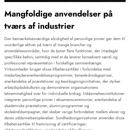
Mangfoldige anvendelser på
tværs af industrier
Den bemærkelsesværdige alsidighed af personlige pinner gør dem til
uvurderlige aktiver på tværs af mange brancher og
anvendelsesområder, hvor de tjener flere funktioner, der imødegår
specifikke behov, samtidig med at de leverer konsekvent værdi og
professionel repræsentation i forskellige sammenhænge.
Virksomheder bruger disse tilbehørsartikler i forbindelse med
medarbejderanerkendelsesprogrammer, tjeneste-årsdagspriser,
anerkendelse af præstationer og teambygningsinitiativer, der styrker
arbejdspladskulturen og demonstrerer organisationens
taknemmelighed over for individuelle bidrag. Uddannelsesinstitutioner
integrerer personlige pinner i eksamensceremonier, anerkendelse af
akademiske præstationer, alumni-programmer og
skoleåndskampagner, der skaber varige forbindelser mellem elever og
deres uddannelsesoplevelser. Sundhedsorganisationer anvender disse
tilbehørsartikler til fremvisning af certificeringer,