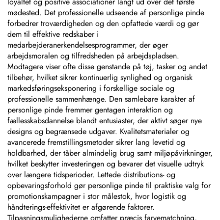
loyaltet og positive associationer langt ud over det første
mødested. Det professionelle udseende af personlige pinde
forbedrer troværdigheden og den opfattede værdi og gør
dem til effektive redskaber i
medarbejderanerkendelsesprogrammer, der øger
arbejdsmoralen og tilfredsheden på arbejdspladsen.
Modtagere viser ofte disse genstande på tøj, tasker og andet
tilbehør, hvilket sikrer kontinuerlig synlighed og organisk
markedsføringseksponering i forskellige sociale og
professionelle sammenhænge. Den samlebare karakter af
personlige pinde fremmer gentagen interaktion og
fællesskabsdannelse blandt entusiaster, der aktivt søger nye
designs og begrænsede udgaver. Kvalitetsmaterialer og
avancerede fremstillingsmetoder sikrer lang levetid og
holdbarhed, der tåber almindelig brug samt miljøpåvirkninger,
hvilket beskytter investeringen og bevarer det visuelle udtryk
over længere tidsperioder. Lettede distributions- og
opbevaringsforhold gør personlige pinde til praktiske valg for
promotionskampagner i stor målestok, hvor logistik og
håndterings-effektivitet er afgørende faktorer.
Tilpasningsmulighederne omfatter præcis farvematchning,