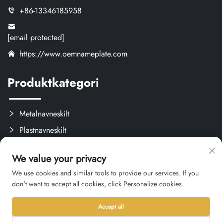
+86-13346185958
[email protected]
https://www.oemnameplate.com
Produktkategori
Metalnavneskilt
Plastnavneskilt
Etiketter og Aftagelige Mærker
We value your privacy
Brugerdefinerede Kreativprodukter
We use cookies and similar tools to provide our services. If you
don't want to accept all cookies, click Personalize cookies.
Accept all
Ophavsret © 2026 Hangzhou Qianxi Crafts CO., Ltd. Alle rettigheder
forbeholdes. -
Privatlivspolitik