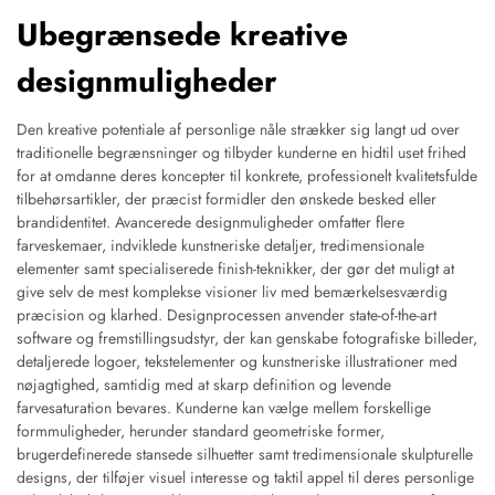
Ubegrænsede kreative
designmuligheder
Den kreative potentiale af personlige nåle strækker sig langt ud over
traditionelle begrænsninger og tilbyder kunderne en hidtil uset frihed
for at omdanne deres koncepter til konkrete, professionelt kvalitetsfulde
tilbehørsartikler, der præcist formidler den ønskede besked eller
brandidentitet. Avancerede designmuligheder omfatter flere
farveskemaer, indviklede kunstneriske detaljer, tredimensionale
elementer samt specialiserede finish-teknikker, der gør det muligt at
give selv de mest komplekse visioner liv med bemærkelsesværdig
præcision og klarhed. Designprocessen anvender state-of-the-art
software og fremstillingsudstyr, der kan genskabe fotografiske billeder,
detaljerede logoer, tekstelementer og kunstneriske illustrationer med
nøjagtighed, samtidig med at skarp definition og levende
farvesaturation bevares. Kunderne kan vælge mellem forskellige
formmuligheder, herunder standard geometriske former,
brugerdefinerede stansede silhuetter samt tredimensionale skulpturelle
designs, der tilføjer visuel interesse og taktil appel til deres personlige