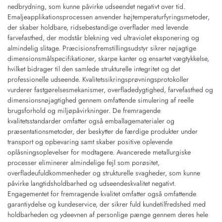
nedbrydning, som kunne påvirke udseendet negativt over tid.
Emaljeapplikationsprocessen anvender højtemperaturfyringsmetoder,
der skaber holdbare, ridsebestandige overflader med levende
farvefasthed, der modstår blekning ved ultraviolet eksponering og
almindelig slitage. Præcisionsfremstillingsudstyr sikrer nøjagtige
dimensionsmålspecifikationer, skarpe kanter og ensartet vægtykkelse,
hvilket bidrager til den samlede strukturelle integritet og det
professionelle udseende. Kvalitetssikringsprøvningsprotokoller
vurderer fastgørelsesmekanismer, overfladedygtighed, farvefasthed og
dimensionsnøjagtighed gennem omfattende simulering af reelle
brugsforhold og miljøpåvirkninger. De fremragende
kvalitetsstandarder omfatter også emballagematerialer og
præsentationsmetoder, der beskytter de færdige produkter under
transport og opbevaring samt skaber positive oplevende
oplåsningsoplevelser for modtagere. Avancerede metallurgiske
processer eliminerer almindelige fejl som porøsitet,
overfladeufuldkommenheder og strukturelle svagheder, som kunne
påvirke langtidsholdbarhed og udseendeskvalitet negativt.
Engagementet for fremragende kvalitet omfatter også omfattende
garantiydelse og kundeservice, der sikrer fuld kundetilfredshed med
holdbarheden og ydeevnen af personlige pænge gennem deres hele