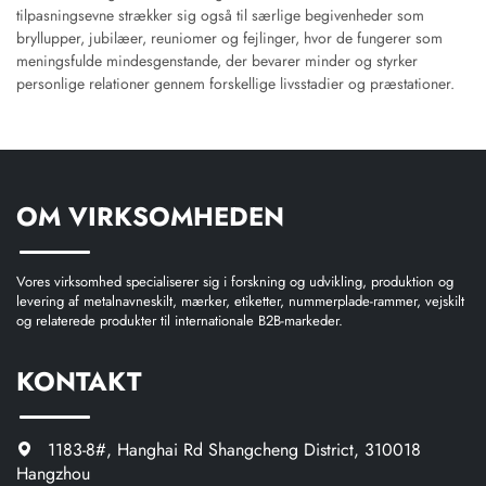
tilpasningsevne strækker sig også til særlige begivenheder som
bryllupper, jubilæer, reuniomer og fejlinger, hvor de fungerer som
meningsfulde mindesgenstande, der bevarer minder og styrker
personlige relationer gennem forskellige livsstadier og præstationer.
OM VIRKSOMHEDEN
Vores virksomhed specialiserer sig i forskning og udvikling, produktion og
levering af metalnavneskilt, mærker, etiketter, nummerplade-rammer, vejskilt
og relaterede produkter til internationale B2B-markeder.
KONTAKT
1183-8#, Hanghai Rd Shangcheng District, 310018
Hangzhou