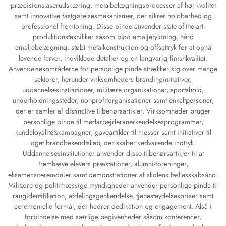
præcisionslaserudskæring, metalbelægningsprocesser af høj kvalitet
samt innovative fastgørelsesmekanismer, der sikrer holdbarhed og
professionel fremtoning. Disse pinde anvender state-of-the-art-
produktionsteknikker såsom blød emaljefyldning, hård
emaljebelægning, støbt metalkonstruktion og offsettryk for at opnå
levende farver, indviklede detaljer og en langvarig finishkvalitet.
Anvendelsesområderne for personlige pinde strækker sig over mange
sektorer, herunder virksomheders brandinginitiativer,
uddannelsesinstitutioner, militære organisationer, sportshold,
underholdningssteder, nonprofitorganisationer samt enkeltpersoner,
der er samler af distinctive tilbehørsartikler. Virksomheder bruger
personlige pinde til medarbejderanerkendelsesprogrammer,
kundeloyalitetskampagner, gaveartikler til messer samt initiativer til
øget brandbekendtskab, der skaber vedvarende indtryk.
Uddannelsesinstitutioner anvender disse tilbehørsartikler til at
fremhæve elevers præstationer, alumni-foreninger,
eksamensceremonier samt demonstrationer af skolens fællesskabsånd.
Militære og politimæssige myndigheder anvender personlige pinde til
rangidentifikation, afdelingsgenkendelse, tjenesteydelsespriser samt
ceremonielle formål, der hedrer dedikation og engagement. Alså i
forbindelse med særlige begivenheder såsom konferencer,