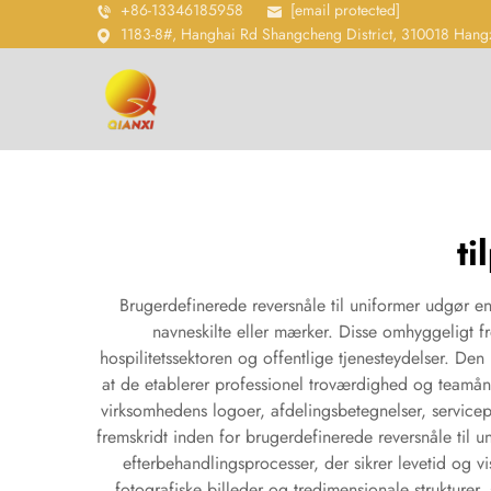
+86-13346185958
[email protected]
1183-8#, Hanghai Rd Shangcheng District, 310018 Hang
ti
Brugerdefinerede reversnåle til uniformer udgør en
navneskilte eller mærker. Disse omhyggeligt frem
hospilitetssektoren og offentlige tjenesteydelser. De
at de etablerer professionel troværdighed og teamån
virksomhedens logoer, afdelingsbetegnelser, servicepr
fremskridt inden for brugerdefinerede reversnåle til 
efterbehandlingsprocesser, der sikrer levetid og vi
fotografiske billeder og tredimensionale strukturer, 