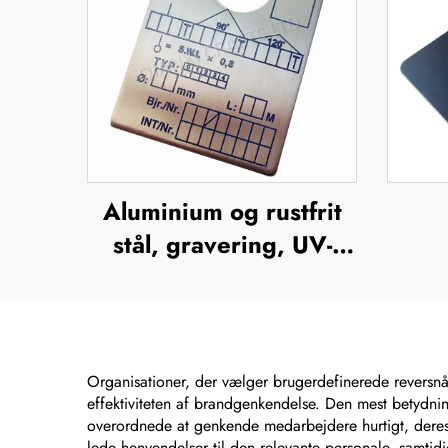
Aluminium og rustfrit
stål, gravering, UV-
tryk, silkefiltrering,
offsettryk,
a
metalnavneplader,
mærkeskilte, forhøjet
nav
Organisationer, der vælger brugerdefinerede reversnål
effektiviteten af brandgenkendelse. Den mest betydning
metalplade
s
overordnede at genkende medarbejdere hurtigt, deres r
lede henvendelser til den relevante personale, samtidi