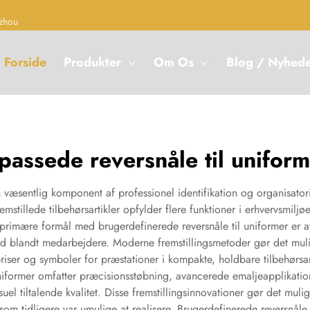
zhou
Forside
Produkter
Om Os
Blog / Nyhed
lpassede reversnåle til unifor
 væsentlig komponent af professionel identifikation og organisatori
stillede tilbehørsartikler opfylder flere funktioner i erhvervsmiljøe
n primære formål med brugerdefinerede reversnåle til uniformer er 
d blandt medarbejdere. Moderne fremstillingsmetoder gør det mulig
iser og symboler for præstationer i kompakte, holdbare tilbehørsart
uniformer omfatter præcisionsstøbning, avancerede emaljeapplikati
suel tiltalende kvalitet. Disse fremstillingsinnovationer gør det muli
som tidligere var umulige at realisere. Brugerdefinerede reversnåle ti