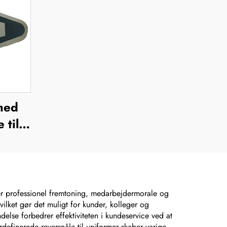
med
 til
stfrit
ker,
e,
rker professionel fremtoning, medarbejdermorale og
vilket gør det muligt for kunder, kolleger og
else forbedrer effektiviteten i kundeservice ved at
kilte,
rdefinerede reversnåle til uniformer skaber varige