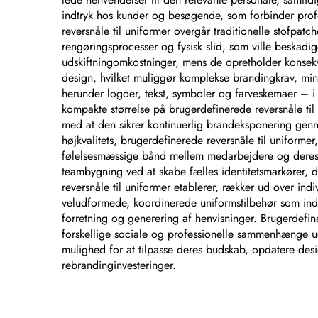
indtryk hos kunder og besøgende, som forbinder prof
reversnåle til uniformer overgår traditionelle stofpat
rengøringsprocesser og fysisk slid, som ville beskadig
udskiftningomkostninger, mens de opretholder konsekven
design, hvilket muliggør komplekse brandingkrav, mi
herunder logoer, tekst, symboler og farveskemaer – i én
kompakte størrelse på brugerdefinerede reversnåle til
med at den sikrer kontinuerlig brandeksponering genn
højkvalitets, brugerdefinerede reversnåle til uniforme
følelsesmæssige bånd mellem medarbejdere og deres arb
teambygning ved at skabe fælles identitetsmarkører,
reversnåle til uniformer etablerer, rækker ud over in
veludformede, koordinerede uniformstilbehør som indi
forretning og generering af henvisninger. Brugerdefi
forskellige sociale og professionelle sammenhænge ud
mulighed for at tilpasse deres budskab, opdatere des
rebrandinginvesteringer.