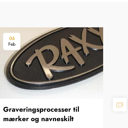
06
0
Feb
Fe
Graveringsprocesser til
Æt
mærker og navneskilt