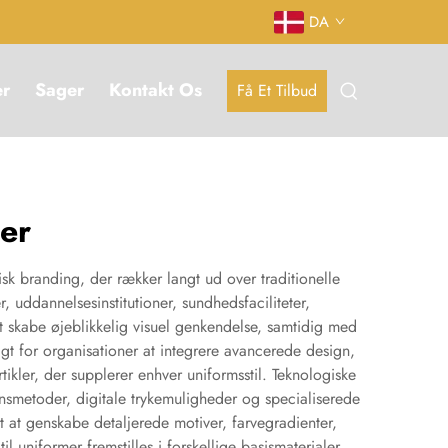
DA
er
Sager
Kontakt Os
Få Et Tilbud
mer
sk branding, der rækker langt ud over traditionelle
r, uddannelsesinstitutioner, sundhedsfaciliteter,
at skabe øjeblikkelig visuel genkendelse, samtidig med
t for organisationer at integrere avancerede design,
ikler, der supplerer enhver uniformsstil. Teknologiske
onsmetoder, digitale trykemuligheder og specialiserede
gt at genskabe detaljerede motiver, farvegradienter,
l uniformer fremstilles i forskellige basismaterialer,