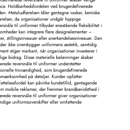
ence. Holdbarhedsfordelen ved brugerdefinerede
tiden. Metaludførelsen tåler gentagne vasker, kemiske
parelser, da organisationer undgår hyppige
åle til uniformer tilbyder enestående fleksibilitet i
somheder kan integrere flere designelementer –
er, stillingsniveauer eller anerkendelsesniveauer. Den
 der ikke overskygger uniformens æstetik, samtidig
t stiger markant, når organisationer investerer i
rlige bidrag. Disse materielle belønninger skaber
rede reversnåle til uniformer understøtter
sionelle troværdighed, som brugerdefinerede
 opmærksomhed på detaljer. Kunder opfatter
ttelsesfordel kan påvirke kundetillid, gentagende
som mobile reklamer, der fremmer brandbevidsthed i
ede reversnåle til uniformer giver organisationer
dige uniformsoverskifter eller omfattende