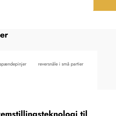
mer
 spændepinjer
reversnåle i små partier
emstillingsteknologi til