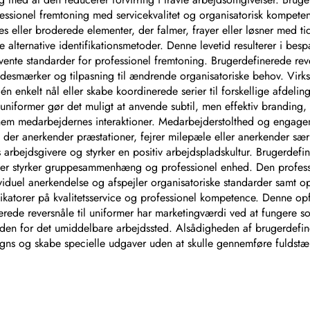
essionel fremtoning med servicekvalitet og organisatorisk kompet
etiket
ches eller broderede elementer, der falmer, frayer eller løsner med 
e alternative identifikationsmetoder. Denne levetid resulterer i bes
te standarder for professionel fremtoning. Brugerdefinerede reversn
ndesmærker og tilpasning til ændrende organisatoriske behov. Virk
 enkelt nål eller skabe koordinerede serier til forskellige afdeling
 uniformer gør det muligt at anvende subtil, men effektiv branding,
em medarbejdernes interaktioner. Medarbejderstolthed og engagemen
r, der anerkender præstationer, fejrer milepæle eller anerkender sæ
ejdsgivere og styrker en positiv arbejdspladskultur. Brugerdefine
 der styrker gruppesammenhæng og professionel enhed. Den profes
dividuel anerkendelse og afspejler organisatoriske standarder samt
katorer på kvalitetsservice og professionel kompetence. Denne opfa
nerede reversnåle til uniformer har marketingværdi ved at fungere 
en for det umiddelbare arbejdssted. Alsådigheden af brugerdefiner
igns og skabe specielle udgaver uden at skulle gennemføre fuldstæn