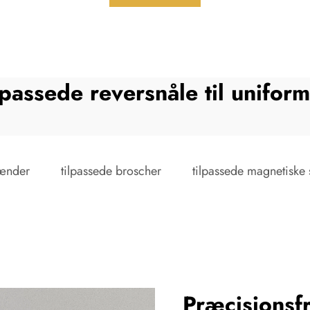
lpassede reversnåle til unifor
pænder
tilpassede broscher
tilpassede magnetiske
Præcisionsfr