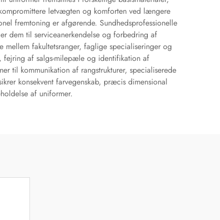
at kompromittere letvægten og komforten ved længere
onel fremtoning er afgørende. Sundhedsprofessionelle
nder dem til serviceanerkendelse og forbedring af
e mellem fakultetsranger, faglige specialiseringer og
fejring af salgs-milepæle og identifikation af
er til kommunikation af rangstrukturer, specialiserede
r sikrer konsekvent farvegenskab, præcis dimensional
holdelse af uniformer.