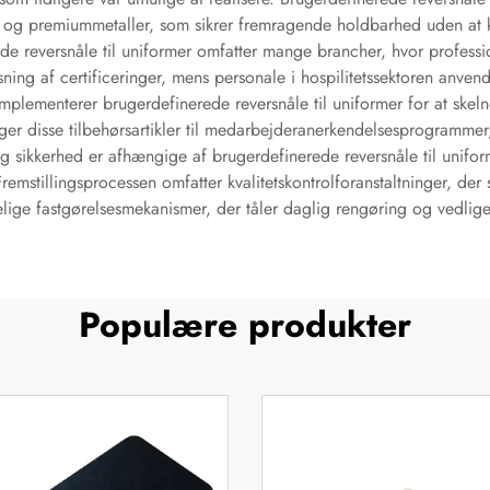
stål og premiummetaller, som sikrer fremragende holdbarhed uden 
e reversnåle til uniformer omfatter mange brancher, hvor professi
sning af certificeringer, mens personale i hospilitetssektoren anve
mplementerer brugerdefinerede reversnåle til uniformer for at skeln
er disse tilbehørsartikler til medarbejderanerkendelsesprogrammer, 
 sikkerhed er afhængige af brugerdefinerede reversnåle til uniform
Fremstillingsprocessen omfatter kvalitetskontrolforanstaltninger, de
lige fastgørelsesmekanismer, der tåler daglig rengøring og vedlige
Populære produkter