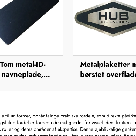
Tom metal-ID-
Metalplaketter 
navneplade,
børstet overflade
navneetiket i
udendørs brug i ru
luminium, skilt,
stål, ætsede
mærke, badge,
navneskilte, mær
neplade i rustfrit
lasergravered
e til uniformer, opnår talrige praktiske fordele, som direkte påvi
sfulde fordel er forbedrede muligheder for visuel identifikation, h
tål, mærkeskilt
anodiserede
oller og deres områder af ekspertise. Denne øjeblikkelige genkend
aluminiums-navnes
g med at den reducerer forvirring i travle arbejdsomgivelser. Bruge