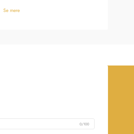
Se m
Se mere
0/100