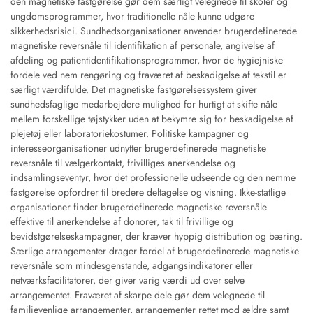
den magnetiske fastgørelse gør dem særligt velegnede til skoler og
ungdomsprogrammer, hvor traditionelle nåle kunne udgøre
sikkerhedsrisici. Sundhedsorganisationer anvender brugerdefinerede
magnetiske reversnåle til identifikation af personale, angivelse af
afdeling og patientidentifikationsprogrammer, hvor de hygiejniske
fordele ved nem rengøring og fraværet af beskadigelse af tekstil er
særligt værdifulde. Det magnetiske fastgørelsessystem giver
sundhedsfaglige medarbejdere mulighed for hurtigt at skifte nåle
mellem forskellige tøjstykker uden at bekymre sig for beskadigelse af
plejetøj eller laboratoriekostumer. Politiske kampagner og
interesseorganisationer udnytter brugerdefinerede magnetiske
reversnåle til vælgerkontakt, frivilliges anerkendelse og
indsamlingseventyr, hvor det professionelle udseende og den nemme
fastgørelse opfordrer til bredere deltagelse og visning. Ikke-statlige
organisationer finder brugerdefinerede magnetiske reversnåle
effektive til anerkendelse af donorer, tak til frivillige og
bevidstgørelseskampagner, der kræver hyppig distribution og bæring.
Særlige arrangementer drager fordel af brugerdefinerede magnetiske
reversnåle som mindesgenstande, adgangsindikatorer eller
netværksfacilitatorer, der giver varig værdi ud over selve
arrangementet. Fraværet af skarpe dele gør dem velegnede til
familievenlige arrangementer, arrangementer rettet mod ældre samt