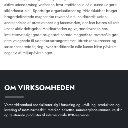
aktive udendørsbegivenheder, hvor traditionelle nåle kunne udgøre
sikkerhedsrisici. Sportslige organisationer og fritidsklubber bruger
brugerdefinerede magnetiske reversnåle til holdidentifikation,
anerkendelse af præstationer og fanemærker, der kan bæres sikkert
under aktiv deltagelse. Holdbarheden og vejrmodstanden hos
kvalitetsmæssigt gode brugerdefinerede magnetiske reversnåle gør
dem velegnede til udendørsarrangementer, idrætskonkurrencer og
sæsonbaserede fejring, hvor traditionelle nåle kunne blive påvirket
negativt af miljøpåvirkninger.
OM VIRKSOMHEDEN
Vores virksomhed specialiserer sig i forskning og udvikling, produktion og
levering af metalnavneskilt, mærker, etiketter, nummerplade-rammer, vejskilt
og relaterede produkter til internationale B2B-markeder.