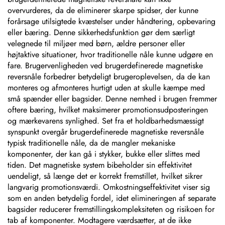
overvurderes, da de eliminerer skarpe spidser, der kunne
forårsage utilsigtede kvæstelser under håndtering, opbevaring
eller bæring. Denne sikkerhedsfunktion gør dem særligt
velegnede til miljøer med børn, ældre personer eller
højtaktive situationer, hvor traditionelle nåle kunne udgøre en
fare. Brugervenligheden ved brugerdefinerede magnetiske
reversnåle forbedrer betydeligt brugeroplevelsen, da de kan
monteres og afmonteres hurtigt uden at skulle kæmpe med
små spænder eller bagsider. Denne nemhed i brugen fremmer
oftere bæring, hvilket maksimerer promotionsudposteringen
og mærkevarens synlighed. Set fra et holdbarhedsmæssigt
synspunkt overgår brugerdefinerede magnetiske reversnåle
typisk traditionelle nåle, da de mangler mekaniske
komponenter, der kan gå i stykker, bukke eller slittes med
tiden. Det magnetiske system bibeholder sin effektivitet
uendeligt, så længe det er korrekt fremstillet, hvilket sikrer
langvarig promotionsværdi. Omkostningseffektivitet viser sig
som en anden betydelig fordel, idet elimineringen af separate
bagsider reducerer fremstillingskompleksiteten og risikoen for
tab af komponenter. Modtagere værdsætter, at de ikke