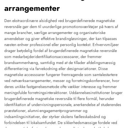
arrangementer
Den ekstraordinære alsidighed ved brugerdefinerede magnetiske
reversnåle gør dem til uvurderlige promotionsværktøjer på tværs af
mange brancher, særlige arrangementer og organisatoriske
anvendelser og giver effektive brandingløsninger, der kan tilpasses
næsten enhver professionel eller personlig kontekst. Erhvervsmiljøer
drager betydelig fordel af brugerdefinerede magnetiske reversnåle
som medarbejderidentifikationsaccessoarer, der fremmer
brandsammenhæng, samtidig med at de tillader afdelingsmæssig
differentiering via farvekodning eller designvariationer. Disse
magnetiske accessoarer fungerer fremragende som samtalestartere
ved netværksarrangementer, messer og forretningskonferencer, hvor
deres unikke fastgørelsesmetode ofte vækker interesse og fremmer
meningsfulde forretningsinteraktioner. Uddannelsesinstitutioner bruger
brugerdefinerede magnetiske reversnåle til flere formål, herunder
identifikation af undervisningspersonale, anerkendelse af studerendes
præstationer, alumni-engagementprogrammer og
indsamlingsinitiativer, der styrker skolens fællesskabsånd og
forbindelsen til lokalsamfundet. De sikkerhedsmæssige fordele ved