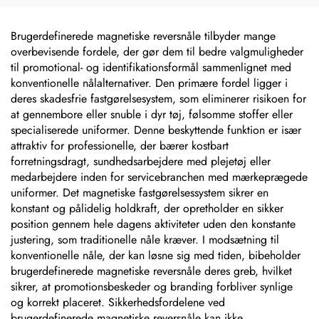
logo-navneskilte
mærker, lasergraverede,
anodiserede sølvfarvede
aluminiums-
Brugerdefinerede magnetiske reversnåle tilbyder mange
maskinnavneskilte
overbevisende fordele, der gør dem til bedre valgmuligheder
til promotional- og identifikationsformål sammenlignet med
konventionelle nålalternativer. Den primære fordel ligger i
deres skadesfrie fastgørelsesystem, som eliminerer risikoen for
at gennembore eller snuble i dyr tøj, følsomme stoffer eller
specialiserede uniformer. Denne beskyttende funktion er især
attraktiv for professionelle, der bærer kostbart
forretningsdragt, sundhedsarbejdere med plejetøj eller
medarbejdere inden for servicebranchen med mærkeprægede
uniformer. Det magnetiske fastgørelsessystem sikrer en
konstant og pålidelig holdkraft, der opretholder en sikker
position gennem hele dagens aktiviteter uden den konstante
justering, som traditionelle nåle kræver. I modsætning til
konventionelle nåle, der kan løsne sig med tiden, bibeholder
brugerdefinerede magnetiske reversnåle deres greb, hvilket
sikrer, at promotionsbeskeder og branding forbliver synlige
og korrekt placeret. Sikkerhedsfordelene ved
brugerdefinerede magnetiske reversnåle kan ikke