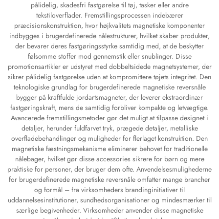
pålidelig, skadesfri fastgørelse til tøj, tasker eller andre
tekstiloverflader. Fremstillingsprocessen indebærer
præcisionskonstruktion, hvor højkvalitets magnetiske komponenter
indbygges i brugerdefinerede nålestrukturer, hvilket skaber produkter,
der bevarer deres fastgøringsstyrke samtidig med, at de beskytter
følsomme stoffer mod gennemstik eller snublinger. Disse
promotionsartikler er udstyret med dobbeltsidede magnetsystemer, der
sikrer pålidelig fastgørelse uden at kompromittere tøjets integritet. Den
teknologiske grundlag for brugerdefinerede magnetiske reversnåle
bygger på kraftfulde jordartsmagneter, der leverer ekstraordinær
fastgøringskraft, mens de samtidig forbliver kompakte og letvægtige.
Avancerede fremstillingsmetoder gør det muligt at tilpasse designet i
detaljer, herunder fuldfarvet tryk, prægede detaljer, metalliske
overfladebehandlinger og muligheder for flerlaget konstruktion. Den
magnetiske fæstningsmekanisme eliminerer behovet for traditionelle
nålebager, hvilket gør disse accessories sikrere for børn og mere
praktiske for personer, der bruger dem ofte. Anvendelsesmulighederne
for brugerdefinerede magnetiske reversnåle omfatter mange brancher
og formål – fra virksomheders brandinginitiativer til
uddannelsesinstitutioner, sundhedsorganisationer og mindesmærker til
særlige begivenheder. Virksomheder anvender disse magnetiske