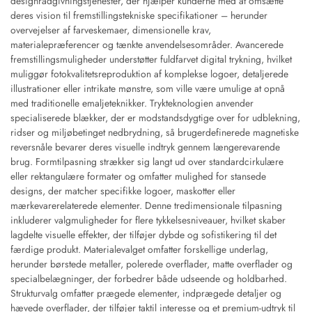
designrådgivningstjenester, der hjælper kunderne med at omsætte
deres vision til fremstillingstekniske specifikationer – herunder
overvejelser af farveskemaer, dimensionelle krav,
materialepræferencer og tænkte anvendelsesområder. Avancerede
fremstillingsmuligheder understøtter fuldfarvet digital trykning, hvilket
muliggør fotokvalitetsreproduktion af komplekse logoer, detaljerede
illustrationer eller intrikate mønstre, som ville være umulige at opnå
med traditionelle emaljeteknikker. Trykteknologien anvender
specialiserede blækker, der er modstandsdygtige over for udblekning,
ridser og miljøbetinget nedbrydning, så brugerdefinerede magnetiske
reversnåle bevarer deres visuelle indtryk gennem længerevarende
brug. Formtilpasning strækker sig langt ud over standardcirkulære
eller rektangulære formater og omfatter mulighed for stansede
designs, der matcher specifikke logoer, maskotter eller
mærkevarerelaterede elementer. Denne tredimensionale tilpasning
inkluderer valgmuligheder for flere tykkelsesniveauer, hvilket skaber
lagdelte visuelle effekter, der tilføjer dybde og sofistikering til det
færdige produkt. Materialevalget omfatter forskellige underlag,
herunder børstede metaller, polerede overflader, matte overflader og
specialbelægninger, der forbedrer både udseende og holdbarhed.
Strukturvalg omfatter prægede elementer, indprægede detaljer og
hævede overflader, der tilføjer taktil interesse og et premium-udtryk til