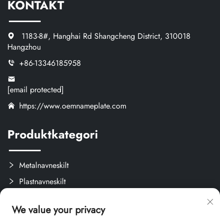
KONTAKT
1183-8#, Hanghai Rd Shangcheng District, 310018
Hangzhou
+86-13346185958
[email protected]
https://www.oemnameplate.com
Produktkategori
Metalnavneskilt
Plastnavneskilt
Etiketter og Aftagelige Mærker
We value your privacy
Brugerdefinerede Kreativprodukter