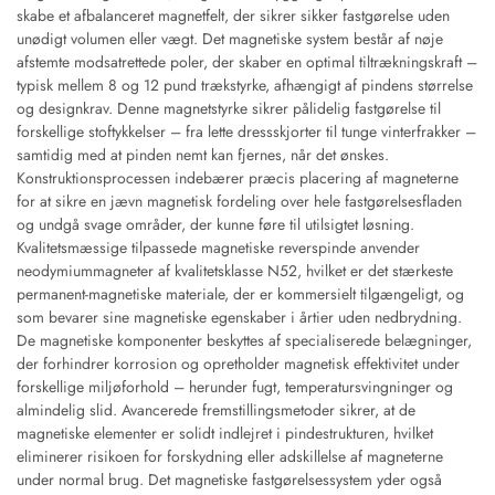
skabe et afbalanceret magnetfelt, der sikrer sikker fastgørelse uden
unødigt volumen eller vægt. Det magnetiske system består af nøje
afstemte modsatrettede poler, der skaber en optimal tiltrækningskraft –
typisk mellem 8 og 12 pund trækstyrke, afhængigt af pindens størrelse
og designkrav. Denne magnetstyrke sikrer pålidelig fastgørelse til
forskellige stoftykkelser – fra lette dressskjorter til tunge vinterfrakker –
samtidig med at pinden nemt kan fjernes, når det ønskes.
Konstruktionsprocessen indebærer præcis placering af magneterne
for at sikre en jævn magnetisk fordeling over hele fastgørelsesfladen
og undgå svage områder, der kunne føre til utilsigtet løsning.
Kvalitetsmæssige tilpassede magnetiske reverspinde anvender
neodymiummagneter af kvalitetsklasse N52, hvilket er det stærkeste
permanent-magnetiske materiale, der er kommersielt tilgængeligt, og
som bevarer sine magnetiske egenskaber i årtier uden nedbrydning.
De magnetiske komponenter beskyttes af specialiserede belægninger,
der forhindrer korrosion og opretholder magnetisk effektivitet under
forskellige miljøforhold – herunder fugt, temperatursvingninger og
almindelig slid. Avancerede fremstillingsmetoder sikrer, at de
magnetiske elementer er solidt indlejret i pindestrukturen, hvilket
eliminerer risikoen for forskydning eller adskillelse af magneterne
under normal brug. Det magnetiske fastgørelsessystem yder også