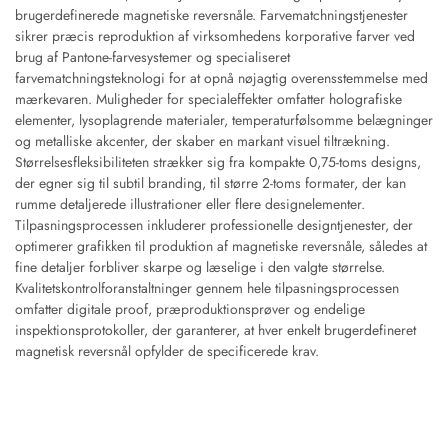
brugerdefinerede magnetiske reversnåle. Farvematchningstjenester
sikrer præcis reproduktion af virksomhedens korporative farver ved
brug af Pantone-farvesystemer og specialiseret
farvematchningsteknologi for at opnå nøjagtig overensstemmelse med
mærkevaren. Muligheder for specialeffekter omfatter holografiske
elementer, lysoplagrende materialer, temperaturfølsomme belægninger
og metalliske akcenter, der skaber en markant visuel tiltrækning.
Størrelsesfleksibiliteten strækker sig fra kompakte 0,75-toms designs,
der egner sig til subtil branding, til større 2-toms formater, der kan
rumme detaljerede illustrationer eller flere designelementer.
Tilpasningsprocessen inkluderer professionelle designtjenester, der
optimerer grafikken til produktion af magnetiske reversnåle, således at
fine detaljer forbliver skarpe og læselige i den valgte størrelse.
Kvalitetskontrolforanstaltninger gennem hele tilpasningsprocessen
omfatter digitale proof, præproduktionsprøver og endelige
inspektionsprotokoller, der garanterer, at hver enkelt brugerdefineret
magnetisk reversnål opfylder de specificerede krav.