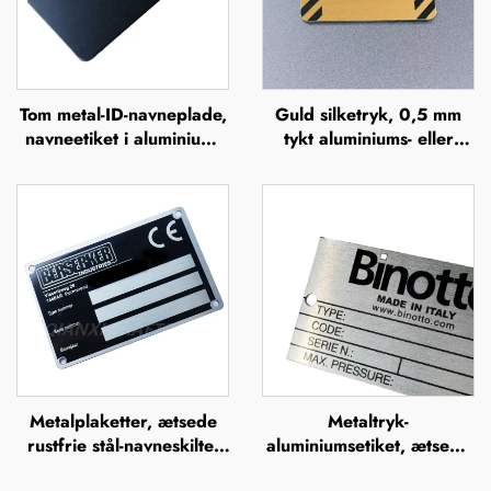
Tom metal-ID-navneplade,
Guld silketryk, 0,5 mm
navneetiket i aluminium,
tykt aluminiums- eller
skilt, mærke, badge,
rustfrit stålskilt med
navneplade i rustfrit stål,
gravering, hævet
mærkeskilt
metalplade
Metalplaketter, ætsede
Metaltryk-
rustfrie stål-navneskilte,
aluminiumsetiket, ætsede
rustfrit stål-graverede
rustfrie stål-navneskilte,