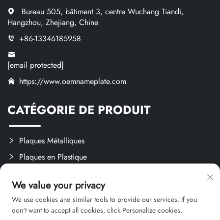
Bureau 505, bâtiment 3, centre Wuchang Tiandi,
Hangzhou, Zhejiang, Chine
+86-13346185958
[email protected]
https://www.oemnameplate.com
CATÉGORIE DE PRODUIT
Plaques Métalliques
Plaques en Plastique
Étiquettes et Autocollants
We value your privacy
Créations Sur Mesure
We use cookies and similar tools to provide our services. If you
don't want to accept all cookies, click Personalize cookies.