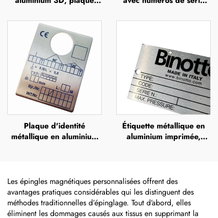
aluminium 3D, plaque
avec numéros de série
d'identité en acier
gravés au laser sur
inoxydable, étiquette
support adhésif en
métallique avec logo en
aluminium
relief
Plaque d'identité
Étiquette métallique en
métallique en aluminium
aluminium imprimée,
ou en acier inoxydable,
plaques nominatives
gravée, imprimée UV,
gravées en acier
sérigraphiée ou par
inoxydable, étiquettes
impression offset, plaque
gravées au laser, plaques
Les épingles magnétiques personnalisées offrent des
métallique en relief
nominatives pour
avantages pratiques considérables qui les distinguent des
machines en aluminium
méthodes traditionnelles d’épinglage. Tout d’abord, elles
anodisé argenté
éliminent les dommages causés aux tissus en supprimant la