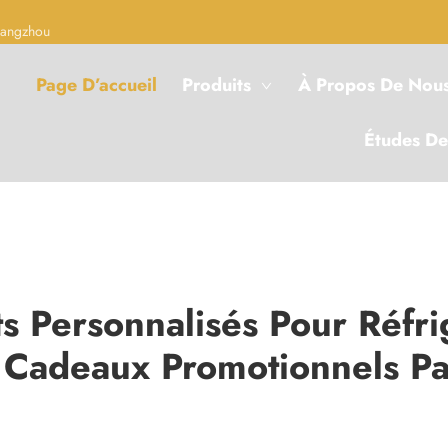
Hangzhou
Page D’accueil
Produits
À Propos De Nou
Études De
s Personnalisés Pour Réfrig
s Cadeaux Promotionnels Par