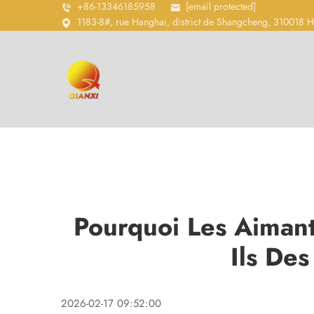
+86-13346185958
[email protected]
1183-8#, rue Hanghai, district de Shangcheng, 310018 
Pourquoi Les Aimant
Ils De
2026-02-17 09:52:00