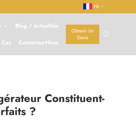
FR
s
Blog / Actualités
Obtenir Un
Devis
 Cas
Contactez-Nous
érateur Constituent-
faits ?