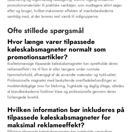
promotionsmaterialer til praktiske værktøjer, som modtagere aktivt søger
efter og bruger, hvilket maksimerer effekten af mærkebeskederne
samtidig med, at der leveres reel værdi til målgrupperne.
Ofte stillede spørgsmål
Hvor længe varer tilpassede
køleskabsmagneter normalt som
promotionsartikler?
Kvalitetsmæssige tilpassede køleskabsmagneter kan opretholde deres
reklameeffekt i tre til fem år eller længere under normale
hjemmeforhold, afhængigt af de anvendte materialer og trykkvalitet.
Professionelle magneter med beskyttende overfladebehandlinger er
modstandsdygtige over for blekning, fugtskade og daglig slitage, således
at brandbeskederne forbliver klare og professionelle gennem deres
forlængede levetid.
Hvilken information bør inkluderes på
tilpassede køleskabsmagneter for
maksimal reklameeffekt?
Effektive tilpassede køleskabsmagneter bør indeholde væsentlige