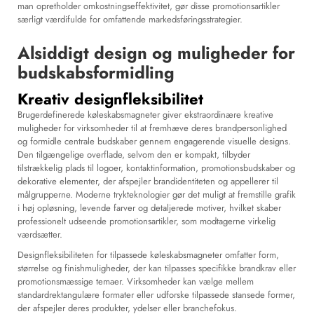
man opretholder omkostningseffektivitet, gør disse promotionsartikler
særligt værdifulde for omfattende markedsføringsstrategier.
Alsiddigt design og muligheder for
budskabsformidling
Kreativ designfleksibilitet
Brugerdefinerede køleskabsmagneter giver ekstraordinære kreative
muligheder for virksomheder til at fremhæve deres brandpersonlighed
og formidle centrale budskaber gennem engagerende visuelle designs.
Den tilgængelige overflade, selvom den er kompakt, tilbyder
tilstrækkelig plads til logoer, kontaktinformation, promotionsbudskaber og
dekorative elementer, der afspejler brandidentiteten og appellerer til
målgrupperne. Moderne trykteknologier gør det muligt at fremstille grafik
i høj opløsning, levende farver og detaljerede motiver, hvilket skaber
professionelt udseende promotionsartikler, som modtagerne virkelig
værdsætter.
Designfleksibiliteten for tilpassede køleskabsmagneter omfatter form,
størrelse og finishmuligheder, der kan tilpasses specifikke brandkrav eller
promotionsmæssige temaer. Virksomheder kan vælge mellem
standardrektangulære formater eller udforske tilpassede stansede former,
der afspejler deres produkter, ydelser eller branchefokus.