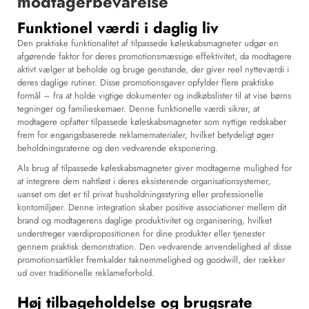
modtagerbevarelse
Funktionel værdi i daglig liv
Den praktiske funktionalitet af tilpassede køleskabsmagneter udgør en
afgørende faktor for deres promotionsmæssige effektivitet, da modtagere
aktivt vælger at beholde og bruge genstande, der giver reel nytteværdi i
deres daglige rutiner. Disse promotionsgaver opfylder flere praktiske
formål – fra at holde vigtige dokumenter og indkøbslister til at vise børns
tegninger og familieskemaer. Denne funktionelle værdi sikrer, at
modtagere opfatter tilpassede køleskabsmagneter som nyttige redskaber
frem for engangsbaserede reklamematerialer, hvilket betydeligt øger
beholdningsraterne og den vedvarende eksponering.
Als brug af tilpassede køleskabsmagneter giver modtagerne mulighed for
at integrere dem nahtløst i deres eksisterende organisationsystemer,
uanset om det er til privat husholdningsstyring eller professionelle
kontomiljøer. Denne integration skaber positive associationer mellem dit
brand og modtagerens daglige produktivitet og organisering, hvilket
understreger værdipropositionen for dine produkter eller tjenester
gennem praktisk demonstration. Den vedvarende anvendelighed af disse
promotionsartikler fremkalder taknemmelighed og goodwill, der rækker
ud over traditionelle reklameforhold.
Høj tilbageholdelse og brugsrate