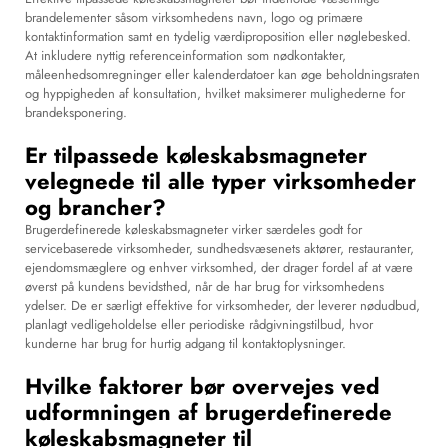
brandelementer såsom virksomhedens navn, logo og primære
kontaktinformation samt en tydelig værdiproposition eller nøglebesked.
At inkludere nyttig referenceinformation som nødkontakter,
måleenhedsomregninger eller kalenderdatoer kan øge beholdningsraten
og hyppigheden af konsultation, hvilket maksimerer mulighederne for
brandeksponering.
Er tilpassede køleskabsmagneter
velegnede til alle typer virksomheder
og brancher?
Brugerdefinerede køleskabsmagneter virker særdeles godt for
servicebaserede virksomheder, sundhedsvæsenets aktører, restauranter,
ejendomsmæglere og enhver virksomhed, der drager fordel af at være
øverst på kundens bevidsthed, når de har brug for virksomhedens
ydelser. De er særligt effektive for virksomheder, der leverer nødudbud,
planlagt vedligeholdelse eller periodiske rådgivningstilbud, hvor
kunderne har brug for hurtig adgang til kontaktoplysninger.
Hvilke faktorer bør overvejes ved
udformningen af brugerdefinerede
køleskabsmagneter til