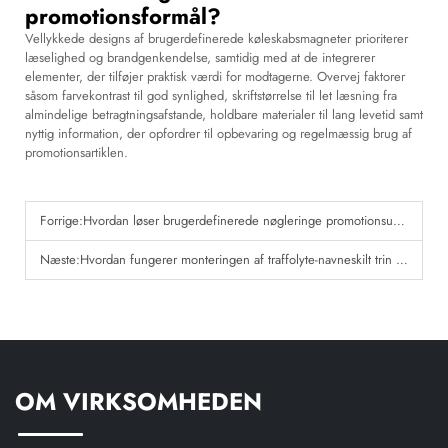
promotionsformål?
Vellykkede designs af brugerdefinerede køleskabsmagneter prioriterer
læselighed og brandgenkendelse, samtidig med at de integrerer
elementer, der tilføjer praktisk værdi for modtagerne. Overvej faktorer
såsom farvekontrast til god synlighed, skriftstørrelse til let læsning fra
almindelige betragtningsafstande, holdbare materialer til lang levetid samt
nyttig information, der opfordrer til opbevaring og regelmæssig brug af
promotionsartiklen.
Forrige:
Hvordan løser brugerdefinerede nøgleringe promotionsudfordringer?
Næste:
Hvordan fungerer monteringen af traffolyte-navneskilt trin for trin?
OM VIRKSOMHEDEN