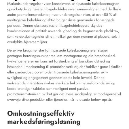
Markedsundersøgelser viser konsekvent, at
tilpassede køleskabsmagnet
opnå betydeligt højere tilbageholdelsesrater sammenlignet med de fleste
andre promotionsprodukter, hvor undersøgelser viser, at over 85 % af
modtagerne beholder og aktivt bruger disse genstande i forlængede
perioder. Denne ekstraordinære tilbageholdelsesrate skyldes
kombinationen af praktisk anvendelighed og de begrænsede pladskrav,
som køleskabsmagneter stiller, hvilket gør dem nemme at placere, selv i
overfyldte hjemmemiljøer.
De aktive brugsmønstre for tilpassede køleskabsmagneter skaber
gentagne berøringspunkter mellem modtagerne og din brandbesked,
hvilket genererer en konstant forstærkning af brandbevidsthed og
beskeder. I modsætning til promotionsartikler, der forbliver gemt i skuffer
eller garderober, opretholder tilpassede køleskabsmagneter aktiv
synlighed og engagement gennem deres hele levetid. Denne
vedvarende interaktion skaber stærkere hukommelsesforbindelser og
bedre brandgenkaldelse sammenlignet med passive
promotionsmaterialer, hvilket gør det mere sandsynligt, at modtagerne vil
overveje dine produkter eller tjenester, når relevante behov opstår.
Omkostningseffektiv
markedsføringsløsning