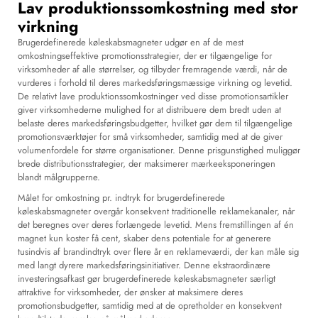
Lav produktionssomkostning med stor
virkning
Brugerdefinerede køleskabsmagneter udgør en af de mest
omkostningseffektive promotionsstrategier, der er tilgængelige for
virksomheder af alle størrelser, og tilbyder fremragende værdi, når de
vurderes i forhold til deres markedsføringsmæssige virkning og levetid.
De relativt lave produktionssomkostninger ved disse promotionsartikler
giver virksomhederne mulighed for at distribuere dem bredt uden at
belaste deres markedsføringsbudgetter, hvilket gør dem til tilgængelige
promotionsværktøjer for små virksomheder, samtidig med at de giver
volumenfordele for større organisationer. Denne prisgunstighed muliggør
brede distributionsstrategier, der maksimerer mærkeeksponeringen
blandt målgrupperne.
Målet for omkostning pr. indtryk for brugerdefinerede
køleskabsmagneter overgår konsekvent traditionelle reklamekanaler, når
det beregnes over deres forlængede levetid. Mens fremstillingen af én
magnet kun koster få cent, skaber dens potentiale for at generere
tusindvis af brandindtryk over flere år en reklameværdi, der kan måle sig
med langt dyrere markedsføringsinitiativer. Denne ekstraordinære
investeringsafkast gør brugerdefinerede køleskabsmagneter særligt
attraktive for virksomheder, der ønsker at maksimere deres
promotionsbudgetter, samtidig med at de opretholder en konsekvent