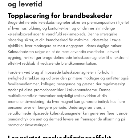
og levetid
Topplacering for brandbeskeder
Brugerdefinerede køleskabsmagneter sikrer en premiumposition i hjertet
af hver husholdning og kontorkøkken og omdanner almindelige
køleskabsoverflader til værdifuld reklameplads. Denne strategiske
placering sikrer, at din brandbesked får maksimal udsættelse i travle
øjeblikke, hvor modtagere er mest engageret i deres daglige rutiner.
Køleskabsdøren udgør en af de mest anvendte overflader i ethvert
bygning, hvilket gør brugerdefinerede køleskabsmagneter til et ekstremt
effektivt redskab til vedvarende brandkommunikation.
Fordelen ved brug af tilpassede køleskabsmagneter i forhold til
synlighed strækker sig ud over den primære modtager og omfatter også
familiemedlemmer, kolleger, besøgende og gæster, der regelmæssigt
støder på disse promotionsartikler i køkkenområderne. Denne
multiplikatoreffekt forstærker betydeligt rækkevidden af din
promotionsinvestering, da hver magnet kan generere indtryk hos flere
personer over en længere periode. Undersøgelser viser, at
veludformede tilpassede køleskabsmagneter kan generere flere tusinde
brandindtryk om året og dermed levere en fremragende afkastning på
promotionsinvesteringen.