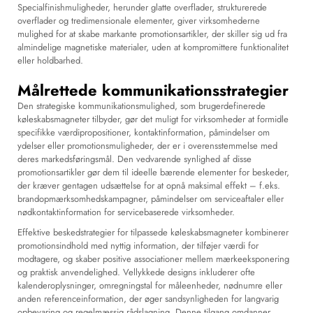
Specialfinishmuligheder, herunder glatte overflader, strukturerede
overflader og tredimensionale elementer, giver virksomhederne
mulighed for at skabe markante promotionsartikler, der skiller sig ud fra
almindelige magnetiske materialer, uden at kompromittere funktionalitet
eller holdbarhed.
Målrettede kommunikationsstrategier
Den strategiske kommunikationsmulighed, som brugerdefinerede
køleskabsmagneter tilbyder, gør det muligt for virksomheder at formidle
specifikke værdipropositioner, kontaktinformation, påmindelser om
ydelser eller promotionsmuligheder, der er i overensstemmelse med
deres markedsføringsmål. Den vedvarende synlighed af disse
promotionsartikler gør dem til ideelle bærende elementer for beskeder,
der kræver gentagen udsættelse for at opnå maksimal effekt – f.eks.
brandopmærksomhedskampagner, påmindelser om serviceaftaler eller
nødkontaktinformation for servicebaserede virksomheder.
Effektive beskedstrategier for tilpassede køleskabsmagneter kombinerer
promotionsindhold med nyttig information, der tilføjer værdi for
modtagere, og skaber positive associationer mellem mærkeeksponering
og praktisk anvendelighed. Vellykkede designs inkluderer ofte
kalenderoplysninger, omregningstal for måleenheder, nødnumre eller
anden referenceinformation, der øger sandsynligheden for langvarig
opbevaring og regelmæssig rådslagning. Denne tilgang omdanner