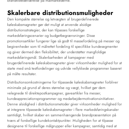
brandtilstedeværelse på målmarkederne.
Skalerbare distributionsmuligheder
Den kompakte størrelse og letvægten af brugerdefinerede
køleskabsmagneter gør det muligt at anvende alsidige
distributionsstrategier, der kan tilpasses forskellige
markedsføringscenarier og budgetbegrænsninger. Disse
promotionsartikler fungerer lige så godt til massefordeling på messer og
begivenheder som til målrettet fordeling til specifikke kundesegmenter
og giver dermed den fleksibilitet, der understøtter mangfoldige
markedsføringsmål. Skalerbarheden af kampagner med
brugerdefinerede køleskabsmagneter giver virksomheder mulighed for at
starte med små testfordelinger og udvide vellykkede programmer baseret
på målte resultater.
Distributionsomkostningerne for tilpassede køleskabsmagneter forbliver
minimale på grund af deres størrelse og vægt, hvilket gør dem
velegnede til direktepostkampagner, gaveartikler fra messer,
kundeappreciationsprogrammer og medarbejdermotivationsinitiativer.
Denne alsidighed i distributionsmetoder giver virksomheder mulighed for
at integrere tilpassede køleskabsmagneter i flere markedsføringskanaler
samtidigt, hvilket skaber en sammenhængende brandpræsentation på
tværs af forskellige kundekontaktpunkter. Muligheden for at tilpasse
designene til forskellige målgrupper eller kampagner, samtidig med at