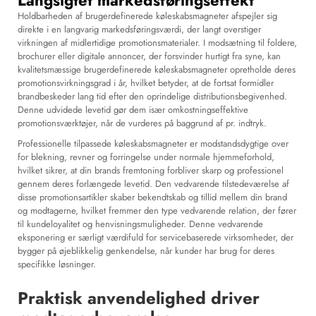
Langsigtet markedsføringseffekt
Holdbarheden af brugerdefinerede køleskabsmagneter afspejler sig
direkte i en langvarig markedsføringsværdi, der langt overstiger
virkningen af midlertidige promotionsmaterialer. I modsætning til foldere,
brochurer eller digitale annoncer, der forsvinder hurtigt fra syne, kan
kvalitetsmæssige brugerdefinerede køleskabsmagneter opretholde deres
promotionsvirkningsgrad i år, hvilket betyder, at de fortsat formidler
brandbeskeder lang tid efter den oprindelige distributionsbegivenhed.
Denne udvidede levetid gør dem især omkostningseffektive
promotionsværktøjer, når de vurderes på baggrund af pr. indtryk.
Professionelle tilpassede køleskabsmagneter er modstandsdygtige over
for blekning, revner og forringelse under normale hjemmeforhold,
hvilket sikrer, at din brands fremtoning forbliver skarp og professionel
gennem deres forlængede levetid. Den vedvarende tilstedeværelse af
disse promotionsartikler skaber bekendtskab og tillid mellem din brand
og modtagerne, hvilket fremmer den type vedvarende relation, der fører
til kundeloyalitet og henvisningsmuligheder. Denne vedvarende
eksponering er særligt værdifuld for servicebaserede virksomheder, der
bygger på øjeblikkelig genkendelse, når kunder har brug for deres
specifikke løsninger.
Praktisk anvendelighed driver