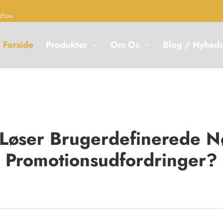
zhou
Forside
Produkter
Om Os
Blog / Nyhed
Løser Brugerdefinerede N
Promotionsudfordringer?