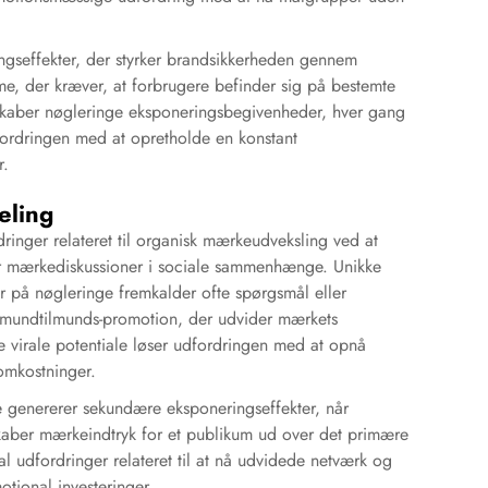
ngseffekter, der styrker brandsikkerheden gennem
ame, der kræver, at forbrugere befinder sig på bestemte
skaber nøgleringe eksponeringsbegivenheder, hver gang
ordringen med at opretholde en konstant
r.
eling
inger relateret til organisk mærkeudveksling ved at
rer mærkediskussioner i sociale sammenhænge. Unikke
r på nøgleringe fremkalder ofte spørgsmål eller
r mundtilmunds-promotion, der udvider mærkets
virale potentiale løser udfordringen med at opnå
omkostninger.
e genererer sekundære eksponeringseffekter, når
skaber mærkeindtryk for et publikum ud over det primære
l udfordringer relateret til at nå udvidede netværk og
ional investeringer.