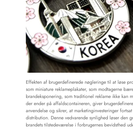
Effekten af brugerdefinerede nøgleringe til at løse pr
som miniature reklameplakater, som modtagerne bærer
brandeksponering, som traditionel reklame ikke kan m
der ender på affaldscontaineren, giver brugerdefiner
anvendelse og sikrer, at marketinginvesteringer fortsa
distribution. Denne vedvarende synlighed løser den
brandets tilstedeværelse i forbrugernes bevidsthed u