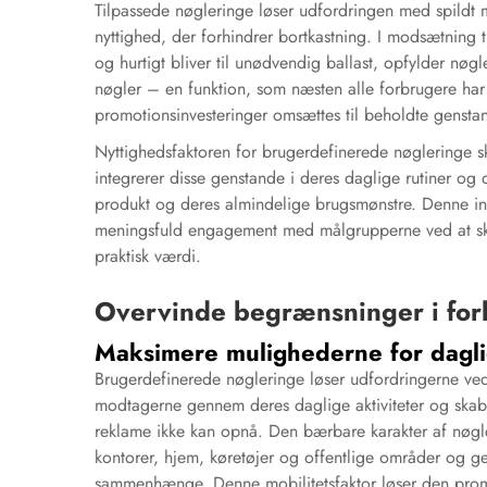
Tilpassede nøgleringe løser udfordringen med spildt
nyttighed, der forhindrer bortkastning. I modsætning ti
og hurtigt bliver til unødvendig ballast, opfylder nøg
nøgler – en funktion, som næsten alle forbrugere har 
promotionsinvesteringer omsættes til beholdte genstan
Nyttighedsfaktoren for brugerdefinerede nøgleringe s
integrerer disse genstande i deres daglige rutiner og
produkt og deres almindelige brugsmønstre. Denne in
meningsfuld engagement med målgrupperne ved at ska
praktisk værdi.
Overvinde begrænsninger i for
Maksimere mulighederne for dagl
Brugerdefinerede nøgleringe løser udfordringerne ve
modtagerne gennem deres daglige aktiviteter og skabe
reklame ikke kan opnå. Den bærbare karakter af nøgler
kontorer, hjem, køretøjer og offentlige områder og gen
sammenhænge. Denne mobilitetsfaktor løser den pro