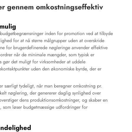
er gennem omkostningseffektiv
 mulig
 budgetbegrænsninger inden for promotion ved at tilbyde
ulighed for at nå større målgrupper uden at overskride
rne for brugerdefinerede nøgleringe anvender effektive
r ordrer når de minimale mængder, som typisk er
s gør det muligt for virksomheder at uddele
ekontaktpunkter uden den økonomiske byrde, der er
iver særligt tydeligt, når man beregner omkostning pr.
enkelt nøglering, der genererer daglig synlighed over
 overstiger dens produktionsomkostninger, og skaber en
n, som løser budgetmæssige udfordringer for
endelighed