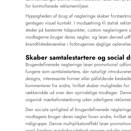
for kontrollerede reklamemiljøer.
Hyppigheden af brug af nøgleringe skaber forstærkni
gentagen visuel kontakt. I modsætning til statisk rekl
steder på bestemte tidspunkter,
custom nøgleringere
modtagerne bruger deres nøgler, og løser derved udf
brandtilstedeværelse i forbrugernes daglige oplevelse
Skaber samtalestartere og social d
Brugerdefinerede nøgleringe løser promotional udfordr
fungere som samtalestartere, der naturligt introduce
designs, interessante former eller påfaldende beskede
kommentarer fra andre, hvilket skaber muligheder fo
rækkevidde ud over den oprindelige modtager. Denne 
organisk mærkeforstærkning uden yderligere reklame
Den sociale synlighed af brugerdefinerede nøglering
modtagere bruger deres nøgler foran andre, hvilket 
målgruppe. Denne multiplikatoreffekt løser promotiona
opnå bredere mærkebevidsthed gennem enkelte promot