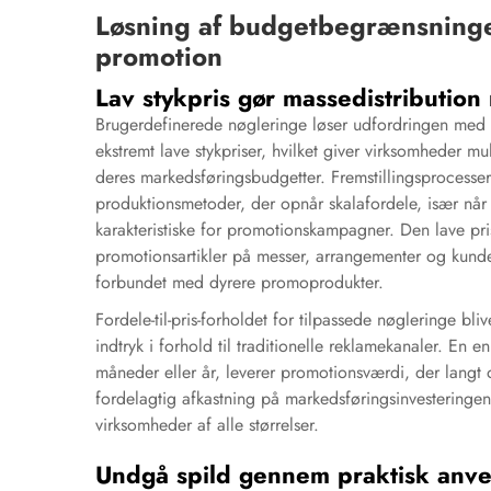
Løsning af budgetbegrænsning
promotion
Lav stykpris gør massedistribution
Brugerdefinerede nøgleringe løser udfordringen med
ekstremt lave stykpriser, hvilket giver virksomheder m
deres markedsføringsbudgetter. Fremstillingsprocesse
produktionsmetoder, der opnår skalafordele, især nå
karakteristiske for promotionskampagner. Den lave pri
promotionsartikler på messer, arrangementer og kund
forbundet med dyrere promoprodukter.
Fordele-til-pris-forholdet for tilpassede nøgleringe bl
indtryk i forhold til traditionelle reklamekanaler. En 
måneder eller år, leverer promotionsværdi, der langt
fordelagtig afkastning på markedsføringsinvesteringe
virksomheder af alle størrelser.
Undgå spild gennem praktisk anv