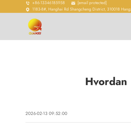
+86-13346185958
[email protected]
1183-8#, Hanghai Rd Shangcheng District, 310018 Hang
Hvordan 
2026-02-13 09:52:00