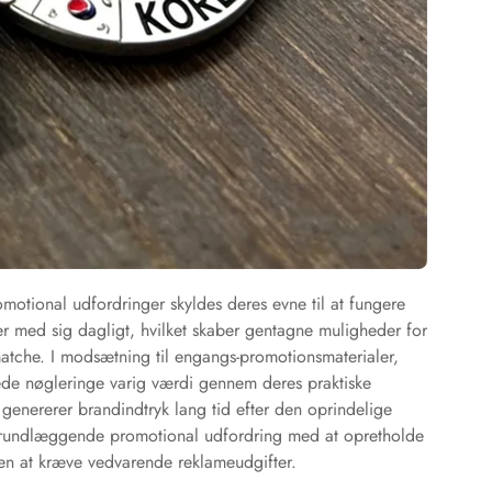
omotional udfordringer skyldes deres evne til at fungere
 med sig dagligt, hvilket skaber gentagne muligheder for
atche. I modsætning til engangs-promotionsmaterialer,
ede nøgleringe varig værdi gennem deres praktiske
t genererer brandindtryk lang tid efter den oprindelige
 grundlæggende promotional udfordring med at opretholde
den at kræve vedvarende reklameudgifter.