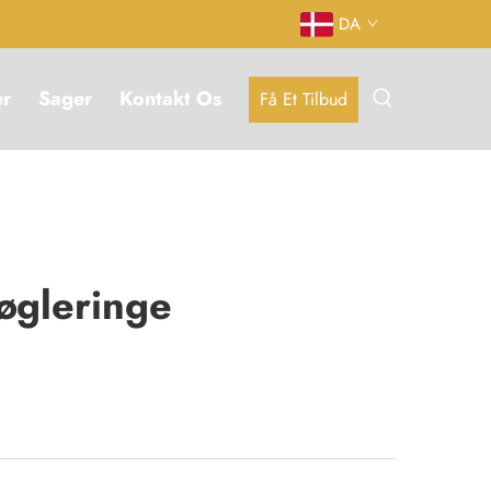
DA
er
Sager
Kontakt Os
Få Et Tilbud
øgleringe