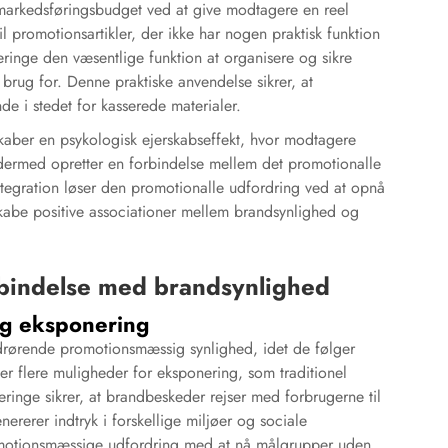
 markedsføringsbudget ved at give modtagere en reel
l promotionsartikler, der ikke har nogen praktisk funktion
leringe den væsentlige funktion at organisere og sikre
brug for. Denne praktiske anvendelse sikrer, at
de i stedet for kasserede materialer.
kaber en psykologisk ejerskabseffekt, hvor modtagere
 dermed opretter en forbindelse mellem det promotionalle
tegration løser den promotionalle udfordring ved at opnå
be positive associationer mellem brandsynlighed og
bindelse med brandsynlighed
ig eksponering
drørende promotionsmæssig synlighed, idet de følger
r flere muligheder for eksponering, som traditionel
inge sikrer, at brandbeskeder rejser med forbrugerne til
ererer indtryk i forskellige miljøer og sociale
motionsmæssige udfordring med at nå målgrupper uden