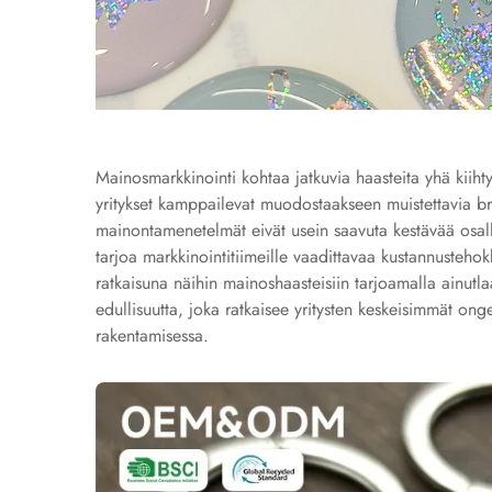
Mainosmarkkinointi kohtaa jatkuvia haasteita yhä kiih
yritykset kamppailevat muodostaakseen muistettavia brän
mainontamenetelmät eivät usein saavuta kestävää osallis
tarjoa markkinointitiimeille vaadittavaa kustannustehok
ratkaisuna näihin mainoshaasteisiin tarjoamalla ainutla
edullisuutta, joka ratkaisee yritysten keskeisimmät on
rakentamisessa.