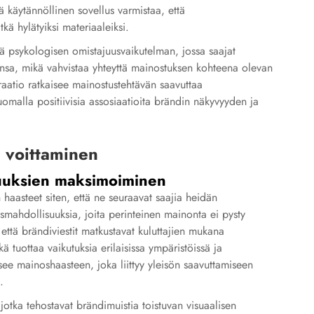
mä käytännöllinen sovellus varmistaa, että
tkä hylätyiksi materiaaleiksi.
ää psykologisen omistajuusvaikutelman, jossa saajat
hinsa, mikä vahvistaa yhteyttä mainostuksen kohteena olevan
graatio ratkaisee mainostustehtävän saavuttaa
omalla positiivisia assosiaatioita brändin näkyvyyden ja
 voittaminen
isuuksien maksimoiminen
haasteet siten, että ne seuraavat saajia heidän
mismahdollisuuksia, joita perinteinen mainonta ei pysty
ttä brändiviestit matkustavat kuluttajien mukana
ikä tuottaa vaikutuksia erilaisissa ympäristöissä ja
isee mainoshaasteen, joka liittyy yleisön saavuttamiseen
.
jotka tehostavat brändimuistia toistuvan visuaalisen