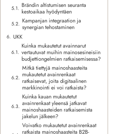
Brändin altistumisen seuranta
kestoaikaa hyödyntäen
Kampanjan integraation ja
synergian tehostaminen
UKK
Kuinka mukautetut avainnarut
vertautuvat muihin mainosesineisiin
budjettiongelmien ratkaisemisessa?
Mitkä tiettyjä mainoshaasteita
mukautetut avainrenkaat
ratkaisevat, joita digitaalinen
markkinointi ei voi ratkaista?
Kuinka kauan mukautetut
avainrenkaat yleensä jatkavat
mainoshaasteiden ratkaisemista
jakelun jälkeen?
Voivatko mukautetut avainrenkaat
ratkaista mainoshaasteita B2B-