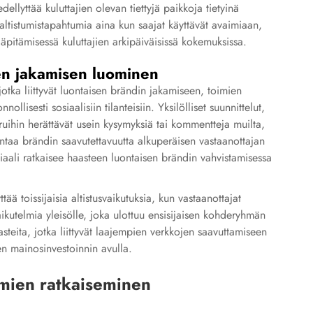
dellyttää kuluttajien olevan tiettyjä paikkoja tietyinä
 altistumistapahtumia aina kun saajat käyttävät avaimiaan,
äpitämisessä kuluttajien arkipäiväisissä kokemuksissa.
isen jakamisen luominen
otka liittyvät luontaisen brändin jakamiseen, toimien
llisesti sosiaalisiin tilanteisiin. Yksilölliset suunnittelut,
aruihin herättävät usein kysymyksiä tai kommentteja muilta,
ntaa brändin saavutettavuutta alkuperäisen vastaanottajan
tiaali ratkaisee haasteen luontaisen brändin vahvistamisessa
ä toissijaisia altistusvaikutuksia, kun vastaanottajat
kutelmia yleisölle, joka ulottuu ensisijaisen kohderyhmän
steita, jotka liittyvät laajempien verkkojen saavuttamiseen
n mainosinvestoinnin avulla.
mien ratkaiseminen