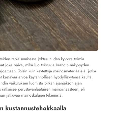
eiden ratkaisemisessa johtuu niiden kyvystä toimia
vat joka päivä, mikä luo toistuvia brändin näkyvyyden
arjoamaan. Toisin kuin käytettyjä mainosmateriaaleja, jotka
at kestävää arvoa käytännöllisen hyödyllisyytensä kautta,
rändin vaikutuksen luomista pitkän ajanjakson ajan
s ratkaisee perustavanlaatuisen mainoshaasteen, eli
lman jatkuvaa mainoskulujen tekemistä.
en kustannustehokkaalla