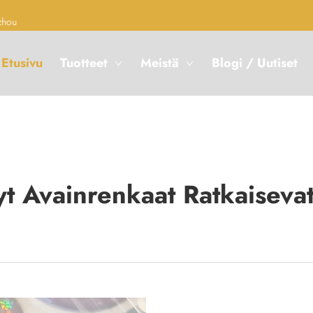
zhou
Etusivu
Tuotteet
Meistä
Blogi / Uutiset
yt Avainrenkaat Ratkaiseva