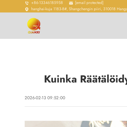
+86-13346185958
[email protected]
hanghai-kuja 1183-8#, Shangchengin piiri, 310018 Hang
Kuinka Räätälöid
2026-02-13 09:52:00