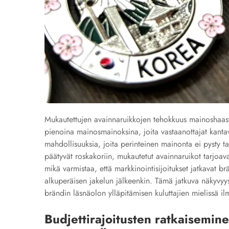
Mukautettujen avainnaruikkojen tehokkuus mainoshaast
pienoina mainosmainoksina, joita vastaanottajat kanta
mahdollisuuksia, joita perinteinen mainonta ei pysty t
päätyvät roskakoriin, mukautetut avainnaruikot tarjoav
mikä varmistaa, että markkinointisijoitukset jatkavat b
alkuperäisen jakelun jälkeenkin. Tämä jatkuva näkyvyy
brändin läsnäolon ylläpitämisen kuluttajien mielissä i
Budjettirajoitusten ratkaisemin