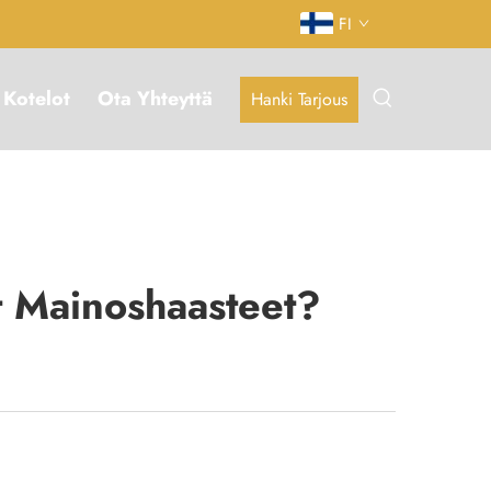
FI
Kotelot
Ota Yhteyttä
Hanki Tarjous
t Mainoshaasteet?