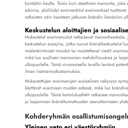
kontaktin kautta. Toisin kuin staattinen mainonta, joka e
aikoina,
yksilöidyt avaimenkitut
avainrenkaat tuottavat
ratkaisten näin haasteen jatkuvan brändin läsnäolon yll
Keskustelun aloittajien ja sosiaal
Mukautetut avainnaruutut ratkaisevat mainoshaasteita, j
keskustelun avaajina, jotka tuovat brändikeskustelut luonno
mielenkiintoiset muodot tai muistettavat viestit avainn
mikä luo suullisen mainonnan mahdollisuuksia ja laaje
ulkopuolelle. Tämä virusmaisella tavalla leviävä poten
ilman lisämainoskustannuksia.
Mukautettujen avainnarujen sosiaalinen näkyvyys synnyttä
käyttävät avaimiaan muiden edessä, mikä luo brändivai
ulkopuolelle. Tämä kertolukuefekti ratkaisee mainoshaa
ja laajemman bränditunnettuuden saavuttamiseen yhde
Kohderyhmän osallistumisongel
Yleinen veto eri väestöryhmiin