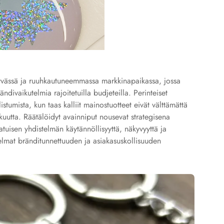
tyvässä ja ruuhkautuneemmassa markkinapaikassa, jossa
divaikutelmia rajoitetuilla budjeteilla. Perinteiset
tumista, kun taas kalliit mainostuotteet eivät välttämättä
kuutta. Räätälöidyt avainniput nousevat strategisena
atuisen yhdistelmän käytännöllisyyttä, näkyvyyttä ja
gelmat bränditunnettuuden ja asiakasuskollisuuden