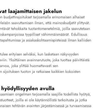
at laajamittaisen jakelun
 budjettirajoitukset tarjoamalla erinomaisen alhaiset
eisön saavuttamisen ilman, että mainosbudjetit ylittyvät.
ntävät tehokkaita tuotantomenetelmiä, joilla saavutetaan
inoskampanjoissa tyypilliset vähimmäismäärät. Edullisuus
 tapahtumissa ja asiakaskohtaamispisteissä ilman kalliiden
ulee erityisen selväksi, kun lasketaan näkyvyyden
iin. Yksittäinen avainnarutuote, joka tuottaa päivittäistä
arvoa, joka ylittää huomattavasti sen
 sijoituksen tuoton ja ratkaisee kaikkien kokoisten
 hyödyllisyyden avulla
aamisen ongelman tarjoamalla saajille todellista hyötyä,
uotteet, joilla ei ole käytännöllistä tarkoitusta ja jotka
naisen tehtävän avainten järjestämisessä ja turvaamisessa