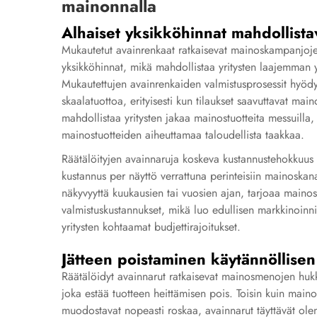
mainonnalla
Alhaiset yksikköhinnat mahdollistav
Mukautetut avainrenkaat ratkaisevat mainoskampanjojen
yksikköhinnat, mikä mahdollistaa yritysten laajemman yl
Mukautettujen avainrenkaiden valmistusprosessit hyödy
skaalatuottoa, erityisesti kun tilaukset saavuttavat ma
mahdollistaa yritysten jakaa mainostuotteita messuilla,
mainostuotteiden aiheuttamaa taloudellista taakkaa.
Räätälöityjen avainnaruja koskeva kustannustehokkuus t
kustannus per näyttö verrattuna perinteisiin mainoskanav
näkyvyyttä kuukausien tai vuosien ajan, tarjoaa mainos
valmistuskustannukset, mikä luo edullisen markkinoinnin
yritysten kohtaamat budjettirajoitukset.
Jätteen poistaminen käytännöllisen
Räätälöidyt avainnarut ratkaisevat mainosmenojen hukk
joka estää tuotteen heittämisen pois. Toisin kuin mainost
muodostavat nopeasti roskaa, avainnarut täyttävät olen