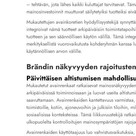
– tehtävän, jota lähes kaikki kuluttajat tarvitsevat. Tä
mainosinvestoinnit muuttuvat säilytetyiksi tuotteiksi eivä
Mukautettujen avainkoretien hyödyllisyystekijä synnytt
integroivat nämä tuotteet arkipäiväisiin toimintatapoi
tuotteen ja sen säännöllisen käytön välillä. Tämä inte
merkityksellistä vuorovaikutusta kohderyhmän kanssa lu
käytännöllisen arvon välille.
Brändin näkyvyyden rajoitusten
Päivittäisen altistumisen mahdoll
Mukautetut avainrenkaat ratkaisevat mainosnäkyvyyden 
arkipäiväisissä toiminnoissaan ja luovat useita altistu
saavuttamaan. Avainrenkaiden kantettavuus varmistaa, e
toimistoille, kotiin, ajoneuvoihin ja julkisiin tiloihin, m
sosiaalisissa konteksteissa. Tämä liikkuvuustekijä ratka
ulkopuolelta kontrolloitujen mainosympäristöjen rajoja
Avainrenkaiden käyttötaajuus luo vahvistusvaikutuksia, 