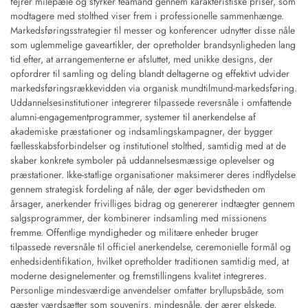
fejrer milepæle og styrker teamånd gennem karakteristiske priser, som
modtagere med stolthed viser frem i professionelle sammenhænge.
Markedsføringsstrategier til messer og konferencer udnytter disse nåle
som uglemmelige gaveartikler, der opretholder brandsynligheden lang
tid efter, at arrangementerne er afsluttet, med unikke designs, der
opfordrer til samling og deling blandt deltagerne og effektivt udvider
markedsføringsrækkevidden via organisk mundtilmund-markedsføring.
Uddannelsesinstitutioner integrerer tilpassede reversnåle i omfattende
alumni-engagementprogrammer, systemer til anerkendelse af
akademiske præstationer og indsamlingskampagner, der bygger
fællesskabsforbindelser og institutionel stolthed, samtidig med at de
skaber konkrete symboler på uddannelsesmæssige oplevelser og
præstationer. Ikke-statlige organisationer maksimerer deres indflydelse
gennem strategisk fordeling af nåle, der øger bevidstheden om
årsager, anerkender frivilliges bidrag og genererer indtægter gennem
salgsprogrammer, der kombinerer indsamling med missionens
fremme. Offentlige myndigheder og militære enheder bruger
tilpassede reversnåle til officiel anerkendelse, ceremonielle formål og
enhedsidentifikation, hvilket opretholder traditionen samtidig med, at
moderne designelementer og fremstillingens kvalitet integreres.
Personlige mindesværdige anvendelser omfatter bryllupsbåde, som
gæster værdsætter som souvenirs, mindesnåle, der ærer elskede,