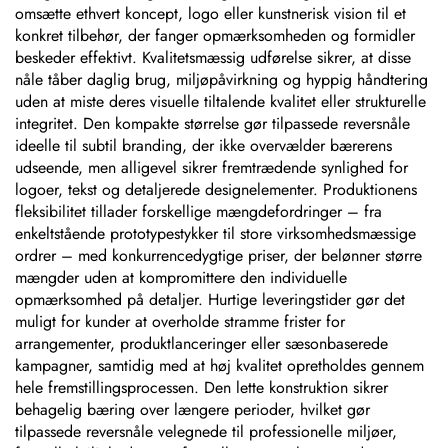
omsætte ethvert koncept, logo eller kunstnerisk vision til et
konkret tilbehør, der fanger opmærksomheden og formidler
beskeder effektivt. Kvalitetsmæssig udførelse sikrer, at disse
nåle tåber daglig brug, miljøpåvirkning og hyppig håndtering
uden at miste deres visuelle tiltalende kvalitet eller strukturelle
integritet. Den kompakte størrelse gør tilpassede reversnåle
ideelle til subtil branding, der ikke overvælder bærerens
udseende, men alligevel sikrer fremtrædende synlighed for
logoer, tekst og detaljerede designelementer. Produktionens
fleksibilitet tillader forskellige mængdefordringer – fra
enkeltstående prototypestykker til store virksomhedsmæssige
ordrer – med konkurrencedygtige priser, der belønner større
mængder uden at kompromittere den individuelle
opmærksomhed på detaljer. Hurtige leveringstider gør det
muligt for kunder at overholde stramme frister for
arrangementer, produktlanceringer eller sæsonbaserede
kampagner, samtidig med at høj kvalitet opretholdes gennem
hele fremstillingsprocessen. Den lette konstruktion sikrer
behagelig bæring over længere perioder, hvilket gør
tilpassede reversnåle velegnede til professionelle miljøer,