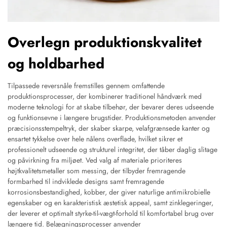
Overlegn produktionskvalitet
og holdbarhed
Tilpassede reversnåle fremstilles gennem omfattende
produktionsprocesser, der kombinerer traditionel håndværk med
moderne teknologi for at skabe tilbehør, der bevarer deres udseende
og funktionsevne i længere brugstider. Produktionsmetoden anvender
præcisionsstempeltryk, der skaber skarpe, velafgrænsede kanter og
ensartet tykkelse over hele nålens overflade, hvilket sikrer et
professionelt udseende og strukturel integritet, der tåber daglig slitage
og påvirkning fra miljøet. Ved valg af materiale prioriteres
højtkvalitetsmetaller som messing, der tilbyder fremragende
formbarhed til indviklede designs samt fremragende
korrosionsbestandighed, kobber, der giver naturlige antimikrobielle
egenskaber og en karakteristisk æstetisk appeal, samt zinklegeringer,
der leverer et optimalt styrke-til-vægt-forhold til komfortabel brug over
længere tid. Belægningsprocesser anvender