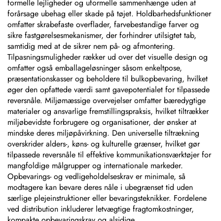
formelle lejligheder og uformelle sammenhænge uden at
forårsage ubehag eller skade på tøjet. Holdbarhedsfunktioner
omfatter skrabefaste overflader, farvebestandige farver og
sikre fastgørelsesmekanismer, der forhindrer utilsigtet tab,
samtidig med at de sikrer nem på- og afmontering.
Tilpasningsmuligheder rækker ud over det visuelle design og
omfatter også emballageløsninger såsom enkeltpose,
præsentationskasser og beholdere til bulkopbevaring, hvilket
øger den opfattede værdi samt gavepotentialet for tilpassede
reversnåle. Miljømæssige overvejelser omfatter bæredygtige
materialer og ansvarlige fremstillingspraksis, hvilket tiltrækker
miljøbevidste forbrugere og organisationer, der ønsker at
mindske deres miljøpåvirkning. Den universelle tiltrækning
overskrider alders-, køns- og kulturelle grænser, hvilket gør
tilpassede reversnåle til effektive kommunikationsværktøjer for
mangfoldige målgrupper og internationale markeder.
Opbevarings- og vedligeholdelseskrav er minimale, så
modtagere kan bevare deres nåle i ubegrænset tid uden
særlige plejeinstruktioner eller bevaringsteknikker. Fordelene
ved distribution inkluderer letvægtige fragtomkostninger,
kompakte opbevaringskrav og alsidige