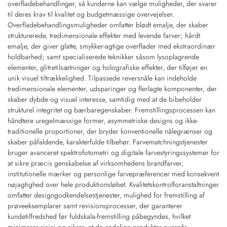
overfladebehandlinger, så kunderne kan vælge muligheder, der svarer
til deres krav til kvalitet og budgetmæssige overvejelser.
Overfladebehandlingsmuligheder omfatter blødt emalje, der skaber
strukturerede, tredimensionale effekter med levende farver; hårdt
emalje, der giver glatte, smykker-agtige overflader med ekstraordinær
holdbarhed; samt specialiserede teknikker såsom lysoplagrende
elementer, glitretilsætninger og holografiske effekter, der tilføjer en
unik visuel tiltrækkelighed. Tilpassede reversnåle kan indeholde
tredimensionale elementer, udsparinger og flerlagte komponenter, der
skaber dybde og visuel interesse, samtidig med at de bibeholder
strukturel integritet og bærbaregenskaber. Fremstillingsprocessen kan
håndtere uregelmæssige former, asymmetriske designs og ikke-
traditionelle proportioner, der bryder konventionelle nålegrænser og
skaber påfaldende, karakterfulde tilbehør. Farvematchningstjenester
bruger avanceret spektrofotometri og digitale farvestyringssystemer for
at sikre præcis genskabelse af virksomhedens brandfarver,
institutionelle mærker og personlige farvepræferencer med konsekvent
nøjagtighed over hele produktionsløbet. Kvalitetskontrolforanstaltninger
omfatter designgodkendelsestjenester, mulighed for fremstilling af
prøveeksemplarer samt revisionsprocesser, der garanterer
kundetilfredshed før fuldskala-fremstilling påbegyndes, hvilket