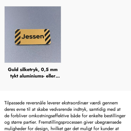
aluminiumsserienumre,
skilt, mærke, badge,
mærkelabels
navneplade i rustfrit stål,
mærkeskilt
Guld silketryk, 0,5 mm
tykt aluminiums- eller
rustfrit stålskilt med
gravering, hævet
metalplade
Tilpassede reversnåle leverer ekstraordinær værdi gennem
deres evne til at skabe vedvarende indtryk, samtidig med at
de forbliver omkostningseffektive både for enkelte bestillinger
og større partier. Fremstillingsprocessen giver ubegrænsede
muligheder for design, hvilket gør det muligt for kunder at