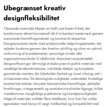
Ubegrænset kreativ
designfleksibilitet
Tilpassede reversnåle tilbyder en hidtil uset kreativ frihed, der
transformerer ethvert konceptuelt idé til et bærbart mesterværk gennem
avancerede fremstillingsmetoder og kunstnerisk ekspertise.
Designprocessen starter med professionelle rådgivningstjenester, der
vejleder kunderne gennem den kreative udvikling og sikrer en optimal
omformning af brandelementer, personlige minder eller
organisationssymboler til nåleformat. Avanceret computerstøttet
designsoftware gør det muligt at skabe præcist grafisk materiale med
uendelige farvekombinationer, indviklede detaljer og komplekse
geometriske mønstre, der bibeholder klarhed og visuel virkning, selv i
miniaturestørrelse. De teknologiske muligheder understøtter forskellige
kunstneriske stilarter, herunder fotorealistiske fremstillinger, abstrakte
fortolkninger, vintage-æstetik og samtidsminimalistiske tilgange, hvilket
imødekommer mangfoldige præferencer og brandpersonligheder.
Valget af materialer omfatter flere metalbaser, hvor hver har unikke
egenskaber med hensyn til vægt, holdbarhed og kompatibilitet med