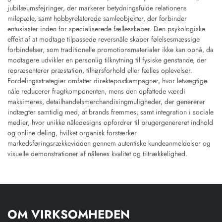
jubilæumsfejringer, der markerer betydningsfulde relationens
milepæle, samt hobbyrelaterede samleobjekter, der forbinder
entusiaster inden for specialiserede fællesskaber. Den psykologiske
effekt af at modtage tilpassede reversnåle skaber følelsesmæssige
forbindelser, som traditionelle promotionsmaterialer ikke kan opnå, da
modtagere udvikler en personlig tilknytning til fysiske genstande, der
repræsenterer præstation, tilhørsforhold eller fælles oplevelser.
Fordelingsstrategier omfatter direktepostkampagner, hvor letvægtige
nåle reducerer fragtkomponenten, mens den opfattede værdi
maksimeres, detailhandelsmerchandisingmuligheder, der genererer
indtægter samtidig med, at brands fremmes, samt integration i sociale
medier, hvor unikke nåledesigns opfordrer til brugergenereret indhold
og online deling, hvilket organisk forstærker
markedsføringsrækkevidden gennem autentiske kundeanmeldelser og
visuelle demonstrationer af nålenes kvalitet og tiltrækkelighed.
OM VIRKSOMHEDEN