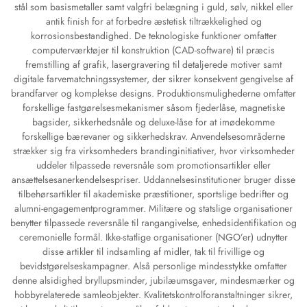
stål som basismetaller samt valgfri belægning i guld, sølv, nikkel eller
antik finish for at forbedre æstetisk tiltrækkelighed og
korrosionsbestandighed. De teknologiske funktioner omfatter
computerværktøjer til konstruktion (CAD-software) til præcis
fremstilling af grafik, lasergravering til detaljerede motiver samt
digitale farvematchningssystemer, der sikrer konsekvent gengivelse af
brandfarver og komplekse designs. Produktionsmulighederne omfatter
forskellige fastgørelsesmekanismer såsom fjederlåse, magnetiske
bagsider, sikkerhedsnåle og deluxe-låse for at imødekomme
forskellige bærevaner og sikkerhedskrav. Anvendelsesområderne
strækker sig fra virksomheders brandinginitiativer, hvor virksomheder
uddeler tilpassede reversnåle som promotionsartikler eller
ansættelsesanerkendelsespriser. Uddannelsesinstitutioner bruger disse
tilbehørsartikler til akademiske præstitioner, sportslige bedrifter og
alumni-engagementprogrammer. Militære og statslige organisationer
benytter tilpassede reversnåle til rangangivelse, enhedsidentifikation og
ceremonielle formål. Ikke-statlige organisationer (NGO’er) udnytter
disse artikler til indsamling af midler, tak til frivillige og
bevidstgørelseskampagner. Alså personlige mindesstykke omfatter
denne alsidighed bryllupsminder, jubilæumsgaver, mindesmærker og
hobbyrelaterede samleobjekter. Kvalitetskontrolforanstaltninger sikrer,