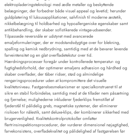
elektropladeringsteknologi med ædle metaller og beskyttende
belægninger, der forbedrer både visuel appeal og levetid; herunder
guldplatering til luksusapplikationer, sølvfinish til moderne æstetik,
nikkelbelægning til holdbarhed og hypoallergeniske egenskaber samt
antikbehandling, der skaber sofistikerede vintage-udseender.
Tilpassede reversnåle er udstyret med avancerede
emaljeformuleringer, der er modstandsdygtige over for blekning,
spalling og kemisk nedbrydning, samtidig med at de bevarer levende
farveintensitet og en glat overfladetekstur over tid.
Hærdningsprocesser foregår under kontrollerede temperatur- og
fugtighedsforhold, der optimerer emaljens adhæsion og hårdhed og
skaber overflader, der tåber ridser, stød og almindelige
rengøringsprocedurer uden at kompromittere det visuelle
kvalitetsniveau. Fastgørelsesmekanismer er specialkonstrueret til at
sikre en stabil forbindelse, samtidig med at de tillader nem påsætning
og fjernelse; mulighederne inkluderer fjederklips fremstillet af
fjederstål til pålidelig greb, magnetiske systemer, der eliminerer
risikoen for nålestik, samt deluxe-klips, der kombinerer sikkerhed med
brugervenlighed. Kvalitetskontrolprotokoller omfatter
flertrinsinspektionsprocedurer, der vurderer dimensionel nøjagtighed,
farvekonsistens, overfladekvalitet og pålidelighed af fastgørelsen før