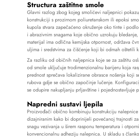
Structura zaštitne smole
Glavni razlog zbog kojeg smolićevi naljepnici pokazuj
konstrukciji s prozirnom poliuretanskom ili epoksi s
kupola stvara zapečaćeno okruženje oko tinte i podlog
i abrazivnim snagama koje obično uzrokuju bledanje,
materijal ima odlična kemijska otpornost, održava čvrs
uljima i sredstvima za čišćenje koji bi odmah oštetili 
Za razliku od običnih naljepnica koje se za zaštitu os
od smole uključuje trodimenzionalnu barijeru koja ras
prednost sprečava lokalizirane obrasce nošenja koji 
rubova gdje se obično započinje lučenje. Konfiguraci
se odupire nakupljanju prljavštine i pojednostavljuje 
Napredni sustavi ljepila
Proizvođači obično kombinuju konstrukciju nalepnice 
dizajniranim kako bi doprinijeli povećanoj trajnosti zaš
snagu vezivanja u širem rasponu temperatura i otporn
konvencionalnu adheziju nalepnica. U skladu s član