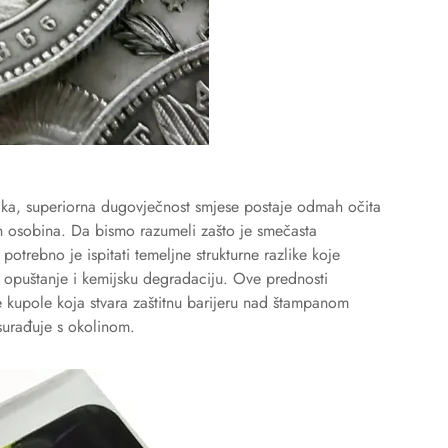
znaka, superiorna dugovječnost smjese postaje odmah očita
ih osobina. Da bismo razumeli zašto je smečasta
otrebno je ispitati temeljne strukturne razlike koje
o opuštanje i kemijsku degradaciju. Ove prednosti
le kupole koja stvara zaštitnu barijeru nad štampanom
 surađuje s okolinom.