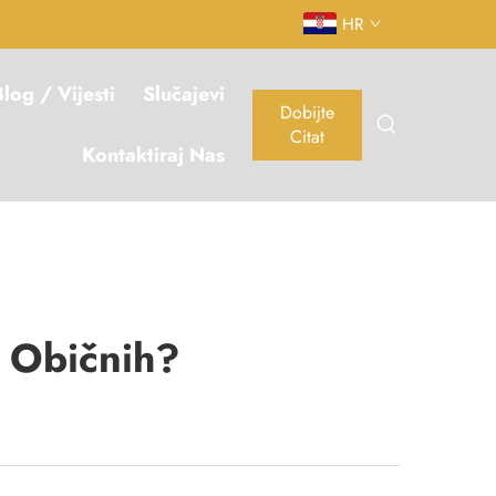
HR
log / Vijesti
Slučajevi
Dobijte
Citat
Kontaktiraj Nas
 Običnih?