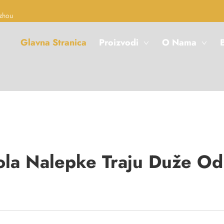
zhou
Glavna Stranica
Proizvodi
O Nama
B
ola Nalepke Traju Duže Od