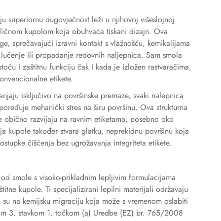
u superiornu dugovječnost leži u njihovoj višeslojnoj
moličnom kupolom koja obuhvaća tiskani dizajn. Ova
e, sprečavajući izravni kontakt s vlažnošću, kemikalijama
 lučenje ili propadanje redovnih naljepnica. Sam smola
toću i zaštitnu funkciju čak i kada je izložen rastvaračima,
konvencionalne etikete.
lanjaju isključivo na površinske premaze, svaki nalepnica
poređuje mehanički stres na širu površinu. Ova strukturna
se obično razvijaju na ravnim etiketama, posebno oko
ja kupole također stvara glatku, neprekidnu površinu koja
postupke čišćenja bez ugrožavanja integriteta etikete.
od smole s visoko-prikladnim lepljivim formulacijama
titne kupole. Ti specijalizirani lepilni materijali održavaju
i su na kemijsku migraciju koja može s vremenom oslabiti
kom 3. stavkom 1. točkom (a) Uredbe (EZ) br. 765/2008