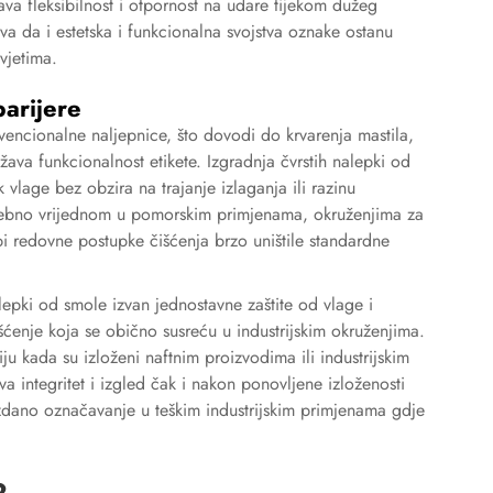
va fleksibilnost i otpornost na udare tijekom dužeg
va da i estetska i funkcionalna svojstva oznake ostanu
vjetima.
barijere
vencionalne naljepnice, što dovodi do krvarenja mastila,
žava funkcionalnost etikete. Izgradnja čvrstih nalepki od
vlage bez obzira na trajanje izlaganja ili razinu
sebno vrijednom u pomorskim primjenama, okruženjima za
i redovne postupke čišćenja brzo uništile standardne
lepki od smole izvan jednostavne zaštite od vlage i
išćenje koja se obično susreću u industrijskim okruženjima.
u kada su izloženi naftnim proizvodima ili industrijskim
a integritet i izgled čak i nakon ponovljene izloženosti
dano označavanje u teškim industrijskim primjenama gdje
2.