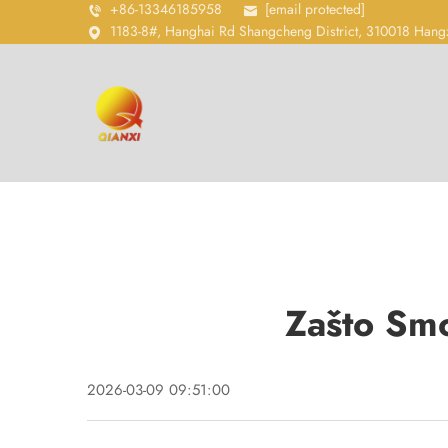
+86-13346185958
[email protected]
1183-8#, Hanghai Rd Shangcheng District, 310018 Hang
Zašto Sm
2026-03-09 09:51:00