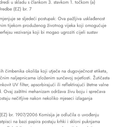
dredi u skladu s člankom 3. stavkom 1. točkom (a)
redbe (EZ) br. 7
mjenjuje se sljedeći postupak: Ova pažljiva usklađenost
dnim tijekom produženog životnog vijeka koji omogućuje
erfejsu vezivanja koji bi mogao ugroziti cijeli sustav
jih čimbenika okoliša koji utječe na dugovječnost etiketa,
čnim naljepnicama izloženim sunčevoj svjetlosti. Žutičasta
vit UV filter, apsorbirajući ili reflektirajući štetne valne
d. Ovaj zaštitni mehanizam održava živu boju i sprečava
taju nečitljive nakon nekoliko mjeseci izlaganja
(EZ) br. 1907/2006 Komisija je odlučila o uvođenju
tpisci na bazi papira postaju krhki i skloni puknjama