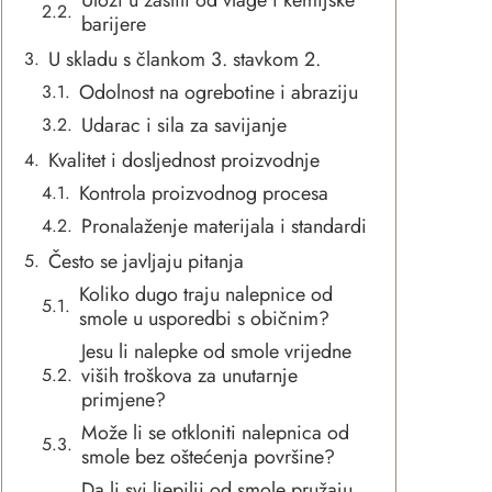
Ulozi u zaštiti od vlage i kemijske
barijere
U skladu s člankom 3. stavkom 2.
Odolnost na ogrebotine i abraziju
Udarac i sila za savijanje
Kvalitet i dosljednost proizvodnje
Kontrola proizvodnog procesa
Pronalaženje materijala i standardi
Često se javljaju pitanja
Koliko dugo traju nalepnice od
smole u usporedbi s običnim?
Jesu li nalepke od smole vrijedne
viših troškova za unutarnje
primjene?
Može li se otkloniti nalepnica od
smole bez oštećenja površine?
Da li svi ljepilji od smole pružaju