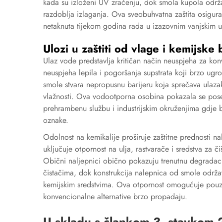
kada su izloženi UV zračenju, dok smola kupola održa
razdoblja izlaganja. Ova sveobuhvatna zaštita osigura
netaknuta tijekom godina rada u izazovnim vanjskim u
Ulozi u zaštiti od vlage i kemijske 
Ulaz vode predstavlja kritičan način neuspjeha za kon
neuspjeha lepila i pogoršanja supstrata koji brzo ugro
smole stvara nepropusnu barijeru koja sprečava ulazak 
vlažnosti. Ova vodootporna osobina pokazala se po
prehrambenu službu i industrijskim okruženjima gdje b
oznake.
Odolnost na kemikalije proširuje zaštitne prednosti na
uključuje otpornost na ulja, rastvarače i sredstva za č
Obični naljepnici obično pokazuju trenutnu degradacij
čistačima, dok konstrukcija nalepnica od smole održav
kemijskim sredstvima. Ova otpornost omogućuje pouz
konvencionalne alternative brzo propadaju.
U skladu s člankom 3. stavkom 