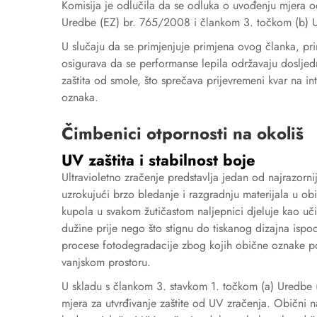
Komisija je odlučila da se odluka o uvođenju mjera o
Uredbe (EZ) br. 765/2008 i člankom 3. točkom (b) U
U slučaju da se primjenjuje primjena ovog članka, pri
osigurava da se performanse lepila održavaju doslje
zaštita od smole, što sprečava prijevremeni kvar na int
oznaka.
Čimbenici otpornosti na okoliš
UV zaštita i stabilnost boje
Ultravioletno zračenje predstavlja jedan od najrazorni
uzrokujući brzo bledanje i razgradnju materijala u obi
kupola u svakom žutičastom naljepnici djeluje kao učinko
dužine prije nego što stignu do tiskanog dizajna ispo
procese fotodegradacije zbog kojih obične oznake pos
vanjskom prostoru.
U skladu s člankom 3. stavkom 1. točkom (a) Uredbe 
mjera za utvrđivanje zaštite od UV zračenja. Obični na