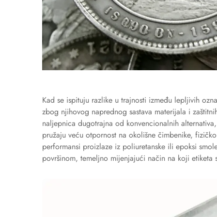
Kad se ispituju razlike u trajnosti između lepljivih o
zbog njihovog naprednog sastava materijala i zaštitn
naljepnica dugotrajna od konvencionalnih alternativa, p
pružaju veću otpornost na okolišne čimbenike, fizičk
performansi proizlaze iz poliuretanske ili epoksi smo
površinom, temeljno mijenjajući način na koji etiketa