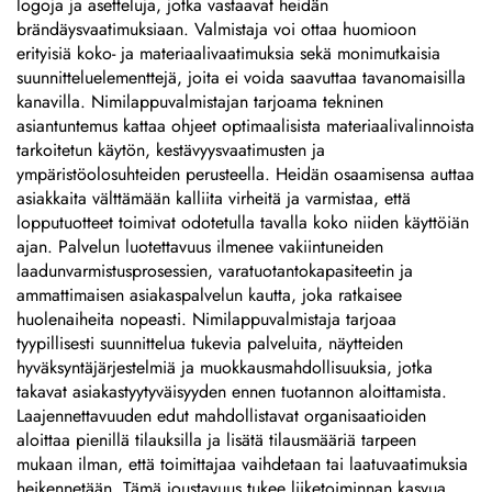
logoja ja asetteluja, jotka vastaavat heidän
brändäysvaatimuksiaan. Valmistaja voi ottaa huomioon
erityisiä koko- ja materiaalivaatimuksia sekä monimutkaisia
suunnitteluelementtejä, joita ei voida saavuttaa tavanomaisilla
kanavilla. Nimilappuvalmistajan tarjoama tekninen
asiantuntemus kattaa ohjeet optimaalisista materiaalivalinnoista
tarkoitetun käytön, kestävyysvaatimusten ja
ympäristöolosuhteiden perusteella. Heidän osaamisensa auttaa
asiakkaita välttämään kalliita virheitä ja varmistaa, että
lopputuotteet toimivat odotetulla tavalla koko niiden käyttöiän
ajan. Palvelun luotettavuus ilmenee vakiintuneiden
laadunvarmistusprosessien, varatuotantokapasiteetin ja
ammattimaisen asiakaspalvelun kautta, joka ratkaisee
huolenaiheita nopeasti. Nimilappuvalmistaja tarjoaa
tyypillisesti suunnittelua tukevia palveluita, näytteiden
hyväksyntäjärjestelmiä ja muokkausmahdollisuuksia, jotka
takavat asiakastyytyväisyyden ennen tuotannon aloittamista.
Laajennettavuuden edut mahdollistavat organisaatioiden
aloittaa pienillä tilauksilla ja lisätä tilausmääriä tarpeen
mukaan ilman, että toimittajaa vaihdetaan tai laatuvaatimuksia
heikennetään. Tämä joustavuus tukee liiketoiminnan kasvua