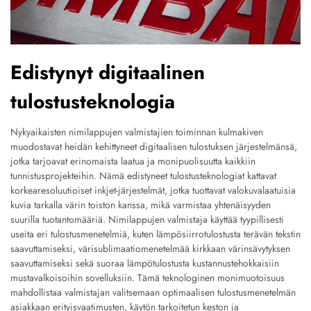
Edistynyt digitaalinen
tulostusteknologia
Nykyaikaisten nimilappujen valmistajien toiminnan kulmakiven
muodostavat heidän kehittyneet digitaalisen tulostuksen järjestelmänsä,
jotka tarjoavat erinomaista laatua ja monipuolisuutta kaikkiin
tunnistusprojekteihin. Nämä edistyneet tulostusteknologiat kattavat
korkearesoluutioiset inkjet-järjestelmät, jotka tuottavat valokuvalaatuisia
kuvia tarkalla värin toiston kanssa, mikä varmistaa yhtenäisyyden
suurilla tuotantomääriä. Nimilappujen valmistaja käyttää tyypillisesti
useita eri tulostusmenetelmiä, kuten lämpösiirrotulostusta terävän tekstin
saavuttamiseksi, värisublimaatiomenetelmää kirkkaan värinsävytyksen
saavuttamiseksi sekä suoraa lämpötulostusta kustannustehokkaisiin
mustavalkoisoihin sovelluksiin. Tämä teknologinen monimuotoisuus
mahdollistaa valmistajan valitsemaan optimaalisen tulostusmenetelmän
asiakkaan erityisvaatimusten, käytön tarkoitetun keston ja