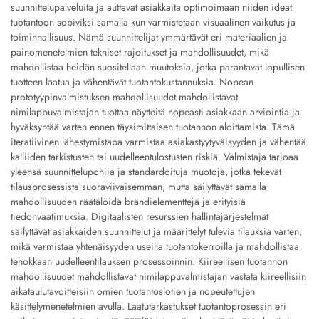
suunnittelupalveluita ja auttavat asiakkaita optimoimaan niiden ideat
tuotantoon sopiviksi samalla kun varmistetaan visuaalinen vaikutus ja
toiminnallisuus. Nämä suunnittelijat ymmärtävät eri materiaalien ja
painomenetelmien tekniset rajoitukset ja mahdollisuudet, mikä
mahdollistaa heidän suositellaan muutoksia, jotka parantavat lopullisen
tuotteen laatua ja vähentävät tuotantokustannuksia. Nopean
prototyypinvalmistuksen mahdollisuudet mahdollistavat
nimilappuvalmistajan tuottaa näytteitä nopeasti asiakkaan arviointia ja
hyväksyntää varten ennen täysimittaisen tuotannon aloittamista. Tämä
iteratiivinen lähestymistapa varmistaa asiakastyytyväisyyden ja vähentää
kalliiden tarkistusten tai uudelleentulostusten riskiä. Valmistaja tarjoaa
yleensä suunnittelupohjia ja standardoituja muotoja, jotka tekevät
tilausprosessista suoraviivaisemman, mutta säilyttävät samalla
mahdollisuuden räätälöidä brändielementtejä ja erityisiä
tiedonvaatimuksia. Digitaalisten resurssien hallintajärjestelmät
säilyttävät asiakkaiden suunnittelut ja määrittelyt tulevia tilauksia varten,
mikä varmistaa yhtenäisyyden useilla tuotantokerroilla ja mahdollistaa
tehokkaan uudelleentilauksen prosessoinnin. Kiireellisen tuotannon
mahdollisuudet mahdollistavat nimilappuvalmistajan vastata kiireellisiin
aikataulutavoitteisiin omien tuotantoslotien ja nopeutettujen
käsittelymenetelmien avulla. Laatutarkastukset tuotantoprosessin eri