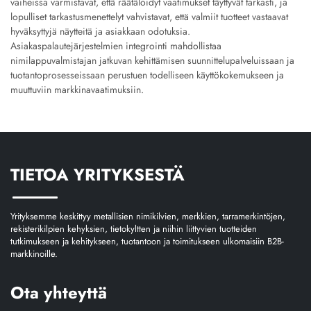
vaiheissa varmistavat, että räätälöidyt vaatimukset täyttyvät tarkasti, ja
lopulliset tarkastusmenettelyt vahvistavat, että valmiit tuotteet vastaavat
hyväksyttyjä näytteitä ja asiakkaan odotuksia.
Asiakaspalautejärjestelmien integrointi mahdollistaa
nimilappuvalmistajan jatkuvan kehittämisen suunnittelupalveluissaan ja
tuotantoprosesseissaan perustuen todelliseen käyttökokemukseen ja
muuttuviin markkinavaatimuksiin.
TIETOA YRITYKSESTÄ
Yrityksemme keskittyy metallisien nimikilvien, merkkien, tarramerkintöjen,
rekisterikilpien kehyksien, tietokyltten ja niihin liittyvien tuotteiden
tutkimukseen ja kehitykseen, tuotantoon ja toimitukseen ulkomaisiin B2B-
markkinoille.
Ota yhteyttä