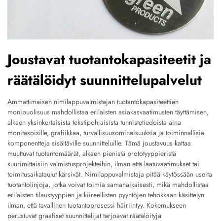
Joustavat tuotantokapasiteetit ja
räätälöidyt suunnittelupalvelut
Ammattimaisen nimilappuvalmistajan tuotantokapasiteettien
monipuolisuus mahdollistaa erilaisten asiakasvaatimusten täyttämisen,
alkaen yksinkertaisista tekstipohjaisista tunnistetiedoista aina
monitasoisille, grafiikkaa, turvallisuusominaisuuksia ja toiminnallisia
komponentteja sisältäville suunnitteluille. Tämä joustavuus kattaa
muuttuvat tuotantomäärät, alkaen pienistä prototyyppieristä
suurimittaisiin valmistusprojekteihin, ilman että laatuvaatimukset tai
toimitusaikataulut kärsivät. Nimilappuvalmistaja pitää käytössään useita
tuotantolinjoja, jotka voivat toimia samanaikaisesti, mikä mahdollistaa
erilaisten tilaustyyppien ja kiireellisten pyyntöjen tehokkaan käsittelyn
ilman, että tavallinen tuotantoprosessi häiriintyy. Kokemukseen
perustuvat graafiset suunnittelijat tarjoavat räätälöityjä