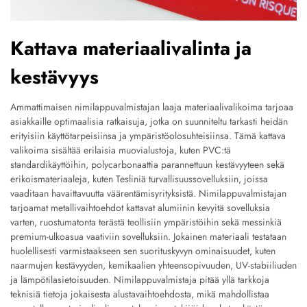
Kattava materiaalivalinta ja
kestävyys
Ammattimaisen nimilappuvalmistajan laaja materiaalivalikoima tarjoaa
asiakkaille optimaalisia ratkaisuja, jotka on suunniteltu tarkasti heidän
erityisiin käyttötarpeisiinsa ja ympäristöolosuhteisiinsa. Tämä kattava
valikoima sisältää erilaisia muovialustoja, kuten PVC:tä
standardikäyttöihin, polycarbonaattia parannettuun kestävyyteen sekä
erikoismateriaaleja, kuten Tesliniä turvallisuussovelluksiin, joissa
vaaditaan havaittavuutta väärentämisyrityksistä. Nimilappuvalmistajan
tarjoamat metallivaihtoehdot kattavat alumiinin kevyitä sovelluksia
varten, ruostumatonta terästä teollisiin ympäristöihin sekä messinkiä
premium-ulkoasua vaativiin sovelluksiin. Jokainen materiaali testataan
huolellisesti varmistaakseen sen suorituskyvyn ominaisuudet, kuten
naarmujen kestävyyden, kemikaalien yhteensopivuuden, UV-stabiiliuden
ja lämpötilasietoisuuden. Nimilappuvalmistaja pitää yllä tarkkoja
teknisiä tietoja jokaisesta alustavaihtoehdosta, mikä mahdollistaa