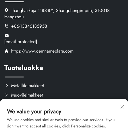
hanghai-kuja 1183-8#, Shangchengin piiri, 310018
Hangzhou
+86-13346185958
[email protected]
https://www.oemnameplate.com
Tuoteluokka
Metallileimakkeet
Muovileimakkeet
Tarrat ja Etiketit
We value your privacy
Mukautetut Käsityöt
We use cookies and similar tools to provide our services. If you
don't want to accept all cookies, click Personalize cookies.