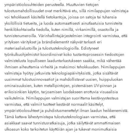
ympäristöolosuhteiden perusteella. Muuttuvien tietojen
tulostusmahdollisuudet ovat merkittävä etu, sillä nimilappujen valmistaja
voi tehokkaasti käsitellä tietokantoja, joissa on satoja tai tuhansia
yksilöllisiä tietueita, ja luoda automaattisesti ainutlaatuisia tunnisteita
henkilökohtaisella tiedolla, kuten nimillä, virkanimillä, osastoilla ja
tunnistenumeroilla. Värinhallintajärjestelmien integrointi varmistaa, että
yrityksen väritykset ja brändielementit näkyvät tarkasti eri
materiaalialustoilla ja tulostusteknologioilla. Edistyneet
työnkulkuohjelmistot koordinoivat koko tuotantoprosessin tiedostojen
valmistelusta lopulliseen laaduntarkastukseen saakka, mikä vähentää
ihmisen aiheuttamia virheitä ja maksimoi tehokkuuden. Nimilappujen
valmistaja hyötyy jatkuvista teknologiapäivityksistä, jotka sisältävät
uusimmat tulostusinnovaatiot ja mahdollistavat uusien, huippuluokan
ominaisuuksien, kuten metallipintojen, pistemäisen UV-pinnan ja
erikoisinkien käytön, tarjoamisen luodakseen erottuvia visuaalisia
vaikutelmia. Nimilappujen valmistajan suorittama kestävyystestaus
varmistaa, että valmiit tuotteet kestävät normaalit käsittelyt,
ympäristöolosuhteet ja puhdistusmenettelyt ilman laadun heikkenemistä.
Tämä kattava lähestymistapa tulostusteknologiaan varmistaa, että
asiakkaat saavat tunnistusratkaisuja, jotka säilyttävät ammattimaisen
ulkoasun koko tarkoitetun käyttöiän ajan ja tukevat monimutkaisia