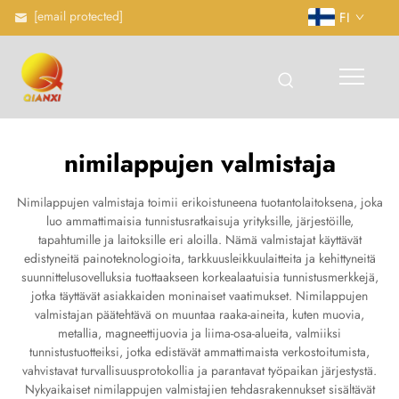
[email protected]
FI
nimilappujen valmistaja
Nimilappujen valmistaja toimii erikoistuneena tuotantolaitoksena, joka
luo ammattimaisia tunnistusratkaisuja yrityksille, järjestöille,
tapahtumille ja laitoksille eri aloilla. Nämä valmistajat käyttävät
edistyneitä painoteknologioita, tarkkuusleikkuulaitteita ja kehittyneitä
suunnittelusovelluksia tuottaakseen korkealaatuisia tunnistusmerkkejä,
jotka täyttävät asiakkaiden moninaiset vaatimukset. Nimilappujen
valmistajan päätehtävä on muuntaa raaka-aineita, kuten muovia,
metallia, magneettijuovia ja liima-osa-alueita, valmiiksi
tunnistustuotteiksi, jotka edistävät ammattimaista verkostoitumista,
vahvistavat turvallisuusprotokollia ja parantavat työpaikan järjestystä.
Nykyaikaiset nimilappujen valmistajien tehdasrakennukset sisältävät