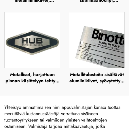
metallinimikilvet,
sublimaatiokilpi,
anodoidut alumiinikilvet
eurooppalaisen auton
etupuolen rekisterikilpi,
merkkitaulut ja taulut
räätälöityä suunnittelua
varten
Metalliset, harjattuun
Metallitulosteita sisältävät
pinnan käsittelyyn tehtyjä
alumiinikilvet, syövytettyjä
ulkokäyttöön tarkoitettuja
ruostumattomasta
ruostumattomasta
teräksestä valmistettuja
teräksestä valmistettuja
nimikilviä, merkkiä,
kilviä, syövytettyjä
lasergraavattuja
Yhteistyö ammattimaisen nimilappuvalmistajan kanssa tuottaa
nimikilviä, merkkiä,
anodisoituja
merkittäviä kustannussäästöjä verrattuna sisäiseen
lasergraavattuja
hopeanvärisiä
tuotantoyritykseen tai valmiiden yleisten vaihtoehtojen
anodisoituja alumiinikilviä,
alumiinikilviä, koneiden
ostamiseen. Valmistaja tarjoaa mittakaavaetuja, jotka