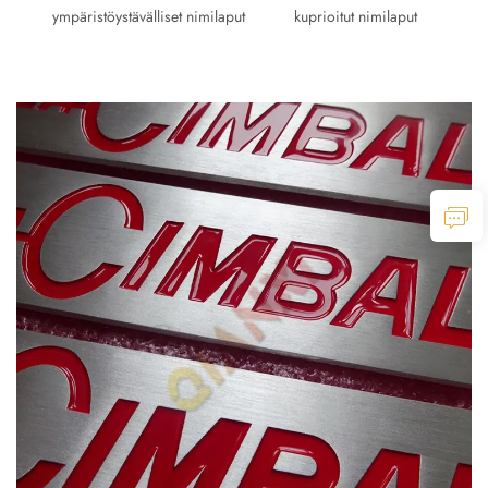
ympäristöystävälliset nimilaput
kuprioitut nimilaput