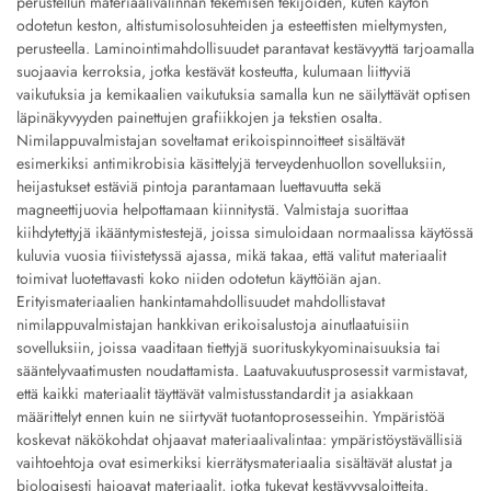
perustellun materiaalivalinnan tekemisen tekijöiden, kuten käytön
odotetun keston, altistumisolosuhteiden ja esteettisten mieltymysten,
perusteella. Laminointimahdollisuudet parantavat kestävyyttä tarjoamalla
suojaavia kerroksia, jotka kestävät kosteutta, kulumaan liittyviä
vaikutuksia ja kemikaalien vaikutuksia samalla kun ne säilyttävät optisen
läpinäkyvyyden painettujen grafiikkojen ja tekstien osalta.
Nimilappuvalmistajan soveltamat erikoispinnoitteet sisältävät
esimerkiksi antimikrobisia käsittelyjä terveydenhuollon sovelluksiin,
heijastukset estäviä pintoja parantamaan luettavuutta sekä
magneettijuovia helpottamaan kiinnitystä. Valmistaja suorittaa
kiihdytettyjä ikääntymistestejä, joissa simuloidaan normaalissa käytössä
kuluvia vuosia tiivistetyssä ajassa, mikä takaa, että valitut materiaalit
toimivat luotettavasti koko niiden odotetun käyttöiän ajan.
Erityismateriaalien hankintamahdollisuudet mahdollistavat
nimilappuvalmistajan hankkivan erikoisalustoja ainutlaatuisiin
sovelluksiin, joissa vaaditaan tiettyjä suorituskykyominaisuuksia tai
sääntelyvaatimusten noudattamista. Laatuvakuutusprosessit varmistavat,
että kaikki materiaalit täyttävät valmistusstandardit ja asiakkaan
määrittelyt ennen kuin ne siirtyvät tuotantoprosesseihin. Ympäristöä
koskevat näkökohdat ohjaavat materiaalivalintaa: ympäristöystävällisiä
vaihtoehtoja ovat esimerkiksi kierrätysmateriaalia sisältävät alustat ja
biologisesti hajoavat materiaalit, jotka tukevat kestävyysaloitteita.