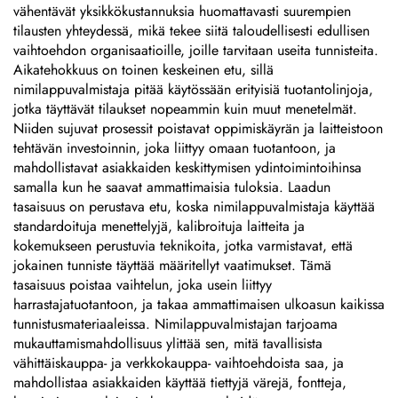
tarrakilviä
nimikilviä
vähentävät yksikkökustannuksia huomattavasti suurempien
tilausten yhteydessä, mikä tekee siitä taloudellisesti edullisen
vaihtoehdon organisaatioille, joille tarvitaan useita tunnisteita.
Aikatehokkuus on toinen keskeinen etu, sillä
nimilappuvalmistaja pitää käytössään erityisiä tuotantolinjoja,
jotka täyttävät tilaukset nopeammin kuin muut menetelmät.
Niiden sujuvat prosessit poistavat oppimiskäyrän ja laitteistoon
tehtävän investoinnin, joka liittyy omaan tuotantoon, ja
mahdollistavat asiakkaiden keskittymisen ydintoimintoihinsa
samalla kun he saavat ammattimaisia tuloksia. Laadun
tasaisuus on perustava etu, koska nimilappuvalmistaja käyttää
standardoituja menettelyjä, kalibroituja laitteita ja
kokemukseen perustuvia teknikoita, jotka varmistavat, että
jokainen tunniste täyttää määritellyt vaatimukset. Tämä
tasaisuus poistaa vaihtelun, joka usein liittyy
harrastajatuotantoon, ja takaa ammattimaisen ulkoasun kaikissa
tunnistusmateriaaleissa. Nimilappuvalmistajan tarjoama
mukauttamismahdollisuus ylittää sen, mitä tavallisista
vähittäiskauppa- ja verkkokauppa- vaihtoehdoista saa, ja
mahdollistaa asiakkaiden käyttää tiettyjä värejä, fontteja,