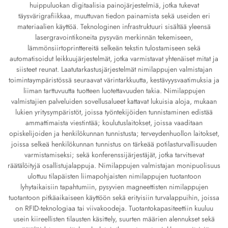
huippuluokan digitaalisia painojärjestelmiä, jotka tukevat
täysvärigrafiikkaa, muuttuvan tiedon painamista sekä useiden eri
materiaalien käyttöä. Teknologinen infrastruktuuri sisältää yleensä
lasergravointikoneita pysyvän merkinnän tekemiseen,
lämmönsiirtoprinttereitä selkeän tekstin tulostamiseen sekä
automatisoidut leikkuujärjestelmät, jotka varmistavat yhtenäiset mitat ja
siisteet reunat. Laatutarkastusjärjestelmät nimilappujen valmistajan
toimintaympäristössä seuraavat värintarkkuutta, kestävyysvaatimuksia ja
liiman tarttuvuutta tuotteen luotettavuuden takia. Nimilappujen
valmistajien palveluiden sovellusalueet kattavat lukuisia aloja, mukaan
lukien yritysympäristöt, joissa työntekijöiden tunnistaminen edistää
ammattimaista viestintää; koulutuslaitokset, joissa vaaditaan
opiskelijoiden ja henkilökunnan tunnistusta; terveydenhuollon laitokset,
joissa selkeä henkilökunnan tunnistus on tärkeää potilasturvallisuuden
varmistamiseksi; sekä konferenssijärjestäjät, jotka tarvitsevat
räätälöityjä osallistujalappuja. Nimilappujen valmistajan monipuolisuus
ulottuu tilapäisten liimapohjaisten nimilappujen tuotantoon
lyhytaikaisiin tapahtumiin, pysyvien magneettisten nimilappujen
tuotantoon pitkäaikaiseen käyttöön sekä erityisiin turvalappuihin, joissa
on RFID-teknologiaa tai viivakoodeja. Tuotantokapasiteettiin kuuluu
usein kiireellisten tilausten käsittely, suurten määrien alennukset sekä