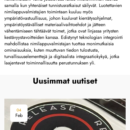
samalla kun yhtenäiset tunnistusratkaisut säilyvät. Luotettavien
nimilappuvalmistajien toimintaan kuuluu myös
ympäristövastuullisuus, johon kuuluvat kierrätysohjelmat,
ympäristöystävälliset materiaalivaihtoehdot ja jätteen
vähentämiseen tähtäävät toimet, jotka ovat linjassa yritysten
kestävyystavoitteiden kanssa. Edistynyt teknologian integrointi
mahdollistaa nimilappuvalmistajan tuottaa monimutkaisia
ominaisuuksia, kuten muuttuvan tiedon tulostusta,
turvallisuuselementtejä ja digitaalista integraatiokykyä, jotka
laajentavat toiminnallisuutta perustunnuksen yli.
Uusimmat uutiset
04
Feb