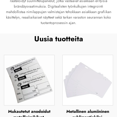
räätälöidyt suunnittelupalvelut, jotka vastaavat asiakkaan erityisiä
brändäysvaatimuksia. Digitaalisten työnkulkujen integrointi
mahdollistaa nimilappujen valmistajan tehokkaan asiakkaan grafiikan
käsittelyn, reaaliaikaiset näytteet sekä tarkan varaston seurannan koko
tuotantoprosessin ajan.
Uusia tuotteita
Mukautetut anodoidut
Metallinen alumiininen