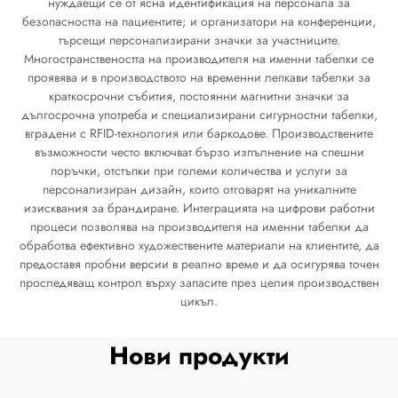
нуждаещи се от ясна идентификация на персонала за
безопасността на пациентите; и организатори на конференции,
търсещи персонализирани значки за участниците.
Многостранствеността на производителя на именни табелки се
проявява и в производството на временни лепкави табелки за
краткосрочни събития, постоянни магнитни значки за
дългосрочна употреба и специализирани сигурностни табелки,
вградени с RFID-технология или баркодове. Производствените
възможности често включват бързо изпълнение на спешни
поръчки, отстъпки при големи количества и услуги за
персонализиран дизайн, които отговарят на уникалните
изисквания за брандиране. Интеграцията на цифрови работни
процеси позволява на производителя на именни табелки да
обработва ефективно художествените материали на клиентите, да
предоставя пробни версии в реално време и да осигурява точен
проследяващ контрол върху запасите през целия производствен
цикъл.
Нови продукти