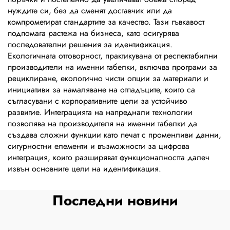
нуждите си, без да сменят доставчик или да
компрометират стандартите за качество. Тази гъвкавост
подпомага растежа на бизнеса, като осигурява
последователни решения за идентификация.
Екологичната отговорност, практикувана от респектабилни
производители на именни табелки, включва програми за
рециклиране, екологично чисти опции за материали и
инициативи за намаляване на отпадъците, които са
съгласувани с корпоративните цели за устойчиво
развитие. Интеграцията на напреднали технологии
позволява на производителя на именни табелки да
създава сложни функции като печат с променливи данни,
сигурностни елементи и възможности за цифрова
интеграция, които разширяват функционалността далеч
извън основните цели на идентификация.
Последни новини