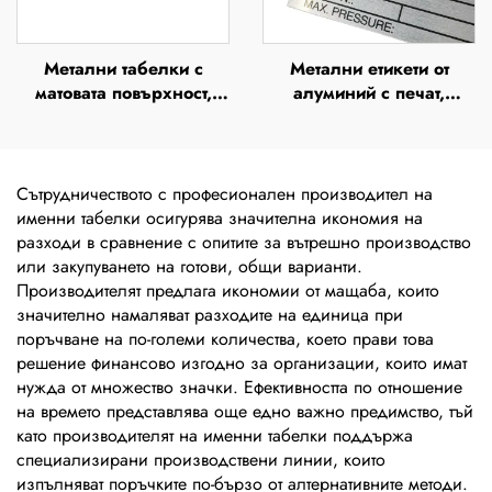
Метални табелки с
Метални етикети от
матовата повърхност,
алуминий с печат,
външни табелки от
гравирани табелки от
неръждаема стомана,
неръждаема стомана,
гравирани табелки,
етикети, лазерно
етикети, лазерно
гравирани машинни
Сътрудничеството с професионален производител на
гравирани табелки от
табелки от анодизирано
именни табелки осигурява значителна икономия на
анодизиран алуминий,
сребристо алуминий
разходи в сравнение с опитите за вътрешно производство
лепящи етикети
или закупуването на готови, общи варианти.
Производителят предлага икономии от мащаба, които
значително намаляват разходите на единица при
поръчване на по-големи количества, което прави това
решение финансово изгодно за организации, които имат
нужда от множество значки. Ефективността по отношение
на времето представлява още едно важно предимство, тъй
като производителят на именни табелки поддържа
специализирани производствени линии, които
изпълняват поръчките по-бързо от алтернативните методи.