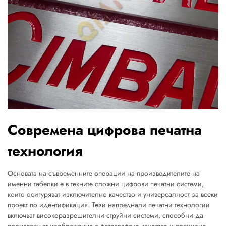
Современа цифрова печатна
технология
Основата на съвременните операции на производителите на
именни табелки е в техните сложни цифрови печатни системи,
които осигуряват изключително качество и универсалност за всеки
проект по идентификация. Тези напреднали печатни технологии
включват високоразрешителни струйни системи, способни да