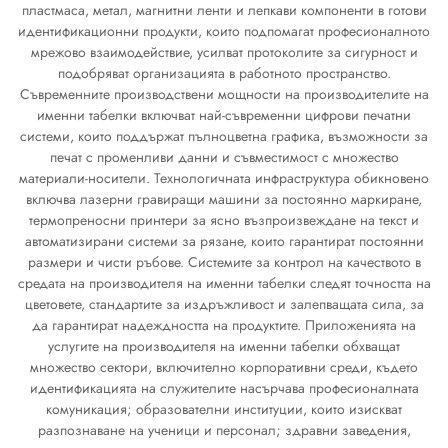
пластмаса, метал, магнитни ленти и лепкави компоненти в готови
идентификационни продукти, които подпомагат професионалното
мрежово взаимодействие, усилват протоколите за сигурност и
подобряват организацията в работното пространство.
Съвременните производствени мощности на производителите на
именни табелки включват най-съвременни цифрови печатни
системи, които поддържат пълноцветна графика, възможности за
печат с променливи данни и съвместимост с множество
материали-носители. Технологичната инфраструктура обикновено
включва лазерни гравиращи машини за постоянно маркиране,
термопреносни принтери за ясно възпроизвеждане на текст и
автоматизирани системи за рязане, които гарантират постоянни
размери и чисти ръбове. Системите за контрол на качеството в
средата на производителя на именни табелки следят точността на
цветовете, стандартите за издръжливост и залепващата сила, за
да гарантират надеждността на продуктите. Приложенията на
услугите на производителя на именни табелки обхващат
множество сектори, включително корпоративни среди, където
идентификацията на служителите насърчава професионалната
комуникация; образователни институции, които изискват
разпознаване на ученици и персонал; здравни заведения,