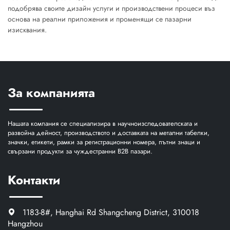
подобрява своите дизайн услуги и производствени процеси въз
основа на реални приложения и променящи се пазарни
изисквания.
За компанията
Нашата компания се специализира в научноизследователската и
развойна дейност, производството и доставката на метални табелки,
значки, етикети, рамки за регистрационни номера, пътни знаци и
свързани продукти за чуждестранни B2B пазари.
Контакти
1183-8#, Hanghai Rd Shangcheng District, 310018
Hangzhou