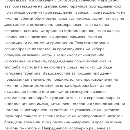
произвеждат изображения с фотографско качество и прецизно
възпроизвеждане на цветове, което гарантира последователност
при големи серийни производствени партиди. Производителят на
именни табелки обикновено използва няколко различни печатни
методологии, включително термопреносен печат за остра
четливост на текста, дифузионен (сублимационен) печат за ярка
наситеност на цветовете и директен термичен печат за
икономични едноцветни приложения. Това технологично
разнообразие позволява на производителя да избере
оптималния печатен метод в зависимост от конкретните
изисквания на клиента, предвидената продължителност на
употреба и условията на околната среда, на които ще бъде
изложена табелката. Възможностите за променливи данни
представляват значително предимство, като производителят на
именни табелки може ефективно да обработва бази данни,
съдържащи стотици или хиляди индивидуални записи,
автоматично генерирайки уникални значки с персонализирана
информация като имена, длъжности, отдели и идентификационни
номера. Интегрирането на системи за управление на цветовете
гарантира точното възпроизвеждане на корпоративните цветове и
брендови елементи върху различни материали и чрез различни
печатни технологии. Напредналото софтуерно решение за