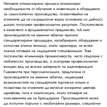
Неговите оптимизирани процеси елиминират
необходимостта от обучение и инвестиции в оборудване
за самостоятелно производство, позволявайки на
клиентите да се съсредоточат върху основната си дейност,
докато получават професионални резултати. Постоянството
в качеството е фундаментално предимство, тъй като
производителят на именни табелки прилага
стандартизирани процедури, калибрирано оборудване и
използва опитни техници, които гарантират, че всяка
значка отговаря на зададените спецификации. Това
постоянство елиминира променливостта, често свързана с
любителско производство, и осигурява професионален
външен вид на всички материали за идентификация.
Гъвкавостта при персонализация, предлагана от
производителя на именни табелки, надвишава
възможностите на стандартните търговски опции и
позволява на клиентите да включат конкретни цветове,
шрифтове, лога и композиции, които отговарят на
изискванията им за брандиране. Производителят може
да изпълни поръчки с необичайни размери, специални