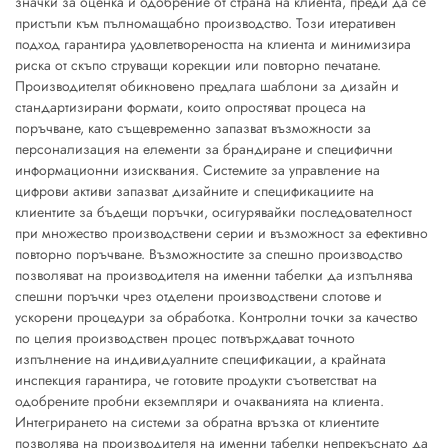
значки за оценка и одобрение от страна на клиента, преди да се
пристъпи към пълномащабно производство. Този итеративен
подход гарантира удовлетвореността на клиента и минимизира
риска от скъпо струващи корекции или повторно печатане.
Производителят обикновено предлага шаблони за дизайн и
стандартизирани формати, които опростяват процеса на
поръчване, като същевременно запазват възможности за
персонализация на елементи за брандиране и специфични
информационни изисквания. Системите за управление на
цифрови активи запазват дизайните и спецификациите на
клиентите за бъдещи поръчки, осигурявайки последователност
при множество производствени серии и възможност за ефективно
повторно поръчване. Възможностите за спешно производство
позволяват на производителя на именни табелки да изпълнява
спешни поръчки чрез отделени производствени слотове и
ускорени процедури за обработка. Контролни точки за качество
по целия производствен процес потвърждават точното
изпълнение на индивидуалните спецификации, а крайната
инспекция гарантира, че готовите продукти съответстват на
одобрените пробни екземпляри и очакванията на клиента.
Интегрирането на системи за обратна връзка от клиентите
позволява на производителя на именни табелки непрекъснато да