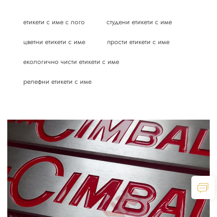
етикети с име с лого
студени етикети с име
цветни етикети с име
прости етикети с име
екологично чисти етикети с име
релефни етикети с име