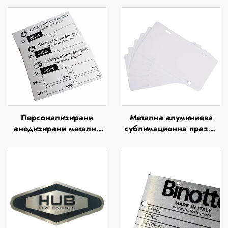
Персонализирани
Метална алуминиева
анодизирани метални
сублимационна празна
табелки, анодизирани
табелка за
алуминиеви табелки
регистрационен номер
– европейска предна
табелка за автомобил,
табелки и табела за
персонализиран дизайн