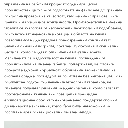
управление на работния процес координира целия
производствен цикъл – от подготовката на файловете до крайната
контролна проверка на качеството, като минимизира човешките
грешки и максимизира ефективността. Производителят на именни
табелки се възползва от непрекъснати технологични подобрения,
които включват най-новите иновации в областта на печата,
позволявайки му да предлага предовременни функции като
метални финишни покрития, локални UV-покрития и специални
мастила, които създават отличителни визуални ефекти.
Изпитанията за издръжливост на печата, провеждани от
производителя на именни табелки, потвърждават, че готовите
продукти издържат нормалното обращение, въздействието на
околната среда и процедури за почистване без деградация. Този
комплексен подход към печатните технологии гарантира, че
клиентите получават решения за идентификация, които запазват
професионален външен вид през целия предвиден
експлоатационен срок, като едновременно поддържат сложни
дизайнерски изисквания, които биха били невъзможни за
постигане чрез конвенционални печатни методи.