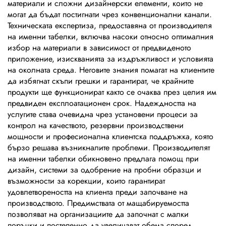
материали и сложни дизайнерски елементи, които не
могат да бъдат постигнати чрез конвенционални канали.
Техническата експертиза, предоставяна от производителя
на именни табелки, включва насоки относно оптималния
избор на материали в зависимост от предвиденото
приложение, изискванията за издръжливост и условията
на околната среда. Неговите знания помагат на клиентите
да избягнат скъпи грешки и гарантират, че крайните
продукти ще функционират както се очаква през целия им
предвиден експлоатационен срок. Надеждността на
услугите става очевидна чрез установени процеси за
контрол на качеството, резервни производствени
мощности и професионална клиентска поддръжка, която
бързо решава възникналите проблеми. Производителят
на именни табелки обикновено предлага помощ при
дизайн, системи за одобрение на пробни образци и
възможности за корекции, които гарантират
удовлетвореността на клиента преди започване на
производството. Предимствата от мащабируемостта
позволяват на организациите да започнат с малки
поръчки и постепенно да увеличават обема според