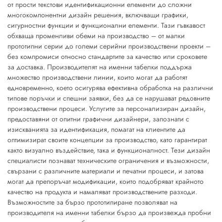
от прости текстови идентификационни елементи до сложни
многокомпонентни дизайн решения, включващи графики,
сигурностни функции и функционални елементи. Тази гъвкавост
обхваща променливи обеми на производство – от малки
прототипни серии до големи серийни производствени проекти –
без компромиси относно стандартите за качество или сроковете
за доставка. Производителят на именни табелки поддържа
множество производствени линии, които могат да работят
едновременно, което осигурява ефективна обработка на различни
типове поръчки и спешни заявки, без да се нарушават редовните
производствени процеси. Услугите за персонализиран дизайн,
предоставяни от опитни графични дизайнери, запознати с
изискванията за идентификация, помагат на клиентите да
оптимизират своите концепции за производство, като гарантират
както визуално въздействие, така и функционалност. Тези дизайн
специалисти познават техническите ограничения и възможности,
свързани с различните материали и печатни процеси, и затова
могат да препоръчат модификации, които подобряват крайното
качество на продукта и намаляват производствените разходи.
Възможностите за бързо прототипиране позволяват на
производителя на именни табелки бързо да произвежда пробни