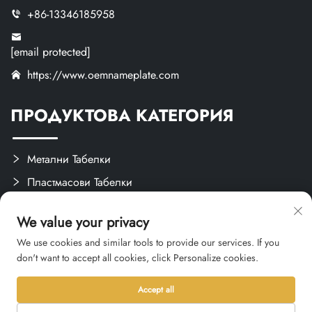
+86-13346185958
[email protected]
https://www.oemnameplate.com
ПРОДУКТОВА КАТЕГОРИЯ
Метални Табелки
Пластмасови Табелки
Етикети и Налепки
We value your privacy
Персонализирани Ръчни Делца
We use cookies and similar tools to provide our services. If you
don't want to accept all cookies, click Personalize cookies.
Accept all
Авторско право © 2026 Hangzhou Qianxi Crafts CO., Ltd. Всички
права запазени. -
Политика за поверителност