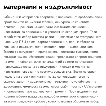
материали и издръжливост
Обширният материален асортимент, предлаган от професионален
производител на именни табелки, осигурява на клиентите
оптимални решения, адаптирани към техните специфични
изисквания за приложение и условия на околната среда. Този
всеобхватен избор включва различни пластмасови субстрати, като
например ПВЦ за стандартни приложения, поликарбонат за
повишена издръжливост и специализирани материали като
Теслин за сигурностни приложения, изискващи функции, които
показват намеса. Металните опции, предлагани от производителя
на именни табелки, включват алуминий за леки приложения,
неръждаема стомана за индустриални среди и месинг за
изисквания, свързани с премиум външен вид. Всеки материал
подлага на строги изпитания, за да се потвърдят неговите
експлоатационни характеристики, включително устойчивост на
драскотини, химическа съвместимост, стабилност при UV-лъчение
и толерантност към температурни промени. Производителят на
именни табелки поддържа подробни технически спецификации
за всеки предложен субстрат, което позволява обоснован избор