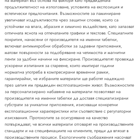
на материал въз основа на фактори като предвидената
продължителност на използване, условията на експозиция и
естетически предпочитания. Възможностите за ламиниране
увеличават издръжливостта чрез защитни слоеве, които са
устойчиви на влага, абразия и химично въздействие, като запазват
оптичната яснота на отпечатаните графики и текстове. Специалните
покрития, нанасяни от производителя на именни табелки,
включват антимикробни обработки за здравни приложения,
матови повърхности за подобряване на четимостта и магнитни
ленти за удобни начини на фиксиране. Производителят провежда
ускорени изпитания за стареене, които имитират години
нормална употреба в компресирани временни рамки,
гарантирайки, че избраните материали ще работят надеждно
през целия им предвиден експлоатационен живот. Възможностите
за персонализирано набавяне на материали позволяват на
производителя на именни табелки да доставя специализирани
субстрати за уникални приложения, изискващи конкретни
експлоатационни характеристики или съответствие с регулаторни
изисквания. Протоколите за осигуряване на качество
потвърждават, че всички материали отговарят на производствените
стандарти и на спецификациите на клиентите, преди да влязат в
производствените процеси. Екологичните съображения насочват