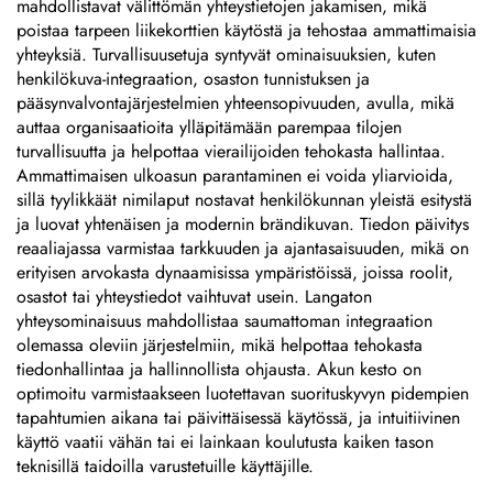
mahdollistavat välittömän yhteystietojen jakamisen, mikä
poistaa tarpeen liikekorttien käytöstä ja tehostaa ammattimaisia
yhteyksiä. Turvallisuusetuja syntyvät ominaisuuksien, kuten
henkilökuva-integraation, osaston tunnistuksen ja
pääsynvalvontajärjestelmien yhteensopivuuden, avulla, mikä
auttaa organisaatioita ylläpitämään parempaa tilojen
turvallisuutta ja helpottaa vierailijoiden tehokasta hallintaa.
Ammattimaisen ulkoasun parantaminen ei voida yliarvioida,
sillä tyylikkäät nimilaput nostavat henkilökunnan yleistä esitystä
ja luovat yhtenäisen ja modernin brändikuvan. Tiedon päivitys
reaaliajassa varmistaa tarkkuuden ja ajantasaisuuden, mikä on
erityisen arvokasta dynaamisissa ympäristöissä, joissa roolit,
osastot tai yhteystiedot vaihtuvat usein. Langaton
yhteysominaisuus mahdollistaa saumattoman integraation
olemassa oleviin järjestelmiin, mikä helpottaa tehokasta
tiedonhallintaa ja hallinnollista ohjausta. Akun kesto on
optimoitu varmistaakseen luotettavan suorituskyvyn pidempien
tapahtumien aikana tai päivittäisessä käytössä, ja intuitiivinen
käyttö vaatii vähän tai ei lainkaan koulutusta kaiken tason
teknisillä taidoilla varustetuille käyttäjille.