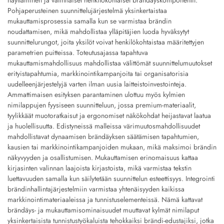
näyttäminen ja valinnaiset henkilökohtaiset brändäyskomponentit.
Pohjaperusteinen suunnittelujärjestelmä yksinkertaistaa
mukauttamisprosessia samalla kun se varmistaa brändin
noudattamisen, mikä mahdollistaa ylläpitäjien luoda hyväksytyt
suunnittelurungot, joita yksilöt voivat henkilökohtaistaa määritettyjen
parametrien puitteissa. Toteutusajassa tapahtuva
mukauttamismahdollisuus mahdollistaa välittömät suunnittelumuutokset
erityistapahtumia, markkinointikampanjoita tai organisatorisia
uudelleenjärjestelyjä varten ilman uusia laitteistoinvestointeja.
Ammattimaisen esityksen parantaminen ulottuu myös kylmien
nimilappujen fyysiseen suunnitteluun, jossa premium-materiaalit,
tyylikkäät muotoratkaisut ja ergonomiset näkökohdat heijastavat laatua
ja huolellisuutta. Edistyneissä malleissa värimuutosmahdollisuudet
mahdollistavat dynaamisen brändäyksen säätämisen tapahtumien,
kausien tai markkinointikampanjoiden mukaan, mikä maksimoi brändin
näkyvyyden ja osallistumisen. Mukauttamisen erinomaisuus kattaa
kirjasinten valinnan laajoista kirjastoista, mikä varmistaa tekstin
luettavuuden samalla kun säilytetään suunnittelun esteettisyys. Integrointi
brändinhallintajärjestelmiin varmistaa yhtenäisyyden kaikissa
markkinointimateriaaleissa ja tunnistuselementeissä. Nämä kattavat
brändäys- ja mukauttamisominaisuudet muuttavat kylmät nimilaput
yksinkertaisista tunnistustyökaluista tehokkaiksi brändi-edustajiksi, jotka