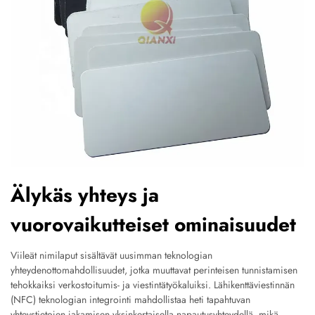
Älykäs yhteys ja
vuorovaikutteiset ominaisuudet
Viileät nimilaput sisältävät uusimman teknologian
yhteydenottomahdollisuudet, jotka muuttavat perinteisen tunnistamisen
tehokkaiksi verkostoitumis- ja viestintätyökaluiksi. Lähikenttäviestinnän
(NFC) teknologian integrointi mahdollistaa heti tapahtuvan
yhteystietojen jakamisen yksinkertaisella napautusyhteydellä, mikä