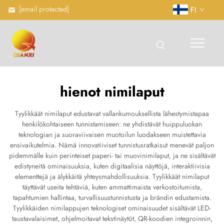
[email protected]
FI
hienot nimilaput
Tyylikkäät nimilaput edustavat vallankumouksellista lähestymistapaa
henkilökohtaiseen tunnistamiseen: ne yhdistävät huippuluokan
teknologian ja suoraviivaisen muotoilun luodakseen muistettavia
ensivaikutelmia. Nämä innovatiiviset tunnistusratkaisut menevät paljon
pidemmälle kuin perinteiset paperi- tai muovinimilaput, ja ne sisältävät
edistyneitä ominaisuuksia, kuten digitaalisia näyttöjä, interaktiivisia
elementtejä ja älykkäitä yhteysmahdollisuuksia. Tyylikkäät nimilaput
täyttävät useita tehtäviä, kuten ammattimaista verkostoitumista,
tapahtumien hallintaa, turvallisuustunnistusta ja brändin edustamista.
Tyylikkäiden nimilappujen teknologiset ominaisuudet sisältävät LED-
taustavalaisimet, ohjelmoitavat tekstinäytöt, QR-koodien integroinnin,