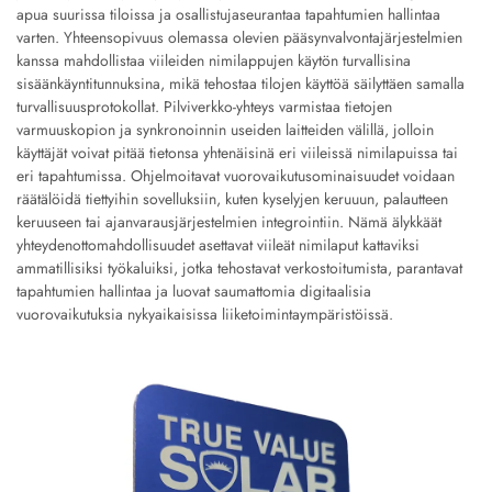
apua suurissa tiloissa ja osallistujaseurantaa tapahtumien hallintaa
varten. Yhteensopivuus olemassa olevien pääsynvalvontajärjestelmien
kanssa mahdollistaa viileiden nimilappujen käytön turvallisina
sisäänkäyntitunnuksina, mikä tehostaa tilojen käyttöä säilyttäen samalla
turvallisuusprotokollat. Pilviverkko-yhteys varmistaa tietojen
varmuuskopion ja synkronoinnin useiden laitteiden välillä, jolloin
käyttäjät voivat pitää tietonsa yhtenäisinä eri viileissä nimilapuissa tai
eri tapahtumissa. Ohjelmoitavat vuorovaikutusominaisuudet voidaan
räätälöidä tiettyihin sovelluksiin, kuten kyselyjen keruuun, palautteen
keruuseen tai ajanvarausjärjestelmien integrointiin. Nämä älykkäät
yhteydenottomahdollisuudet asettavat viileät nimilaput kattaviksi
ammatillisiksi työkaluiksi, jotka tehostavat verkostoitumista, parantavat
tapahtumien hallintaa ja luovat saumattomia digitaalisia
vuorovaikutuksia nykyaikaisissa liiketoimintaympäristöissä.