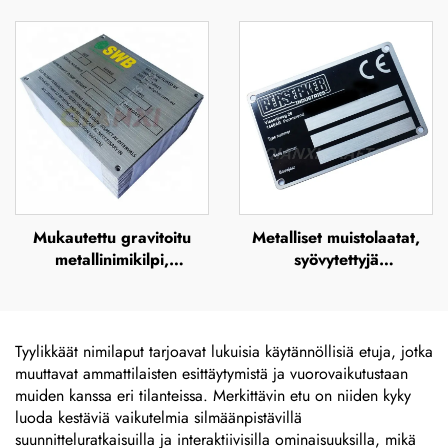
teräksestä valmistetut
ja merkkitarralabel,
gravitoitavat, UV-
alumiinimerkki,
tulosteella varustetut,
tunnistelevy, ruostumaton
silkkipainokseen ja
teräs -nimikilpi
offsetpainokseen
soveltuvat
metallinimikilvet sekä
korostettu metallilevy
Mukautettu gravitoitu
Metalliset muistolaatat,
metallinimikilpi,
syövytettyjä
kuvaplaakka, syövytetty
ruostumattomasta
ruostumaton teräs -logon
teräksestä valmistettuja
nimikilpi
nimikilviä,
ruostumattomasta
Tyylikkäät nimilaput tarjoavat lukuisia käytännöllisiä etuja, jotka
teräksestä graavattuja
muuttavat ammattilaisten esittäytymistä ja vuorovaikutustaan
logoja sisältäviä nimikilviä
muiden kanssa eri tilanteissa. Merkittävin etu on niiden kyky
luoda kestäviä vaikutelmia silmäänpistävillä
suunnitteluratkaisuilla ja interaktiivisilla ominaisuuksilla, mikä