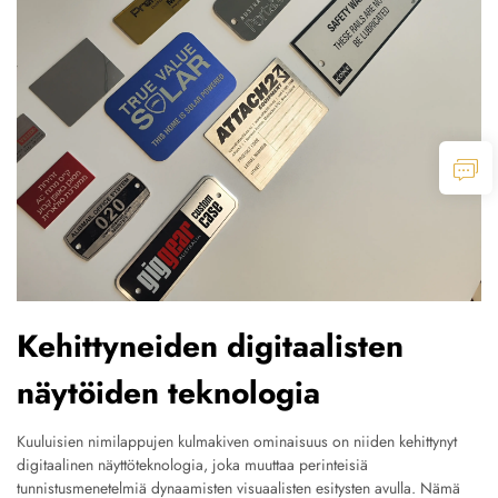
Kehittyneiden digitaalisten
näytöiden teknologia
Kuuluisien nimilappujen kulmakiven ominaisuus on niiden kehittynyt
digitaalinen näyttöteknologia, joka muuttaa perinteisiä
tunnistusmenetelmiä dynaamisten visuaalisten esitysten avulla. Nämä