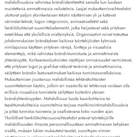
mahdollisuuksia vahvistaa brändiidentiteettiä samalla kun luodaan
muistettavia ammattimaisia vaikutelmia. Laajat mukauttamisvaihtoehdot
ulottuvat paljon yksinkertaisen tekstin näyttämisen yli ja kattavat
värimääritelmät, logon integroinnin, animaatioefektit sekä
henkilökohtaiset suunnitteluelementit, jotka heijastavat sekä yrityksen
estetiikkaa että yksilöllisiä mieltymyksiä. Organisaatiot voivat toteuttaa
johdonmukaisen brändäyksen kaikissa työntekijöiden kylmissä
nimilapuissa käyttäen yrityksen värejä, fontteja ja visuaalisia
elementtejä, mikä vahvistaa brändintunnistusta ja ammattimaista
yhtenäisyyttä. Korkearesoluutioisten näyttöjen ominaisuudet varmistavat,
että yrityksen logot ja grafiikat näkyvät terävinä ja ammattimaisina,
säilyttäen brändin laatuvaatimukset kaikissa tunnistussovelluksissa.
Mukauttamisen joustavuus mahdollistaa tehtäväkohtaisten
suunnittelemien käytön, jolloin eri osastoilla tai tehtävissä voidaan olla
erillisiä visuaalisia tunnisteita säilyttäen kuitenkin yleisen
brändiyhtenäisyyden. Mahdollisuus luoda kausikohtaisia tai
tapahtumakohtaisia suunnitelmia tarjoaa markkinointimahdollisuuksia
ja pitää tunnistus tuoreena ja osallistavana koko vuoden ajan.
Yksilölliset henkilökohtaisuusvaihtoehdot antavat työntekijöille
mahdollisuuden ilmaista persoonallisuuttaan ammattimaisen kehyksen
sisällä, mukaan lukien mukautetut taustat, suosittujen nimien