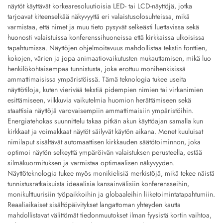
näytöt käyttävät korkearesoluutioisia LED- tai LCD-näyttöjä, jotka
tarjoavat kiteen­selkää näkyvyyttä eri valaistusolosuhteissa, mikä
varmistaa, että nimet ja muu tieto pysyvät selkeästi luettavissa sekä
huonosti valaistuissa konferenssihuoneissa että kirkkaissa ulkoisissa
tapahtumissa. Näyttöjen ohjelmoitavuus mahdollistaa tekstin fonttien,
kokojen, värien ja jopa animaatiovaikutusten mukauttamisen, mikä luo
henkilökohtaisempaa tunnistusta, joka erottuu monihenkisissä
ammattimaisissa ympäristöissä. Tämä teknologia tukee useita
näyttötiloja, kuten vierivää tekstiä pidempien nimien tai virkanimien
esittämiseen, vilkkuvia vaikutelmia huomion herättämiseen sekä
staattisia näyttöjä varovaisempiin ammattimaisiin ympäristöihin.
Energiatehokas suunnittelu takaa pitkän akun käyttöajan samalla kun
kirkkaat ja voimakkaat näytöt säilyvät käytön aikana. Monet kuuluisat
nimilaput sisältävät automaattisen kirkkauden säätötoiminnon, joka
optimoi näytön selkeyttä ympäröivän valaistuksen perusteella, estää
silmäkuormituksen ja varmistaa optimaalisen näkyvyyden.
Näyttöteknologia tukee myös monikielisiä merkistöjä, mikä tekee näistä
tunnistusratkaisuista ideaalisia kansainvälisiin konferensseihin,
monikulttuurisiin työpaikkoihin ja globaaleihin liiketoimintatapahtumiin.
Reaaliaikaiset sisältöpäivitykset langattoman yhteyden kautta
mahdollistavat välittömät tiedonmuutokset ilman fyysistä kortin vaihtoa,