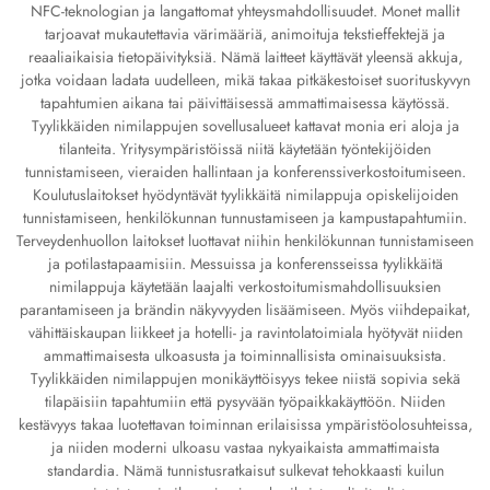
NFC-teknologian ja langattomat yhteysmahdollisuudet. Monet mallit
tarjoavat mukautettavia värimääriä, animoituja tekstieffektejä ja
reaaliaikaisia tietopäivityksiä. Nämä laitteet käyttävät yleensä akkuja,
jotka voidaan ladata uudelleen, mikä takaa pitkäkestoiset suorituskyvyn
tapahtumien aikana tai päivittäisessä ammattimaisessa käytössä.
Tyylikkäiden nimilappujen sovellusalueet kattavat monia eri aloja ja
tilanteita. Yritysympäristöissä niitä käytetään työntekijöiden
tunnistamiseen, vieraiden hallintaan ja konferenssiverkostoitumiseen.
Koulutuslaitokset hyödyntävät tyylikkäitä nimilappuja opiskelijoiden
tunnistamiseen, henkilökunnan tunnustamiseen ja kampustapahtumiin.
Terveydenhuollon laitokset luottavat niihin henkilökunnan tunnistamiseen
ja potilastapaamisiin. Messuissa ja konferensseissa tyylikkäitä
nimilappuja käytetään laajalti verkostoitumismahdollisuuksien
parantamiseen ja brändin näkyvyyden lisäämiseen. Myös viihdepaikat,
vähittäiskaupan liikkeet ja hotelli- ja ravintolatoimiala hyötyvät niiden
ammattimaisesta ulkoasusta ja toiminnallisista ominaisuuksista.
Tyylikkäiden nimilappujen monikäyttöisyys tekee niistä sopivia sekä
tilapäisiin tapahtumiin että pysyvään työpaikkakäyttöön. Niiden
kestävyys takaa luotettavan toiminnan erilaisissa ympäristöolosuhteissa,
ja niiden moderni ulkoasu vastaa nykyaikaista ammattimaista
standardia. Nämä tunnistusratkaisut sulkevat tehokkaasti kuilun