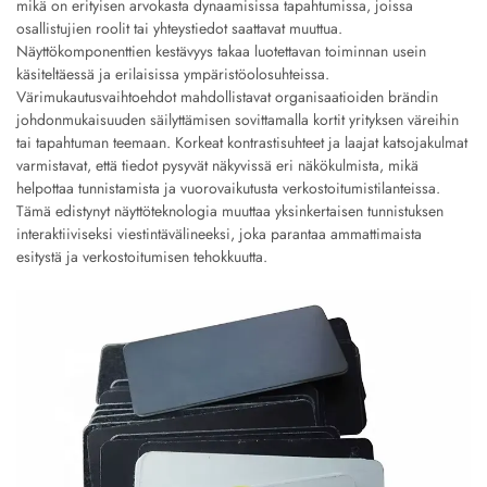
mikä on erityisen arvokasta dynaamisissa tapahtumissa, joissa
osallistujien roolit tai yhteystiedot saattavat muuttua.
Näyttökomponenttien kestävyys takaa luotettavan toiminnan usein
käsiteltäessä ja erilaisissa ympäristöolosuhteissa.
Värimukautusvaihtoehdot mahdollistavat organisaatioiden brändin
johdonmukaisuuden säilyttämisen sovittamalla kortit yrityksen väreihin
tai tapahtuman teemaan. Korkeat kontrastisuhteet ja laajat katsojakulmat
varmistavat, että tiedot pysyvät näkyvissä eri näkökulmista, mikä
helpottaa tunnistamista ja vuorovaikutusta verkostoitumistilanteissa.
Tämä edistynyt näyttöteknologia muuttaa yksinkertaisen tunnistuksen
interaktiiviseksi viestintävälineeksi, joka parantaa ammattimaista
esitystä ja verkostoitumisen tehokkuutta.