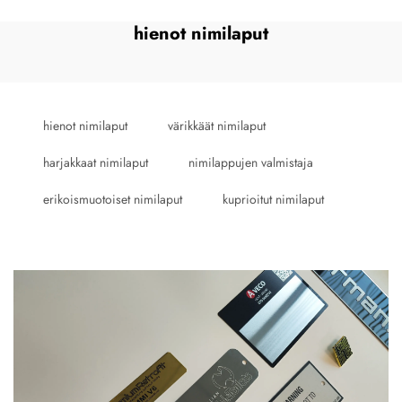
hienot nimilaput
hienot nimilaput
värikkäät nimilaput
harjakkaat nimilaput
nimilappujen valmistaja
erikoismuotoiset nimilaput
kuprioitut nimilaput