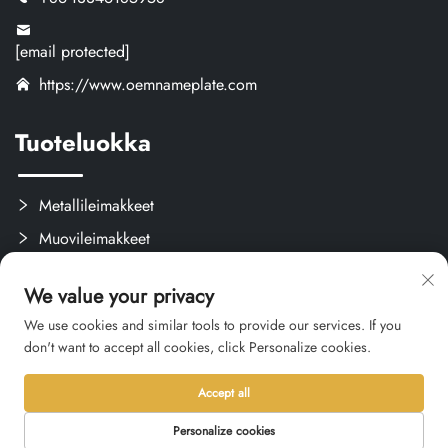
[email protected]
https://www.oemnameplate.com
Tuoteluokka
Metallileimakkeet
Muovileimakkeet
Tarrat ja Etiketit
We value your privacy
Mukautetut Käsityöt
We use cookies and similar tools to provide our services. If you
don't want to accept all cookies, click Personalize cookies.
Accept all
Tekijänoikeus © 2026 Hangzhou Qianxi Crafts CO., Ltd. Kaikki
oikeudet pidätetään. -
Tietosuojakäytäntö
Personalize cookies