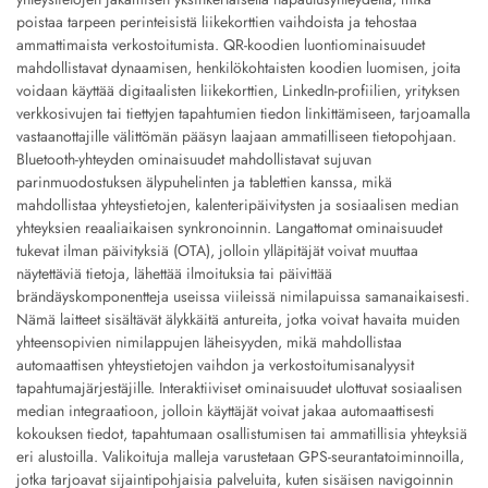
poistaa tarpeen perinteisistä liikekorttien vaihdoista ja tehostaa
ammattimaista verkostoitumista. QR-koodien luontiominaisuudet
mahdollistavat dynaamisen, henkilökohtaisten koodien luomisen, joita
voidaan käyttää digitaalisten liikekorttien, LinkedIn-profiilien, yrityksen
verkkosivujen tai tiettyjen tapahtumien tiedon linkittämiseen, tarjoamalla
vastaanottajille välittömän pääsyn laajaan ammatilliseen tietopohjaan.
Bluetooth-yhteyden ominaisuudet mahdollistavat sujuvan
parinmuodostuksen älypuhelinten ja tablettien kanssa, mikä
mahdollistaa yhteystietojen, kalenteripäivitysten ja sosiaalisen median
yhteyksien reaaliaikaisen synkronoinnin. Langattomat ominaisuudet
tukevat ilman päivityksiä (OTA), jolloin ylläpitäjät voivat muuttaa
näytettäviä tietoja, lähettää ilmoituksia tai päivittää
brändäyskomponentteja useissa viileissä nimilapuissa samanaikaisesti.
Nämä laitteet sisältävät älykkäitä antureita, jotka voivat havaita muiden
yhteensopivien nimilappujen läheisyyden, mikä mahdollistaa
automaattisen yhteystietojen vaihdon ja verkostoitumisanalyysit
tapahtumajärjestäjille. Interaktiiviset ominaisuudet ulottuvat sosiaalisen
median integraatioon, jolloin käyttäjät voivat jakaa automaattisesti
kokouksen tiedot, tapahtumaan osallistumisen tai ammatillisia yhteyksiä
eri alustoilla. Valikoituja malleja varustetaan GPS-seurantatoiminnoilla,
jotka tarjoavat sijaintipohjaisia palveluita, kuten sisäisen navigoinnin