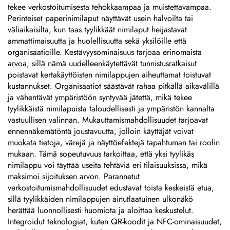
tekee verkostoitumisesta tehokkaampaa ja muistettavampaa.
Perinteiset paperinimilaput näyttävät usein halvoilta tai
väliaikaisilta, kun taas tyylikkäät nimilaput heijastavat
ammattimaisuutta ja huolellisuutta sekä yksilöille että
organisaatioille. Kestävyysominaisuus tarjoaa erinomaista
arvoa, sillä nämä uudelleenkäytettävät tunnistusratkaisut
poistavat kertakäyttöisten nimilappujen aiheuttamat toistuvat
kustannukset. Organisaatiot säästävät rahaa pitkällä aikavälillä
ja vähentävät ympäristöön syntyvää jätettä, mikä tekee
tyylikkäistä nimilapuista taloudellisesti ja ympäristön kannalta
vastuullisen valinnan. Mukauttamismahdollisuudet tarjoavat
ennennäkemätöntä joustavuutta, jolloin käyttäjät voivat
muokata tietoja, värejä ja näyttöefektejä tapahtuman tai roolin
mukaan. Tämä sopeutuvuus tarkoittaa, että yksi tyylikäs
nimilappu voi täyttää useita tehtäviä eri tilaisuuksissa, mikä
maksimoi sijoituksen arvon. Parannetut
verkostoitumismahdollisuudet edustavat toista keskeistä etua,
sillä tyylikkäiden nimilappujen ainutlaatuinen ulkonäkö
herättää luonnollisesti huomiota ja aloittaa keskustelut.
Integroidut teknologiat, kuten QR-koodit ja NFC-ominaisuudet,