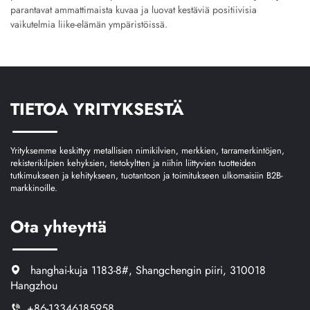
parantavat ammattimaista kuvaa ja luovat kestäviä positiivisia
vaikutelmia liike-elämän ympäristöissä.
TIETOA YRITYKSESTÄ
Yrityksemme keskittyy metallisien nimikilvien, merkkien, tarramerkintöjen,
rekisterikilpien kehyksien, tietokyltten ja niihin liittyvien tuotteiden
tutkimukseen ja kehitykseen, tuotantoon ja toimitukseen ulkomaisiin B2B-
markkinoille.
Ota yhteyttä
hanghai-kuja 1183-8#, Shangchengin piiri, 310018
Hangzhou
+86-13346185958