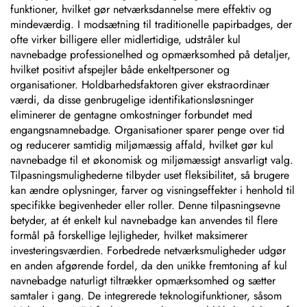
funktioner, hvilket gør netværksdannelse mere effektiv og
mindeværdig. I modsætning til traditionelle papirbadges, der
ofte virker billigere eller midlertidige, udstråler kul
navnebadge professionelhed og opmærksomhed på detaljer,
hvilket positivt afspejler både enkeltpersoner og
organisationer. Holdbarhedsfaktoren giver ekstraordinær
værdi, da disse genbrugelige identifikationsløsninger
eliminerer de gentagne omkostninger forbundet med
engangsnamnebadge. Organisationer sparer penge over tid
og reducerer samtidig miljømæssig affald, hvilket gør kul
navnebadge til et økonomisk og miljømæssigt ansvarligt valg.
Tilpasningsmulighederne tilbyder uset fleksibilitet, så brugere
kan ændre oplysninger, farver og visningseffekter i henhold til
specifikke begivenheder eller roller. Denne tilpasningsevne
betyder, at ét enkelt kul navnebadge kan anvendes til flere
formål på forskellige lejligheder, hvilket maksimerer
investeringsværdien. Forbedrede netværksmuligheder udgør
en anden afgørende fordel, da den unikke fremtoning af kul
navnebadge naturligt tiltrækker opmærksomhed og sætter
samtaler i gang. De integrerede teknologifunktioner, såsom