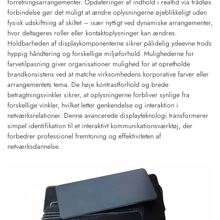
forretningsarrangementer. Opdateringer af indhold i realtid via trådløs
forbindelse gør det muligt at ændre oplysningerne øjeblikkeligt uden
fysisk udskiftning af skiltet – især nyttigt ved dynamiske arrangementer,
hvor deltageres roller eller kontaktoplysninger kan ændres.
Holdbarheden af displaykomponenterne sikrer pålidelig ydeevne trods
hyppig håndtering og forskellige miljøforhold. Mulighederne for
farvetilpasning giver organisationer mulighed for at opretholde
brandkonsistens ved at matche virksomhedens korporative farver eller
arrangementets tema. De høje kontrastforhold og brede
betragtningsvinkler sikrer, at oplysningerne forbliver synlige fra
forskellige vinkler, hvilket letter genkendelse og interaktion i
netværksrelationer. Denne avancerede displayteknologi transformerer
simpel identifikation til et interaktivt kommunikationsværktøj, der
forbedrer professionel fremtoning og effektiviteten af
netværksdannelse.