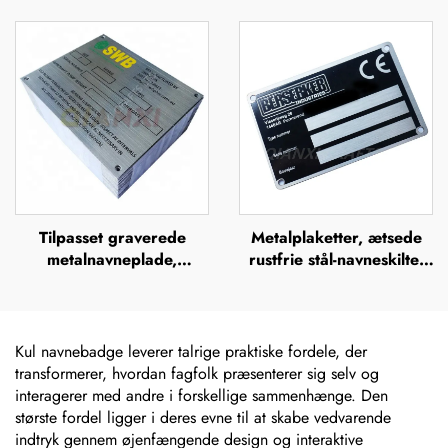
silkefiltrering, offsettryk,
skilt, mærke, badge,
metalnavneplader,
navneplade i rustfrit stål,
mærkeskilte, forhøjet
mærkeskilt
metalplade
Tilpasset graverede
Metalplaketter, ætsede
metalnavneplade,
rustfrie stål-navneskilte,
plakette, ætsede
rustfrit stål-graverede
navneplader i rustfrit stål,
logo-navneskilte
logo-navneplade
Kul navnebadge leverer talrige praktiske fordele, der
transformerer, hvordan fagfolk præsenterer sig selv og
interagerer med andre i forskellige sammenhænge. Den
største fordel ligger i deres evne til at skabe vedvarende
indtryk gennem øjenfængende design og interaktive