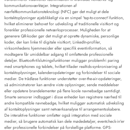
kommunikationsværktøjer. Integrationen af
nærfeltkommunikationsteknologi (NFC) gør det muligt at dele
kontaktoplysninger øjeblikkeligt via en simpel 'tap-to-connect'-funktion,
hvilket eliminerer behovet for udveksling af traditionelle visitkort og
forenkler professionelle netværksprocesser. Muligheden for at
generere QR-koder gør det muligt at oprette dynamiske, personlige
koder, der kan linke til digitale visitkort, LinkedIn-profiler,
virksomhedens hjemmesider eller specifik eventinformation, så
modtagere får umiddelbar adgang til omfattende professionelle
detaljer. Bluetooth-tilslutningsfunktioner muliggør problemfri paring
med smartphones og tablets, hvilket tillader realtids-synkronisering af
kontaktoplysninger, kalenderopdateringer og forbindelser til sociale
medier. De trådløse funktioner understøtter over-the-air-opdateringer,
så administratorer kan ændre viste oplysninger, sende meddelelser
eller opdatere brandelementer på flere koole navnebadge samtidigt.
Smarte sensorer indbygget i disse enheder kan registrere nærhed til
andre kompatible navnebadge, hvilket muliggør automatisk udveksling
af kontaktoplysninger samt netværksanalyse til arrangementsskabere.
De interaktive funktioner omfatter også integration med sociale
medier, så brugere automatisk kan dele mødedetaljer, eventcheck-in'er
eller professionelle forbindelser på forskellige platforme. GPS-