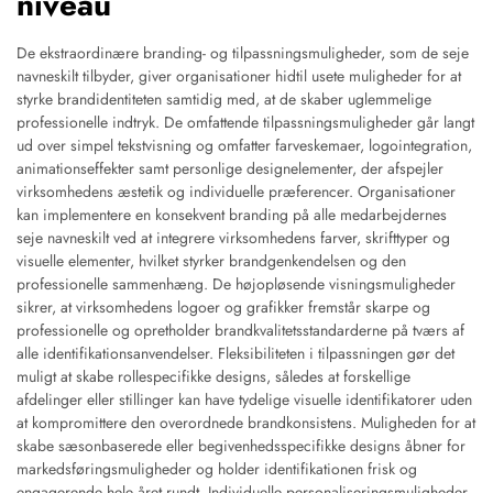
niveau
De ekstraordinære branding- og tilpassningsmuligheder, som de seje
navneskilt tilbyder, giver organisationer hidtil usete muligheder for at
styrke brandidentiteten samtidig med, at de skaber uglemmelige
professionelle indtryk. De omfattende tilpassningsmuligheder går langt
ud over simpel tekstvisning og omfatter farveskemaer, logointegration,
animationseffekter samt personlige designelementer, der afspejler
virksomhedens æstetik og individuelle præferencer. Organisationer
kan implementere en konsekvent branding på alle medarbejdernes
seje navneskilt ved at integrere virksomhedens farver, skrifttyper og
visuelle elementer, hvilket styrker brandgenkendelsen og den
professionelle sammenhæng. De højopløsende visningsmuligheder
sikrer, at virksomhedens logoer og grafikker fremstår skarpe og
professionelle og opretholder brandkvalitetsstandarderne på tværs af
alle identifikationsanvendelser. Fleksibiliteten i tilpassningen gør det
muligt at skabe rollespecifikke designs, således at forskellige
afdelinger eller stillinger kan have tydelige visuelle identifikatorer uden
at kompromittere den overordnede brandkonsistens. Muligheden for at
skabe sæsonbaserede eller begivenhedsspecifikke designs åbner for
markedsføringsmuligheder og holder identifikationen frisk og
engagerende hele året rundt. Individuelle personaliseringsmuligheder