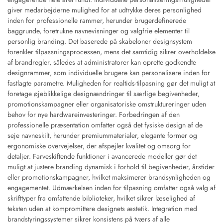
giver medarbejderne mulighed for at udtrykke deres personlighed
inden for professionelle rammer, herunder brugerdefinerede
baggrunde, foretrukne navnevisninger og valgfrie elementer til
personlig branding. Det baserede på skabeloner designsystem
forenkler tilpassningsprocessen, mens det samtidig sikrer overholdelse
af brandregler, således at administratorer kan oprette godkendte
designrammer, som individuelle brugere kan personalisere inden for
fastlagte parametre. Muligheden for realtids-tilpasning gør det muligt at
foretage øjeblikkelige designændringer til særlige begivenheder,
promotionskampagner eller organisatoriske omstruktureringer uden
behov for nye hardwareinvesteringer. Forbedringen af den
professionelle præsentation omfatter også det fysiske design af de
seje navneskilt, herunder premiummaterialer, elegante former og
ergonomiske overvejelser, der afspejler kvalitet og omsorg for
detaljer. Farveskiftende funktioner i avancerede modeller gør det
muligt at justere branding dynamisk i forhold til begivenheder, årstider
eller promotionskampagner, hvilket maksimerer brandsynligheden og
engagementet. Udmærkelsen inden for tilpasning omfatter også valg af
skrifttyper fra omfattende biblioteker, hvilket sikrer læselighed af
teksten uden at kompromittere designets æstetik. Integration med
brandstyringssystemer sikrer konsistens på tværs af alle