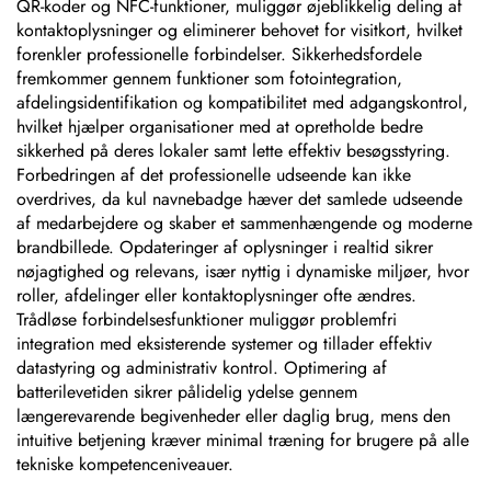
QR-koder og NFC-funktioner, muliggør øjeblikkelig deling af
kontaktoplysninger og eliminerer behovet for visitkort, hvilket
forenkler professionelle forbindelser. Sikkerhedsfordele
fremkommer gennem funktioner som fotointegration,
afdelingsidentifikation og kompatibilitet med adgangskontrol,
hvilket hjælper organisationer med at opretholde bedre
sikkerhed på deres lokaler samt lette effektiv besøgsstyring.
Forbedringen af det professionelle udseende kan ikke
overdrives, da kul navnebadge hæver det samlede udseende
af medarbejdere og skaber et sammenhængende og moderne
brandbillede. Opdateringer af oplysninger i realtid sikrer
nøjagtighed og relevans, især nyttig i dynamiske miljøer, hvor
roller, afdelinger eller kontaktoplysninger ofte ændres.
Trådløse forbindelsesfunktioner muliggør problemfri
integration med eksisterende systemer og tillader effektiv
datastyring og administrativ kontrol. Optimering af
batterilevetiden sikrer pålidelig ydelse gennem
længerevarende begivenheder eller daglig brug, mens den
intuitive betjening kræver minimal træning for brugere på alle
tekniske kompetenceniveauer.