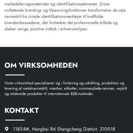
markedsføringsmaterialer og identifikationselementer. Disse
omfattende branding- og tilpassningsfunktioner transformerer de seje
navneskilt fra simple identifikationsværktøjer til kraftfulde
brandambassadører, der forbedrer det professionelle billede og
skaber varige, positive indtryk i erhvervsmiljøer.
OM VIRKSOMHEDEN
Vores virksomhed specialiserer sig i forskning og udvikling, produktion og
levering af metalnavneskilt, mærker, etiketter, nummerplade-rammer, vejskilt
og relaterede produkter til internationale B2B-markeder.
KONTAKT
1183-8#, Hanghai Rd Shangcheng District, 310018