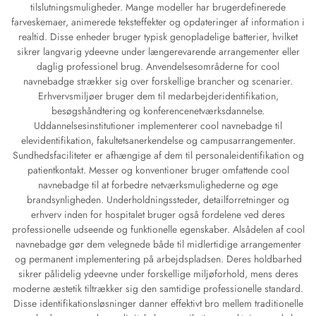
tilslutningsmuligheder. Mange modeller har brugerdefinerede
farveskemaer, animerede teksteffekter og opdateringer af information i
realtid. Disse enheder bruger typisk genopladelige batterier, hvilket
sikrer langvarig ydeevne under længerevarende arrangementer eller
daglig professionel brug. Anvendelsesområderne for cool
navnebadge strækker sig over forskellige brancher og scenarier.
Erhvervsmiljøer bruger dem til medarbejderidentifikation,
besøgshåndtering og konferencenetværksdannelse.
Uddannelsesinstitutioner implementerer cool navnebadge til
elevidentifikation, fakultetsanerkendelse og campusarrangementer.
Sundhedsfaciliteter er afhængige af dem til personaleidentifikation og
patientkontakt. Messer og konventioner bruger omfattende cool
navnebadge til at forbedre netværksmulighederne og øge
brandsynligheden. Underholdningssteder, detailforretninger og
erhverv inden for hospitalet bruger også fordelene ved deres
professionelle udseende og funktionelle egenskaber. Alsådelen af cool
navnebadge gør dem velegnede både til midlertidige arrangementer
og permanent implementering på arbejdspladsen. Deres holdbarhed
sikrer pålidelig ydeevne under forskellige miljøforhold, mens deres
moderne æstetik tiltrækker sig den samtidige professionelle standard.
Disse identifikationsløsninger danner effektivt bro mellem traditionelle