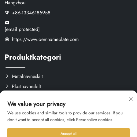
Hangzhou
+86-13346185958
[email protected]
https://www.oemnameplate.com
Produktkategori
Metalnavneskilt
Plastnavneskilt
Etiketter og Aftagelige Mærker
We value your privacy
Brugerdefinerede Kreativprodukter
We use cookies and similar tools to provide our services. If you
don't want to accept all cookies, click Personalize cookies.
Accept all
Ophavsret © 2026 Hangzhou Qianxi Crafts CO., Ltd. Alle rettigheder