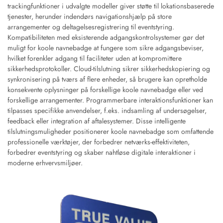
trackingfunktioner i udvalgte modeller giver støtte til lokationsbaserede
tjenester, herunder indendørs navigationshjælp på store
arrangementer og deltagelsesregistrering til eventstyring.
Kompatibiliteten med eksisterende adgangskontrolsystemer gør det
muligt for koole navnebadge at fungere som sikre adgangsbeviser,
hvilket forenkler adgang til faciliteter uden at kompromittere
sikkerhedsprotokoller. Cloud-tilslutning sikrer sikkerhedskopiering og
synkronisering på tværs af flere enheder, så brugere kan opretholde
konsekvente oplysninger på forskellige koole navnebadge eller ved
forskellige arrangementer. Programmerbare interaktionsfunktioner kan
tilpasses specifikke anvendelser, f.eks. indsamling af undersøgelser,
feedback eller integration af aftalesystemer. Disse intelligente
tilslutningsmuligheder positionerer koole navnebadge som omfattende
professionelle værktøjer, der forbedrer netværks-effektiviteten,
forbedrer eventstyring og skaber nahtløse digitale interaktioner i
moderne erhvervsmiljøer.