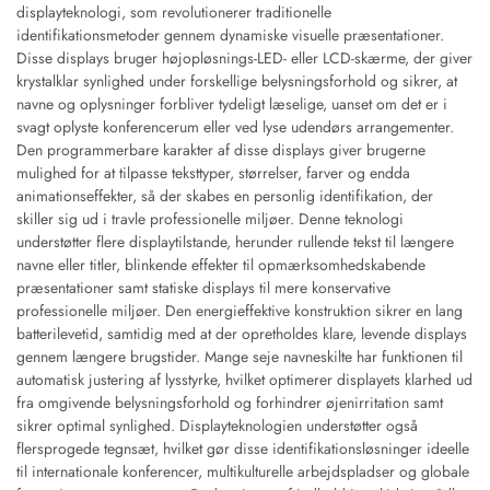
displayteknologi, som revolutionerer traditionelle
identifikationsmetoder gennem dynamiske visuelle præsentationer.
Disse displays bruger højopløsnings-LED- eller LCD-skærme, der giver
krystalklar synlighed under forskellige belysningsforhold og sikrer, at
navne og oplysninger forbliver tydeligt læselige, uanset om det er i
svagt oplyste konferencerum eller ved lyse udendørs arrangementer.
Den programmerbare karakter af disse displays giver brugerne
mulighed for at tilpasse teksttyper, størrelser, farver og endda
animationseffekter, så der skabes en personlig identifikation, der
skiller sig ud i travle professionelle miljøer. Denne teknologi
understøtter flere displaytilstande, herunder rullende tekst til længere
navne eller titler, blinkende effekter til opmærksomhedskabende
præsentationer samt statiske displays til mere konservative
professionelle miljøer. Den energieffektive konstruktion sikrer en lang
batterilevetid, samtidig med at der opretholdes klare, levende displays
gennem længere brugstider. Mange seje navneskilte har funktionen til
automatisk justering af lysstyrke, hvilket optimerer displayets klarhed ud
fra omgivende belysningsforhold og forhindrer øjenirritation samt
sikrer optimal synlighed. Displayteknologien understøtter også
flersprogede tegnsæt, hvilket gør disse identifikationsløsninger ideelle
til internationale konferencer, multikulturelle arbejdspladser og globale