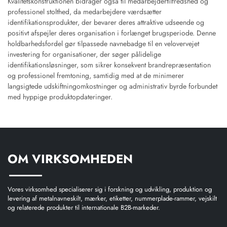
Kvalitetskonstruktionen bidrager også til medarbejdertilfredshed og
professionel stolthed, da medarbejdere værdsætter
identifikationsprodukter, der bevarer deres attraktive udseende og
positivt afspejler deres organisation i forlænget brugsperiode. Denne
holdbarhedsfordel gør tilpassede navnebadge til en velovervejet
investering for organisationer, der søger pålidelige
identifikationsløsninger, som sikrer konsekvent brandrepræsentation
og professionel fremtoning, samtidig med at de minimerer
langsigtede udskiftningomkostninger og administrativ byrde forbundet
med hyppige produktopdateringer.
OM VIRKSOMHEDEN
Vores virksomhed specialiserer sig i forskning og udvikling, produktion og
levering af metalnavneskilt, mærker, etiketter, nummerplade-rammer, vejskilt
og relaterede produkter til internationale B2B-markeder.