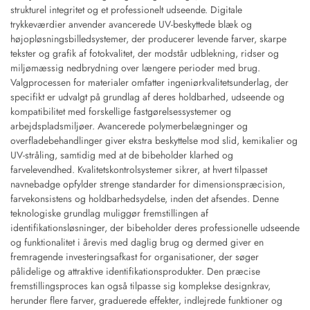
strukturel integritet og et professionelt udseende. Digitale
trykkeværdier anvender avancerede UV-beskyttede blæk og
højopløsningsbilledsystemer, der producerer levende farver, skarpe
tekster og grafik af fotokvalitet, der modstår udblekning, ridser og
miljømæssig nedbrydning over længere perioder med brug.
Valgprocessen for materialer omfatter ingeniørkvalitetsunderlag, der
specifikt er udvalgt på grundlag af deres holdbarhed, udseende og
kompatibilitet med forskellige fastgørelsessystemer og
arbejdspladsmiljøer. Avancerede polymerbelægninger og
overfladebehandlinger giver ekstra beskyttelse mod slid, kemikalier og
UV-stråling, samtidig med at de bibeholder klarhed og
farvelevendhed. Kvalitetskontrolsystemer sikrer, at hvert tilpasset
navnebadge opfylder strenge standarder for dimensionspræcision,
farvekonsistens og holdbarhedsydelse, inden det afsendes. Denne
teknologiske grundlag muliggør fremstillingen af
identifikationsløsninger, der bibeholder deres professionelle udseende
og funktionalitet i årevis med daglig brug og dermed giver en
fremragende investeringsafkast for organisationer, der søger
pålidelige og attraktive identifikationsprodukter. Den præcise
fremstillingsproces kan også tilpasse sig komplekse designkrav,
herunder flere farver, graduerede effekter, indlejrede funktioner og