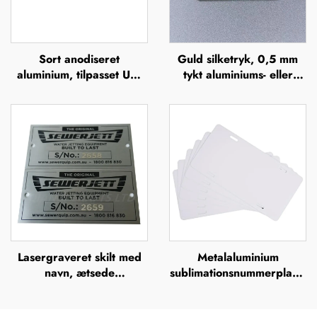
Sort anodiseret
Guld silketryk, 0,5 mm
aluminium, tilpasset UV-
tykt aluminiums- eller
tryk, silkefiltrering,
rustfrit stålskilt med
offsettryk,
gravering, hævet
metalbrandnavn, forhøjet
metalplade
metallogo-plade
Lasergraveret skilt med
Metalaluminium
navn, ætsede
sublimationsnummerplade
metalnavneskilt i rustfrit
uden tryk – europæisk
stål med logo
fornummerskilt til brug