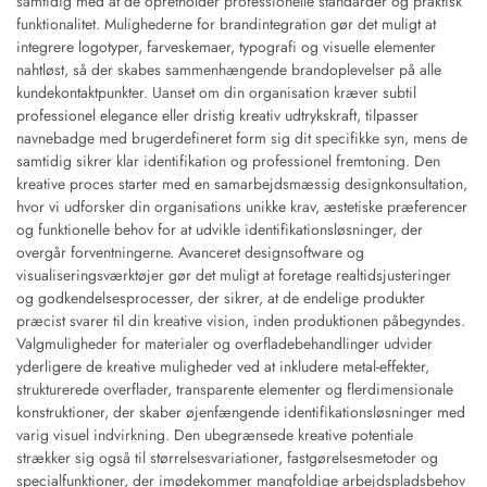
samtidig med at de opretholder professionelle standarder og praktisk
funktionalitet. Mulighederne for brandintegration gør det muligt at
integrere logotyper, farveskemaer, typografi og visuelle elementer
nahtløst, så der skabes sammenhængende brandoplevelser på alle
kundekontaktpunkter. Uanset om din organisation kræver subtil
professionel elegance eller dristig kreativ udtrykskraft, tilpasser
navnebadge med brugerdefineret form sig dit specifikke syn, mens de
samtidig sikrer klar identifikation og professionel fremtoning. Den
kreative proces starter med en samarbejdsmæssig designkonsultation,
hvor vi udforsker din organisations unikke krav, æstetiske præferencer
og funktionelle behov for at udvikle identifikationsløsninger, der
overgår forventningerne. Avanceret designsoftware og
visualiseringsværktøjer gør det muligt at foretage realtidsjusteringer
og godkendelsesprocesser, der sikrer, at de endelige produkter
præcist svarer til din kreative vision, inden produktionen påbegyndes.
Valgmuligheder for materialer og overfladebehandlinger udvider
yderligere de kreative muligheder ved at inkludere metal-effekter,
strukturerede overflader, transparente elementer og flerdimensionale
konstruktioner, der skaber øjenfængende identifikationsløsninger med
varig visuel indvirkning. Den ubegrænsede kreative potentiale
strækker sig også til størrelsesvariationer, fastgørelsesmetoder og
specialfunktioner, der imødekommer mangfoldige arbejdspladsbehov