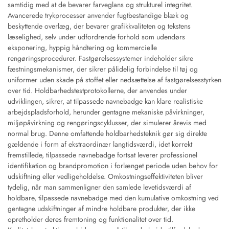
samtidig med at de bevarer farveglans og strukturel integritet.
Avancerede trykprocesser anvender fugtbestandige blæk og
beskyttende overlæg, der bevarer grafikkvaliteten og tekstens
læselighed, selv under udfordrende forhold som udendørs
eksponering, hyppig håndtering og kommercielle
rengøringsprocedurer. Fastgørelsessystemer indeholder sikre
fæstningsmekanismer, der sikrer pålidelig forbindelse til tøj og
uniformer uden skade på stoffet eller nedsættelse af fastgørelsesstyrken
over tid. Holdbarhedstestprotokollerne, der anvendes under
udviklingen, sikrer, at tilpassede navnebadge kan klare realistiske
arbejdspladsforhold, herunder gentagne mekaniske påvirkninger,
miljøpåvirkning og rengøringscyklusser, der simulerer årevis med
normal brug. Denne omfattende holdbarhedsteknik gør sig direkte
gældende i form af ekstraordinær langtidsværdi, idet korrekt
fremstillede, tilpassede navnebadge fortsat leverer professionel
identifikation og brandpromotion i forlænget periode uden behov for
udskiftning eller vedligeholdelse. Omkostningseffektiviteten bliver
tydelig, når man sammenligner den samlede levetidsværdi af
holdbare, tilpassede navnebadge med den kumulative omkostning ved
gentagne udskiftninger af mindre holdbare produkter, der ikke
opretholder deres fremtoning og funktionalitet over tid.