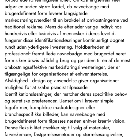
udgør en anden større fordel, da navnebadge med
brugerdefineret form leverer langsigtede
markedsføringsværdier til en brøkdel af omkostningerne ved
traditionel reklame. Mens de efterlader varige indtryk hos
hundredvis eller tusindvis af mennesker i deres levetid,
fungerer disse identifikationsløsninger kontinuerligt døgnet
rundt uden yderligere investering. Holdbarheden af
professionelt fremstillede navnebadge med brugerdefineret
form sikrer årsvis pålidelig brug og gør dem til én af de mest
omkostningseffektive markedsføringsinvesteringer, der er
tilgængelige for organisationer af enhver størrelse.
Alsådighed i design og anvendelse giver organisationer
mulighed for at skabe præcist tilpassede
identifikationsløsninger, der matcher deres specifikke behov
og æstetiske præferencer. Uanset om I kræver simple
logoformer, komplekse maskotdesigner eller
branchespecifikke billeder, kan navnebadge med
brugerdefineret form tilpasses næsten enhver kreativ vision.
Denne fleksibilitet strækker sig til valg af materialer,
farveskemaer, fastgørelsesmetoder og størrelsesangivelser,