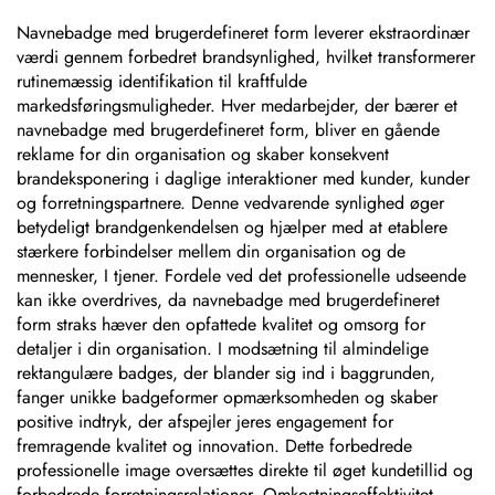
for brugerdefineret
design
Navnebadge med brugerdefineret form leverer ekstraordinær
værdi gennem forbedret brandsynlighed, hvilket transformerer
rutinemæssig identifikation til kraftfulde
markedsføringsmuligheder. Hver medarbejder, der bærer et
navnebadge med brugerdefineret form, bliver en gående
reklame for din organisation og skaber konsekvent
brandeksponering i daglige interaktioner med kunder, kunder
og forretningspartnere. Denne vedvarende synlighed øger
betydeligt brandgenkendelsen og hjælper med at etablere
stærkere forbindelser mellem din organisation og de
mennesker, I tjener. Fordele ved det professionelle udseende
kan ikke overdrives, da navnebadge med brugerdefineret
form straks hæver den opfattede kvalitet og omsorg for
detaljer i din organisation. I modsætning til almindelige
rektangulære badges, der blander sig ind i baggrunden,
fanger unikke badgeformer opmærksomheden og skaber
positive indtryk, der afspejler jeres engagement for
fremragende kvalitet og innovation. Dette forbedrede
professionelle image oversættes direkte til øget kundetillid og
forbedrede forretningsrelationer. Omkostningseffektivitet