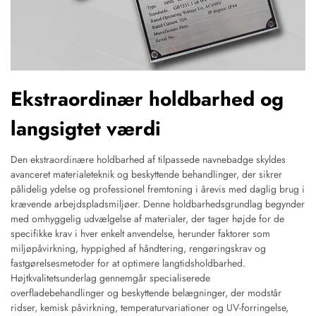
Ekstraordinær holdbarhed og
langsigtet værdi
Den ekstraordinære holdbarhed af tilpassede navnebadge skyldes
avanceret materialeteknik og beskyttende behandlinger, der sikrer
pålidelig ydelse og professionel fremtoning i årevis med daglig brug i
krævende arbejdspladsmiljøer. Denne holdbarhedsgrundlag begynder
med omhyggelig udvælgelse af materialer, der tager højde for de
specifikke krav i hver enkelt anvendelse, herunder faktorer som
miljøpåvirkning, hyppighed af håndtering, rengøringskrav og
fastgørelsesmetoder for at optimere langtidsholdbarhed.
Højtkvalitetsunderlag gennemgår specialiserede
overfladebehandlinger og beskyttende belægninger, der modstår
ridser, kemisk påvirkning, temperaturvariationer og UV-forringelse,