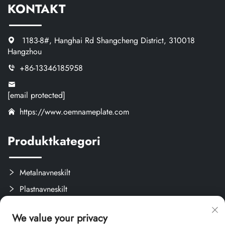
KONTAKT
1183-8#, Hanghai Rd Shangcheng District, 310018
Hangzhou
+86-13346185958
[email protected]
https://www.oemnameplate.com
Produktkategori
Metalnavneskilt
Plastnavneskilt
Etiketter og Aftagelige Mærker
We value your privacy
Brugerdefinerede Kreativprodukter