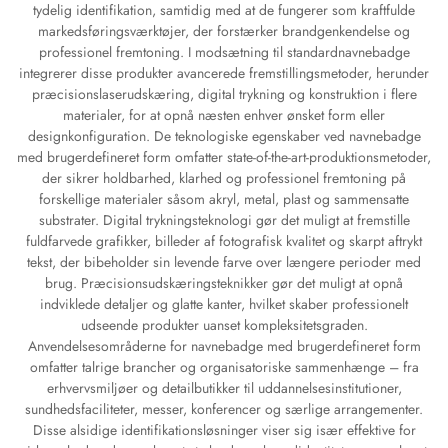
tydelig identifikation, samtidig med at de fungerer som kraftfulde
markedsføringsværktøjer, der forstærker brandgenkendelse og
professionel fremtoning. I modsætning til standardnavnebadge
integrerer disse produkter avancerede fremstillingsmetoder, herunder
præcisionslaserudskæring, digital trykning og konstruktion i flere
materialer, for at opnå næsten enhver ønsket form eller
designkonfiguration. De teknologiske egenskaber ved navnebadge
med brugerdefineret form omfatter state-of-the-art-produktionsmetoder,
der sikrer holdbarhed, klarhed og professionel fremtoning på
forskellige materialer såsom akryl, metal, plast og sammensatte
substrater. Digital trykningsteknologi gør det muligt at fremstille
fuldfarvede grafikker, billeder af fotografisk kvalitet og skarpt aftrykt
tekst, der bibeholder sin levende farve over længere perioder med
brug. Præcisionsudskæringsteknikker gør det muligt at opnå
indviklede detaljer og glatte kanter, hvilket skaber professionelt
udseende produkter uanset kompleksitetsgraden.
Anvendelsesområderne for navnebadge med brugerdefineret form
omfatter talrige brancher og organisatoriske sammenhænge – fra
erhvervsmiljøer og detailbutikker til uddannelsesinstitutioner,
sundhedsfaciliteter, messer, konferencer og særlige arrangementer.
Disse alsidige identifikationsløsninger viser sig især effektive for