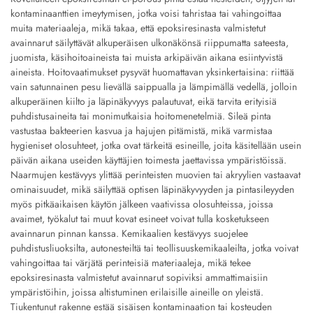
kontaminaanttien imeytymisen, jotka voisi tahristaa tai vahingoittaa
muita materiaaleja, mikä takaa, että epoksiresinasta valmistetut
avainnarut säilyttävät alkuperäisen ulkonäkönsä riippumatta sateesta,
juomista, käsihoitoaineista tai muista arkipäivän aikana esiintyvistä
aineista. Hoitovaatimukset pysyvät huomattavan yksinkertaisina: riittää
vain satunnainen pesu lievällä saippualla ja lämpimällä vedellä, jolloin
alkuperäinen kiilto ja läpinäkyvyys palautuvat, eikä tarvita erityisiä
puhdistusaineita tai monimutkaisia hoitomenetelmiä. Sileä pinta
vastustaa bakteerien kasvua ja hajujen pitämistä, mikä varmistaa
hygieniset olosuhteet, jotka ovat tärkeitä esineille, joita käsitellään usein
päivän aikana useiden käyttäjien toimesta jaettavissa ympäristöissä.
Naarmujen kestävyys ylittää perinteisten muovien tai akryylien vastaavat
ominaisuudet, mikä säilyttää optisen läpinäkyvyyden ja pintasileyyden
myös pitkäaikaisen käytön jälkeen vaativissa olosuhteissa, joissa
avaimet, työkalut tai muut kovat esineet voivat tulla kosketukseen
avainnarun pinnan kanssa. Kemikaalien kestävyys suojelee
puhdistusliuoksilta, autonesteiltä tai teollisuuskemikaaleilta, jotka voivat
vahingoittaa tai värjätä perinteisiä materiaaleja, mikä tekee
epoksiresinasta valmistetut avainnarut sopiviksi ammattimaisiin
ympäristöihin, joissa altistuminen erilaisille aineille on yleistä.
Tiukentunut rakenne estää sisäisen kontaminaation tai kosteuden