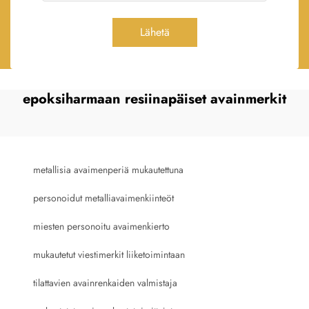
Lähetä
epoksiharmaan resiinapäiset avainmerkit
metallisia avaimenperiä mukautettuna
personoidut metalliavaimenkiinteöt
miesten personoitu avaimenkierto
mukautetut viestimerkit liiketoimintaan
tilattavien avainrenkaiden valmistaja