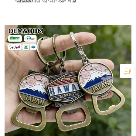
mukautetut avainrenkaat -toimittajat