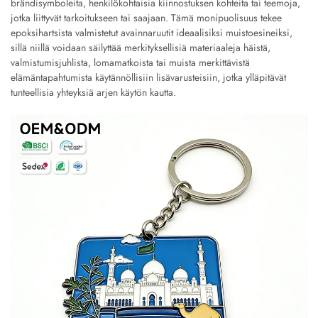
brändisymboleita, henkilökohtaisia kiinnostuksen kohteita tai teemoja,
jotka liittyvät tarkoitukseen tai saajaan. Tämä monipuolisuus tekee
epoksihartsista valmistetut avainnaruutit ideaalisiksi muistoesineiksi,
sillä niillä voidaan säilyttää merkityksellisiä materiaaleja häistä,
valmistumisjuhlista, lomamatkoista tai muista merkittävistä
elämäntapahtumista käytännöllisiin lisävarusteisiin, jotka ylläpitävät
tunteellisia yhteyksiä arjen käytön kautta.