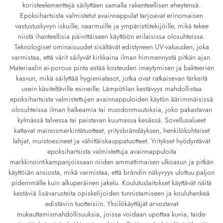
koristeelementtejä säilyttäen samalla rakenteellisen eheytensä.
Epoksihartsista valmistetut avainnappulat tarjoavat erinomaisen
vastustuskyvyn iskuille, naarmuille ja ympäristötekijöille, mikä tekee
niistä ihanteellisia päivittäiseen käyttöön erilaisissa olosuhteissa.
Teknologiset ominaisuudet sisältävät edistyneen UV-vakauden, joka
varmistaa, että värit säilyvät kirkkaina ilman himmennystä pitkän ajan.
Materiaalin ei-porous pinta estää kosteuden imeytymisen ja bakteerien
kasvun, mikä säilyttää hygieniatasot, jotka ovat ratkaisevan tärkeitä
usein käsiteltäville esineille. Lämpötilan kestävyys mahdollistaa
epoksihartsista valmistettujen avainnappuloiden käytön äärimmäisissä
olosuhteissa ilman halkeamia tai muodonmuutoksia, joko pakastavan
kylmässä talvessa tai paistavan kuumassa kesässä. Sovellusalueet
kattavat mainosmerkintätuotteet, yritysbrändäyksen, henkilökohtaiset
lahjat, muistoesineet ja vähittäiskauppatuotteet. Yritykset hyödyntävät
epoksihartsista valmistettuja avainnappuloita
markkinointikampanjoissaan niiden ammattimaisen ulkoasun ja pitkän
käyttöiän ansiosta, mikä varmistaa, että brändin näkyvyys ulottuu paljon
pidemmälle kuin alkuperäinen jakelu. Koulutuslaitokset käyttävät näitä
kestäviä lisävarusteita opiskelijoiden tunnistamiseen ja kouluhenkeä
edistäviin tuotteisiin. Yksilökäyttäjät arvostavat
mukauttamismahdollisuuksia, joissa voidaan upottaa kuvia, taide-