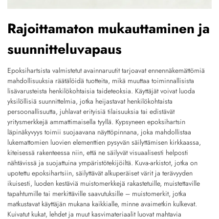
Rajoittamaton mukauttaminen ja
suunnitteluvapaus
Epoksihartsista valmistetut avainnaruutit tarjoavat ennennäkemättömiä
mahdollisuuksia räätälöidä tuotteita, mikä muuttaa toiminnallisista
lisävarusteista henkilökohtaisia taideteoksia. Käyttäjät voivat luoda
yksilöllisiä suunnittelmia, jotka heijastavat henkilökohtaista
persoonallisuutta, juhlavat erityisiä tilaisuuksia tai edistävät
yritysmerkkejä ammattimaisella tyyllä. Kypsyneen epoksihartsin
läpinäkyvyys toimii suojaavana näyttöpinnana, joka mahdollistaa
lukemattomien luovien elementtien pysyvän säilyttämisen kirkkaassa,
kiteisessä rakenteessa niin, että ne säilyvät visuaalisesti helposti
nähtävissä ja suojattuina ympäristötekijöiltä. Kuva-arkistot, jotka on
upotettu epoksihartsiin, säilyttävät alkuperäiset värit ja terävyyden
ikuisesti, luoden kestäviä muistomerkkejä rakastetuille, muistettaville
tapahtumille tai merkittäville saavutuksille – muistomerkit, jotka
matkustavat käyttäjän mukana kaikkialle, minne avaimetkin kulkevat.
Kuivatut kukat, lehdet ja muut kasvimateriaalit luovat mahtavia