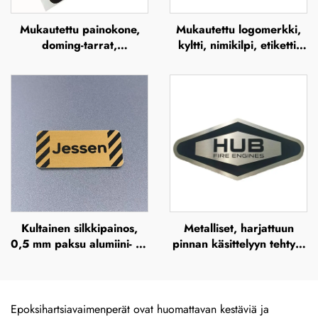
Mukautettu painokone,
Mukautettu logomerkki,
doming-tarrat,
kyltti, nimikilpi, etiketti,
läpinäkyvät
nappi, merkki, tyhjä
polyuretaanietiketit,
sinkiseoksinen, harjattu
epoksiharjaanin muovattu
metallinimikilpi
kupolamainen 3D-tarra
Kultainen silkkipainos,
Metalliset, harjattuun
0,5 mm paksu alumiini- tai
pinnan käsittelyyn tehtyjä
ruostumaton teräskilpi,
ulkokäyttöön tarkoitettuja
gravitoitu metallinen
ruostumattomasta
nimityskilpi, korostettu
teräksestä valmistettuja
metallilevy
kilviä, syövytettyjä
Epoksihartsiavaimenperät ovat huomattavan kestäviä ja