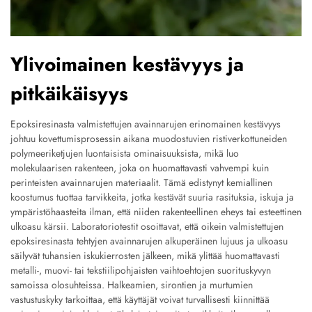
Ylivoimainen kestävyys ja
pitkäikäisyys
Epoksiresinasta valmistettujen avainnarujen erinomainen kestävyys
johtuu kovettumisprosessin aikana muodostuvien ristiverkottuneiden
polymeeriketjujen luontaisista ominaisuuksista, mikä luo
molekulaarisen rakenteen, joka on huomattavasti vahvempi kuin
perinteisten avainnarujen materiaalit. Tämä edistynyt kemiallinen
koostumus tuottaa tarvikkeita, jotka kestävät suuria rasituksia, iskuja ja
ympäristöhaasteita ilman, että niiden rakenteellinen eheys tai esteettinen
ulkoasu kärsii. Laboratoriotestit osoittavat, että oikein valmistettujen
epoksiresinasta tehtyjen avainnarujen alkuperäinen lujuus ja ulkoasu
säilyvät tuhansien iskukierrosten jälkeen, mikä ylittää huomattavasti
metalli-, muovi- tai tekstiilipohjaisten vaihtoehtojen suorituskyvyn
samoissa olosuhteissa. Halkeamien, sirontien ja murtumien
vastustuskyky tarkoittaa, että käyttäjät voivat turvallisesti kiinnittää