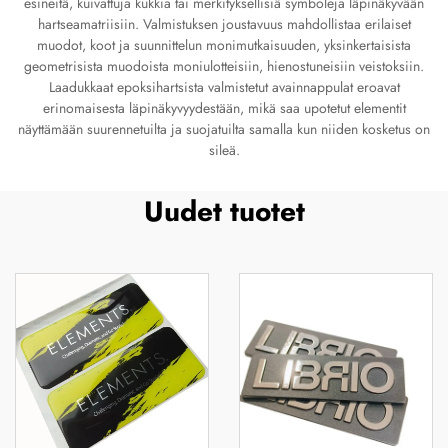
esineitä, kuivattuja kukkia tai merkityksellisiä symboleja läpinäkyvään
hartseamatriisiin. Valmistuksen joustavuus mahdollistaa erilaiset
muodot, koot ja suunnittelun monimutkaisuuden, yksinkertaisista
geometrisista muodoista moniulotteisiin, hienostuneisiin veistoksiin.
Laadukkaat epoksihartsista valmistetut avainnappulat eroavat
erinomaisesta läpinäkyvyydestään, mikä saa upotetut elementit
näyttämään suurennetuilta ja suojatuilta samalla kun niiden kosketus on
sileä.
Uudet tuotet