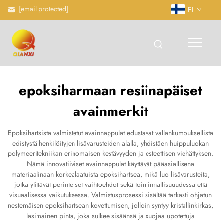
[email protected]
FI
epoksiharmaan resiinapäiset
avainmerkit
Epoksihartsista valmistetut avainnappulat edustavat vallankumouksellista
edistystä henkilöityjen lisävarusteiden alalla, yhdistäen huippuluokan
polymeeritekniikan erinomaisen kestävyyden ja esteettisen viehättyksen.
Nämä innovatiiviset avainnappulat käyttävät pääasiallisena
materiaalinaan korkealaatuista epoksihartsea, mikä luo lisävarusteita,
jotka ylittävät perinteiset vaihtoehdot sekä toiminnallisuuudessa että
visuaalisessa vaikutuksessa. Valmistusprosessi sisältää tarkasti ohjatun
nestemäisen epoksihartsean kovettumisen, jolloin syntyy kristallinkirkas,
lasimainen pinta, joka sulkee sisäänsä ja suojaa upotettuja