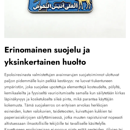
Erinomainen suojelu ja
yksinkertainen huolto
Epoksiresinasta valmistettujen avainnarujen suojatoiminnot ulottuvat
paljon pidemmälle kuin pelkkä kestävyys: ne luovat tiukentuneen
ympäristön, joka suojelee upotettuja elementtejä kosteudelta, pölyltä,
kemikaaleilta ja fyysiseltä vaurioitumiselta samalla kun säilytetään kirkas
läpinäkyvyys ja kosketukselta sileä pinta, mikä parantaa käyttäjän
kokemusta. Tämä suojakerros on erityisen arvokas herkkojen
esineiden, kuten valokuvien, taideteosten, kuivattujen kukkien tai
paperiasiakirjojen säilyttämisessä, jotka muuten rapistuisivat nopeasti
altistuessaan ilmastollisille tekijöille tai tavalliselle käsittelylle.
Kovettuneen epoksiresinan ei-porous pinta estää nesteiden, öljyjen tai