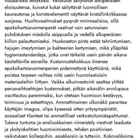
visuaalisiksi esityksiksi. Valokuvat säilyttävät alkuperäisen
eloisuutensa, kuivatut kukat säilyttävät luonnollisen
kauneutensa ja koriste-elementit näyttävät kristallinkirkkaassa
suojassa. Huoltovaatimukset pysyvät minimaalisina, sillä
epoksihartsiavaimenperät vaativat vain satunnaisen
puhdistuksen miedolla saippualla ja vedellä alkuperäisen
kiillon palauttamiseksi. Huokoseton pinta estää tahriintumisen,
hajujen imeytymisen ja bakteerien kertymisen, mikä ylläpitää
hygieniastandardeja, jotka ovat tärkeitä usein päivän aikana
käsiteltäville esineille. Kustannustehokkuus ilmenee
epoksihartsiavaimenperien pidennettynä käyttöiänä, mikä
poistaa tarpeen vaihtaa niitä usein huonolaatuisiin
materiaaleihin liittyen. Vaikka alkuinvestointi saattaa ylittää
perusvaihtoehtojen kustannukset, pitkän aikavälin arvolupaus
osoittautuu paremmaksi, kun otetaan huomioon kestävyys,
toimivuus ja esteettisyys. Ammattimainen ulkonäkö parantaa
käyttäjän imagoa, olipa kyseessä sitten yritysympäristöt,
sosiaaliset tilanteet tai ammatilliset verkostoitumistapahtumat.
Tukeva tuntuma ja ensiluokkainen viimeistely viestivät laadusta
ja yksityiskohtien huomioimisesta, tehden positiivisen
vaikutuksen kollegoihin, asiakkaisiin ja tuttaviin. Kokovalikoima