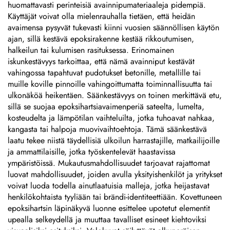
nimikilviä, merkkiä,
huomattavasti perinteisiä avainnipumateriaaleja pidempiä.
lasergraavattuja
Käyttäjät voivat olla mielenrauhalla tietäen, että heidän
anodisoituja alumiinikilviä,
avaimensa pysyvät tukevasti kiinni vuosien säännöllisen käytön
tarrakilviä
ajan, sillä kestävä epoksirakenne kestää rikkoutumisen,
halkeilun tai kulumisen rasituksessa. Erinomainen
iskunkestävyys tarkoittaa, että nämä avainniput kestävät
vahingossa tapahtuvat pudotukset betonille, metallille tai
muille koville pinnoille vahingoittumatta toiminnallisuutta tai
ulkonäköä heikentäen. Säänkestävyys on toinen merkittävä etu,
sillä se suojaa epoksihartsiavaimenperiä sateelta, lumelta,
kosteudelta ja lämpötilan vaihteluilta, jotka tuhoavat nahkaa,
kangasta tai halpoja muovivaihtoehtoja. Tämä säänkestävä
laatu tekee niistä täydellisiä ulkoilun harrastajille, matkailijoille
ja ammattilaisille, jotka työskentelevät haastavissa
ympäristöissä. Mukautusmahdollisuudet tarjoavat rajattomat
luovat mahdollisuudet, joiden avulla yksityishenkilöt ja yritykset
voivat luoda todella ainutlaatuisia malleja, jotka heijastavat
henkilökohtaista tyyliään tai brändi-identiteettiään. Kovettuneen
epoksihartsin läpinäkyvä luonne esittelee upotetut elementit
upealla selkeydellä ja muuttaa tavalliset esineet kiehtoviksi