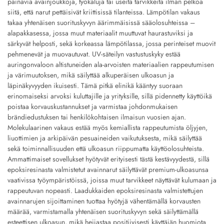
painavia avainjoukkoja, työkaluja tai useita tarvikkeita ilman pelkoa
siitä, että narut pettäisivät kriittisissä tilanteissa. Lämpötilan vakaus
takaa yhtenäisen suorituskyvyn äärimmäisissä sääolosuhteissa –
alapakkasessa, jossa muut materiaalit muuttuvat haurastuviksi ja
särkyvät helposti, sekä korkeassa lämpötilassa, jossa perinteiset muovit
pehmenevät ja muovautuvat. UV-säteilyn vastustuskyky estää
auringonvaloon altistuneiden ala-arvoisten materiaalien rappeutumisen
ja värimuutoksen, mikä säilyttää alkuperäisen ulkoasun ja
läpinäkyvyyden ikuisesti. Tämä pitkä elinikä kääntyy suoraan
erinomaiseksi arvoksi kuluttajille ja yrityksille, sillä pidennetty käyttöikä
poistaa korvauskustannukset ja varmistaa johdonmukaisen
brändiedustuksen tai henkilökohtaisen ilmaisun vuosien ajan.
Molekulaarinen vakaus estää myös kemiallista rappeutumista öljyjen,
liuottimien ja arkipäivän pesuaineiden vaikutuksesta, mikä säilyttää
sekä toiminnallisuuden että ulkoasun riippumatta käyttöolosuhteista.
Ammattimaiset sovellukset hyötyvät erityisesti tästä kestävyydestä, sillä
epoksiresinasta valmistetut avainnarut säilyttävät premium-ulkoasunsa
vaativissa työympäristöissä, joissa muut tarvikkeet näyttävät kulumaan ja
rappeutuvan nopeasti. Laadukkaiden epoksiresinasta valmistettujen
avainnarujen sijoittaminen tuottaa hyötyjä vähentämällä korvausten
määrää, varmistamalla yhtenäisen suorituskyvyn sekä säilyttämällä
esteettisen ulkoasun, mikä heijastaa positiivisesti käyttäjän huomiota