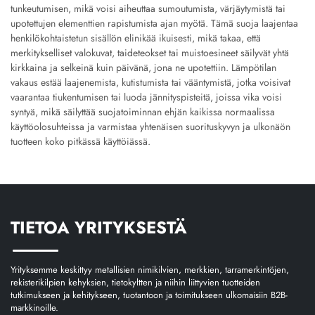
tunkeutumisen, mikä voisi aiheuttaa sumoutumista, värjäytymistä tai
upotettujen elementtien rapistumista ajan myötä. Tämä suoja laajentaa
henkilökohtaistetun sisällön elinikää ikuisesti, mikä takaa, että
merkitykselliset valokuvat, taideteokset tai muistoesineet säilyvät yhtä
kirkkaina ja selkeinä kuin päivänä, jona ne upotettiin. Lämpötilan
vakaus estää laajenemista, kutistumista tai vääntymistä, jotka voisivat
vaarantaa tiukentumisen tai luoda jännityspisteitä, joissa vika voisi
syntyä, mikä säilyttää suojatoiminnan ehjän kaikissa normaalissa
käyttöolosuhteissa ja varmistaa yhtenäisen suorituskyvyn ja ulkonäön
tuotteen koko pitkässä käyttöiässä.
TIETOA YRITYKSESTÄ
Yrityksemme keskittyy metallisien nimikilvien, merkkien, tarramerkintöjen,
rekisterikilpien kehyksien, tietokyltten ja niihin liittyvien tuotteiden
tutkimukseen ja kehitykseen, tuotantoon ja toimitukseen ulkomaisiin B2B-
markkinoille.