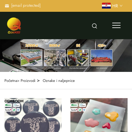
[email protected]
HR
>
Početna>
Proizvodi
Oznake i naljepnice