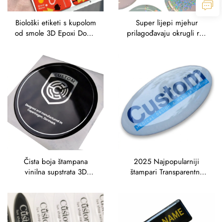
Biološki etiketi s kupolom
Super lijepi mjehur
od smole 3D Epoxi Dome
prilagođavaju okrugli rez
nalepke za IP brendiranje
ružičaste laserske čiste
kristalne vremensko
otporne PU 3D kupuljaste
nalepke od epoksi smole
Čista boja štampana
2025 Najpopularniji
vinilna supstrata 3D
štampari Transparentna
kristalni dekal Fleksibilni
Epoxi smola PU smola 3D
PU gel Doming Metalni
Sticker logotip Dome
etikete Adhesiva smola
Sticker
Domed Epoxi naljepnice