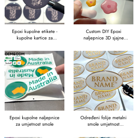
Epoxi kupolne etikete -
Custom DIY Epoxi
kupolne kartice za
naljepnice 3D sjajne
automobile
dekale za smole
umjetničke obrte
Epoxi kupolne naljepnice
Određeni folije metalni
za umjetnost smole
smole umjetnost
naljepnice Epoxi smole za
doming gel domed