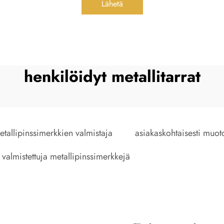
Lähetä
henkilöidyt metallitarrat
etallipinssimerkkien valmistaja
asiakaskohtaisesti muot
 valmistettuja metallipinssimerkkejä