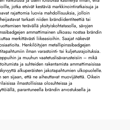
n vaikutusta ja usein toistuvaa käsittelyä ilman, että
teräksestä graavattuja
le, jotka etsivät kestäviä markkinointiratkaisuja ja
logoja sisältäviä
avat rajattomia luovia mahdollisuuksia, jolloin
heijastavat tarkasti niiden brändiidentiteettiä tai
nimikilviä
ottamisen terävällä yksityiskohtatasolla, sävyjen
allipinssibadgejen ammattimainen ulkoasu nostaa brändin
uttaa merkittävästi liikeasioihin. Saajat näkevät
sosiaatioita. Henkilöityjen metallipinssibadgejen
apahtumiin ilman varastointi- tai kuljetusrajoituksia.
 reppuihin ja muuhun vaatetuslisävarusteisiin – mikä
toitumista ja suhteiden rakentamista ammattimaisissa
äkyvyyttä alkuperäisten jakotapahtumien ulkopuolelle.
n sen sijaan, että ne aiheuttavat muovijätettä. Oikein
aisissa ilmastollisissa olosuhteissa ja
ttöiällä, parantuneella brändin arvostuksella ja