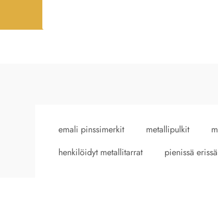
emali pinssimerkit
metallipulkit
m
henkilöidyt metallitarrat
pienissä erissä