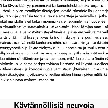
luonnollinen lujuus kestää päivittäistä kulumista, ympäristötekijöide
mä kestävyys kääntyy paremmaksi kustannustehokkuudeksi organisaatioil
. Henkilöityjen metallipinssibadgejen räätälöintimahdollisuudet tarjo
ja, tarkkoja graafisia teoksia, tekstielementtejä ja värimalleja, jotka 
niikat mahdollistavat tarkan monimutkaisten suunnitelmien uudelleentu
odaan visuaalisesti vaikutusvaltaisia lisävarusteita. Henkilöityjen met
ä, messuilla ja verkostoitumistapahtumissa, joissa ensivaikutelma vaik
 säilyttää, mikä lisää jatkuvaa brändin näkyvyyttä ja positiivisia as
mainostuksen välineitä konferensseihin, seminaareihin ja markkinointit
atetustyyppeihin ja käyttömieltymyksiin – lappeleista ja kauluksesta
ipinssibadget toimivat keskustelun avaajina, jotka edistävät verkos
taa niiden säilyttämiseen ja esillepanoon, mikä laajentaa brändin n
aloitteita, sillä nämä badget voidaan kierrättää tai käyttää uudellee
tilaresistenssi ja korroosiosuoja varmistavat yhtenäisen ulkoasun eril
ipinssibadgejen sijoitusarvo oikeuttaa niiden hinnan pidemmällä käy
sitiivisen tuoton mainostusmenoista.
Käytännöllisiä neuvoja