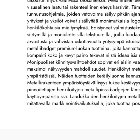
ulkoasun myös vaativissa olosuhteissa. Metallirakenteen 
visuaalinen laatu tai rakenteellinen eheys kärsivät. Tä
tunnustusohjelmia, joiden vetovoima säilyy pitkän ajan
yritykset ja yksilöt voivat sisällyttää monimutkaisia logo
henkilökohtaisia mieltymyksiä. Edistyneet valmistustek
siirtymillä ja moniulotteisilla tekstuureilla, joilla lu
arvostusta ja vahvistaa uskottavuutta yritysympäristöiss
metallibadget premium-luokan tuotteina, joita kannattaa
kompakti koko ja kevyt paino tekevät niistä ideaalisia 
Monipuoliset kiinnitysvaihtoehdot sopivat erilaisiin va
maksimoi näkyvyyden mahdollisuudet. Henkilöityt metall
ympäristöissä. Näiden tuotteiden keräilyluonne kannus
Metallirakenteen ympäristöystävällisyys tukee kestävyys
pinnoitettujen henkilöityjen metallipinssibadgejen lämpö
käyttöympäristöissä. Laadukkaiden henkilöityjen metall
mitattavalla markkinointivaikutuksella, joka tuottaa po