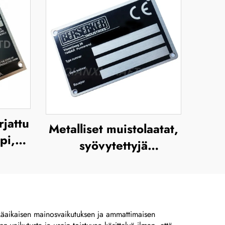
rjattu
Metalliset muistolaatat,
lpi,
syövytettyjä
tetty
ruostumattomasta
s -
teräksestä valmistettuja
en
nimikilviä,
ruostumattomasta
itkäaikaisen mainosvaikutuksen ja ammattimaisen