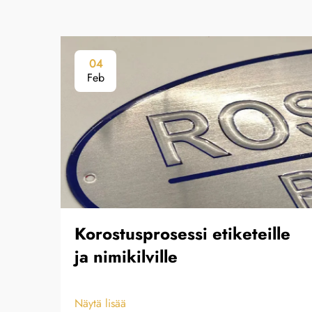
04
Feb
Korostusprosessi etiketeille
ja nimikilville
Näytä lisää