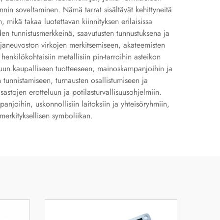
nin soveltaminen. Nämä tarrat sisältävät kehittyneitä
n, mikä takaa luotettavan kiinnityksen erilaisissa
jöiden tunnistusmerkkeinä, saavutusten tunnustuksena ja
elijaneuvoston virkojen merkitsemiseen, akateemisten
henkilökohtaisiin metallisiin pin-tarroihin asteikon
ttuun kaupalliseen tuotteeseen, mainoskampanjoihin ja
n tunnistamiseen, turnausten osallistumiseen ja
astojen erotteluun ja potilasturvallisuusohjelmiin.
anjoihin, uskonnollisiin laitoksiin ja yhteisöryhmiin,
 merkityksellisen symboliikan.