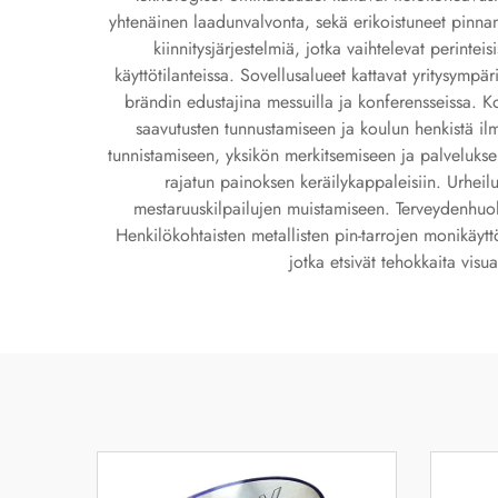
yhtenäinen laadunvalvonta, sekä erikoistuneet pinnan
kiinnitysjärjestelmiä, jotka vaihtelevat perintei
käyttötilanteissa. Sovellusalueet kattavat yritysympär
brändin edustajina messuilla ja konferensseissa. Ko
saavutusten tunnustamiseen ja koulun henkistä ilmeä
tunnistamiseen, yksikön merkitsemiseen ja palvelukse
rajatun painoksen keräilykappaleisiin. Urheilu
mestaruuskilpailujen muistamiseen. Terveydenhuollo
Henkilökohtaisten metallisten pin-tarrojen monikäyttö
jotka etsivät tehokkaita visu