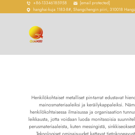
+86-13346185958
[email protected]
hanghai-kuja 1183-8#, Shangchengin piiri, 310018 Hang
Henkilökohtaiset metalliset pin-tarrat edustavat hieno
mainosmateriaaleiksi ja keräilykappaleiksi. Nämä
henkilökohtaisessa ilmaisussa ja organisaation tunnust
leikkausta, jotta voidaan luoda monitasoisia suunnitelm
perusmateriaaleista, kuten messingistä, sinkkiseoksest
Teknologiset ominaisuudet kattavat tietokoneavust