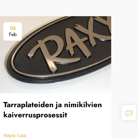
06
0
Feb
Fe
Tarraplateiden ja nimikilvien
Pai
kaiverrusprosessit
dek
kak
Näytä lisää