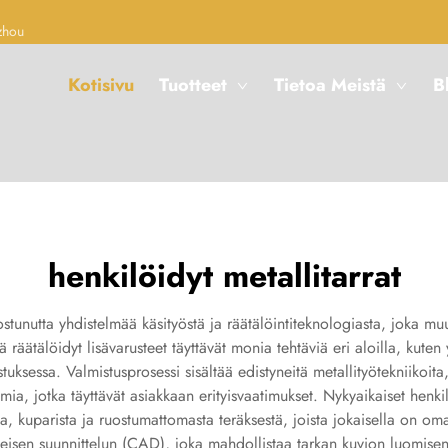
zhou
Kotisivu
Tuotteet
Tietoa Meistä
B
henkilöidyt metallitarrat
stunutta yhdistelmää käsityöstä ja räätälöintiteknologiasta, joka muut
 räätälöidyt lisävarusteet täyttävät monia tehtäviä eri aloilla, kute
uksessa. Valmistusprosessi sisältää edistyneitä metallityötekniikoita
ia, jotka täyttävät asiakkaan erityisvaatimukset. Nykyaikaiset henkilö
a, kuparista ja ruostumattomasta teräksestä, joista jokaisella on omat
eisen suunnittelun (CAD), joka mahdollistaa tarkan kuvion luomisen, 