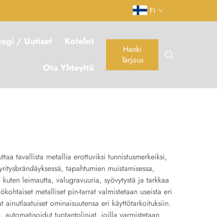
FI
logi / Uutiset
Kotelot
Hanki
Tarjous
Ota Yhteyttä
taa tavallista metallia erottuviksi tunnistusmerkeiksi,
n yritysbrändäyksessä, tapahtumien muistamisessa,
, kuten leimautta, valugravuuria, syövytystä ja tarkkaa
kohtaiset metalliset pin-tarrat valmistetaan useista eri
 ainutlaatuiset ominaisuutensa eri käyttötarkoituksiin.
automatisoidut tuotantolinjat, joilla varmistetaan