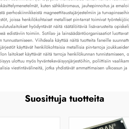
käsittelymenetelmät, kuten sähkökromaus, jauhepinnoitus ja emaloin
sistä perhoskiinnikkeistä magneettitaustajärjestelmiin ja turvapinsseihi
istöt, joissa henkilökohtaiset metalliset pin-tarrat toimivat työnteki
ulutuslaitokset hyödyntävät näitä räätälöitäviä lisävarusteita opisk
 edistäviin toimiin. Sotilas- ja lainsäädäntöorganisaatiot luottavat 
n tunnustamiseen. Viihdeala käyttää näitä tuotteita faneille suunna
järjestöt käyttävät henkilökohtaisia metallisia pin-tarroja joukkueide
n laitokset käyttävät näitä tarroja henkilökunnan tunnistamiseen, os
isyys ulottuu myös hyväntekeväisyysjärjestöihin, poliittisiin vaalikamp
aalisia viestintävälineitä, jotka yhdistävät ammattimaisen ulkoasun ja
Suosittuja tuotteita