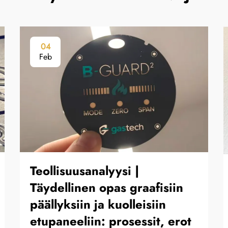
04
Feb
Teollisuusanalyysi |
Täydellinen opas graafisiin
päällyksiin ja kuolleisiin
etupaneeliin: prosessit, erot