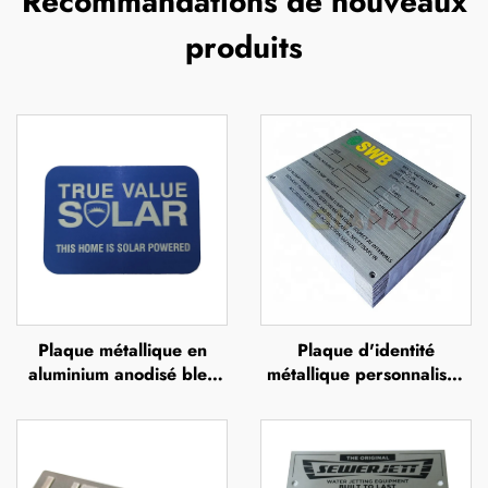
Recommandations de nouveaux
produits
Plaque métallique en
Plaque d'identité
aluminium anodisé bleu
métallique personnalisée
ou en acier inoxydable,
gravée, plaque
avec impression UV,
commémorative en acier
sérigraphie ou impression
inoxydable gravée,
offset, plaque métallique
plaque d'identité avec