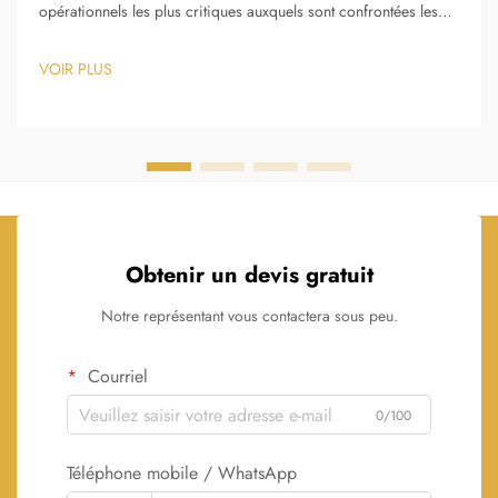
opérationnels les plus critiques auxquels sont confrontées les
organisations dans les secteurs de la fabrication, de la
logistique, de la santé et de la gestion des installations. La
VOIR PLUS
capacité à localiser, surveiller et gérer précisément les actifs
physiques...
Obtenir un devis gratuit
Notre représentant vous contactera sous peu.
Courriel
0/100
Téléphone mobile / WhatsApp