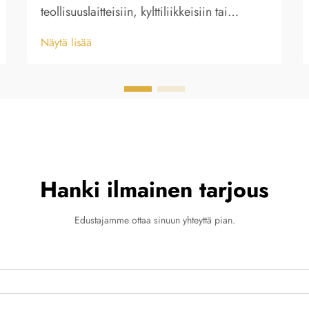
teollisuuslaitteisiin, kylttiliikkeisiin tai
brändäyssovelluksiin, metallisien
Näytä lisää
nimilappujen ja muovivaihtoehtojen välinen
valinta vaikuttaa merkittävästi pitkän
aikavälin suorituskykyyn ja
kustannustehokkuuteen. Ymmärtämällä
kestävyyden...
Hanki ilmainen tarjous
Edustajamme ottaa sinuun yhteyttä pian.