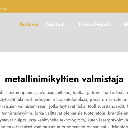
zhou
Kotisivu
Tuotteet
Tietoa Meistä
B
metallinimikyltien valmistaja
ollisuuskumppanina, joka suunnittelee, tuottaa ja toimittaa korkealaatu
käyttävät teknisesti edistyneitä tuotantolaitoksia, joissa on varusteltu 
kaisujen valmistamiseen, jotka täyttävät tiukat teollisuusstandardit.
nnistuslevyihin, jotka välittävät olennaisia tuotetietoja, brändielem
yntävät huippuunsa kehittyneitä teknologioita, kuten lasergravointijärj
aan tarkat tekniset vaatimukset ja erinomainen pinnanlaatu. Teknolog