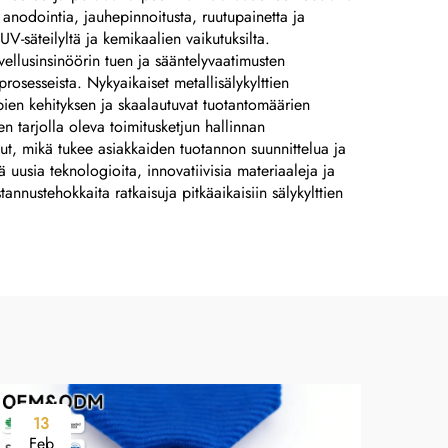
n anodointia, jauhepinnoitusta, ruutupainetta ja
UV-säteilyltä ja kemikaalien vaikutuksilta.
ovellusinsinöörin tuen ja sääntelyvaatimusten
prosesseista. Nykyaikaiset metallisälykylttien
ppien kehityksen ja skaalautuvat tuotantomäärien
en tarjolla oleva toimitusketjun hallinnan
lut, mikä tukee asiakkaiden tuotannon suunnittelua ja
ä uusia teknologioita, innovatiivisia materiaaleja ja
nnustehokkaita ratkaisuja pitkäaikaisiin sälykylttien
13
1
Feb
Fe