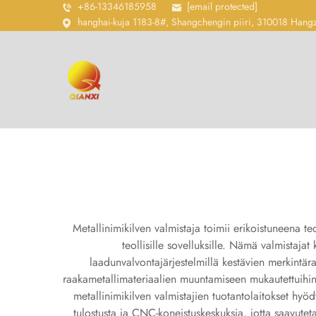
+86-13346185958
[email protected]
hanghai-kuja 1183-8#, Shangchengin piiri, 310018 Hang
Metallinimikilven valmistaja toimii erikoistuneena te
teollisille sovelluksille. Nämä valmistajat 
laadunvalvontajärjestelmillä kestävien merkintärat
raakametallimateriaalien muuntamiseen mukautettuihin tu
metallinimikilven valmistajien tuotantolaitokset hyöd
tulostusta ja CNC-koneistuskeskuksia, jotta saavutet