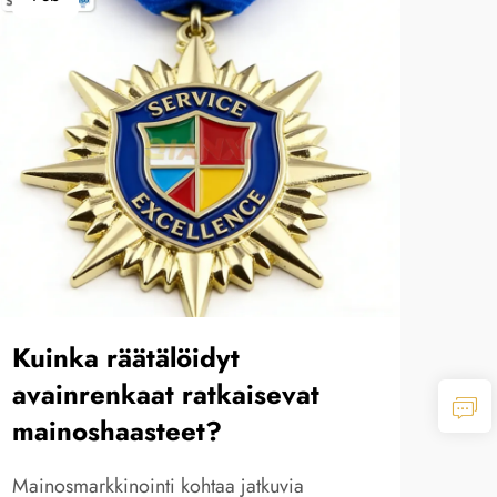
Mik
jää
Kuinka räätälöidyt
täy
avainrenkaat ratkaisevat
mainoshaasteet?
Räät
mode
Mainosmarkkinointi kohtaa jatkuvia