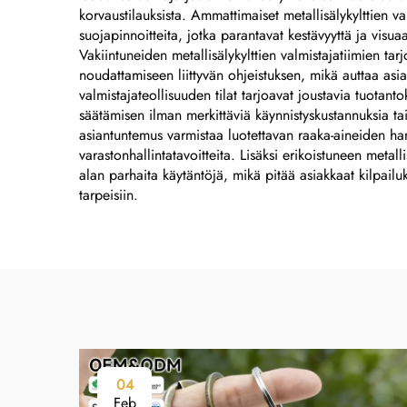
korvaustilauksista. Ammattimaiset metallisälykylttien va
suojapinnoitteita, jotka parantavat kestävyyttä ja visua
Vakiintuneiden metallisälykylttien valmistajatiimien ta
noudattamiseen liittyvän ohjeistuksen, mikä auttaa asiak
valmistajateollisuuden tilat tarjoavat joustavia tuotan
säätämisen ilman merkittäviä käynnistyskustannuksia tai 
asiantuntemus varmistaa luotettavan raaka-aineiden han
varastonhallintatavoitteita. Lisäksi erikoistuneen metal
alan parhaita käytäntöjä, mikä pitää asiakkaat kilpailu
tarpeisiin.
04
Feb