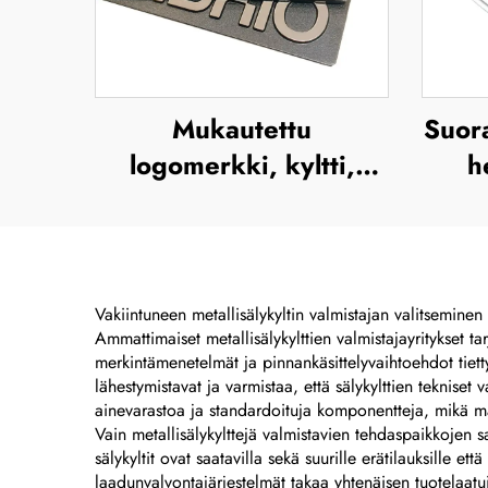
Mukautettu
Suora
logomerkki, kyltti,
h
nimikilpi, etiketti,
viin
nappi, merkki, tyhjä
sinkiseoksinen, harjattu
m
metallinimikilpi
viin
Vakiintuneen metallisälykyltin valmistajan valitseminen 
Ammattimaiset metallisälykylttien valmistajayritykset ta
merkintämenetelmät ja pinnankäsittelyvaihtoehdot tiett
lähestymistavat ja varmistaa, että sälykylttien tekniset 
ainevarastoa ja standardoituja komponentteja, mikä mahd
Vain metallisälykylttejä valmistavien tehdaspaikkojen s
sälykyltit ovat saatavilla sekä suurille erätilauksille e
laadunvalvontajärjestelmät takaa yhtenäisen tuotelaatui