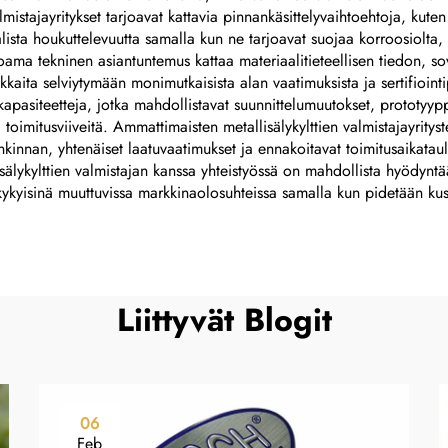
lmistajayritykset tarjoavat kattavia pinnankäsittelyvaihtoehtoja, kute
alista houkuttelevuutta samalla kun ne tarjoavat suojaa korroosiolta, 
rjoama tekninen asiantuntemus kattaa materiaalitieteellisen tiedon, s
kaita selviytymään monimutkaisista alan vaatimuksista ja sertifiointi
tokapasiteetteja, jotka mahdollistavat suunnittelumuutokset, prototyy
toimitusviiveitä. Ammattimaisten metallisälykylttien valmistajayrityst
kinnan, yhtenäiset laatuvaatimukset ja ennakoitavat toimitusaikatau
lisälykylttien valmistajan kanssa yhteistyössä on mahdollista hyödyntä
kykyisinä muuttuvissa markkinaolosuhteissa samalla kun pidetään kusta
Liittyvät Blogit
06
Feb