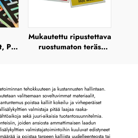
Mukautettu ripustettava
t, PC-
ruostumaton teräs
ksulla
keltainen merkki
a,
sisätilojen käyttöön,
ra
varoitusmerkki
iiketoiminnan tehokkuuteen ja kustannusten hallintaan.
n autetaan valitsemaan soveltuvimmat materiaalit,
ntuntemus poistaa kalliit kokeilu- ja virheperäiset
llisälykylttien valmistaja pitää laajaa raaka-
ähtöaikoja sekä juuri-aikaisia tuotantosuunnitelmia.
kenteisiin, joiden ansiosta ammattimaisen laadun
lisälykylttien valmistajatoimintoihin kuuluvat edistyneet
 määrää ja poistaa tarpeen kalliista uudelleenteosta tai