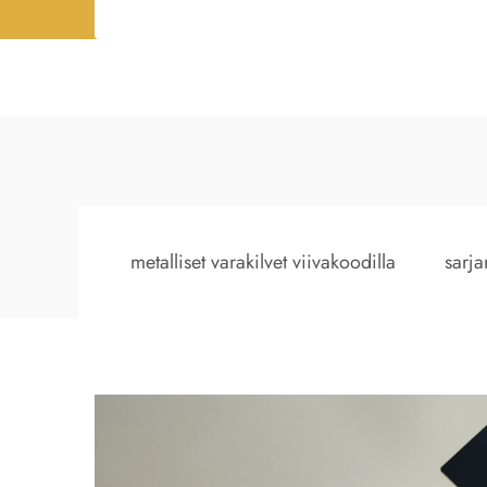
metalliset varakilvet viivakoodilla
sarja