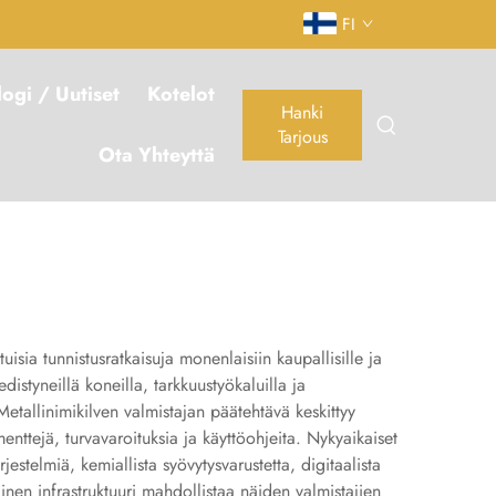
FI
logi / Uutiset
Kotelot
Hanki
Tarjous
Ota Yhteyttä
isia tunnistusratkaisuja monenlaisiin kaupallisille ja
edistyneillä koneilla, tarkkuustyökaluilla ja
 Metallinimikilven valmistajan päätehtävä keskittyy
enttejä, turvavaroituksia ja käyttöohjeita. Nykyaikaiset
estelmiä, kemiallista syövytysvarustetta, digitaalista
inen infrastruktuuri mahdollistaa näiden valmistajien