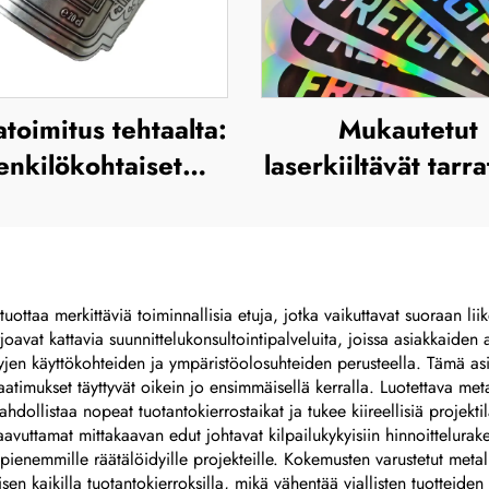
toimitus tehtaalta:
Mukautetut
enkilökohtaiset
laserkiiltävät tarra
itarrat, mukautettu
ja PVC-etiketit pa
korostettu
vinyylikannell
etallifoliotarra
hologrammitar
ipulloille, painatus
tuottaa merkittäviä toiminnallisia etuja, jotka vaikuttavat suoraan l
rjoavat kattavia suunnittelukonsultointipalveluita, joissa asiakkaide
yjen käyttökohteiden ja ympäristöolosuhteiden perusteella. Tämä asia
vaatimukset täyttyvät oikein jo ensimmäisellä kerralla. Luotettava meta
ollistaa nopeat tuotantokierrostaikat ja tukee kiireellisiä projektil
aavuttamat mittakaavan edut johtavat kilpailukykyisiin hinnoittelura
ttä pienemmille räätälöidyille projekteille. Kokemusten varustetut metal
sen kaikilla tuotantokierroksilla, mikä vähentää viallisten tuotteiden