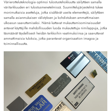
Värierotteluteknologia optimoi tulostustehokkuutta säilyttäen samalla
väritarkkuuden eri tulostusmenetelmissä. Suunnittelujärjestelmä tukee
monimutkaisia asetteluja, jotka sisältävät useita elementtejä, säilyttäen
samalla asianmukaisen välistyksen ja kohdistuksen ammattimaisen
ulkoasun saavuttamiseksi. Nämä kattavat mukauttamisominaisuudet
antavat käyttäjille mahdollisuuden luoda mukautettuja nimilappuja, jotka
täsmäävät täydellisesti heidän tarkkoihin vaatimuksiinsa ja saavuttavat
ammattimaisia tuloksia, jotka parantavat organisaation imagoa ja
toiminnallisuutta.