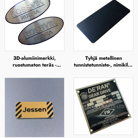
3D-alumiinimerkki,
Tyhjä metallinen
ruostumaton teräs -
tunnistetunniste-, nimikilpi-
nimikilpi, reliefikuvioitu
ja merkkitarralabel,
metallilogon nimikilvet
alumiinimerkki,
tunnistelevy, ruostumaton
teräs -nimikilpi