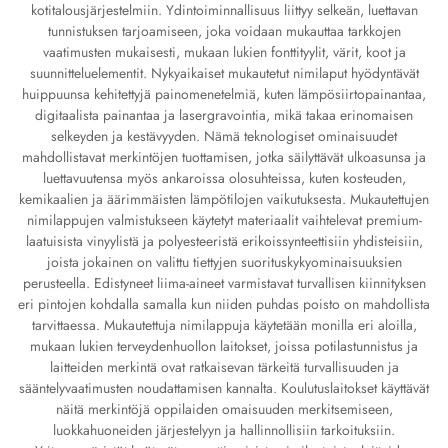
kotitalousjärjestelmiin. Ydintoiminnallisuus liittyy selkeän, luettavan
tunnistuksen tarjoamiseen, joka voidaan mukauttaa tarkkojen
vaatimusten mukaisesti, mukaan lukien fonttityylit, värit, koot ja
suunnitteluelementit. Nykyaikaiset mukautetut nimilaput hyödyntävät
huippuunsa kehitettyjä painomenetelmiä, kuten lämpösiirtopainantaa,
digitaalista painantaa ja lasergravointia, mikä takaa erinomaisen
selkeyden ja kestävyyden. Nämä teknologiset ominaisuudet
mahdollistavat merkintöjen tuottamisen, jotka säilyttävät ulkoasunsa ja
luettavuutensa myös ankaroissa olosuhteissa, kuten kosteuden,
kemikaalien ja äärimmäisten lämpötilojen vaikutuksesta. Mukautettujen
nimilappujen valmistukseen käytetyt materiaalit vaihtelevat premium-
laatuisista vinyylistä ja polyesteeristä erikoissynteettisiin yhdisteisiin,
joista jokainen on valittu tiettyjen suorituskykyominaisuuksien
perusteella. Edistyneet liima-aineet varmistavat turvallisen kiinnityksen
eri pintojen kohdalla samalla kun niiden puhdas poisto on mahdollista
tarvittaessa. Mukautettuja nimilappuja käytetään monilla eri aloilla,
mukaan lukien terveydenhuollon laitokset, joissa potilastunnistus ja
laitteiden merkintä ovat ratkaisevan tärkeitä turvallisuuden ja
sääntelyvaatimusten noudattamisen kannalta. Koulutuslaitokset käyttävät
näitä merkintöjä oppilaiden omaisuuden merkitsemiseen,
luokkahuoneiden järjestelyyn ja hallinnollisiin tarkoituksiin.