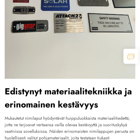
Edistynyt materiaalitekniikka ja
erinomainen kestävyys
Mukautetut nimilaput hyödyntävät huippuluokkaista materiaalitiedettä,
jotta ne tarjoavat vertaansa vailla olevaa kestävyyttä ja suorituskykyä
vaativissa sovelluksissa. Näiden erinomaisten nimilappujen perusta on
huolellisesti valitut pohjamateriaalit, joita testataan tiukasti