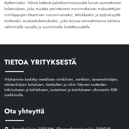
täyttämiseksi. Nämä kattavat palveluominaisuudet luovat saumattoman
kokemuksen, joka muuttaa perinteisesti monimutkaisen mukautettujen
nimilappujen tilaamisen suoraviivaiseksi, tehokkaaksi ja tyytyväisyyttä
tuottavaksi asiakaskokemukseksi, joka tarjoaa ammattimaisia tuloksia
vähimmällä vaivalla ja suurimmalla luotettavuudella.
TIETOA YRITYKSESTÄ
Yrityksemme keskittyy metallisien nimikilvien, merkkien, tarramerkintöjen,
rekisterikilpien kehyksien, tietokyltten ja niihin liittyvien tuotteiden
tutkimukseen ja kehitykseen, tuotantoon ja toimitukseen ulkomaisiin B2B-
markkinoille.
Ota yhteyttä