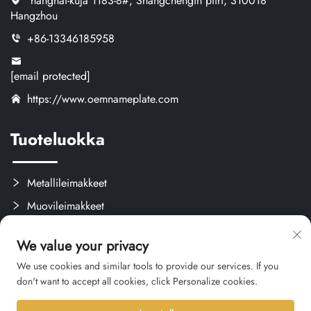
hanghai-kuja 1183-8#, Shangchengin piiri, 310018
Hangzhou
+86-13346185958
[email protected]
https://www.oemnameplate.com
Tuoteluokka
Metallileimakkeet
Muovileimakkeet
Tarrat ja Etiketit
We value your privacy
Mukautetut Käsityöt
We use cookies and similar tools to provide our services. If you
don't want to accept all cookies, click Personalize cookies.