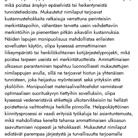
mikä poistaa ärsykyn epäselvistä tai heikentyneistä
tunnistetiedoista. Mukautetut nimilaput tarjoavat
kustannustehokkaita ratkaisuja verrattuna perinteisiin
merkintätapoihin, vähentäen tarvetta usein vaihdettaviin
merkintöihin ja pienentäen pitkän aikavälin kustannuksia.
Näiden lapujen monipuolisuus mahdollistaa erilaisten
sovellusten käytön, olipa kyseessä ammattimainen
liikeympäristö tai henkilökohtainen kotijärjestelyprojekti, mikä
poistaa tarpeen useista eri merkintätuotteista. Ammattimaisen
ulkoasun parantaminen tapahtuu luonnollisesti mukautettujen
nimilappujen avulla, sillä ne tarjoavat hiotun ja yhtenäisen
tunnisteen, joka heijastuu myönteisesti sekä yrityksiin että
yksilöihin. Monipuoliset materiaalivaihtoehdot varmistavat
optimaalisen suorituskyvyn tiettyihin sovelluksiin, olipa
kyseessä vedeneristäviä etikettejä ulkotarvikkeisiin tai hellästi
poistettavia vaihtoehtoja herkille pinnoille. Helppokäyttöinen
kiinnitysprosessi ei vaadi erityisiä työkaluja tai asiantuntemusta,
mikä mahdollistaa keneltä tahansa ammattimaisen ulkoasun
saavuttamisen nopeasti ja tehokkaasti. Mukautetut nimilaput
edistävät parempaa järjestystä ja turvallisuutta tarjoamalla