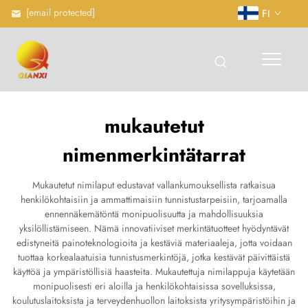
[email protected]
FI
mukautetut
nimenmerkintätarrat
Mukautetut nimilaput edustavat vallankumouksellista ratkaisua
henkilökohtaisiin ja ammattimaisiin tunnistustarpeisiin, tarjoamalla
ennennäkemätöntä monipuolisuutta ja mahdollisuuksia
yksilöllistämiseen. Nämä innovatiiviset merkintätuotteet hyödyntävät
edistyneitä painoteknologioita ja kestäviä materiaaleja, jotta voidaan
tuottaa korkealaatuisia tunnistusmerkintöjä, jotka kestävät päivittäistä
käyttöä ja ympäristöllisiä haasteita. Mukautettuja nimilappuja käytetään
monipuolisesti eri aloilla ja henkilökohtaisissa sovelluksissa,
koulutuslaitoksista ja terveydenhuollon laitoksista yritysympäristöihin ja