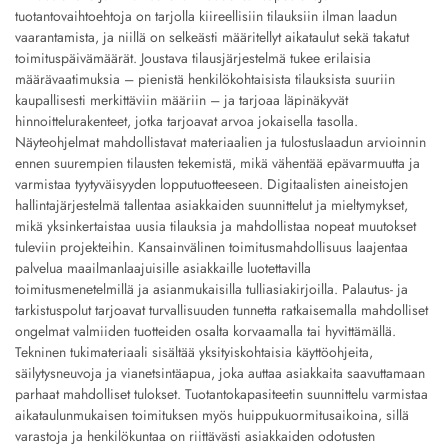
tuotantovaihtoehtoja on tarjolla kiireellisiin tilauksiin ilman laadun
vaarantamista, ja niillä on selkeästi määritellyt aikataulut sekä takatut
toimituspäivämäärät. Joustava tilausjärjestelmä tukee erilaisia
määrävaatimuksia – pienistä henkilökohtaisista tilauksista suuriin
kaupallisesti merkittäviin määriin – ja tarjoaa läpinäkyvät
hinnoittelurakenteet, jotka tarjoavat arvoa jokaisella tasolla.
Näyteohjelmat mahdollistavat materiaalien ja tulostuslaadun arvioinnin
ennen suurempien tilausten tekemistä, mikä vähentää epävarmuutta ja
varmistaa tyytyväisyyden lopputuotteeseen. Digitaalisten aineistojen
hallintajärjestelmä tallentaa asiakkaiden suunnittelut ja mieltymykset,
mikä yksinkertaistaa uusia tilauksia ja mahdollistaa nopeat muutokset
tuleviin projekteihin. Kansainvälinen toimitusmahdollisuus laajentaa
palvelua maailmanlaajuisille asiakkaille luotettavilla
toimitusmenetelmillä ja asianmukaisilla tulliasiakirjoilla. Palautus- ja
tarkistuspolut tarjoavat turvallisuuden tunnetta ratkaisemalla mahdolliset
ongelmat valmiiden tuotteiden osalta korvaamalla tai hyvittämällä.
Tekninen tukimateriaali sisältää yksityiskohtaisia käyttöohjeita,
säilytysneuvoja ja vianetsintäapua, joka auttaa asiakkaita saavuttamaan
parhaat mahdolliset tulokset. Tuotantokapasiteetin suunnittelu varmistaa
aikataulunmukaisen toimituksen myös huippukuormitusaikoina, sillä
varastoja ja henkilökuntaa on riittävästi asiakkaiden odotusten