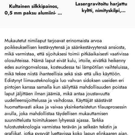
Lasergravitoitu harjattu
Kultainen silkkipainos,
kyltti, nimityskilpi,
0,5 mm paksu alumiini- tai
täysväriset syövytetty
ruostumaton teräskilpi,
ruostumaton teräs -logon
gravitoitu metallinen
metallinen nimityskilpi
nimityskilpi, korostettu
metallilevy
Mukautetut nimilaput tarjoavat erinomaista arvoa
poikkeuksellisen kestävyytensä ja säänkestävyytensä ansiosta,
mikä varmistaa, että sijoituksesi toimii pitkäaikaisesti vaativissa
olosuhteissa. Nämä laput eivät kulu, irtoile, eivätkä heikenny
edes auringonvalossa, kosteudessa tai lämpötilan vaihteluissa,
mikä tekee niistä ihanteellisia sekä sisä- että ulko käyttöön.
Edistynyt liimausteknologia luo vahvan sidoksen useiden eri
pintojen kanssa samalla kun säilyttää mahdollisuuden poistaa
laput jäljittäen ilman jäämiä, mikä antaa joustavuutta
uudelleensijoittelussa ja vaihdossa. Käyttäjät säästävät
huomattavasti aikaa ja vaivaa yksinkertaistetun tilausprosessin
avulla, joka mahdollistaa täydellisen mukauttamisen
suunnittelusta toimitukseen lyhyessä ajassa. Tarkka
tulostusteknologia varmistaa terävän ja selkeän tekstin ja
grafiikat, jotka pysyvät luettavissa koko lapun elinkaaren ajan,