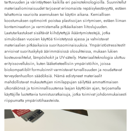
tarttuvuuden ja värintäytteen kaikilla eri painoteknologioilla. Suunnitellut
materiaaliominaisuudet tarjoavat erinomaista repäisykestävyyttä, estäen
tahattomia vaurioita asennuksen tai käytön aikana. Kemiallisen
koostumuksen optimointi poistaa plastisoijan siirtymisen, estäen liiman
kontaminaation ja varmistamalla pitkäaikaisen liitoslujuuden.
Laatutarkastukset sisältävät kiihdytettyjä ikääntymistestejä, jotka
simuloidaan vuosien käyttöä tiivistetyssä ajassa ja vahvistavat
materiaalien pitkäaikaisia suoritusominaisuuksia. Ympäristöstressitestit
arvioivat suorituskykyä äärimmäisissä olosuhteissa, mukaan lukien
kosteusvaihtelut, lämpöshokit ja UV-säteily. Materiaaliteknologia ulottuu
erityissovelluksiin, kuten lääketieteellisiin ympäristöihin, joissa
biokompatiiblit formuloinnit varmistavat turvallisuuden ja noudattavat
terveydenhuollon säädöksiä. Nämä edistyneet materiaalit
mahdollistavat mukautettujen nimilappujen säilyttää ammattimaisen
ulkonäkönsä ja toiminnallisuutensa laajan käyttöiän ajan, tarjoamalla
käyttäjille luotettavia tunnistusratkaisuja, jotka toimivat johdonmukaisesti
riippumatta ympäristöhaasteista.