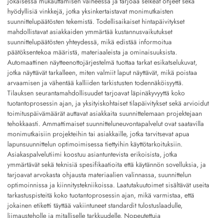
jokaisessa mukauttamisen vaiheessa ja tarjoaa selkeät ohjeet sekä
hyödyllisiä vinkkejä, jotka yksinkertaistavat monimutkaisten
suunnittelupäätösten tekemistä. Todellisaikaiset hintapäivitykset
mahdollistavat asiakkaiden ymmärtää kustannusvaikutukset
suunnittelupäätösten yhteydessä, mikä edistää informoitua
päätöksentekoa määristä, materiaaleista ja ominaisuuksista.
Automaattinen näytteenottojärjestelmä tuottaa tarkat esikatselukuvat,
jotka näyttävät tarkalleen, miten valmiit laput näyttävät, mikä poistaa
arvaamisen ja vähentää kalliiden tarkistusten todennäköisyyttä.
Tilauksen seurantamahdollisuudet tarjoavat läpinäkyvyyttä koko
tuotantoprosessin ajan, ja yksityiskohtaiset tilapäivitykset sekä arvioidut
toimituspäivämäärät auttavat asiakkaita suunnittelemaan projektejaan
tehokkaasti. Ammattimaiset suunnitteluneuvontapalvelut ovat saatavilla
monimutkaisiin projekteihin tai asiakkaille, jotka tarvitsevat apua
lapunsuunnittelun optimoimisessa tiettyihin käyttötarkoituksiin.
Asiakaspalvelutiimi koostuu asiantuntevista erikoisista, jotka
ymmärtävät sekä teknisiä spesifikaatioita että käytännön sovelluksia, ja
tarjoavat arvokasta ohjausta materiaalien valinnassa, suunnittelun
optimoinnissa ja kiinnitystekniikoissa. Laatutakuutoimet sisältävät useita
tarkastuspisteitä koko tuotantoprosessin ajan, mikä varmistaa, että
jokainen etiketti täyttää vakiintuneet standardit tulostuslaadulle,
liimausteholle ja mitalliselle tarkkuudelle. Nopeutettuja