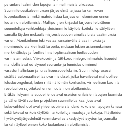
parantavat valmiiden lapujen ammattimaista ulkoasua.
Suunnitteluesikatselmuksen järjestelmä tarjoaa tarkan kuvan
lopputuotteesta, mikä mahdollistaa korjausten tekemisen ennen
tuotannon aloittamista. Mallipohjien kirjastot tarjoavat etukäteen
suunniteltuja vaihtoehtoja yleisimmille käyttötarkoituksille säilyttäen
samalla täyden mukauttamisjoustavuuden ainutlaatuisia vaatimuksia
varten. Monikielinen tuki vastaa kansainvälisiä vaatimuksia ja
monimuotoisia kielillisiä tarpeita, mukaan lukien asianmukainen
merkkivälistys ja fonttivalinnat optimaalisen luettavuuden
varmistamiseksi. Viivakoodi- ja QR-koodi-integrointimahdollisuudet
mahdollistavat edistyneet seuranta- ja tunnistustoiminnot
varastonhallintaan ja turvallisuussovelluksiin. Suunnitteluprosessi
sisältää automaattiset laatuvarmistukset, jotka havaitsevat mahdolliset
tulostusongelmat, kuten riittämättömän kontrastin, virheellisen koon tai
resoluution rajoitukset ennen tuotannon aloittamista.
Eräkäsittelyominaisuudet tehostavat useiden erilaisten lapujen luomista
ja vähentävät suurten projektien suunnitteluaikaa. Joustavat
kokovaihtoehdot ovat yhteensopivia standardikokoisten lapujen kanssa
sekä tukevat erikoiskäyttöön tarkoitettuja muotoja ja kokoja. Näytteiden
hyväksyntäjärjestelmät varmistavat asiakastyytyväisyyden tarjoamalla
tarkat näytteet ennen koko tuotantoerän aloittamista.