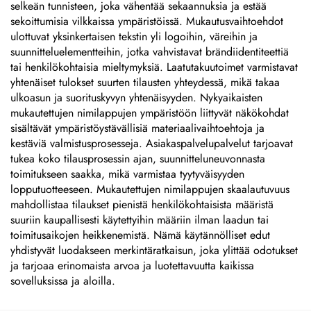
selkeän tunnisteen, joka vähentää sekaannuksia ja estää
sekoittumisia vilkkaissa ympäristöissä. Mukautusvaihtoehdot
ulottuvat yksinkertaisen tekstin yli logoihin, väreihin ja
suunnitteluelementteihin, jotka vahvistavat brändiidentiteettiä
tai henkilökohtaisia mieltymyksiä. Laatutakuutoimet varmistavat
yhtenäiset tulokset suurten tilausten yhteydessä, mikä takaa
ulkoasun ja suorituskyvyn yhtenäisyyden. Nykyaikaisten
mukautettujen nimilappujen ympäristöön liittyvät näkökohdat
sisältävät ympäristöystävällisiä materiaalivaihtoehtoja ja
kestäviä valmistusprosesseja. Asiakaspalvelupalvelut tarjoavat
tukea koko tilausprosessin ajan, suunnitteluneuvonnasta
toimitukseen saakka, mikä varmistaa tyytyväisyyden
lopputuotteeseen. Mukautettujen nimilappujen skaalautuvuus
mahdollistaa tilaukset pienistä henkilökohtaisista määristä
suuriin kaupallisesti käytettyihin määriin ilman laadun tai
toimitusaikojen heikkenemistä. Nämä käytännölliset edut
yhdistyvät luodakseen merkintäratkaisun, joka ylittää odotukset
ja tarjoaa erinomaista arvoa ja luotettavuutta kaikissa
sovelluksissa ja aloilla.