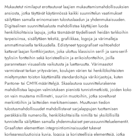
Mukautetut nimilaput erottautuvat laajien mukauttamismahdollisuuksien
ansiosta, jotka täyttävät käytännössä kaikki suunnittelun vaatimukset
säilyttäen samalla erinomaisen tulostuslaadun ja yhdenmukaisuuden.
Digitaalinen suunnittelualusta mahdollistaa käyttäjien luoda
henkilökohtaisia lapuja, jotka täsmäävät täydellisesti heidän tarkkoihin
tarpeisiinsa, sisällyttäen tekstiä, grafiikkaa, logoja ja värimalleja
ammattimaisella tarkkuudella. Edistyneet typografiset vaihtoehdot
kattavat laajan fonttikirjaston, joka ulottuu klassisiin serif- ja sans-serif-
tyylisiin fontteihin sekä koristeellisiin ja erikoisfontteihin, joilla
parannetaan visuaalista vaikutusta ja luettavuutta. Värimaastot
varmistavat tarkan yritysvärien, koulujen värien tai henkilökohtaisten
mieltymysten toiston käyttämällä standardoituja värikirjastoja, kuten
Pantone- tai CMYK-määrittelyjä. Skaalautuva suunnittelurakenne
mahdollistaa lapujen valmistuksen pienistä tunnistimetkistä, joiden koko
on vain muutama millimetri, suuriin muotoihin, jotka soveltuvat
merkintöihin ja laitteiden merkitsemiseen. Muuttuvan tiedon
tulostusmahdollisuudet mahdollistavat sarjalappujen tuottamisen
peräkkäisillä numeroilla, henkilökohtaisilla nimillä tai yksilöllisillä
tunnisteilla säilyttäen samalla yhdenmukaiset perussuunnitteluelementit.
Graafisten elementtien integrointiominaisuudet tukevat
korkearesoluutioisia kuvia, logoja ja koristeellisia elementtejä, jotka