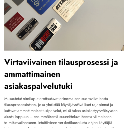
Virtaviivainen tilausprosessi ja
ammattimainen
asiakaspalvelutuki
Mukautetut nimilaput erottautuvat erinomaisen suoraviivaisesta
tilausprosessistaan, joka yhdistää käyttäjäystävälliset rajapinnat ja
kattavat ammattimaiset tukipalvelut, mikä takaa asiakastyytyväisyyden
alusta loppuun – ensimmäisestä suunnitteluvaiheesta viimeiseen
toimitusvaiheeseen. Intuitiivinen verkkotilausalusta ohjaa käyttäjiä