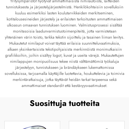
Yritysympäristöt hyötyvät ammattimaisista nimilautoista, laitteiden
tunnistuksesta ja järjestelyjärjestelmistä. Henkilökohtaisiin sovelluksiin
kuuluu esimerkiksi lasten koulutarvikkeiden merkitseminen,
kotitalousesineiden järjestely ja erilaisten tarkoitusten ammattimaisen
ulkoasun omaavan tunnistuksen luominen. Valmistusprosessi sisältää
monitasoisia laadunvarmistustoimenpiteitä, jotta varmistetaan
yhtenäinen värin toisto, tarkka tekstin sijoittelu ja tasainen liiman levitys.
Mukautetut nimilaput voivat täyttää erilaisia suunnitteluvaatimuksia,
alkaen yksinkertaisista tekstipohjaisista merkinnöistä monimutkaisiin
grafiikkoihin, joihin sisältyy logot, kuvat ja useita värejä. Mukautettujen
nimilappujen monipuolisuus tekee niistä välttämättömiä työkaluja
järjestelyyn, tunnistukseen ja brändäykseen lukemattomissa
sovelluksissa, tarjoamalla käyttäjille luotettavia, houkuttelevia ja toimivia
merkintäratkaisuja, jotka täyttävät heidän tarkat tarpeensa sekä
ammattimaiset standardit että kestävyysvaatimukset.
Suosittuja tuotteita