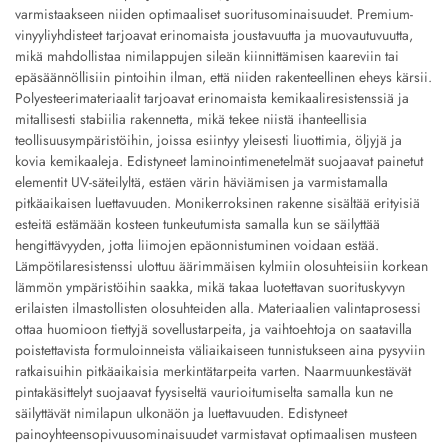
varmistaakseen niiden optimaaliset suoritusominaisuudet. Premium-
vinyyliyhdisteet tarjoavat erinomaista joustavuutta ja muovautuvuutta,
mikä mahdollistaa nimilappujen sileän kiinnittämisen kaareviin tai
epäsäännöllisiin pintoihin ilman, että niiden rakenteellinen eheys kärsii.
Polyesteerimateriaalit tarjoavat erinomaista kemikaaliresistenssiä ja
mitallisesti stabiilia rakennetta, mikä tekee niistä ihanteellisia
teollisuusympäristöihin, joissa esiintyy yleisesti liuottimia, öljyjä ja
kovia kemikaaleja. Edistyneet laminointimenetelmät suojaavat painetut
elementit UV-säteilyltä, estäen värin häviämisen ja varmistamalla
pitkäaikaisen luettavuuden. Monikerroksinen rakenne sisältää erityisiä
esteitä estämään kosteen tunkeutumista samalla kun se säilyttää
hengittävyyden, jotta liimojen epäonnistuminen voidaan estää.
Lämpötilaresistenssi ulottuu äärimmäisen kylmiin olosuhteisiin korkean
lämmön ympäristöihin saakka, mikä takaa luotettavan suorituskyvyn
erilaisten ilmastollisten olosuhteiden alla. Materiaalien valintaprosessi
ottaa huomioon tiettyjä sovellustarpeita, ja vaihtoehtoja on saatavilla
poistettavista formuloinneista väliaikaiseen tunnistukseen aina pysyviin
ratkaisuihin pitkäaikaisia merkintätarpeita varten. Naarmuunkestävät
pintakäsittelyt suojaavat fyysiseltä vaurioitumiselta samalla kun ne
säilyttävät nimilapun ulkonäön ja luettavuuden. Edistyneet
painoyhteensopivuusominaisuudet varmistavat optimaalisen musteen