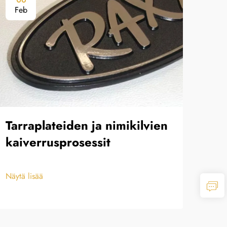
Feb
Fe
Tarraplateiden ja nimikilvien
Pai
kaiverrusprosessit
dek
kak
Näytä lisää
Näytä