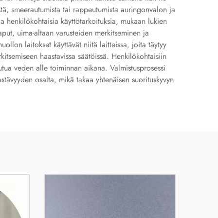
istä, smeerautumista tai rappeutumista auringonvalon ja
ja henkilökohtaisia käyttötarkoituksia, mukaan lukien
aput, uima-altaan varusteiden merkitseminen ja
llon laitokset käyttävät niitä laitteissa, joita täytyy
rkitsemiseen haastavissa säätöissä. Henkilökohtaisiin
joutua veden alle toiminnan aikana. Valmistusprosessi
kestävyyden osalta, mikä takaa yhtenäisen suorituskyvyn