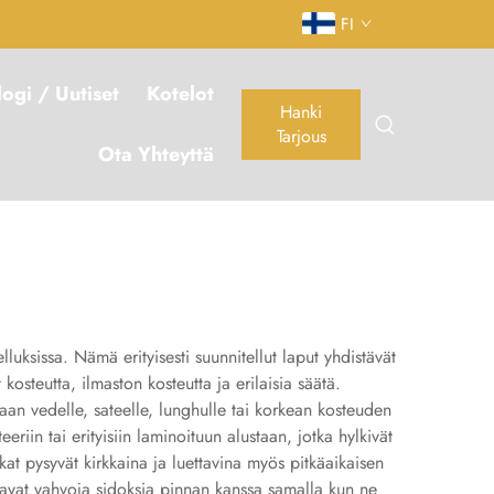
FI
logi / Uutiset
Kotelot
Hanki
Tarjous
Ota Yhteyttä
luksissa. Nämä erityisesti suunnitellut laput yhdistävät
osteutta, ilmaston kosteutta ja erilaisia säätä.
etaan vedelle, sateelle, lunghulle tai korkean kosteuden
eriin tai erityisiin laminoituun alustaan, jotka hylkivät
ikat pysyvät kirkkaina ja luettavina myös pitkäaikaisen
stavat vahvoja sidoksia pinnan kanssa samalla kun ne