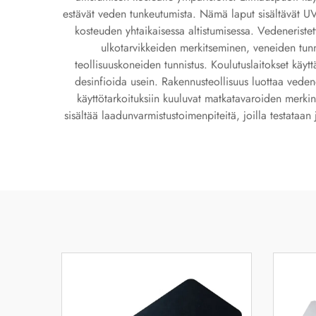
estävät veden tunkeutumista. Nämä laput sisältävät UV-
kosteuden yhtaikaisessa altistumisessa. Vedeneristet
ulkotarvikkeiden merkitseminen, veneiden tunn
teollisuuskoneiden tunnistus. Koulutuslaitokset käyttä
desinfioida usein. Rakennusteollisuus luottaa vedene
käyttötarkoituksiin kuuluvat matkatavaroiden merkint
sisältää laadunvarmistustoimenpiteitä, joilla testataa