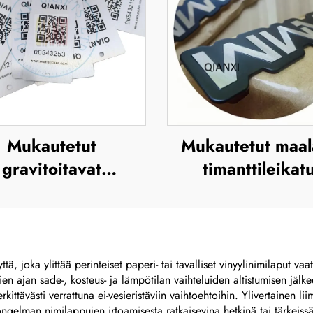
Mukautetut
Mukautetut maal
gravitoitavat
timanttileikatu
anumerot, alumiini,
alumiinikilvet
uloste, silkkipaino
metallilogon le
a offsetpaino –
llisen brändinimen
ä, joka ylittää perinteiset paperi- tai tavalliset vinyylinimilaput vaa
sien ajan sade-, kosteus- ja lämpötilan vaihteluiden altistumisen jäl
ja korostetun
kittävästi verrattuna ei-vesieristäviin vaihtoehtoihin. Ylivertainen l
etallilogon levy
n ongelman nimilappujen irtoamisesta ratkaisevina hetkinä tai tärkeis