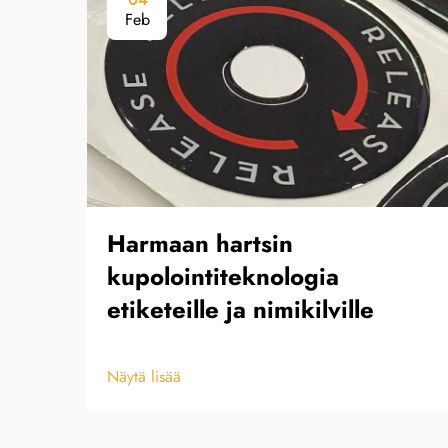
Feb
Harmaan hartsin
kupolointiteknologia
etiketeille ja nimikilville
Näytä lisää