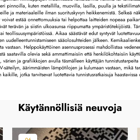
eri pinnoilla, kuten metallilla, muovilla, lasilla, puulla ja tekstiili
eille ja materiaaleille ilman suorituskyvyn heikkenemistä. Selkeä näk
dot voivat estää onnettomuuksia tai helpottaa laitteiden nopeaa paik
ävät terävän ja siistin ulkoasunsa riippumatta ympäristötekijöistä. Täm
tai teollisuusympäristöissä. Aikaa säästävät edut syntyvät luotettavu
den uudelleentunnistamiseen sääolosuhteiden jälkeen. Kemikaalienkes
aineita vastaan. Helppokäyttöinen asennusprosessi mahdollistaa vede
iistä saatavilla olevia sekä ammattimaisiin että henkilökohtaisiin käy
 värien ja grafiikkojen avulla täsmälleen käyttäjän tunnistustarpeita
UV-säteilyn, äärimmäisten lämpötilojen ja kulumaan vastaan, mikä ta
kille, jotka tarvitsevat luotettavia tunnistusratkaisuja haastavissa 
Käytännöllisiä neuvoja
06