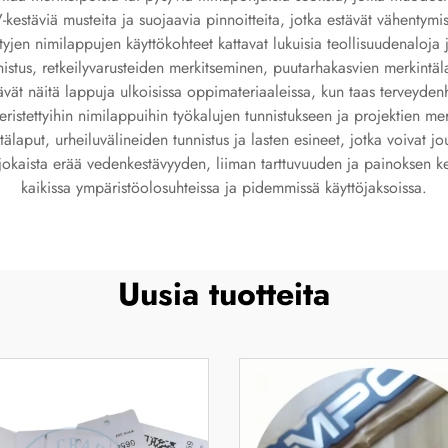
kestäviä musteita ja suojaavia pinnoitteita, jotka estävät vähentym
tyjen nimilappujen käyttökohteet kattavat lukuisia teollisuudenaloja 
istus, retkeilyvarusteiden merkitseminen, puutarhakasvien merkintäl
vät näitä lappuja ulkoisissa oppimateriaaleissa, kun taas terveydenhuo
ristettyihin nimilappuihin työkalujen tunnistukseen ja projektien me
älaput, urheiluvälineiden tunnistus ja lasten esineet, jotka voivat 
n jokaista erää vedenkestävyyden, liiman tarttuvuuden ja painoksen 
kaikissa ympäristöolosuhteissa ja pidemmissä käyttöjaksoissa.
Uusia tuotteita