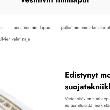
et
punainen nimilappu
pullon nimenmerkintätarrat
ilvien valmistaja
Edistynyt m
suojatekniik
Vedenpitävien nimilappuj
ne perinteisistä merkintär