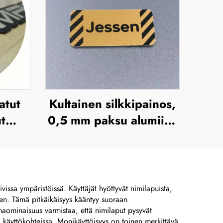
atut
Kultainen silkkipainos,
t
0,5 mm paksu alumiini-
,
tai ruostumaton
vy
teräskilpi, gravitoitu
metallinen nimityskilpi,
korostettu metallilevy
tivissa ympäristöissä. Käyttäjät hyöttyvät nimilapuista,
keen. Tämä pitkäikäisyys kääntyy suoraan
iimaominaisuus varmistaa, että nimilaput pysyvät
sä käyttökohteissa. Monikäyttöisyys on toinen merkittävä