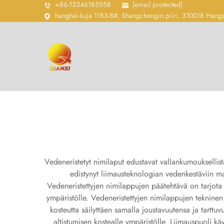
+86-13346185958
[email protected]
hanghai-kuja 1183-8#, Shangchengin piiri, 310018 Hang
Vedeneristetyt nimilaput edustavat vallankumouksellista
edistynyt liimausteknologian vedenkestäviin mat
Vedeneristettyjen nimilappujen päätehtävä on tarjota se
ympäristölle. Vedeneristettyjen nimilappujen tekninen pe
kosteutta säilyttäen samalla joustavuutensa ja tarttuv
altistumisen kostealle ympäristölle. Liimauspuoli k