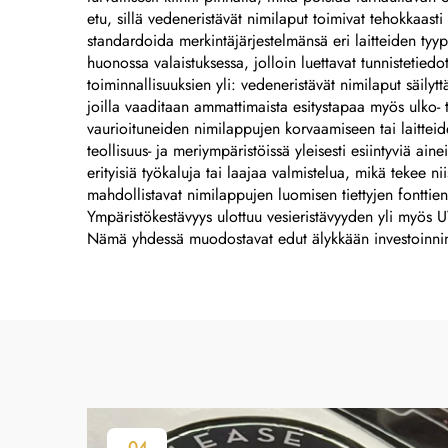
etu, sillä vedeneristävät nimilaput toimivat tehokkaasti 
standardoida merkintäjärjestelmänsä eri laitteiden tyyp
huonossa valaistuksessa, jolloin luettavat tunnistetie
toiminnallisuuksien yli: vedeneristävät nimilaput säilytt
joilla vaaditaan ammattimaista esitystapaa myös ulko- 
vaurioituneiden nimilappujen korvaamiseen tai laittei
teollisuus- ja meriympäristöissä yleisesti esiintyviä 
erityisiä työkaluja tai laajaa valmistelua, mikä tekee n
mahdollistavat nimilappujen luomisen tiettyjen fonttien,
Ympäristökestävyys ulottuu vesieristävyyden yli myös 
Nämä yhdessä muodostavat edut älykkään investoinnin kai
04