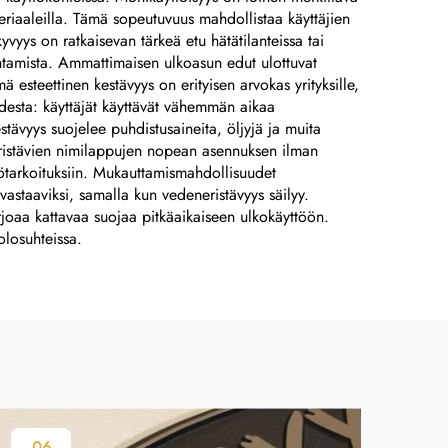
materiaaleilla. Tämä sopeutuvuus mahdollistaa käyttäjien
yvyys on ratkaisevan tärkeä etu hätätilanteissa tai
antamista. Ammattimaisen ulkoasun edut ulottuvat
ä esteettinen kestävyys on erityisen arvokas yrityksille,
udesta: käyttäjät käyttävät vähemmän aikaa
tävyys suojelee puhdistusaineita, öljyjä ja muita
neristävien nimilappujen nopean asennuksen ilman
ttötarkoituksiin. Mukauttamismahdollisuudet
 vastaaviksi, samalla kun vedeneristävyys säilyy.
rjoaa kattavaa suojaa pitkäaikaiseen ulkokäyttöön.
olosuhteissa.
06
0