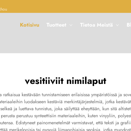
zhou
Kotisivu
Tuotteet
Tietoa Meistä
B
vesitiiviit nimilaput
 ratkaisua kestävään tunnistamiseen erilaisissa ympäristöissä ja sovel
eriaaleihin luodakseen kestäviä merkintäjärjestelmiä, jotka kestävät k
lkeä ja luettava tunnistus, joka säilyttää eheyttään, kun sitä altist
rusta perustuu synteettisiin materiaaleihin, kuten vinyyliin, polyeste
uutensa. Edistyneet painomenetelmät varmistavat, että teksti ja grafi
äyttää merikelpoisia tai pysyviä liimapohjaisia seoksia, jotka muodo