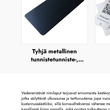
Tyhjä metallinen
tunnistetunniste-,
nimikilpi- ja
sarj
merkkitarralabel,
UV-t
alumiinimerkki,
j
tunnistelevy,
meta
Vedeneristävät nimilaput tarjoavat erinomaista kestävyytt
jotka säilyttävät ulkoasunsa ja tarttuvuutensa jopa vuo
ruostumaton teräs -
kustannussäästöiksi, sillä korvausfrekvenssi vähenee mer
nimikilpi
m
turvallisesti kiinni pinnalla, mikä poistaa turhauttava