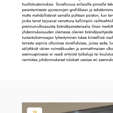
metallinimikilvet sekä
huoltokustannuksia. Soveltuvuus erilaisille pinnalle te
korostettu metallilevy
parantamisesta ajoneuvojen grafiikkaan ja edistämismate
mutta mahdollistavat samalla puhtaan poiston, kun ta
jonka tarrat tarjoavat verrattuna kalliimpiin vaihtoehtoi
premium-ulkoasuista brändäysmateriaalia ilman merkittä
yhdenmukaisuuden olemassa olevien brändäysohjeiden 
tuotantokierrosajan lyhentyminen tukee kiireellisiä ma
tarrasta sopivia ulkoisissa sovelluksissa, joissa sade,
säilyttävät värien voimakkuuden ja ammattimaisen ulko
asennusprosessi ei vaadi erityisiä työkaluja tai koulut
varmistaa johdonmukaiset tulokset useissa eri asennuks
28