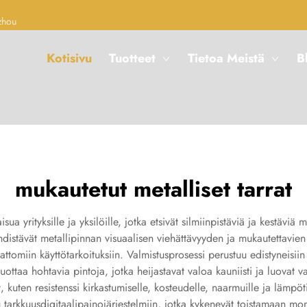
zhou
Kotisivu
Tuotteet
Tietoa Meistä
B
mukautetut metalliset tarrat
sua yrityksille ja yksilöille, jotka etsivät silmiinpistäviä ja kestävi
 yhdistävät metallipinnan visuaalisen viehättävyyden ja mukautettav
ttomiin käyttötarkoituksiin. Valmistusprosessi perustuu edistyneisiin 
tuottaa hohtavia pintoja, jotka heijastavat valoa kauniisti ja luovat v
kuten resistenssi kirkastumiselle, kosteudelle, naarmuille ja lämpötil
tarkkuusdigitaalipainojärjestelmiin, jotka kykenevät toistamaan monim