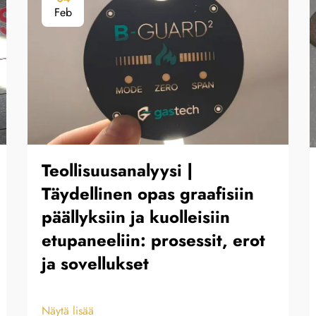
Feb
Teollisuusanalyysi |
Täydellinen opas graafisiin
päällyksiin ja kuolleisiin
etupaneeliin: prosessit, erot
ja sovellukset
Näytä lisää