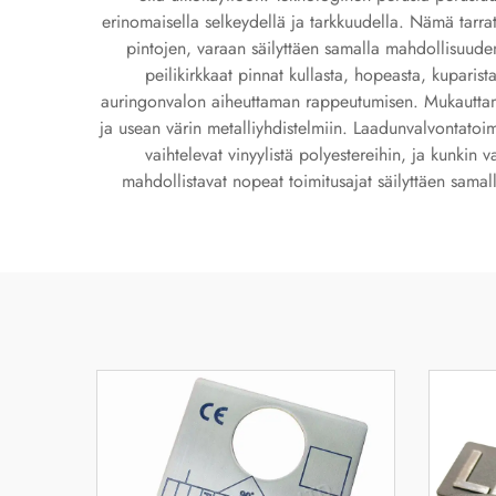
erinomaisella selkeydellä ja tarkkuudella. Nämä tarrat 
pintojen, varaan säilyttäen samalla mahdollisuuden
peilikirkkaat pinnat kullasta, hopeasta, kuparist
auringonvalon aiheuttaman rappeutumisen. Mukauttamis
ja usean värin metalliyhdistelmiin. Laadunvalvontatoim
vaihtelevat vinyylistä polyestereihin, ja kunkin 
mahdollistavat nopeat toimitusajat säilyttäen samall