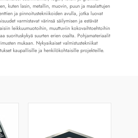
ojen, kuten lasin, metallin, muovin, puun ja maalattujen
ttien ja pinnoitustekniikoiden avulla, jotka luovat
aisuudet varmistavat värinsä säilymisen ja estävät
isiin leikkuumuotoihin, muuttuviin kokovaihtoehtoihin
aa suorituskykyä suurten erien osalta. Pohjamateriaalit
aatimusten mukaan. Nykyaikaiset valmistustekniikat
set kaupallisille ja henkilökohtaisille projekteille.