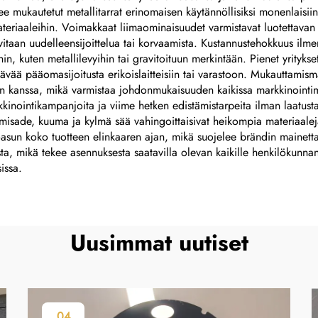
kee mukautetut metallitarrat erinomaisen käytännöllisiksi monenlaisi
riaaleihin. Voimakkaat liimaominaisuudet varmistavat luotettavan kiin
rvitaan uudelleensijoittelua tai korvaamista. Kustannustehokkuus i
hin, kuten metallilevyihin tai gravitoituun merkintään. Pienet yritykset
vää pääomasijoitusta erikoislaitteisiin tai varastoon. Mukauttamism
kanssa, mikä varmistaa johdonmukaisuuden kaikissa markkinointima
rkkinointikampanjoita ja viime hetken edistämistarpeita ilman laatus
 lumisade, kuuma ja kylmä sää vahingoittaisivat heikompia materiaale
asun koko tuotteen elinkaaren ajan, mikä suojelee brändin mainetta 
usta, mikä tekee asennuksesta saatavilla olevan kaikille henkilökunnan
issa.
Uusimmat uutiset
04