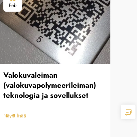
Feb
Fe
Valokuvaleiman
Pai
(valokuvapolymeerileiman)
dek
teknologia ja sovellukset
kak
Näytä lisää
Näytä