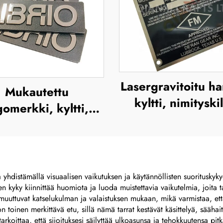
Lasergravitoitu ha
Mukautettu
kyltti, nimityski
gomerkki, kyltti,
täysväriset syövy
mikilpi, etiketti,
ruostumaton terä
pi, merkki, tyhjä
logon metallin
seoksinen, harjattu
nimityskilpi
etallinimikilpi
a yhdistämällä visuaalisen vaikutuksen ja käytännöllisten suorituskyky
n kyky kiinnittää huomiota ja luoda muistettavia vaikutelmia, joita tav
muuttuvat katselukulman ja valaistuksen mukaan, mikä varmistaa, että 
oinen merkittävä etu, sillä nämä tarrat kestävät käsittelyä, säähait
arkoittaa, että sijoituksesi säilyttää ulkoasunsa ja tehokkuutensa pi