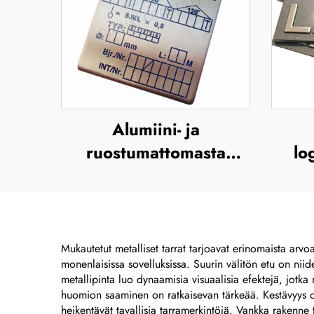
Alumiini- ja
ruostumattomasta
lo
teräksestä valmistetut
ni
gravitoitavat, UV-
nap
tulosteella varustetut,
sinki
silkkipainokseen ja
m
Mukautetut metalliset tarrat tarjoavat erinomaista arvo
monenlaisissa sovelluksissa. Suurin välitön etu on niide
offsetpainokseen
metallipinta luo dynaamisia visuaalisia efektejä, jotka 
soveltuvat
huomion saaminen on ratkaisevan tärkeää. Kestävyys on t
heikentävät tavallisia tarramerkintöjä. Vankka rakenne t