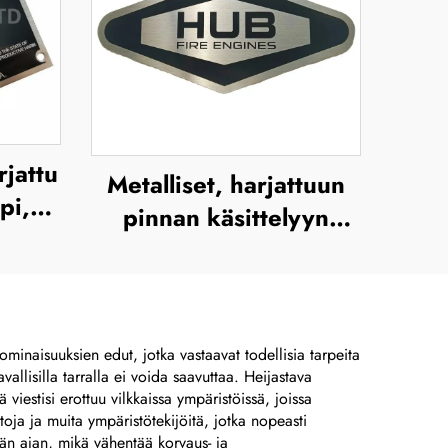
rjattu
Metalliset, harjattuun
lpi,
pinnan käsittelyyn
tetty
tehtyjä ulkokäyttöön
s -
tarkoitettuja
en
ruostumattomasta
teräksestä valmistettuja
ominaisuuksien edut, jotka vastaavat todellisia tarpeita
allisilla tarralla ei voida saavuttaa. Heijastava
kilviä, syövytettyjä
viestisi erottuu vilkkaissa ympäristöissä, joissa
nimikilviä, merkkiä,
toja ja muita ympäristötekijöitä, jotka nopeasti
tkän ajan, mikä vähentää korvaus- ja