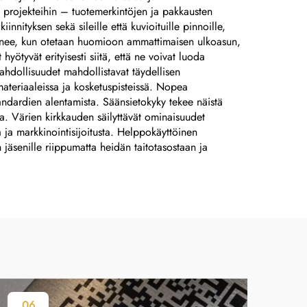
lasergraavattuja
in projekteihin – tuotemerkintöjen ja pakkausten
anodisoituja
nityksen sekä sileille että kuvioituille pinnoille,
lmenee, kun otetaan huomioon ammattimaisen ulkoasun,
alumiinikilviä,
 hyötyvät erityisesti siitä, että ne voivat luoda
tarrakilviä
ahdollisuudet mahdollistavat täydellisen
teriaaleissa ja kosketuspisteissä. Nopea
tandardien alentamista. Säänsietokyky tekee näistä
ja. Värien kirkkauden säilyttävät ominaisuudet
ja markkinointisijoitusta. Helppokäyttöinen
 jäsenille riippumatta heidän taitotasostaan ja
06
0