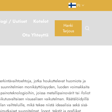
FI
logi / Uutiset
Kotelot
Hanki
Tarjous
Ota Yhteyttä
ä merkintävaihtoehtoja, jotka houkuttelevat huomiota ja
ien suunnitelmien monikäyttöisyyden, luoden voimakkaita
painoteknologioihin, joissa metallipainovärit tai -foliot
aikutusvaltaisen visuaalisen vaikutelman. Räätälöidyillä
an vaihteluille, mikä tekee niistä ideaalisia sekä sisä-
utkaiset suunnitelmat, logot, tekstit ja grafiikat