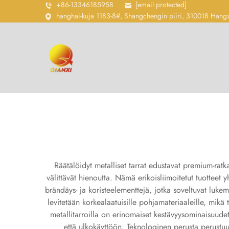
+86-13346185958
[email protected]
hanghai-kuja 1183-8#, Shangchengin piiri, 310018 Hang
Räätälöidyt metalliset tarrat edustavat premium-ratkai
välittävät hienoutta. Nämä erikoisliimoitetut tuotteet
brändäys- ja koristeelementtejä, jotka soveltuvat lukema
levitetään korkealaatuisille pohjamateriaaleille, mikä 
metallitarroilla on erinomaiset kestävyysominaisuudet, 
että ulkokäyttöön. Teknologinen perusta perustuu 