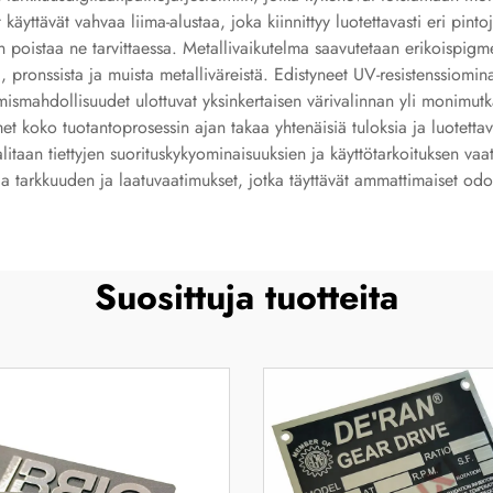
käyttävät vahvaa liima-alustaa, joka kiinnittyy luotettavasti eri pint
 poistaa ne tarvittaessa. Metallivaikutelma saavutetaan erikoispigmen
a, pronssista ja muista metalliväreistä. Edistyneet UV-resistenssiomin
mahdollisuudet ulottuvat yksinkertaisen värivalinnan yli monimutka
et koko tuotantoprosessin ajan takaa yhtenäisiä tuloksia ja luotettav
valitaan tiettyjen suorituskykyominaisuuksien ja käyttötarkoituksen v
a tarkkuuden ja laatuvaatimukset, jotka täyttävät ammattimaiset odotuk
Suosittuja tuotteita