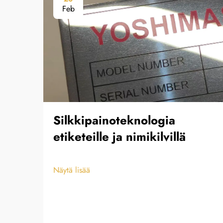
Feb
Silkkipainoteknologia
etiketeille ja nimikilvillä
Näytä lisää