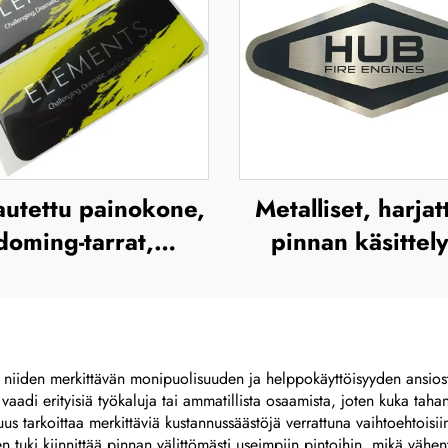
utettu painokone,
Metalliset, harja
doming-tarrat,
pinnan käsittel
läpinäkyvät
tehtyjä ulkokäyt
yuretaanietiketit,
tarkoitettuja
poksiharjaanin
ruostumattoma
attu kupolamainen
teräksestä valmist
n niiden merkittävän monipuolisuuden ja helppokäyttöisyyden ansiosta, 
i vaadi erityisiä työkaluja tai ammatillista osaamista, joten kuka tah
3D-tarra
kilviä, syövytett
s tarkoittaa merkittäviä kustannussäästöjä verrattuna vaihtoehtoisii
nimikilviä, merk
en tuki kiinnittää pinnan välittömästi useimpiin pintoihin, mikä vähen