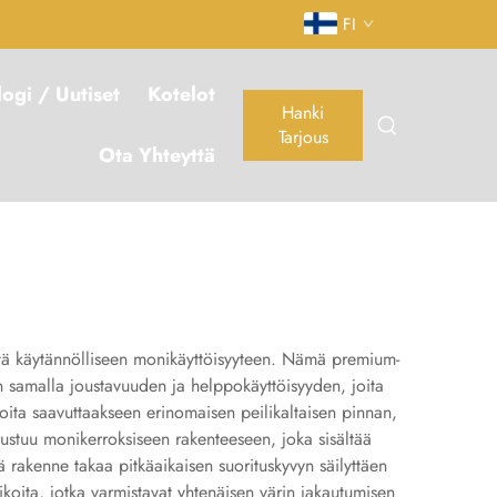
FI
logi / Uutiset
Kotelot
Hanki
Tarjous
Ota Yhteyttä
ätystä käytännölliseen monikäyttöisyyteen. Nämä premium-
en samalla joustavuuden ja helppokäyttöisyyden, joita
gioita saavuttaakseen erinomaisen peilikaltaisen pinnan,
rustuu monikerroksiseen rakenteeseen, joka sisältää
 rakenne takaa pitkäaikaisen suorituskyvyn säilyttäen
iikoita, jotka varmistavat yhtenäisen värin jakautumisen