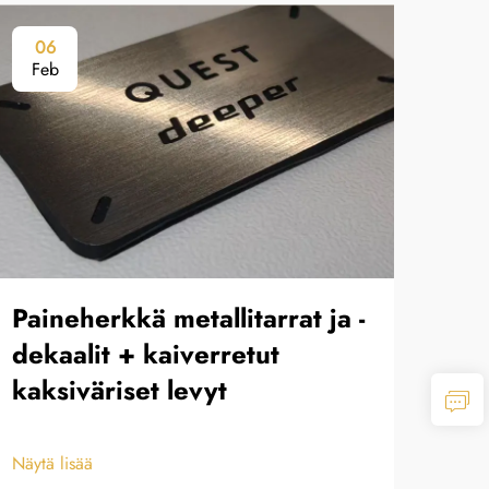
06
0
Feb
Fe
Paineherkkä metallitarrat ja -
Kor
dekaalit + kaiverretut
kaksiväriset levyt
Näytä
Näytä lisää