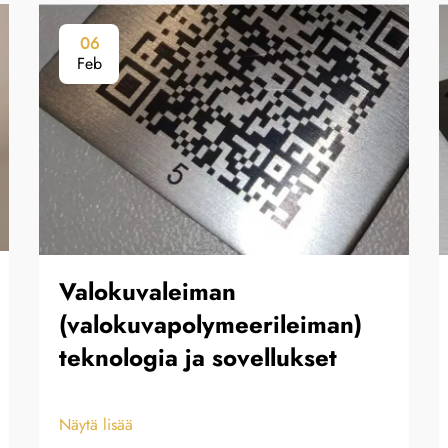
06
Feb
Valokuvaleiman
(valokuvapolymeerileiman)
teknologia ja sovellukset
Näytä lisää