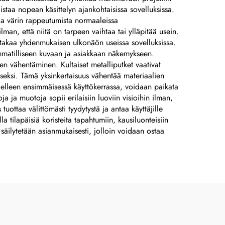
listaa nopean käsittelyn ajankohtaisissa sovelluksissa.
ja
 ja värin rappeutumista normaaleissa
lman, että niitä on tarpeen vaihtaa tai ylläpitää usein.
kä takaa yhdenmukaisen ulkonäön useissa sovelluksissa.
,
ammatilliseen kuvaan ja asiakkaan näkemykseen.
 vähentäminen. Kultaiset metalliputket vaativat
iseksi. Tämä yksinkertaisuus vähentää materiaalien
 uudelleen ensimmäisessä käyttökerrassa, voidaan paikata
ja ja muotoja sopii erilaisiin luoviin visioihin ilman,
 tuottaa välittömästi tyydytystä ja antaa käyttäjille
la tilapäisiä koristeita tapahtumiin, kausiluonteisiin
 säilytetään asianmukaisesti, jolloin voidaan ostaa