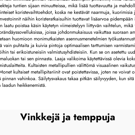
jekteja tuntien sijaan minuutteissa, mikä lisää tuottavuutta ja mahdol
lasergraavattu
erinteiset koristevaihtoehdot, koska ne kestävät naarmuja, kuorimisia
anodisoituja
nvestoinnit näihin koristeratkaisuihin tuottavat lisäarvoa pidempään i
n laatu poistaa käsin käytetyn viimeistelyyn liittyvän vaihtelun, mi
alumiinikilviä
a brändäyssovelluksissa, joissa johdonmukaisuus vaikuttaa suoraan 
tarrakilviä
tetaan huomioon monimutkaisten asennusmenetelmien työkustannusten
sä vain puhtaita ja kuivia pintoja optimaalisen tarttumisen varmistam
kijöihin tai erikoistuneisiin valmistusyhdisteisiin. Kun se on asetettu
liimaluokan tai sen pinnasta. Laaja valikoima käytettävissä olevia koko
istuslaitteita. Kultaisten metallipullien välittömä visuaalinen vaikutus
et kultaiset metallipitariinit ovat poistettavissa, joten ne voivat ol
ä pinnan vahinkoa. Säilytysvakaus takaa pitkän säilyvyyden, kun sitä
an laadun heikkenemistä.
Vinkkejä ja temppuja