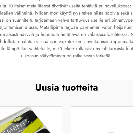
lla. Kultaiset metallitarrat täyttävät useita tehtäviä eri sovelluksissa
aalien välineinä. Niiden monikäyttöisyys tekee niistä sopivia sekä s
ssi on suunniteltu tarjoamaan vahva tarttuvuus useille eri pinnatyypeill
ensijoittamisen alussa. Metallipinta tarjoaa paremman valon heijastumis
rinomaisesti näkyviä ja huomiota herättäviä eri valaistusolosuhteissa. 
ahdollistaa halutun visuaalisen vaikutuksen saavuttamisen riippumatt
le lämpötilan vaihteluille, mikä tekee kultaisista metallitarroista luot
ulkoasun säilyttäminen on ratkaisevan tärkeää.
Uusia tuotteita