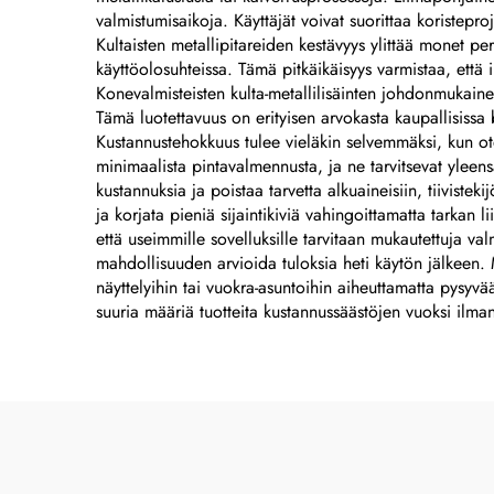
valmistumisaikoja. Käyttäjät voivat suorittaa koristepro
Kultaisten metallipitareiden kestävyys ylittää monet p
käyttöolosuhteissa. Tämä pitkäikäisyys varmistaa, että i
Konevalmisteisten kulta-metallilisäinten johdonmukaine
Tämä luotettavuus on erityisen arvokasta kaupallisiss
Kustannustehokkuus tulee vieläkin selvemmäksi, kun o
minimaalista pintavalmennusta, ja ne tarvitsevat yleen
kustannuksia ja poistaa tarvetta alkuaineisiin, tiiviste
ja korjata pieniä sijaintikiviä vahingoittamatta tarkan 
että useimmille sovelluksille tarvitaan mukautettuja valm
mahdollisuuden arvioida tuloksia heti käytön jälkeen. Mon
näyttelyihin tai vuokra-asuntoihin aiheuttamatta pysyvä
suuria määriä tuotteita kustannussäästöjen vuoksi ilm