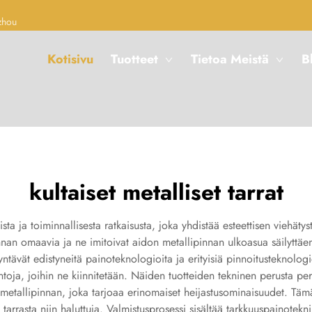
zhou
Kotisivu
Tuotteet
Tietoa Meistä
B
kultaiset metalliset tarrat
llista ja toiminnallisesta ratkaisusta, joka yhdistää esteettisen vieh
innan omaavia ja ne imitoivat aidon metallipinnan ulkoasua säilyttä
yödyntävät edistyneitä painoteknologioita ja erityisiä pinnoitusteknolo
ntoja, joihin ne kiinnitetään. Näiden tuotteiden tekninen perusta pe
 metallipinnan, joka tarjoaa erinomaiset heijastusominaisuudet. Tämä
tarrasta niin haluttuja. Valmistusprosessi sisältää tarkkuuspainotekn