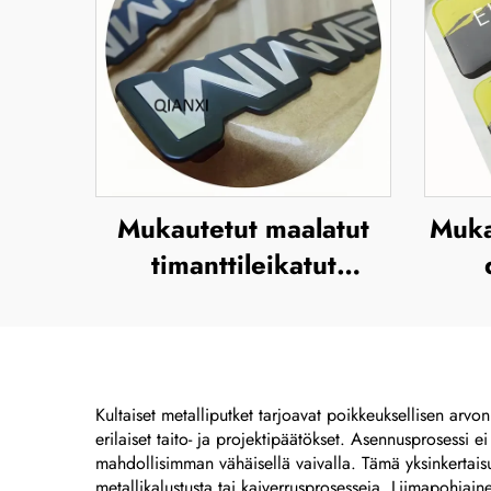
Mukautetut maalatut
Muka
timanttileikatut
alumiinikilvet,
metallilogon levy
pol
e
muov
Kultaiset metalliputket tarjoavat poikkeuksellisen arvo
erilaiset taito- ja projektipäätökset. Asennusprosessi e
mahdollisimman vähäisellä vaivalla. Tämä yksinkertaisuu
metallikalustusta tai kaiverrusprosesseja. Liimapohjain