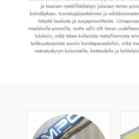
ja tasaisen metallihäikäisyn jokaisen tarran pinna
brändäyksen, tunnistusjärjestelmien ja edistämismateri
tietystä laadusta ja suojapinnoitteista. Liimaprose
maalatuille pinnoille, mutta sallii silti tarran uudelle
tuloksiin, mikä tekee kultaisista metallitarroista e
tarkkuustarpoista suuriin koristepaneeleihin, mikä m
vastustuskyvyn kulumiselle, kosteudelle ja kohtalaisil