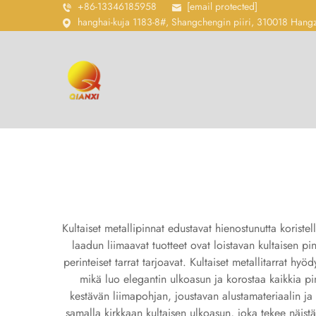
+86-13346185958
[email protected]
hanghai-kuja 1183-8#, Shangchengin piiri, 310018 Hang
Kultaiset metallipinnat edustavat hienostunutta koriste
laadun liimaavat tuotteet ovat loistavan kultaisen p
perinteiset tarrat tarjoavat. Kultaiset metallitarrat h
mikä luo elegantin ulkoasun ja korostaa kaikkia pi
kestävän liimapohjan, joustavan alustamateriaalin ja
samalla kirkkaan kultaisen ulkoasun, joka tekee näistä 