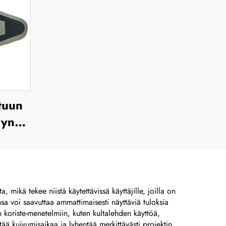
ttuun
yyn
töön
sta
ettuja
mikä tekee niistä käytettävissä käyttäjille, joilla on
ansa voi saavuttaa ammattimaisesti näyttäviä tuloksia
yjä
n koriste-menetelmiin, kuten kultalehden käyttöä,
kiä,
tää kuivumisaikaa ja lyhentää merkittävästi projektin