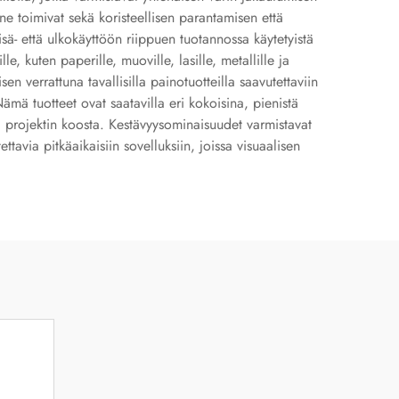
: ne toimivat sekä koristeellisen parantamisen että
isä- että ulkokäyttöön riippuen tuotannossa käytetyistä
e, kuten paperille, muoville, lasille, metallille ja
en verrattuna tavallisilla painotuotteilla saavutettaviin
Nämä tuotteet ovat saatavilla eri kokoisina, pienistä
a projektin koosta. Kestävyysominaisuudet varmistavat
ettavia pitkäaikaisiin sovelluksiin, joissa visuaalisen