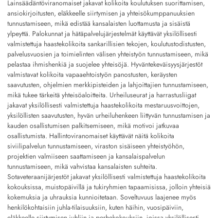
Lainsäädäntöviranomaiset jakavat kolikoita koulutuksen suorittamisen,
ansiokirjoitusten, eläkkeelle siirtymisen ja yhteisökumppanuuksien
tunnustamiseen, mikä edistää kansalaisten luottamusta ja sisäistä
ylpeyttä. Palokunnat ja hätäpalvelujärjestelmät käyttävät yksilöllisesti
valmistettuja haastekolikoita sankarillisien tekojen, koulutustodistusten,
palvelusvuosien ja toimielinten välisen yhteistyön tunnustamiseen, mikä
pelastaa ihmishenkiä ja suojelee yhteisöjä. Hyväntekeväisyysjärjestöt
valmistavat kolikoita vapaaehtoistyön panostusten, keräysten
saavutusten, ohjelmien merkkipisteiden ja lahjoittajien tunnustamiseen,
mikä tukee tärkeitä yhteisöaloitteita. Urheiluseurat ja harrastusliigat
jakavat yksilöllisesti valmistettuja haastekolikoita mestaruusvoittojen,
yksilöllisten saavutusten, hyvän urheiluhenkeen liittyvän tunnustamisen ja
kauden osallistumisen palkitsemiseen, mikä motivoi jatkuvaa
osallistumista. Hallintoviranomaiset käyttävät näitä kolikoita
siviilipalvelun tunnustamiseen, viraston sisäiseen yhteistyöhön,
projektien valmiiseen saattamiseen ja kansalaispalvelun
tunnustamiseen, mikä vahvistaa kansalaisten suhteita.
Sotaveteraanijärjestöt jakavat yksilöllisesti valmistettuja haastekolikoita
kokouksissa, muistopäivillä ja tukiryhmien tapaamisissa, jolloin yhteisiä
kokemuksia ja uhrauksia kunnioitetaan. Soveltuvuus laajenee myös
henkilökohtaisiin juhla-tilaisuuksiin, kuten häihin, vuosipäiviin,
eläkkeelle siirtymisen juhliin ja perhekokouksiin, joissa yksilöllisesti