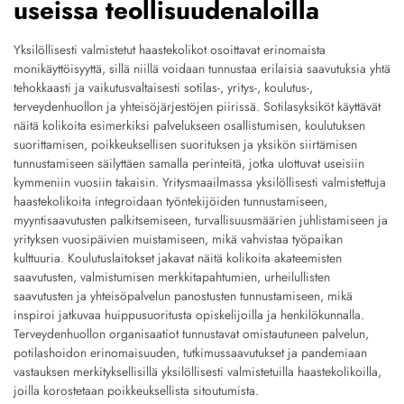
useissa teollisuudenaloilla
Yksilöllisesti valmistetut haastekolikot osoittavat erinomaista
monikäyttöisyyttä, sillä niillä voidaan tunnustaa erilaisia saavutuksia yhtä
tehokkaasti ja vaikutusvaltaisesti sotilas-, yritys-, koulutus-,
terveydenhuollon ja yhteisöjärjestöjen piirissä. Sotilasyksiköt käyttävät
näitä kolikoita esimerkiksi palvelukseen osallistumisen, koulutuksen
suorittamisen, poikkeuksellisen suorituksen ja yksikön siirtämisen
tunnustamiseen säilyttäen samalla perinteitä, jotka ulottuvat useisiin
kymmeniin vuosiin takaisin. Yritysmaailmassa yksilöllisesti valmistettuja
haastekolikoita integroidaan työntekijöiden tunnustamiseen,
myyntisaavutusten palkitsemiseen, turvallisuusmäärien juhlistamiseen ja
yrityksen vuosipäivien muistamiseen, mikä vahvistaa työpaikan
kulttuuria. Koulutuslaitokset jakavat näitä kolikoita akateemisten
saavutusten, valmistumisen merkki­tapahtumien, urheilullisten
saavutusten ja yhteisöpalvelun panostusten tunnustamiseen, mikä
inspiroi jatkuvaa huippusuoritusta opiskelijoilla ja henkilökunnalla.
Terveydenhuollon organisaatiot tunnustavat omistautuneen palvelun,
potilashoidon erinomaisuuden, tutkimussaavutukset ja pandemiaan
vastauksen merkityksellisillä yksilöllisesti valmistetuilla haastekolikoilla,
joilla korostetaan poikkeuksellista sitoutumista.