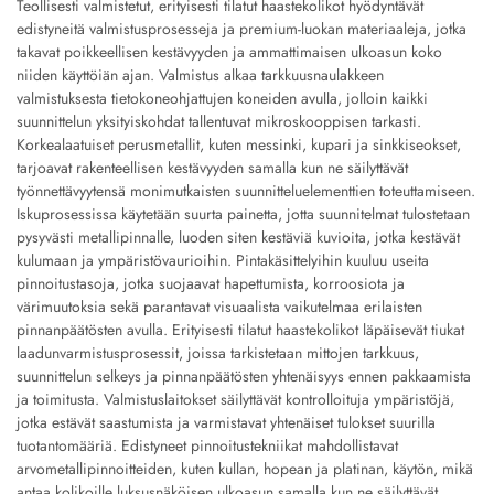
Teollisesti valmistetut, erityisesti tilatut haastekolikot hyödyntävät
edistyneitä valmistusprosesseja ja premium-luokan materiaaleja, jotka
takavat poikkeellisen kestävyyden ja ammattimaisen ulkoasun koko
niiden käyttöiän ajan. Valmistus alkaa tarkkuusnaulakkeen
valmistuksesta tietokoneohjattujen koneiden avulla, jolloin kaikki
suunnittelun yksityiskohdat tallentuvat mikroskooppisen tarkasti.
Korkealaatuiset perusmetallit, kuten messinki, kupari ja sinkkiseokset,
tarjoavat rakenteellisen kestävyyden samalla kun ne säilyttävät
työnnettävyytensä monimutkaisten suunnitteluelementtien toteuttamiseen.
Iskuprosessissa käytetään suurta painetta, jotta suunnitelmat tulostetaan
pysyvästi metallipinnalle, luoden siten kestäviä kuvioita, jotka kestävät
kulumaan ja ympäristövaurioihin. Pintakäsittelyihin kuuluu useita
pinnoitustasoja, jotka suojaavat hapettumista, korroosiota ja
värimuutoksia sekä parantavat visuaalista vaikutelmaa erilaisten
pinnanpäätösten avulla. Erityisesti tilatut haastekolikot läpäisevät tiukat
laadunvarmistusprosessit, joissa tarkistetaan mittojen tarkkuus,
suunnittelun selkeys ja pinnanpäätösten yhtenäisyys ennen pakkaamista
ja toimitusta. Valmistuslaitokset säilyttävät kontrolloituja ympäristöjä,
jotka estävät saastumista ja varmistavat yhtenäiset tulokset suurilla
tuotantomääriä. Edistyneet pinnoitustekniikat mahdollistavat
arvometallipinnoitteiden, kuten kullan, hopean ja platinan, käytön, mikä
antaa kolikoille luksusnäköisen ulkoasun samalla kun ne säilyttävät