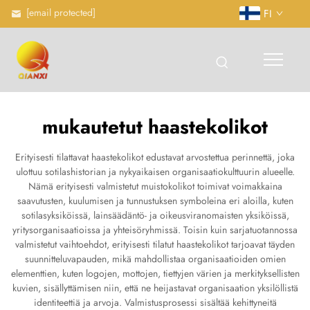
[email protected]
FI
mukautetut haastekolikot
Erityisesti tilattavat haastekolikot edustavat arvostettua perinnettä, joka
ulottuu sotilashistorian ja nykyaikaisen organisaatiokulttuurin alueelle.
Nämä erityisesti valmistetut muistokolikot toimivat voimakkaina
saavutusten, kuulumisen ja tunnustuksen symboleina eri aloilla, kuten
sotilasyksiköissä, lainsäädäntö- ja oikeusviranomaisten yksiköissä,
yritysorganisaatioissa ja yhteisöryhmissä. Toisin kuin sarjatuotannossa
valmistetut vaihtoehdot, erityisesti tilatut haastekolikot tarjoavat täyden
suunnitteluvapauden, mikä mahdollistaa organisaatioiden omien
elementtien, kuten logojen, mottojen, tiettyjen värien ja merkityksellisten
kuvien, sisällyttämisen niin, että ne heijastavat organisaation yksilöllistä
identiteettiä ja arvoja. Valmistusprosessi sisältää kehittyneitä