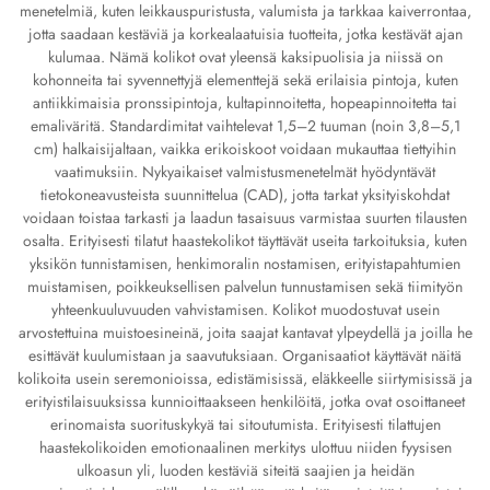
menetelmiä, kuten leikkauspuristusta, valumista ja tarkkaa kaiverrontaa,
jotta saadaan kestäviä ja korkealaatuisia tuotteita, jotka kestävät ajan
kulumaa. Nämä kolikot ovat yleensä kaksipuolisia ja niissä on
kohonneita tai syvennettyjä elementtejä sekä erilaisia pintoja, kuten
antiikkimaisia pronssipintoja, kultapinnoitetta, hopeapinnoitetta tai
emaliväritä. Standardimitat vaihtelevat 1,5–2 tuuman (noin 3,8–5,1
cm) halkaisijaltaan, vaikka erikoiskoot voidaan mukauttaa tiettyihin
vaatimuksiin. Nykyaikaiset valmistusmenetelmät hyödyntävät
tietokoneavusteista suunnittelua (CAD), jotta tarkat yksityiskohdat
voidaan toistaa tarkasti ja laadun tasaisuus varmistaa suurten tilausten
osalta. Erityisesti tilatut haastekolikot täyttävät useita tarkoituksia, kuten
yksikön tunnistamisen, henkimoralin nostamisen, erityistapahtumien
muistamisen, poikkeuksellisen palvelun tunnustamisen sekä tiimityön
yhteenkuuluvuuden vahvistamisen. Kolikot muodostuvat usein
arvostettuina muistoesineinä, joita saajat kantavat ylpeydellä ja joilla he
esittävät kuulumistaan ja saavutuksiaan. Organisaatiot käyttävät näitä
kolikoita usein seremonioissa, edistämisissä, eläkkeelle siirtymisissä ja
erityistilaisuuksissa kunnioittaakseen henkilöitä, jotka ovat osoittaneet
erinomaista suorituskykyä tai sitoutumista. Erityisesti tilattujen
haastekolikoiden emotionaalinen merkitys ulottuu niiden fyysisen
ulkoasun yli, luoden kestäviä siteitä saajien ja heidän