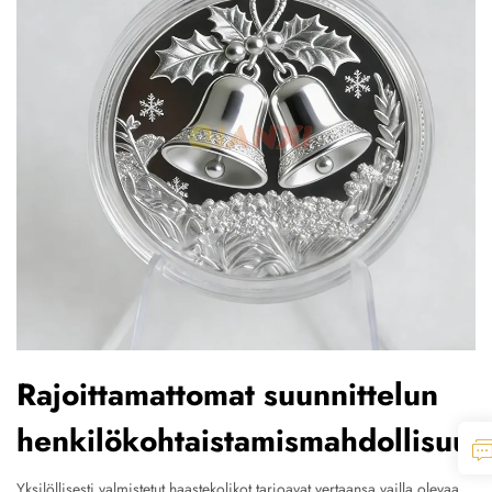
Rajoittamattomat suunnittelun
henkilökohtaistamismahdollisuud
Yksilöllisesti valmistetut haastekolikot tarjoavat vertaansa vailla olevaa