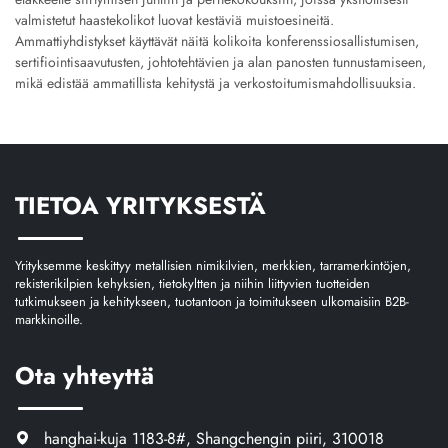
valmistetut haastekolikot luovat kestäviä muistoesineitä.
Ammattiyhdistykset käyttävät näitä kolikoita konferenssiosallistumisen,
sertifiointisaavutusten, johtotehtävien ja alan panosten tunnustamiseen,
mikä edistää ammatillista kehitystä ja verkostoitumismahdollisuuksia.
TIETOA YRITYKSESTÄ
Yrityksemme keskittyy metallisien nimikilvien, merkkien, tarramerkintöjen,
rekisterikilpien kehyksien, tietokyltten ja niihin liittyvien tuotteiden
tutkimukseen ja kehitykseen, tuotantoon ja toimitukseen ulkomaisiin B2B-
markkinoille.
Ota yhteyttä
hanghai-kuja 1183-8#, Shangchengin piiri, 310018