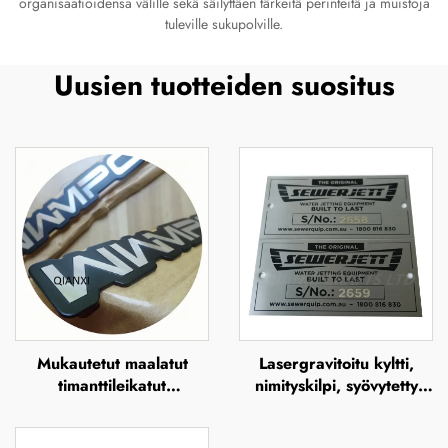
organisaatioidensa välille sekä säilyttäen tärkeitä perinteitä ja muistoja
tuleville sukupolville.
Uusien tuotteiden suositus
Mukautetut maalatut
Lasergravitoitu kyltti,
timanttileikatut
nimityskilpi, syövytetty
alumiinikilvet, metallilogon
ruostumaton teräs -logon
levy
metallinen nimityskilpi