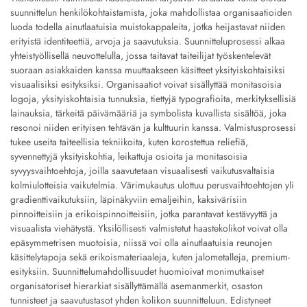
suunnittelun henkilökohtaistamista, joka mahdollistaa organisaatioiden
luoda todella ainutlaatuisia muistokappaleita, jotka heijastavat niiden
erityistä identiteettiä, arvoja ja saavutuksia. Suunnitteluprosessi alkaa
yhteistyöllisellä neuvottelulla, jossa taitavat taiteilijat työskentelevät
suoraan asiakkaiden kanssa muuttaakseen käsitteet yksityiskohtaisiksi
visuaalisiksi esityksiksi. Organisaatiot voivat sisällyttää monitasoisia
logoja, yksityiskohtaisia tunnuksia, tiettyjä typografioita, merkityksellisiä
lainauksia, tärkeitä päivämääriä ja symbolista kuvallista sisältöä, joka
resonoi niiden erityisen tehtävän ja kulttuurin kanssa. Valmistusprosessi
tukee useita taiteellisia tekniikoita, kuten korostettua reliefiä,
syvennettyjä yksityiskohtia, leikattuja osioita ja monitasoisia
syvyysvaihtoehtoja, joilla saavutetaan visuaalisesti vaikutusvaltaisia
kolmiulotteisia vaikutelmia. Värimukautus ulottuu perusvaihtoehtojen yli
gradienttivaikutuksiin, läpinäkyviin emaljeihin, kaksivärisiin
pinnoitteisiin ja erikoispinnoitteisiin, jotka parantavat kestävyyttä ja
visuaalista viehätystä. Yksilöllisesti valmistetut haastekolikot voivat olla
epäsymmetrisen muotoisia, niissä voi olla ainutlaatuisia reunojen
käsittelytapoja sekä erikoismateriaaleja, kuten jalometalleja, premium-
esityksiin. Suunnittelumahdollisuudet huomioivat monimutkaiset
organisatoriset hierarkiat sisällyttämällä asemanmerkit, osaston
tunnisteet ja saavutustasot yhden kolikon suunnitteluun. Edistyneet