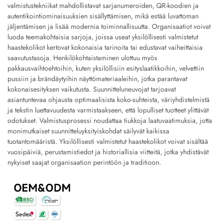
valmistustekniikat mahdollistavat sarjanumeroiden, QR-koodien ja
autentikointiominaisuuksien sisällyttämisen, mikä estää luvattoman
jäljentämisen ja lisää modernia toiminnallisuutta. Organisaatiot voivat
luoda teemakohtaisia sarjoja, joissa useat yksilöllisesti valmistetut
haastekolikot kertovat kokonaisia tarinoita tai edustavat vaiheittaisia
saavutustasoja. Henkilökohtaistaminen ulottuu myös
pakkausvaihtoehtoihin, kuten yksilöllisiin esityslaatikkoihin, velvettiin
pussiin ja brändäytyihin näyttömateriaaleihin, jotka parantavat
kokonaisesityksen vaikutusta. Suunnitteluneuvojat tarjoavat
asiantuntevaa ohjausta optimaalisista koko-suhteista, väriyhdistelmistä
ja tekstin luettavuudesta varmistaakseen, että lopulliset tuotteet ylittävät
odotukset. Valmistusprosessi noudattaa tiukkoja laatuvaatimuksia, jotta
monimutkaiset suunnitteluyksityiskohdat säilyvät kaikissa
tuotantomääristä. Yksilöllisesti valmistetut haastekolikot voivat sisältää
vuosipäiviä, perustamistiedot ja historiallisia viitteitä, jotka yhdistävät
nykyiset saajat organisaation perintöön ja traditioon.