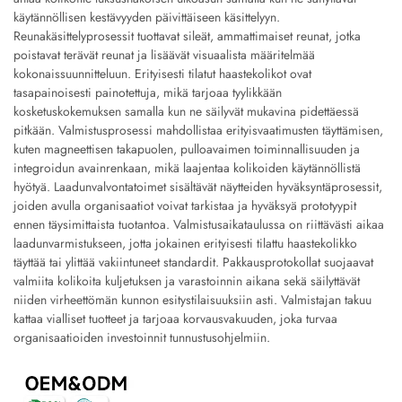
käytännöllisen kestävyyden päivittäiseen käsittelyyn.
Reunakäsittelyprosessit tuottavat sileät, ammattimaiset reunat, jotka
poistavat terävät reunat ja lisäävät visuaalista määritelmää
kokonaissuunnitteluun. Erityisesti tilatut haastekolikot ovat
tasapainoisesti painotettuja, mikä tarjoaa tyylikkään
kosketuskokemuksen samalla kun ne säilyvät mukavina pidettäessä
pitkään. Valmistusprosessi mahdollistaa erityisvaatimusten täyttämisen,
kuten magneettisen takapuolen, pulloavaimen toiminnallisuuden ja
integroidun avainrenkaan, mikä laajentaa kolikoiden käytännöllistä
hyötyä. Laadunvalvontatoimet sisältävät näytteiden hyväksyntäprosessit,
joiden avulla organisaatiot voivat tarkistaa ja hyväksyä prototyypit
ennen täysimittaista tuotantoa. Valmistusaikataulussa on riittävästi aikaa
laadunvarmistukseen, jotta jokainen erityisesti tilattu haastekolikko
täyttää tai ylittää vakiintuneet standardit. Pakkausprotokollat suojaavat
valmiita kolikoita kuljetuksen ja varastoinnin aikana sekä säilyttävät
niiden virheettömän kunnon esitystilaisuuksiin asti. Valmistajan takuu
kattaa vialliset tuotteet ja tarjoaa korvausvakuuden, joka turvaa
organisaatioiden investoinnit tunnustusohjelmiin.