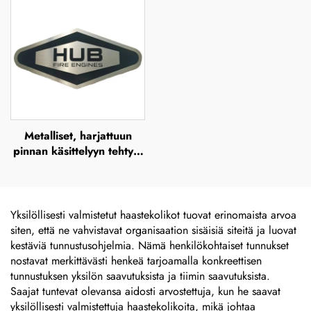
Metalliset, harjattuun
pinnan käsittelyyn tehtyjä
ulkokäyttöön tarkoitettuja
ruostumattomasta
teräksestä valmistettuja
kilviä, syövytettyjä
Yksilöllisesti valmistetut haastekolikot tuovat erinomaista arvoa
nimikilviä, merkkiä,
siten, että ne vahvistavat organisaation sisäisiä siteitä ja luovat
lasergraavattuja
kestäviä tunnustusohjelmia. Nämä henkilökohtaiset tunnukset
anodisoituja alumiinikilviä,
nostavat merkittävästi henkeä tarjoamalla konkreettisen
tarrakilviä
tunnustuksen yksilön saavutuksista ja tiimin saavutuksista.
Saajat tuntevat olevansa aidosti arvostettuja, kun he saavat
yksilöllisesti valmistettuja haastekolikoita, mikä johtaa