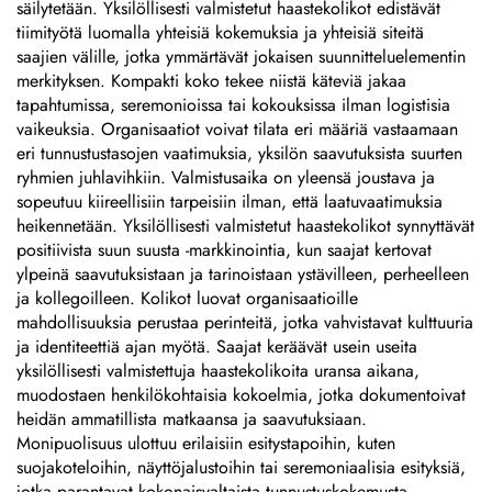
säilytetään. Yksilöllisesti valmistetut haastekolikot edistävät
tiimityötä luomalla yhteisiä kokemuksia ja yhteisiä siteitä
saajien välille, jotka ymmärtävät jokaisen suunnitteluelementin
merkityksen. Kompakti koko tekee niistä käteviä jakaa
tapahtumissa, seremonioissa tai kokouksissa ilman logistisia
vaikeuksia. Organisaatiot voivat tilata eri määriä vastaamaan
eri tunnustustasojen vaatimuksia, yksilön saavutuksista suurten
ryhmien juhlavihkiin. Valmistusaika on yleensä joustava ja
sopeutuu kiireellisiin tarpeisiin ilman, että laatuvaatimuksia
heikennetään. Yksilöllisesti valmistetut haastekolikot synnyttävät
positiivista suun suusta -markkinointia, kun saajat kertovat
ylpeinä saavutuksistaan ja tarinoistaan ystävilleen, perheelleen
ja kollegoilleen. Kolikot luovat organisaatioille
mahdollisuuksia perustaa perinteitä, jotka vahvistavat kulttuuria
ja identiteettiä ajan myötä. Saajat keräävät usein useita
yksilöllisesti valmistettuja haastekolikoita uransa aikana,
muodostaen henkilökohtaisia kokoelmia, jotka dokumentoivat
heidän ammatillista matkaansa ja saavutuksiaan.
Monipuolisuus ulottuu erilaisiin esitystapoihin, kuten
suojakoteloihin, näyttöjalustoihin tai seremoniaalisia esityksiä,
jotka parantavat kokonaisvaltaista tunnustuskokemusta.