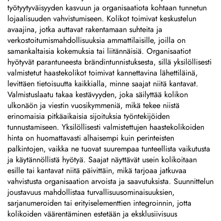
työtyytyväisyyden kasvuun ja organisaatiota kohtaan tunnetun
lojaalisuuden vahvistumiseen. Kolikot toimivat keskustelun
avaajina, jotka auttavat rakentamaan suhteita ja
verkostoitumismahdollisuuksia ammattilaisille, joilla on
samankaltaisia kokemuksia tai liitännäisiä. Organisaatiot
hyötyvät parantuneesta brändintunnistuksesta, sillä yksilöllisesti
valmistetut haastekolikot toimivat kannettavina lähettiläinä,
levittäen tietoisuutta kaikkialla, minne saajat niitä kantavat.
Valmistuslaatu takaa kestävyyden, joka säilyttää kolikon
ulkonäön ja viestin vuosikymmeniä, mikä tekee niistä
erinomaisia pitkäaikaisia sijoituksia työntekijöiden
tunnustamiseen. Yksilöllisesti valmistettujen haastekolikoiden
hinta on huomattavasti alhaisempi kuin perinteisten
palkintojen, vaikka ne tuovat suurempaa tunteellista vaikutusta
ja käytännöllistä hyötyä. Saajat näyttävät usein kolikoitaan
esille tai kantavat niitä päivittäin, mikä tarjoaa jatkuvaa
vahvistusta organisaation arvoista ja saavutuksista. Suunnittelun
joustavuus mahdollistaa turvallisuusominaisuuksien,
sarjanumeroiden tai erityiselementtien integroinnin, jotta
kolikoiden väärentäminen estetään ja eksklusiivisuus