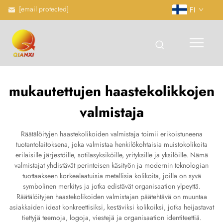
[email protected]
FI
mukautettujen haastekolikkojen
valmistaja
Räätälöityjen haastekolikoiden valmistaja toimii erikoistuneena
tuotantolaitoksena, joka valmistaa henkilökohtaisia muistokolikoita
erilaisille järjestöille, sotilasyksiköille, yrityksille ja yksilöille. Nämä
valmistajat yhdistävät perinteisen käsityön ja modernin teknologian
tuottaakseen korkealaatuisia metallisia kolikoita, joilla on syvä
symbolinen merkitys ja jotka edistävät organisaation ylpeyttä.
Räätälöityjen haastekolikoiden valmistajan päätehtävä on muuntaa
asiakkaiden ideat konkreettisiksi, kestäviksi kolikoiksi, jotka heijastavat
tiettyjä teemoja, logoja, viestejä ja organisaation identiteettiä.