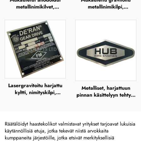
metallinimikilvet,
metallinimikilpi,
anodoidut alumiinikilvet
kuvaplaakka, syövytetty
ruostumaton teräs -logon
nimikilpi
Lasergravitoitu harjattu
Metalliset, harjattuun
kyltti, nimityskilpi,
pinnan käsittelyyn tehtyjä
täysväriset syövytetty
ulkokäyttöön tarkoitettuja
ruostumaton teräs -logon
ruostumattomasta
metallinen nimityskilpi
teräksestä valmistettuja
kilviä, syövytettyjä
Räätälöidyt haastekolikot valmistavat yritykset tarjoavat lukuisia
nimikilviä, merkkiä,
käytännöllisiä etuja, jotka tekevät niistä arvokkaita
lasergraavattuja
kumppaneita järjestöille, jotka etsivät merkityksellisiä