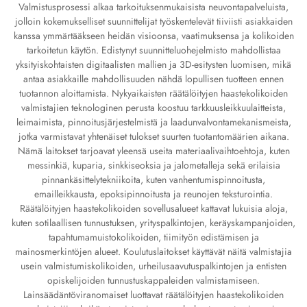
Valmistusprosessi alkaa tarkoituksenmukaisista neuvontapalveluista,
jolloin kokemukselliset suunnittelijat työskentelevät tiiviisti asiakkaiden
kanssa ymmärtääkseen heidän visioonsa, vaatimuksensa ja kolikoiden
tarkoitetun käytön. Edistynyt suunnitteluohejelmisto mahdollistaa
yksityiskohtaisten digitaalisten mallien ja 3D-esitysten luomisen, mikä
antaa asiakkaille mahdollisuuden nähdä lopullisen tuotteen ennen
tuotannon aloittamista. Nykyaikaisten räätälöityjen haastekolikoiden
valmistajien teknologinen perusta koostuu tarkkuusleikkuulaitteista,
leimaimista, pinnoitusjärjestelmistä ja laadunvalvontamekanismeista,
jotka varmistavat yhtenäiset tulokset suurten tuotantomäärien aikana.
Nämä laitokset tarjoavat yleensä useita materiaalivaihtoehtoja, kuten
messinkiä, kuparia, sinkkiseoksia ja jalometalleja sekä erilaisia
pinnankäsittelytekniikoita, kuten vanhentumispinnoitusta,
emailleikkausta, epoksipinnoitusta ja reunojen teksturointia.
Räätälöityjen haastekolikoiden sovellusalueet kattavat lukuisia aloja,
kuten sotilaallisen tunnustuksen, yrityspalkintojen, keräyskampanjoiden,
tapahtumamuistokolikoiden, tiimityön edistämisen ja
mainosmerkintöjen alueet. Koulutuslaitokset käyttävät näitä valmistajia
usein valmistumiskolikoiden, urheilusaavutuspalkintojen ja entisten
opiskelijoiden tunnustuskappaleiden valmistamiseen.
Lainsäädäntöviranomaiset luottavat räätälöityjen haastekolikoiden