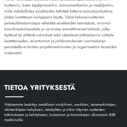
tuotteisiin, kuten lapelpinsseihin, tunnusmerkkeihin ja medaljeihin,
mikä mahdollistaa asiakkaiden kehittää kattavia tunnustusohjelmia
yhden luotettavan kumppanin kautta. Tämä kokonaisvaltainen
palvelulähestymistapa vähentää asiakkaiden työmäärää, minimoi
koordinaatiohaasteita ja varmistaa ammattimaiset tulokset, jotka
täyttävät tai ylittävät odotukset sekä rakentavat pitkäaikaisia suhteita
luotettavuuden, asiantunnon ja johdonmukaisen suorituskyvyn
perusteella erilaisten projektivaatimusten ja organisaation tarpeiden
mukaisesti.
TIETOA YRITYKSESTÄ
Yrityksemme keskittyy metallisien nimikilvien, merkkien, tarramerkintöjen,
rekisterikilpien kehyksien, tietokyltten ja niihin liittyvien tuotteiden
tutkimukseen ja kehitykseen, tuotantoon ja toimitukseen ulkomaisiin B2B-
markkinoille.