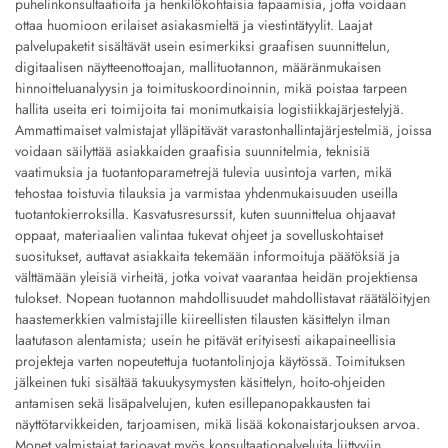
puhelinkonsultaatioita ja henkilökohtaisia tapaamisia, jotta voidaan
ottaa huomioon erilaiset asiakasmieltä ja viestintätyylit. Laajat
palvelupaketit sisältävät usein esimerkiksi graafisen suunnittelun,
digitaalisen näytteenottoajan, mallituotannon, määränmukaisen
hinnoitteluanalyysin ja toimituskoordinoinnin, mikä poistaa tarpeen
hallita useita eri toimijoita tai monimutkaisia logistiikkajärjestelyjä.
Ammattimaiset valmistajat ylläpitävät varastonhallintajärjestelmiä, joissa
voidaan säilyttää asiakkaiden graafisia suunnitelmia, teknisiä
vaatimuksia ja tuotantoparametrejä tulevia uusintoja varten, mikä
tehostaa toistuvia tilauksia ja varmistaa yhdenmukaisuuden useilla
tuotantokierroksilla. Kasvatusresurssit, kuten suunnittelua ohjaavat
oppaat, materiaalien valintaa tukevat ohjeet ja sovelluskohtaiset
suositukset, auttavat asiakkaita tekemään informoituja päätöksiä ja
välttämään yleisiä virheitä, jotka voivat vaarantaa heidän projektiensa
tulokset. Nopean tuotannon mahdollisuudet mahdollistavat räätälöityjen
haastemerkkien valmistajille kiireellisten tilausten käsittelyn ilman
laatutason alentamista; usein he pitävät erityisesti aikapaineellisia
projekteja varten nopeutettuja tuotantolinjoja käytössä. Toimituksen
jälkeinen tuki sisältää takuukysymysten käsittelyn, hoito-ohjeiden
antamisen sekä lisäpalvelujen, kuten esillepanopakkausten tai
näyttötarvikkeiden, tarjoamisen, mikä lisää kokonaistarjouksen arvoa.
Monet valmistajat tarjoavat myös konsultaatiopalveluita liittyviin