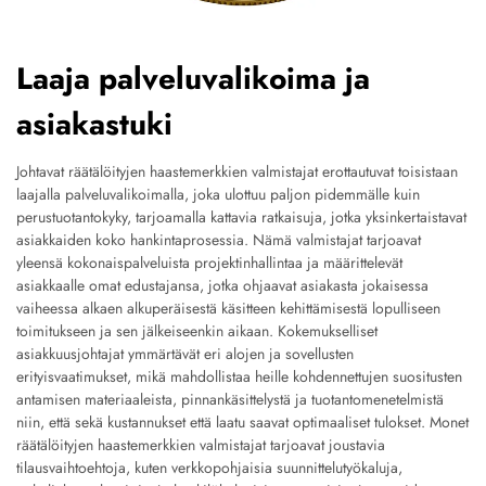
Laaja palveluvalikoima ja
asiakastuki
Johtavat räätälöityjen haastemerkkien valmistajat erottautuvat toisistaan
laajalla palveluvalikoimalla, joka ulottuu paljon pidemmälle kuin
perustuotantokyky, tarjoamalla kattavia ratkaisuja, jotka yksinkertaistavat
asiakkaiden koko hankintaprosessia. Nämä valmistajat tarjoavat
yleensä kokonaispalveluista projektinhallintaa ja määrittelevät
asiakkaalle omat edustajansa, jotka ohjaavat asiakasta jokaisessa
vaiheessa alkaen alkuperäisestä käsitteen kehittämisestä lopulliseen
toimitukseen ja sen jälkeiseenkin aikaan. Kokemukselliset
asiakkuusjohtajat ymmärtävät eri alojen ja sovellusten
erityisvaatimukset, mikä mahdollistaa heille kohdennettujen suositusten
antamisen materiaaleista, pinnankäsittelystä ja tuotantomenetelmistä
niin, että sekä kustannukset että laatu saavat optimaaliset tulokset. Monet
räätälöityjen haastemerkkien valmistajat tarjoavat joustavia
tilausvaihtoehtoja, kuten verkkopohjaisia suunnittelutyökaluja,