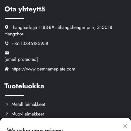
Ota yhteyttä
hanghai-kuja 1183-8#, Shangchengin piiri, 310018
Hangzhou
+86-13346185958
[email protected]
https://www.oemnameplate.com
Tuoteluokka
Metallileimakkeet
Muovileimakkeet
Tarrat ja Etiketit
We value your privacy