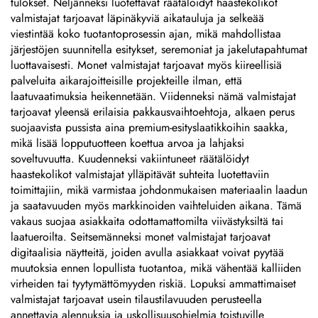
tulokset. Neljänneksi luotettavat räätälöidyt haastekolikot
valmistajat tarjoavat läpinäkyviä aikatauluja ja selkeää
viestintää koko tuotantoprosessin ajan, mikä mahdollistaa
järjestöjen suunnitella esitykset, seremoniat ja jakelutapahtumat
luottavaisesti. Monet valmistajat tarjoavat myös kiireellisiä
palveluita aikarajoitteisille projekteille ilman, että
laatuvaatimuksia heikennetään. Viidenneksi nämä valmistajat
tarjoavat yleensä erilaisia pakkausvaihtoehtoja, alkaen perus
suojaavista pussista aina premium-esityslaatikkoihin saakka,
mikä lisää lopputuotteen koettua arvoa ja lahjaksi
soveltuvuutta. Kuudenneksi vakiintuneet räätälöidyt
haastekolikot valmistajat ylläpitävät suhteita luotettaviin
toimittajiin, mikä varmistaa johdonmukaisen materiaalin laadun
ja saatavuuden myös markkinoiden vaihteluiden aikana. Tämä
vakaus suojaa asiakkaita odottamattomilta viivästyksiltä tai
laatueroilta. Seitsemänneksi monet valmistajat tarjoavat
digitaalisia näytteitä, joiden avulla asiakkaat voivat pyytää
muutoksia ennen lopullista tuotantoa, mikä vähentää kalliiden
virheiden tai tyytymättömyyden riskiä. Lopuksi ammattimaiset
valmistajat tarjoavat usein tilaustilavuuden perusteella
annettavia alennuksia ja uskollisuusohjelmia toistuville