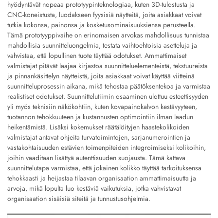
hyödyntävät nopeaa prototyypinteknologiaa, kuten 3D-tulostusta ja
CNC-koneistusta, luodakseen fyysisiä näytteitä, joita asiakkaat voivat
tutkia kokonsa, painonsa ja kosketusominaisuuksiensa perusteella.
Tämä prototyyppivaihe on erinomaisen arvokas mahdollisuus tunnistaa
mahdollisia suunnitteluongelmia, testata vaihtoehtoisia asetteluja ja
vahvistaa, että lopullinen tuote täyttää odotukset. Ammattimaiset
valmistajat pitävät laajaa kirjastoa suunnitteluelementeistä, tekstuureista
ja pinnankäsittelyn näytteistä, joita asiakkaat voivat käyttää viitteinä
suunnitteluprosessin aikana, mikä tehostaa päätöksentekoa ja varmistaa
realistiset odotukset. Suunnittelutiimin osaaminen ulottuu esteettisyyden
yli myös teknisiin näkökohtiin, kuten kovapainokalvon kestävyyteen,
tuotannon tehokkuuteen ja kustannusten optimointiin ilman laadun
heikentämistä. Lisäksi kokemukset räätälöityjen haastekolikoiden
valmistajat antavat ohjeita turvatoimintojen, sarjanumerointien ja
vastakohtaisuuden estävien toimenpiteiden integroimiseksi kolikoihin,
joihin vaaditaan lisättyä autenttisuuden suojausta. Tämä kattava
suunnittelutapa varmistaa, että jokainen kolikko täyttää tarkoituksensa
tehokkaasti ja heijastaa tilaavan organisaation ammattimaisuutta ja
arvoja, mikä lopulta luo kestäviä vaikutuksia, jotka vahvistavat
organisaation sisäisiä siteitä ja tunnustusohjelmia.