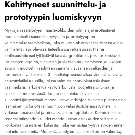
Kehittyneet suunnittelu- ja
prototyypin luomiskyvyn
Nykyajan räätälöityjen haastekolikoiden valmistajat erottautuvat
monitasoisella suunnittelukyvyllään ja prototyyppien
valmistamisosaamisellaan, joka muuttaa abstraktit käsitteet tarkoissa,
valmistettavissa olevissa taiteellisissa ratkaisuissa. Nämä
teollisuuslaitokset työllistävät taitavia graafikoita, jotka erikoistuvat
järjestöjen logojen, tunnusten ja viestien muuntamiseen kolikkojen
sopiviin muotoihin säilyttäen samalla visuaalisen selkeyden ja
symbolisen vaikutuksen. Suunnitteluprosessi alkaa yleensä kattavilla
neuvottelutilaisuuksilla, joissa valmistajat arvioivat asiakkaan
vaatimuksia, tarkoitettua käyttötarkoitusta, budjettirajoituksia ja
esteettisiä mieltymyksiä. Edistyneet tietokoneavusteiset
suunnittelujärjestelmät mahdollistavat tarkkojen teknisten piirrustusten
laatimisen, jotka ottavat huomioon valmistustoleranssit, metallin
virtausominaisuudet ja pinnankäsittelyn rajoitukset. Kolmiulotteiset
renderöintimahdollisuudet mahdollistavat asiakkaiden tarkastella
kolikoitaan useista eri kulmista, mikä varmistaa tyytyväisyyden ennen
tuotantoinvestointia. Monet räätälöityjen haastekolikoiden valmistajat