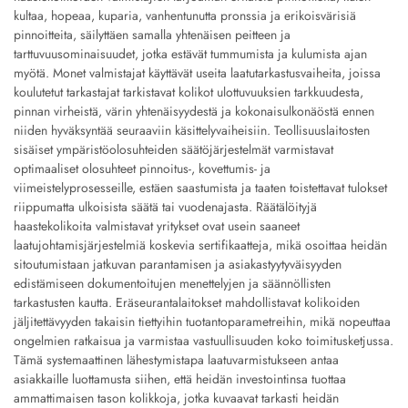
kultaa, hopeaa, kuparia, vanhentunutta pronssia ja erikoisvärisiä
pinnoitteita, säilyttäen samalla yhtenäisen peitteen ja
tarttuvuusominaisuudet, jotka estävät tummumista ja kulumista ajan
myötä. Monet valmistajat käyttävät useita laatutarkastusvaiheita, joissa
koulutetut tarkastajat tarkistavat kolikot ulottuvuuksien tarkkuudesta,
pinnan virheistä, värin yhtenäisyydestä ja kokonaisulkonäöstä ennen
niiden hyväksyntää seuraaviin käsittelyvaiheisiin. Teollisuuslaitosten
sisäiset ympäristöolosuhteiden säätöjärjestelmät varmistavat
optimaaliset olosuhteet pinnoitus-, kovettumis- ja
viimeistelyprosesseille, estäen saastumista ja taaten toistettavat tulokset
riippumatta ulkoisista säätä tai vuodenajasta. Räätälöityjä
haastekolikoita valmistavat yritykset ovat usein saaneet
laatujohtamisjärjestelmiä koskevia sertifikaatteja, mikä osoittaa heidän
sitoutumistaan jatkuvan parantamisen ja asiakastyytyväisyyden
edistämiseen dokumentoitujen menettelyjen ja säännöllisten
tarkastusten kautta. Eräseurantalaitokset mahdollistavat kolikoiden
jäljitettävyyden takaisin tiettyihin tuotantoparametreihin, mikä nopeuttaa
ongelmien ratkaisua ja varmistaa vastuullisuuden koko toimitusketjussa.
Tämä systemaattinen lähestymistapa laatuvarmistukseen antaa
asiakkaille luottamusta siihen, että heidän investointinsa tuottaa
ammattimaisen tason kolikkoja, jotka kuvaavat tarkasti heidän