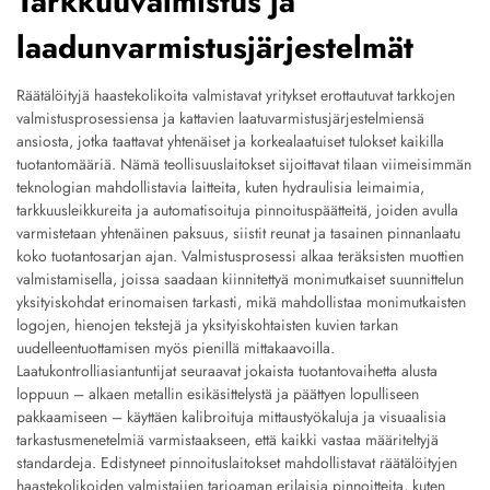
Tarkkuuvalmistus ja
laadunvarmistusjärjestelmät
Räätälöityjä haastekolikoita valmistavat yritykset erottautuvat tarkkojen
valmistusprosessiensa ja kattavien laatuvarmistusjärjestelmiensä
ansiosta, jotka taattavat yhtenäiset ja korkealaatuiset tulokset kaikilla
tuotantomääriä. Nämä teollisuuslaitokset sijoittavat tilaan viimeisimmän
teknologian mahdollistavia laitteita, kuten hydraulisia leimaimia,
tarkkuusleikkureita ja automatisoituja pinnoituspäätteitä, joiden avulla
varmistetaan yhtenäinen paksuus, siistit reunat ja tasainen pinnanlaatu
koko tuotantosarjan ajan. Valmistusprosessi alkaa teräksisten muottien
valmistamisella, joissa saadaan kiinnitettyä monimutkaiset suunnittelun
yksityiskohdat erinomaisen tarkasti, mikä mahdollistaa monimutkaisten
logojen, hienojen tekstejä ja yksityiskohtaisten kuvien tarkan
uudelleentuottamisen myös pienillä mittakaavoilla.
Laatukontrolliasiantuntijat seuraavat jokaista tuotantovaihetta alusta
loppuun – alkaen metallin esikäsittelystä ja päättyen lopulliseen
pakkaamiseen – käyttäen kalibroituja mittaustyökaluja ja visuaalisia
tarkastusmenetelmiä varmistaakseen, että kaikki vastaa määriteltyjä
standardeja. Edistyneet pinnoituslaitokset mahdollistavat räätälöityjen
haastekolikoiden valmistajien tarjoaman erilaisia pinnoitteita, kuten