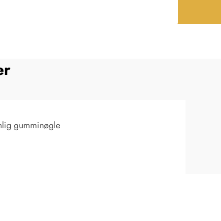
er
nlig gumminøgle