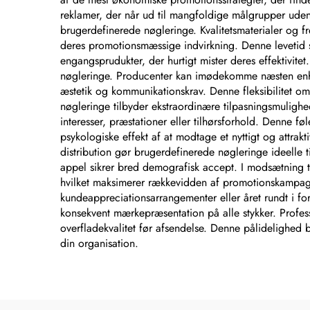
reklamer, der når ud til mangfoldige målgrupper uden
brugerdefinerede nøgleringe. Kvalitetsmaterialer og fr
deres promotionsmæssige indvirkning. Denne levetid sikr
engangsprudukter, der hurtigt mister deres effektivit
nøgleringe. Producenter kan imødekomme næsten enhver
æstetik og kommunikationskrav. Denne fleksibilitet o
nøgleringe tilbyder ekstraordinære tilpasningsmulighe
interesser, præstationer eller tilhørsforhold. Denne 
psykologiske effekt af at modtage et nyttigt og attra
distribution gør brugerdefinerede nøgleringe ideelle t
appel sikrer bred demografisk accept. I modsætning til
hvilket maksimerer rækkevidden af promotionskampagnern
kundeappreciationsarrangementer eller året rundt i for
konsekvent mærkepræsentation på alle stykker. Profes
overfladekvalitet før afsendelse. Denne pålidelighed b
din organisation.