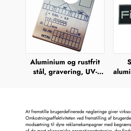
Aluminium og rustfrit
S
stål, gravering, UV-
alumi
tryk, silkefiltrering,
try
offsettryk,
metalnavneplader,
m
mærkeskilte, forhøjet
fo
At fremstille brugerdefinerede nøgleringe giver virks
Omkostningseffektiviteten ved fremstilling af brugerde
metalplade
modsætning til dyre reklamekampagner med begrænset 
af de mest økonomiske promotionsstrategier, der fin