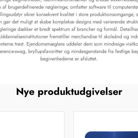
gen af brugerdefinerede nøgleringe, omfatter software til computers
llingsudstyr sikrer konsekvent kvalitet i store produktionsomgange, s
en gør det muligt at skabe komplekse designs med varierende struktu
leringe dækker et bredt spektrum af brancher og formål. Detailh
nnelsesinstitutioner fremstiller merchandise til skoleånd og inds
ienterne trøst. Ejendomsmæglere uddeler dem som mindreige visitkort
erence-swag, bryllupsfavoritter og mindesgenstande fra festlige be
begivenhederne er afsluttet.
Nye produktudgivelser