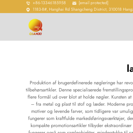
+86-13346185958
[email protected]
1183-8#, Hanghai Rd Shangcheng District, 310018 Hang
l
Produktion af brugerdefinerede nøgleringe har revo
tilbehørsartikler. Denne specialiserede fremstillings
flere formål ud over blot at holde nøgler. Kunsten at
– fra metal og plast til stof og læder. Moderne pro
motiver og levende farver, som tidligere var umuli
fungerer som kraftfulde markedsføringsværktøjer, de
kompakte promotionsartikler tilbyder ekstraordinær
fungerer også som samleobjekter, mindesstykke til 