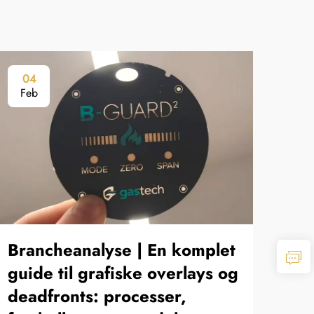
04
0
Feb
Fe
Brancheanalyse | En komplet
Gra
guide til grafiske overlays og
mæ
deadfronts: processer,