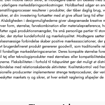
 yderligere markedsføringsomkostninger. Holdbarhed udgør en ande
emstillingsprocesser resulterer i produkter, der tåber daglig brug,
er, at din investering fortsætter med at give afkast lang tid efter 
et. Alsådigheden i designmulighederne giver ubegrænsede kreative m
 form, størrelse, farvekombination eller materialepræference, hvil
mfatter også produktionsmængder, fra små personlige partier til st
der, der styrker kundeforhold og mærkeloyalitet. Modtagere sætter 
følelsesmæssige forbindelse skaber positive mærkeassociationer, de
ktivt brugerdefineret produkt genererer goodwill, som traditionelle
il forskellige markedsføringscenarier. Deres kompakte størrelse for
 tøj eller teknologiprodukter med størrelses- eller kompatibilitets
e. Fleksibiliteten i forhold til tidspunktet gør det muligt at dist
bindelse med relationsskabende aktiviteter. Kvalitetskontrol ved fre
sionelle producenter implementerer strenge testprocedurer, der ver
eskytter mærkets ry og sikrer, at hver enkelt nøglering afspejler de