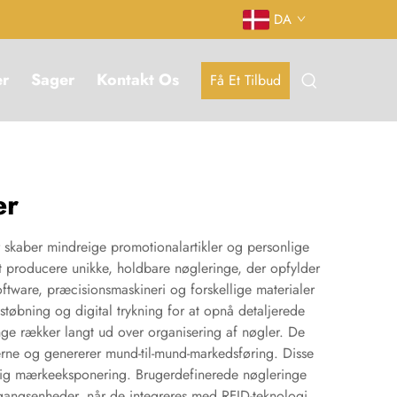
DA
er
Sager
Kontakt Os
Få Et Tilbud
er
 skaber mindreige promotionalartikler og personlige
at producere unikke, holdbare nøgleringe, der opfylder
oftware, præcisionsmaskineri og forskellige materialer
støbning og digital trykning for at opnå detaljerede
nge rækker langt ud over organisering af nøgler. De
erne og genererer mund-til-mund-markedsføring. Disse
erlig mærkeeksponering. Brugerdefinerede nøgleringe
gangsenheder, når de integreres med RFID-teknologi.