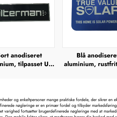
ort anodiseret
Blå anodisere
nium, tilpasset UV-
aluminium, rustfrit
k, silkefiltrering,
UV-tryk, silkefiltr
offsettryk,
offsettryk,
etalbrandnavn,
metalbrandnav
rhøjet metallogo-
forhøjet metallo
omheder og enkeltpersoner mange praktiske fordele, der sikrer en ek
finerede nøgleringe er en primær fordel og tilbyder markedsføringsma
plade
plade
varighed fortsætter brugerdefinerede nøgleringe med at markedsfø
des. Den mobile faktor sikrer, at modtagere bærer din besked med