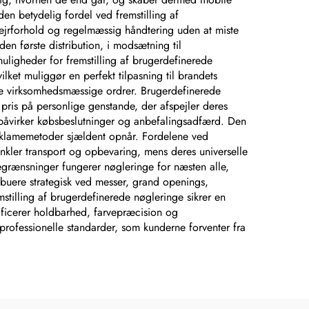
n betydelig fordel ved fremstilling af
 vejrforhold og regelmæssig håndtering uden at miste
den første distribution, i modsætning til
uligheder for fremstilling af brugerdefinerede
ket muliggør en perfekt tilpasning til brandets
ore virksomhedsmæssige ordrer. Brugerdefinerede
pris på personlige genstande, der afspejler deres
r påvirker købsbeslutninger og anbefalingsadfærd. Den
 reklamemetoder sjældent opnår. Fordelene ved
enkler transport og opbevaring, mens deres universelle
begrænsninger fungerer nøgleringe for næsten alle,
ribuere strategisk ved messer, grand openings,
mstilling af brugerdefinerede nøgleringe sikrer en
ificerer holdbarhed, farvepræcision og
 professionelle standarder, som kunderne forventer fra