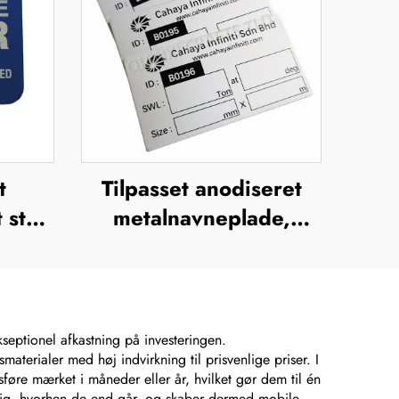
t
Tilpasset anodiseret
 stål,
metalnavneplade,
ering,
anodiserede
aluminiumsnavneplader
n,
go-
septionel afkastning på investeringen.
terialer med høj indvirkning til prisvenlige priser. I
re mærket i måneder eller år, hvilket gør dem til én
 sig, hvorhen de end går, og skaber dermed mobile