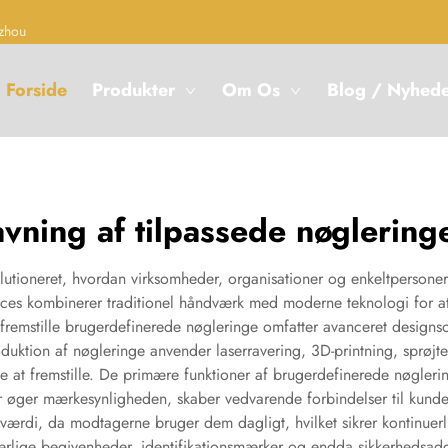
zhou
Forside
Produkter
Om Os
Blog / Nyhed
avning af tilpassede nøglering
lutioneret, hvordan virksomheder, organisationer og enkeltpersoner
proces kombinerer traditionel håndværk med moderne teknologi for 
 fremstille brugerdefinerede nøgleringe omfatter avanceret designs
duktion af nøgleringe anvender laserravering, 3D-printning, sprøjte
ge at fremstille. De primære funktioner af brugerdefinerede nøgleri
r øger mærkesynligheden, skaber vedvarende forbindelser til kund
 værdi, da modtagerne bruger dem dagligt, hvilket sikrer kontinu
særlige begivenheder, identifikationsmærker og endda sikkerhedsad