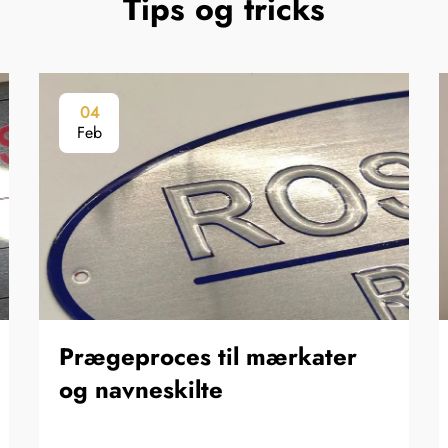
Tips og tricks
04
Feb
Prægeproces til mærkater
og navneskilte