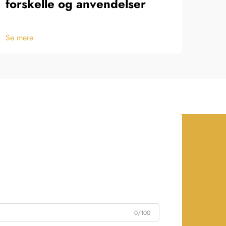
forskelle og anvendelser
Se m
Se mere
0/100