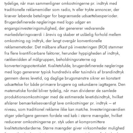
tydelige, når man sammenligner omkostningerne pr. indtryk med
traditionelle reklamemidler som radio, tv eller trykte annoncer, der
kræver løbende betalinger for begrænsede udsættelsesperioder.
Brugerdefinerede nøgleringe med logo udgør en
engangsinvesteringsmulighed, der genererer vedvarende
markedsføringsværdi i årevis og skaber et uslåelig forhold mellem
omkostning og indtryk, der langt overgår konventionelle
reklamemetoder. Det målbare afkast på investeringen (ROI) stammer
fra flere kvantificerbare faktorer, herunder hyppigheden af indtryk,
rækkevidden af målgruppen, beholdningsraterne og
konverteringspotentialet. Kvalitetsfulde, brugerdefinerede nøgleringe
med logo genererer typisk hundredvis eller tusindvis af brandindtryk
gennem deres levetid, og daglige brugsmønstre sikrer en konstant
udsættelse for både primære brugere og sekundære iagttagere. Den
matematiske fordel bliver tydelig, når man dividerer de samlede
produktionsomkostninger med de estimerede levetidsindtryk, hvilket
afslører bemærkelsesværdigt lave omkostninger pr. indtryk – et
niveau, som traditionel reklame ikke kan matche. Investeringsværdien
stiger yderligere gennem fordele ved køb i større mængder, hvilket
reducerer omkostningerne pr. styk uden at kompromittere
kvalitetsstandarderne. Større mængder giver virksomheder mulighed