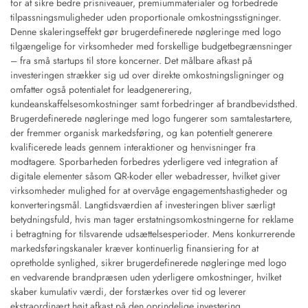
for at sikre bedre prisniveauer, premiummaterialer og forbedrede
tilpassningsmuligheder uden proportionale omkostningsstigninger.
Denne skaleringseffekt gør brugerdefinerede nøgleringe med logo
tilgængelige for virksomheder med forskellige budgetbegrænsninger
– fra små startups til store koncerner. Det målbare afkast på
investeringen strækker sig ud over direkte omkostningsligninger og
omfatter også potentialet for leadgenerering,
kundeanskaffelsesomkostninger samt forbedringer af brandbevidsthed.
Brugerdefinerede nøgleringe med logo fungerer som samtalestartere,
der fremmer organisk markedsføring, og kan potentielt generere
kvalificerede leads gennem interaktioner og henvisninger fra
modtagere. Sporbarheden forbedres yderligere ved integration af
digitale elementer såsom QR-koder eller webadresser, hvilket giver
virksomheder mulighed for at overvåge engagementshastigheder og
konverteringsmål. Langtidsværdien af investeringen bliver særligt
betydningsfuld, hvis man tager erstatningsomkostningerne for reklame
i betragtning for tilsvarende udsættelsesperioder. Mens konkurrerende
markedsføringskanaler kræver kontinuerlig finansiering for at
opretholde synlighed, sikrer brugerdefinerede nøgleringe med logo
en vedvarende brandpræsen uden yderligere omkostninger, hvilket
skaber kumulativ værdi, der forstærkes over tid og leverer
ekstraordinært højt afkast på den oprindelige investering.