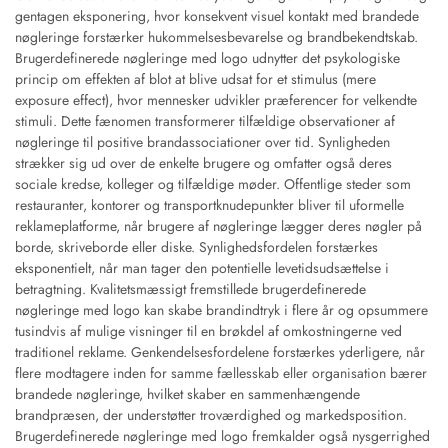
gentagen eksponering, hvor konsekvent visuel kontakt med brandede
nøgleringe forstærker hukommelsesbevarelse og brandbekendtskab.
Brugerdefinerede nøgleringe med logo udnytter det psykologiske
princip om effekten af blot at blive udsat for et stimulus (mere
exposure effect), hvor mennesker udvikler præferencer for velkendte
stimuli. Dette fænomen transformerer tilfældige observationer af
nøgleringe til positive brandassociationer over tid. Synligheden
strækker sig ud over de enkelte brugere og omfatter også deres
sociale kredse, kolleger og tilfældige møder. Offentlige steder som
restauranter, kontorer og transportknudepunkter bliver til uformelle
reklameplatforme, når brugere af nøgleringe lægger deres nøgler på
borde, skriveborde eller diske. Synlighedsfordelen forstærkes
eksponentielt, når man tager den potentielle levetidsudsættelse i
betragtning. Kvalitetsmæssigt fremstillede brugerdefinerede
nøgleringe med logo kan skabe brandindtryk i flere år og opsummere
tusindvis af mulige visninger til en brøkdel af omkostningerne ved
traditionel reklame. Genkendelsesfordelene forstærkes yderligere, når
flere modtagere inden for samme fællesskab eller organisation bærer
brandede nøgleringe, hvilket skaber en sammenhængende
brandpræsen, der understøtter troværdighed og markedsposition.
Brugerdefinerede nøgleringe med logo fremkalder også nysgerrighed