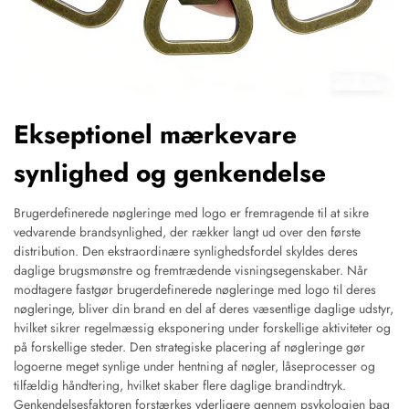
Ekseptionel mærkevare
synlighed og genkendelse
Brugerdefinerede nøgleringe med logo er fremragende til at sikre
vedvarende brandsynlighed, der rækker langt ud over den første
distribution. Den ekstraordinære synlighedsfordel skyldes deres
daglige brugsmønstre og fremtrædende visningsegenskaber. Når
modtagere fastgør brugerdefinerede nøgleringe med logo til deres
nøgleringe, bliver din brand en del af deres væsentlige daglige udstyr,
hvilket sikrer regelmæssig eksponering under forskellige aktiviteter og
på forskellige steder. Den strategiske placering af nøgleringe gør
logoerne meget synlige under hentning af nøgler, låseprocesser og
tilfældig håndtering, hvilket skaber flere daglige brandindtryk.
Genkendelsesfaktoren forstærkes yderligere gennem psykologien bag