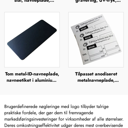
stål, navneplade,
gravering, UV-tryk,
mærkeskilt, præget
silkefiltrering, offsettryk,
metallogo, navneplader
metalnavneplader,
mærkeskilte, forhøjet
metalplade
Tom metal-ID-navneplade,
Tilpasset anodiseret
navneetiket i aluminium,
metalnavneplade,
skilt, mærke, badge,
anodiserede
navneplade i rustfrit stål,
aluminiumsnavneplader
mærkeskilt
Brugerdefinerede nøgleringe med logo tilbyder talrige
praktiske fordele, der gør dem til fremragende
markedsføringsinvesteringer for virksomheder af alle størrelser.
Deres omkostningseffektivitet udgør deres mest overbevisende