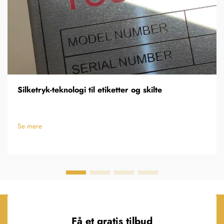
Silketryk-teknologi til etiketter og skilte
Se mere
Få et gratis tilbud