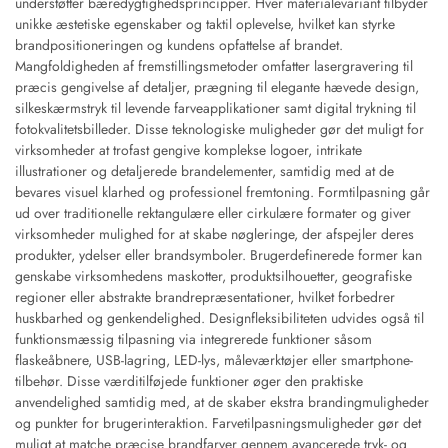
understøtter bæredygtighedsprincipper. Hver materialevariant tilbyder
unikke æstetiske egenskaber og taktil oplevelse, hvilket kan styrke
brandpositioneringen og kundens opfattelse af brandet.
Mangfoldigheden af fremstillingsmetoder omfatter lasergravering til
præcis gengivelse af detaljer, prægning til elegante hævede design,
silkeskærmstryk til levende farveapplikationer samt digital trykning til
fotokvalitetsbilleder. Disse teknologiske muligheder gør det muligt for
virksomheder at trofast gengive komplekse logoer, intrikate
illustrationer og detaljerede brandelementer, samtidig med at de
bevares visuel klarhed og professionel fremtoning. Formtilpasning går
ud over traditionelle rektangulære eller cirkulære formater og giver
virksomheder mulighed for at skabe nøgleringe, der afspejler deres
produkter, ydelser eller brandsymboler. Brugerdefinerede former kan
genskabe virksomhedens maskotter, produktsilhouetter, geografiske
regioner eller abstrakte brandrepræsentationer, hvilket forbedrer
huskbarhed og genkendelighed. Designfleksibiliteten udvides også til
funktionsmæssig tilpasning via integrerede funktioner såsom
flaskeåbnere, USB-lagring, LED-lys, måleværktøjer eller smartphone-
tilbehør. Disse værditilføjede funktioner øger den praktiske
anvendelighed samtidig med, at de skaber ekstra brandingmuligheder
og punkter for brugerinteraktion. Farvetilpasningsmuligheder gør det
muligt at matche præcise brandfarver gennem avancerede tryk- og