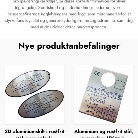
prospekteringsværktøjer, så deres kontaktinformation forbliver
tilgængelig. Sportshold og underholdningssteder udleverer
brugerdefinerede nøglehængere med logo som merchandise for at
styrke fans loyalitet og generere yderligere indtægtsstrømme, samtidig
med at de udvider deres markedspræsen.
Nye produktanbefalinger
3D aluminiumskilt i rustfrit
Aluminium og rustfrit stål,