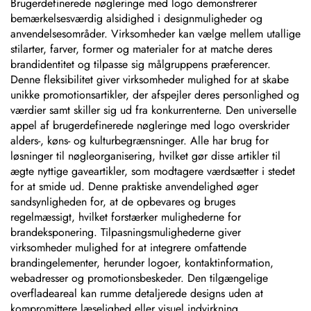
Brugerdefinerede nøgleringe med logo demonstrerer
bemærkelsesværdig alsidighed i designmuligheder og
anvendelsesområder. Virksomheder kan vælge mellem utallige
stilarter, farver, former og materialer for at matche deres
brandidentitet og tilpasse sig målgruppens præferencer.
Denne fleksibilitet giver virksomheder mulighed for at skabe
unikke promotionsartikler, der afspejler deres personlighed og
værdier samt skiller sig ud fra konkurrenterne. Den universelle
appel af brugerdefinerede nøgleringe med logo overskrider
alders-, køns- og kulturbegrænsninger. Alle har brug for
løsninger til nøgleorganisering, hvilket gør disse artikler til
ægte nyttige gaveartikler, som modtagere værdsætter i stedet
for at smide ud. Denne praktiske anvendelighed øger
sandsynligheden for, at de opbevares og bruges
regelmæssigt, hvilket forstærker mulighederne for
brandeksponering. Tilpasningsmulighederne giver
virksomheder mulighed for at integrere omfattende
brandingelementer, herunder logoer, kontaktinformation,
webadresser og promotionsbeskeder. Den tilgængelige
overfladeareal kan rumme detaljerede designs uden at
kompromittere læselighed eller visuel indvirkning.