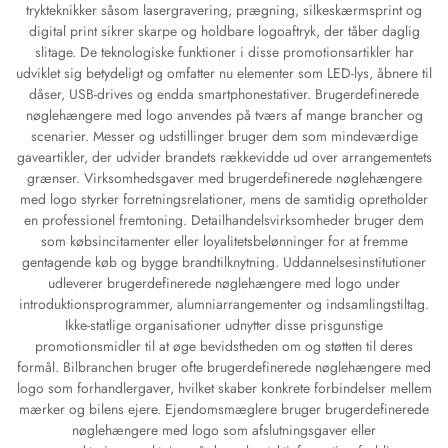
trykteknikker såsom lasergravering, prægning, silkeskærmsprint og
digital print sikrer skarpe og holdbare logoaftryk, der tåber daglig
slitage. De teknologiske funktioner i disse promotionsartikler har
udviklet sig betydeligt og omfatter nu elementer som LED-lys, åbnere til
dåser, USB-drives og endda smartphonestativer. Brugerdefinerede
nøglehængere med logo anvendes på tværs af mange brancher og
scenarier. Messer og udstillinger bruger dem som mindeværdige
gaveartikler, der udvider brandets rækkevidde ud over arrangementets
grænser. Virksomhedsgaver med brugerdefinerede nøglehængere
med logo styrker forretningsrelationer, mens de samtidig opretholder
en professionel fremtoning. Detailhandelsvirksomheder bruger dem
som købsincitamenter eller loyalitetsbelønninger for at fremme
gentagende køb og bygge brandtilknytning. Uddannelsesinstitutioner
udleverer brugerdefinerede nøglehængere med logo under
introduktionsprogrammer, alumniarrangementer og indsamlingstiltag.
Ikke-statlige organisationer udnytter disse prisgunstige
promotionsmidler til at øge bevidstheden om og støtten til deres
formål. Bilbranchen bruger ofte brugerdefinerede nøglehængere med
logo som forhandlergaver, hvilket skaber konkrete forbindelser mellem
mærker og bilens ejere. Ejendomsmæglere bruger brugerdefinerede
nøglehængere med logo som afslutningsgaver eller