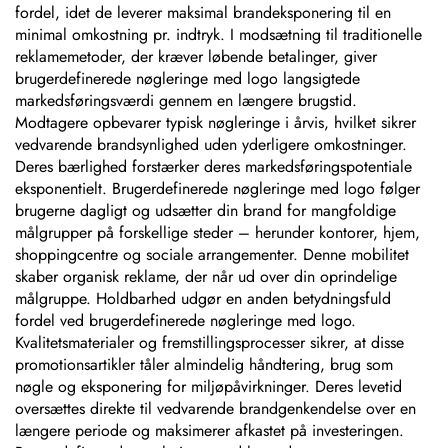
fordel, idet de leverer maksimal brandeksponering til en
minimal omkostning pr. indtryk. I modsætning til traditionelle
reklamemetoder, der kræver løbende betalinger, giver
brugerdefinerede nøgleringe med logo langsigtede
markedsføringsværdi gennem en længere brugstid.
Modtagere opbevarer typisk nøgleringe i årvis, hvilket sikrer
vedvarende brandsynlighed uden yderligere omkostninger.
Deres bærlighed forstærker deres markedsføringspotentiale
eksponentielt. Brugerdefinerede nøgleringe med logo følger
brugerne dagligt og udsætter din brand for mangfoldige
målgrupper på forskellige steder – herunder kontorer, hjem,
shoppingcentre og sociale arrangementer. Denne mobilitet
skaber organisk reklame, der når ud over din oprindelige
målgruppe. Holdbarhed udgør en anden betydningsfuld
fordel ved brugerdefinerede nøgleringe med logo.
Kvalitetsmaterialer og fremstillingsprocesser sikrer, at disse
promotionsartikler tåler almindelig håndtering, brug som
nøgle og eksponering for miljøpåvirkninger. Deres levetid
oversættes direkte til vedvarende brandgenkendelse over en
længere periode og maksimerer afkastet på investeringen.