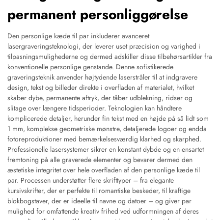
permanent personliggørelse
Den personlige kæde til par inkluderer avanceret
lasergraveringsteknologi, der leverer uset præcision og varighed i
tilpasningsmulighederne og dermed adskiller disse tilbehørsartikler fra
konventionelle personlige genstande. Denne sofistikerede
graveringsteknik anvender højtydende laserstråler til at indgravere
design, tekst og billeder direkte i overfladen af materialet, hvilket
skaber dybe, permanente aftryk, der tåber udblekning, ridser og
slitage over længere tidsperioder. Teknologien kan håndtere
komplicerede detaljer, herunder fin tekst med en højde på så lidt som
1 mm, komplekse geometriske mønstre, detaljerede logoer og endda
fotoreproduktioner med bemærkelsesværdig klarhed og skarphed.
Professionelle lasersystemer sikrer en konstant dybde og en ensartet
fremtoning på alle graverede elementer og bevarer dermed den
æstetiske integritet over hele overfladen af den personlige kæde til
par. Processen understøtter flere skrifttyper – fra elegante
kursivskrifter, der er perfekte til romantiske beskeder, til kraftige
blokbogstaver, der er ideelle til navne og datoer – og giver par
mulighed for omfattende kreativ frihed ved udformningen af deres