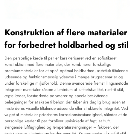
Konstruktion af flere materialer
for forbedret holdbarhed og stil
Den personlige kæde til par er karakteriseret ved en sofistikeret
konstruktion med flere materialer, der kombinerer forskellige
premiummaterialer for at opnå optimal holdbarhed, æstetisk tiltalende
udseende og funktionsmæssig ydeevne i mange brugsscenarier og
under forskellige miljøforhold. Denne avancerede fremstillingsmetode
integrerer materialer såsom aluminium af luftfartskvalitet, rustfrit stål,
ægte læder, forstærkede polymerer og specialbeskyttende
belægninger for at skabe tilbehør, der tåber års daglig brug uden at
miste deres visuelle tiltalende udseende eller strukturelle integritet. Ved
valget af materialer prioriteres korrosionsbestandighed, således at de
personlige kæder til par forbliver upåvirkede af fugt, saltluft,
svingende luftfugtighed og temperatursvingninger – faktorer, der
typisk skader almindelige kæder over tid. Komponenter af rustfrit stål