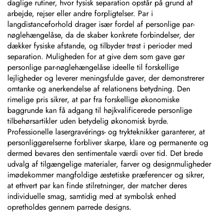
daglige rutiner, hvor fysisk separation opstår på grund af
arbejde, rejser eller andre forpligtelser. Par i
langdistanceforhold drager især fordel af personlige par-
nøglehængelåse, da de skaber konkrete forbindelser, der
dækker fysiske afstande, og tilbyder trøst i perioder med
separation. Muligheden for at give dem som gave gør
personlige par-nøglehængelåse ideelle til forskellige
lejligheder og leverer meningsfulde gaver, der demonstrerer
omtanke og anerkendelse af relationens betydning. Den
rimelige pris sikrer, at par fra forskellige økonomiske
baggrunde kan få adgang til højkvalificerede personlige
tilbehørsartikler uden betydelig økonomisk byrde.
Professionelle lasergravérings- og trykteknikker garanterer, at
personliggørelserne forbliver skarpe, klare og permanente og
dermed bevares den sentimentale værdi over tid. Det brede
udvalg af tilgængelige materialer, farver og designmuligheder
imødekommer mangfoldige æstetiske præferencer og sikrer,
at ethvert par kan finde stilretninger, der matcher deres
individuelle smag, samtidig med at symbolsk enhed
opretholdes gennem parrede designs.