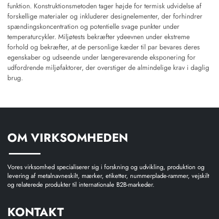
funktion. Konstruktionsmetoden tager højde for termisk udvidelse af
forskellige materialer og inkluderer designelementer, der forhindrer
spændingskoncentration og potentielle svage punkter under
temperaturcykler. Miljøtests bekræfter ydeevnen under ekstreme
forhold og bekræfter, at de personlige kæder til par bevares deres
egenskaber og udseende under længerevarende eksponering for
udfordrende miljøfaktorer, der overstiger de almindelige krav i daglig
brug.
OM VIRKSOMHEDEN
Vores virksomhed specialiserer sig i forskning og udvikling, produktion og
levering af metalnavneskilt, mærker, etiketter, nummerplade-rammer, vejskilt
og relaterede produkter til internationale B2B-markeder.
KONTAKT