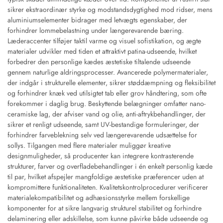
sikrer ekstraordinær styrke og modstandsdygtighed mod ridser, mens
aluminiumselementer bidrager med letvægts egenskaber, der
forhindrer lommebelastning under længerevarende bæring.
Læderaccenter tilføjer taktil varme og visuel sofistikation, og ægte
materialer udvikler med tiden et attraktivt patina-udseende, hvilket
forbedrer den personlige kædes æstetiske tiltalende udseende
gennem naturlige aldringsprocesser. Avancerede polymermaterialer,
der indgår i strukturelle elementer, sikrer støddæmpning og fleksibilitet
og forhindrer knæk ved utilsigtet tab eller grov håndtering, som ofte
forekommer i daglig brug. Beskyttende belægninger omfatter nano-
ceramiske lag, der afviser vand og olie, anti-aftrykbehandlinger, der
sikrer et renligt udseende, samt UV-bestandige formuleringer, der
forhindrer farveblekning selv ved længerevarende udsættelse for
sollys. Tilgangen med flere materialer muliggør kreative
designmuligheder, så producenter kan integrere kontrasterende
strukturer, farver og overfladebehandlinger i én enkelt personlig kæde
til par, hvilket afspejler mangfoldige æstetiske præferencer uden at
kompromittere funktionaliteten. Kvalitetskontrolprocedurer verificerer
materialekompatibilitet og adhæsionsstyrke mellem forskellige
komponenter for at sikre langvarig strukturel stabilitet og forhindre
delaminering eller adskillelse, som kunne påvirke både udseende og