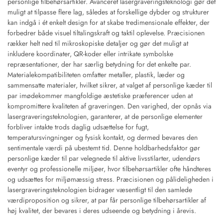
personlige tilbehørsartikler. Avanceret lasergraveringsteknologi gør det
muligt at tilpasse flere lag, således at forskellige dybder og strukturer
kan indgå i ét enkelt design for at skabe tredimensionale effekter, der
forbedrer både visuel tiltalingskraft og taktil oplevelse. Præcisionen
rækker helt ned til mikroskopiske detaljer og gør det muligt at
inkludere koordinater, QR-koder eller intrikate symbolske
repræsentationer, der har særlig betydning for det enkelte par.
Materialekompatibiliteten omfatter metaller, plastik, læder og
sammensatte materialer, hvilket sikrer, at valget af personlige kæder til
par imødekommer mangfoldige æstetiske præferencer uden at
kompromittere kvaliteten af graveringen. Den varighed, der opnås via
lasergraveringsteknologien, garanterer, at de personlige elementer
forbliver intakte trods daglig udsættelse for fugt,
temperatursvingninger og fysisk kontakt, og dermed bevares den
sentimentale værdi på ubestemt tid. Denne holdbarhedsfaktor gør
personlige kæder til par velegnede til aktive livsstilarter, udendørs
eventyr og professionelle miljøer, hvor tilbehørsartikler ofte håndteres
og udsættes for miljømæssig stress. Præcisionen og pålideligheden i
lasergraveringsteknologien bidrager væsentligt til den samlede
værdiproposition og sikrer, at par får personlige tilbehørsartikler af
høj kvalitet, der bevares i deres udseende og betydning i årevis.