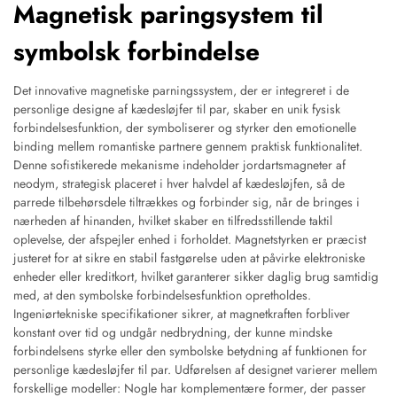
Magnetisk paringsystem til
symbolsk forbindelse
Det innovative magnetiske parningssystem, der er integreret i de
personlige designe af kædesløjfer til par, skaber en unik fysisk
forbindelsesfunktion, der symboliserer og styrker den emotionelle
binding mellem romantiske partnere gennem praktisk funktionalitet.
Denne sofistikerede mekanisme indeholder jordartsmagneter af
neodym, strategisk placeret i hver halvdel af kædesløjfen, så de
parrede tilbehørsdele tiltrækkes og forbinder sig, når de bringes i
nærheden af hinanden, hvilket skaber en tilfredsstillende taktil
oplevelse, der afspejler enhed i forholdet. Magnetstyrken er præcist
justeret for at sikre en stabil fastgørelse uden at påvirke elektroniske
enheder eller kreditkort, hvilket garanterer sikker daglig brug samtidig
med, at den symbolske forbindelsesfunktion opretholdes.
Ingeniørtekniske specifikationer sikrer, at magnetkraften forbliver
konstant over tid og undgår nedbrydning, der kunne mindske
forbindelsens styrke eller den symbolske betydning af funktionen for
personlige kædesløjfer til par. Udførelsen af designet varierer mellem
forskellige modeller: Nogle har komplementære former, der passer