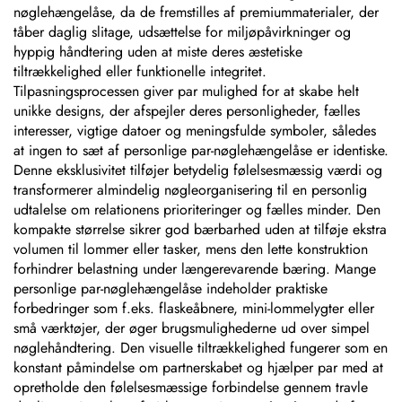
nøglehængelåse, da de fremstilles af premiummaterialer, der
tåber daglig slitage, udsættelse for miljøpåvirkninger og
hyppig håndtering uden at miste deres æstetiske
tiltrækkelighed eller funktionelle integritet.
Tilpasningsprocessen giver par mulighed for at skabe helt
unikke designs, der afspejler deres personligheder, fælles
interesser, vigtige datoer og meningsfulde symboler, således
at ingen to sæt af personlige par-nøglehængelåse er identiske.
Denne eksklusivitet tilføjer betydelig følelsesmæssig værdi og
transformerer almindelig nøgleorganisering til en personlig
udtalelse om relationens prioriteringer og fælles minder. Den
kompakte størrelse sikrer god bærbarhed uden at tilføje ekstra
volumen til lommer eller tasker, mens den lette konstruktion
forhindrer belastning under længerevarende bæring. Mange
personlige par-nøglehængelåse indeholder praktiske
forbedringer som f.eks. flaskeåbnere, mini-lommelygter eller
små værktøjer, der øger brugsmulighederne ud over simpel
nøglehåndtering. Den visuelle tiltrækkelighed fungerer som en
konstant påmindelse om partnerskabet og hjælper par med at
opretholde den følelsesmæssige forbindelse gennem travle