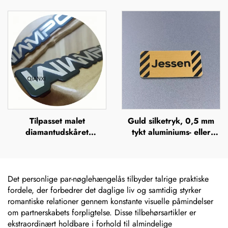
mærkeskilt, præget
tryk, silkefiltrering,
metallogo, navneplader
offsettryk,
metalbrandnavn, forhøjet
metallogo-plade
Tilpasset malet
Guld silketryk, 0,5 mm
diamantudskåret
tykt aluminiums- eller
aluminiumsnavneplade,
rustfrit stålskilt med
metallogo-plade
gravering, hævet
metalplade
Det personlige par-nøglehængelås tilbyder talrige praktiske
fordele, der forbedrer det daglige liv og samtidig styrker
romantiske relationer gennem konstante visuelle påmindelser
om partnerskabets forpligtelse. Disse tilbehørsartikler er
ekstraordinært holdbare i forhold til almindelige