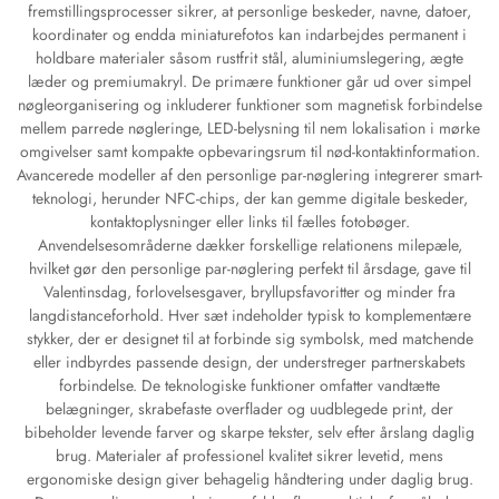
fremstillingsprocesser sikrer, at personlige beskeder, navne, datoer,
koordinater og endda miniaturefotos kan indarbejdes permanent i
holdbare materialer såsom rustfrit stål, aluminiumslegering, ægte
læder og premiumakryl. De primære funktioner går ud over simpel
nøgleorganisering og inkluderer funktioner som magnetisk forbindelse
mellem parrede nøgleringe, LED-belysning til nem lokalisation i mørke
omgivelser samt kompakte opbevaringsrum til nød-kontaktinformation.
Avancerede modeller af den personlige par-nøglering integrerer smart-
teknologi, herunder NFC-chips, der kan gemme digitale beskeder,
kontaktoplysninger eller links til fælles fotobøger.
Anvendelsesområderne dækker forskellige relationens milepæle,
hvilket gør den personlige par-nøglering perfekt til årsdage, gave til
Valentinsdag, forlovelsesgaver, bryllupsfavoritter og minder fra
langdistanceforhold. Hver sæt indeholder typisk to komplementære
stykker, der er designet til at forbinde sig symbolsk, med matchende
eller indbyrdes passende design, der understreger partnerskabets
forbindelse. De teknologiske funktioner omfatter vandtætte
belægninger, skrabefaste overflader og uudblegede print, der
bibeholder levende farver og skarpe tekster, selv efter årslang daglig
brug. Materialer af professionel kvalitet sikrer levetid, mens
ergonomiske design giver behagelig håndtering under daglig brug.