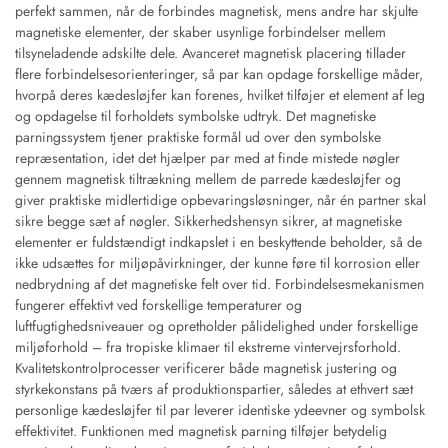
perfekt sammen, når de forbindes magnetisk, mens andre har skjulte
magnetiske elementer, der skaber usynlige forbindelser mellem
tilsyneladende adskilte dele. Avanceret magnetisk placering tillader
flere forbindelsesorienteringer, så par kan opdage forskellige måder,
hvorpå deres kædesløjfer kan forenes, hvilket tilføjer et element af leg
og opdagelse til forholdets symbolske udtryk. Det magnetiske
parningssystem tjener praktiske formål ud over den symbolske
repræsentation, idet det hjælper par med at finde mistede nøgler
gennem magnetisk tiltrækning mellem de parrede kædesløjfer og
giver praktiske midlertidige opbevaringsløsninger, når én partner skal
sikre begge sæt af nøgler. Sikkerhedshensyn sikrer, at magnetiske
elementer er fuldstændigt indkapslet i en beskyttende beholder, så de
ikke udsættes for miljøpåvirkninger, der kunne føre til korrosion eller
nedbrydning af det magnetiske felt over tid. Forbindelsesmekanismen
fungerer effektivt ved forskellige temperaturer og
luftfugtighedsniveauer og opretholder pålidelighed under forskellige
miljøforhold – fra tropiske klimaer til ekstreme vintervejrsforhold.
Kvalitetskontrolprocesser verificerer både magnetisk justering og
styrkekonstans på tværs af produktionspartier, således at ethvert sæt
personlige kædesløjfer til par leverer identiske ydeevner og symbolsk
effektivitet. Funktionen med magnetisk parning tilføjer betydelig