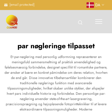
[email protected]
DA
par nøgleringe tilpasset
Et par-nøglering med personlig udformning repræsenterer en
meningsfuld sammensmeltning af praktisk anvendelighed og
følelsesmæssig forbindelse, designet specifikt til romantiske partnere,
der ønsker at bære en konkret påmindelse om deres relation, hvorhen
de end går. Disse innovative tilbehørsartikler kombinerer den
traditionelle nøglerings funktion med avancerede
tilpassningsmuligheder, hvilket skaber unikke stykker, der afspejler
hvert pars individuelle historie og forbindelse. Den personlige par-
nøglering anvender state-of-the-art lasergravering,
præcisionsprægning og højopløsende fotoprintteknikker til at levere
ekstraordinære tilpassningsmuligheder. Moderne