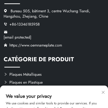
Bureau 505, bâtiment 3, centre Wuchang Tiandi,
Hangzhou, Zhejiang, Chine
+86-13346185958
[email protected]
https://www.oemnameplate.com
CATÉGORIE DE PRODUIT
Plaques Métalliques
Plaques en Plastique
Étiquettes et Autocollants
We value your privacy
Créations Sur Mesure
We use cookies and similar tools to provide our services. If you