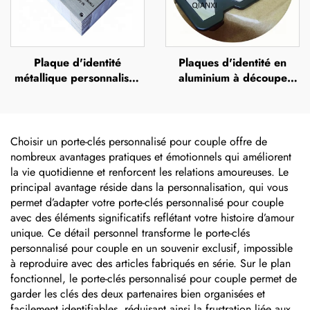
Plaque d'identité
Plaques d'identité en
métallique personnalisée
aluminium à découpe
gravée, plaque
diamant personnalisées et
commémorative en acier
peintes, plaque
inoxydable gravée,
métallique avec logo
plaque d'identité avec
Choisir un porte-clés personnalisé pour couple offre de
logo
nombreux avantages pratiques et émotionnels qui améliorent
la vie quotidienne et renforcent les relations amoureuses. Le
principal avantage réside dans la personnalisation, qui vous
permet d’adapter votre porte-clés personnalisé pour couple
avec des éléments significatifs reflétant votre histoire d’amour
unique. Ce détail personnel transforme le porte-clés
personnalisé pour couple en un souvenir exclusif, impossible
à reproduire avec des articles fabriqués en série. Sur le plan
fonctionnel, le porte-clés personnalisé pour couple permet de
garder les clés des deux partenaires bien organisées et
facilement identifiables, réduisant ainsi la frustration liée aux