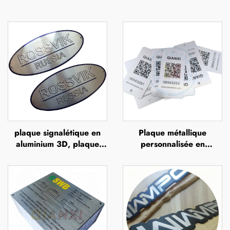
plaque signalétique en
Plaque métallique
aluminium 3D, plaque
personnalisée en
d'identité en acier
aluminium anodisé avec
inoxydable, étiquette
numéros de série gravés,
métallique avec logo en
impression UV,
relief
sérigraphie ou impression
offset, plaque métallique
en relief portant le nom
de la marque