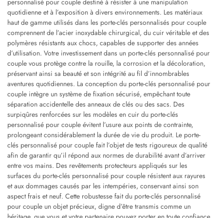
personnalisé pour couple destiné à résister à une manipulation
quotidienne et à l’exposition à divers environnements. Les matériaux
haut de gamme utilisés dans les porte-clés personnalisés pour couple
comprennent de l’acier inoxydable chirurgical, du cuir véritable et des
polymères résistants aux chocs, capables de supporter des années
d’utilisation. Votre investissement dans un porte-clés personnalisé pour
couple vous protège contre la rouille, la corrosion et la décoloration,
préservant ainsi sa beauté et son intégrité au fil d’innombrables
aventures quotidiennes. La conception du porte-clés personnalisé pour
couple intègre un système de fixation sécurisé, empêchant toute
séparation accidentelle des anneaux de clés ou des sacs. Des
surpiqûres renforcées sur les modèles en cuir du porte-clés
personnalisé pour couple évitent l’usure aux points de contrainte,
prolongeant considérablement la durée de vie du produit. Le porte-
clés personnalisé pour couple fait l’objet de tests rigoureux de qualité
afin de garantir qu’il répond aux normes de durabilité avant d’arriver
entre vos mains. Des revêtements protecteurs appliqués sur les
surfaces du porte-clés personnalisé pour couple résistent aux rayures
et aux dommages causés par les intempéries, conservant ainsi son
aspect frais et neuf. Cette robustesse fait du porte-clés personnalisé
pour couple un objet précieux, digne d’être transmis comme un
héritage, que vous et votre partenaire pouvez porter en toute confiance