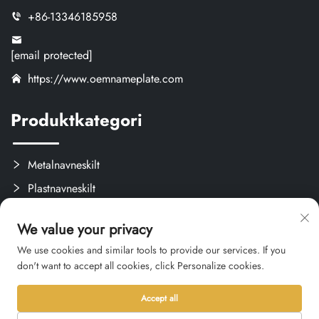
+86-13346185958
[email protected]
https://www.oemnameplate.com
Produktkategori
Metalnavneskilt
Plastnavneskilt
Etiketter og Aftagelige Mærker
We value your privacy
Brugerdefinerede Kreativprodukter
We use cookies and similar tools to provide our services. If you
don't want to accept all cookies, click Personalize cookies.
Accept all
Ophavsret © 2026 Hangzhou Qianxi Crafts CO., Ltd. Alle rettigheder
forbeholdes. -
Privatlivspolitik