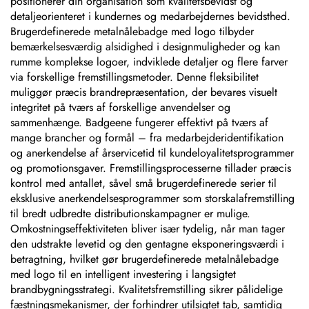
positionerer din organisation som kvalitetsbevidst og
detaljeorienteret i kundernes og medarbejdernes bevidsthed.
Brugerdefinerede metalnålebadge med logo tilbyder
bemærkelsesværdig alsidighed i designmuligheder og kan
rumme komplekse logoer, indviklede detaljer og flere farver
via forskellige fremstillingsmetoder. Denne fleksibilitet
muliggør præcis brandrepræsentation, der bevares visuelt
integritet på tværs af forskellige anvendelser og
sammenhænge. Badgeene fungerer effektivt på tværs af
mange brancher og formål – fra medarbejderidentifikation
og anerkendelse af årservicetid til kundeloyalitetsprogrammer
og promotionsgaver. Fremstillingsprocesserne tillader præcis
kontrol med antallet, såvel små brugerdefinerede serier til
eksklusive anerkendelsesprogrammer som storskalafremstilling
til bredt udbredte distributionskampagner er mulige.
Omkostningseffektiviteten bliver især tydelig, når man tager
den udstrakte levetid og den gentagne eksponeringsværdi i
betragtning, hvilket gør brugerdefinerede metalnålebadge
med logo til en intelligent investering i langsigtet
brandbygningsstrategi. Kvalitetsfremstilling sikrer pålidelige
fæstningsmekanismer, der forhindrer utilsigtet tab, samtidig