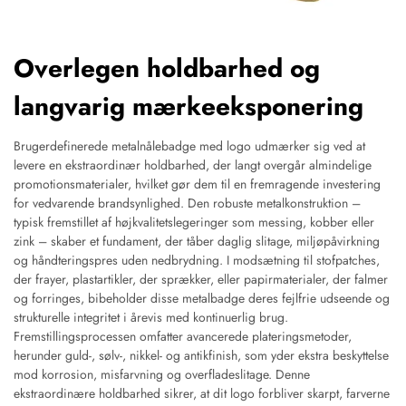
Overlegen holdbarhed og
langvarig mærkeeksponering
Brugerdefinerede metalnålebadge med logo udmærker sig ved at
levere en ekstraordinær holdbarhed, der langt overgår almindelige
promotionsmaterialer, hvilket gør dem til en fremragende investering
for vedvarende brandsynlighed. Den robuste metalkonstruktion –
typisk fremstillet af højkvalitetslegeringer som messing, kobber eller
zink – skaber et fundament, der tåber daglig slitage, miljøpåvirkning
og håndteringspres uden nedbrydning. I modsætning til stofpatches,
der frayer, plastartikler, der sprækker, eller papirmaterialer, der falmer
og forringes, bibeholder disse metalbadge deres fejlfrie udseende og
strukturelle integritet i årevis med kontinuerlig brug.
Fremstillingsprocessen omfatter avancerede plateringsmetoder,
herunder guld-, sølv-, nikkel- og antikfinish, som yder ekstra beskyttelse
mod korrosion, misfarvning og overfladeslitage. Denne
ekstraordinære holdbarhed sikrer, at dit logo forbliver skarpt, farverne