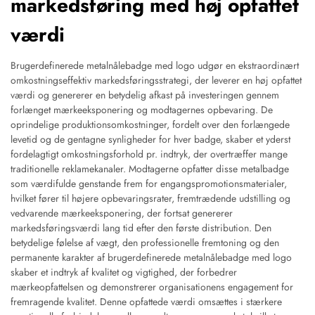
markedsføring med høj opfattet
værdi
Brugerdefinerede metalnålebadge med logo udgør en ekstraordinært
omkostningseffektiv markedsføringsstrategi, der leverer en høj opfattet
værdi og genererer en betydelig afkast på investeringen gennem
forlænget mærkeeksponering og modtagernes opbevaring. De
oprindelige produktionsomkostninger, fordelt over den forlængede
levetid og de gentagne synligheder for hver badge, skaber et yderst
fordelagtigt omkostningsforhold pr. indtryk, der overtræffer mange
traditionelle reklamekanaler. Modtagerne opfatter disse metalbadge
som værdifulde genstande frem for engangspromotionsmaterialer,
hvilket fører til højere opbevaringsrater, fremtrædende udstilling og
vedvarende mærkeeksponering, der fortsat genererer
markedsføringsværdi lang tid efter den første distribution. Den
betydelige følelse af vægt, den professionelle fremtoning og den
permanente karakter af brugerdefinerede metalnålebadge med logo
skaber et indtryk af kvalitet og vigtighed, der forbedrer
mærkeopfattelsen og demonstrerer organisationens engagement for
fremragende kvalitet. Denne opfattede værdi omsættes i stærkere