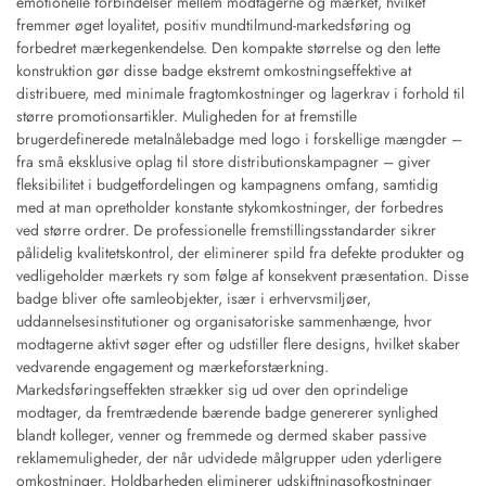
emotionelle forbindelser mellem modtagerne og mærket, hvilket
fremmer øget loyalitet, positiv mundtilmund-markedsføring og
forbedret mærkegenkendelse. Den kompakte størrelse og den lette
konstruktion gør disse badge ekstremt omkostningseffektive at
distribuere, med minimale fragtomkostninger og lagerkrav i forhold til
større promotionsartikler. Muligheden for at fremstille
brugerdefinerede metalnålebadge med logo i forskellige mængder –
fra små eksklusive oplag til store distributionskampagner – giver
fleksibilitet i budgetfordelingen og kampagnens omfang, samtidig
med at man opretholder konstante stykomkostninger, der forbedres
ved større ordrer. De professionelle fremstillingsstandarder sikrer
pålidelig kvalitetskontrol, der eliminerer spild fra defekte produkter og
vedligeholder mærkets ry som følge af konsekvent præsentation. Disse
badge bliver ofte samleobjekter, især i erhvervsmiljøer,
uddannelsesinstitutioner og organisatoriske sammenhænge, hvor
modtagerne aktivt søger efter og udstiller flere designs, hvilket skaber
vedvarende engagement og mærkeforstærkning.
Markedsføringseffekten strækker sig ud over den oprindelige
modtager, da fremtrædende bærende badge genererer synlighed
blandt kolleger, venner og fremmede og dermed skaber passive
reklamemuligheder, der når udvidede målgrupper uden yderligere
omkostninger. Holdbarheden eliminerer udskiftningsofkostninger