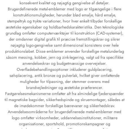
konsekvent kvalitet og nøjagtig gengivelse af detaljer.
Brugerdefinerede metal-emblemer med logo er tilgængelige i flere
konstruktionsmuligheder, herunder blød emalje, hård emalje,
stempeltryk og trykte variationer, hvor hver enkelt tilbyder forskellige
æstetiske egenskaber og holdbarhedskarakteristika. Den teknologiske
grundlag omfatter computerværktøjer til konstruktion (CAD-systemer),
der omdanner digital grafik til præcise fremstillingskrav og sikrer
nøjagtig logo-gengivelse samt dimensional konsistens over hele
produktionsløbet. Disse emblemer anvender forskellige metalunderlag
såsom messing, kobber, jern og zink-legering, valgt ud fra specifikke
anvendelseskrav og budgetmæssige overvejelser.
Overfladebehandlingsoptioner inkluderer guldplacering,
sølvplacering, antik bronze og pulverlak, hvilket giver omfattende
muligheder for tilpasning, der stemmer overens med
brandvejledninger og æstetiske præferencer.
Fastgørelsesmekanismerne omfatter alt fra almindelige fjederspænder
til magnetiske bagsider, sikkerhedspinde og skruemontager, således at
de imødekommer forskellige bærevaner og sikkerhedskrav.
Anvendelsesområderne for brugerdefinerede metal-emblemer med
logo omfatter virksomheder, uddannelsesinstitutioner, militære
organisationer, sportshold, promotionskampagner og