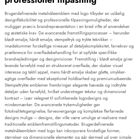
Brugerdefinerede metalnåleemblem med logo tilbyder en uslåelig
designfleksibilitet og professionelle tilpasningsmuligheder, der
muliggør præcis brandrepræsentation i en bred vifte af anvendelser
og æstetiske krav. De avancerede fremstillingsprocesser – herunder
blødt emalje, hårdt emalje, stempeltryk og trykte teknikker –
imødekommer forskellige niveauer af detaljekompleksitet, farvekrav og
præference for overfladebehandling for at opfylde specifikke
brandvejledninger og designvisioner. Fremstilling i blødt emalje giver
levende farvefyld med en struktureret overflade, der skaber visuel
interesse og taktil appel, mens hårdt emalje skaber glatte, smykker-
agtige overflader med ekseptionel holdbarhed og premiumudseende.
Stempeltrykte emblemer frembringer elegante hævede og indtrykte
detaljer uden farvefyld, hvilket understreger tekstur og dimensionel
kontrast – især velegnet til sofistikerede logodesigns og
mindesmærker. De avancerede trykemuligheder gør
fotokvalitetsgengivelse, farveovergange og komplekse flerfarvede
designs mulige – designs, der ville være umulige at realisere med
traditionelle emblemfremstillingsmetoder. Brugerdefinerede
metalnåleemblem med logo kan inkorporere forskellige former,
størrelser og dimensionelle elementer og går dermed ud over simple