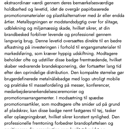
ekstraordinær værdi gennem deres bemærkelsesværdige
holdbarhed og levetid, idet de overgår papirbaserede
promotionsmaterialer og plastikalternativer med år eller endda
årtier. Metalbygningen er modstandsdygtig over for slitage,
udblekning og miljømæssig skade, hvilket sikrer, at din
brandbesked forbliver levende og professionel gennem
langvarig brug. Denne levetid oversættes direkte til en bedre
afkastning på investeringen i forhold til engangsmaterialer til
markedsføring, som kræver hyppig udskiftning. Modtagere
beholder ofte og udstiller disse badge fremtrædende, hvilket
skaber vedvarende brandeksponering, der fortsætter lang tid
efter den oprindelige distribution. Den kompakte størrelse gør
brugerdefinerede metalnålebadge med logo utroligt mobile
og praktiske til massefordeling på messer, konferencer,
medarbejderanerkendelsesceremonier og
promotionsarrangementer. I modsætning til spædse
promotionsartikler, som modtagere ofte smider ud på grund
af pladskrav, kan disse badge nemt fastgøres til tøj, tasker
eller oplægningsbræt, hvilket sikrer konstant synlighed. Den
professionelle fremtoning forbedrer brandopfattelsen og