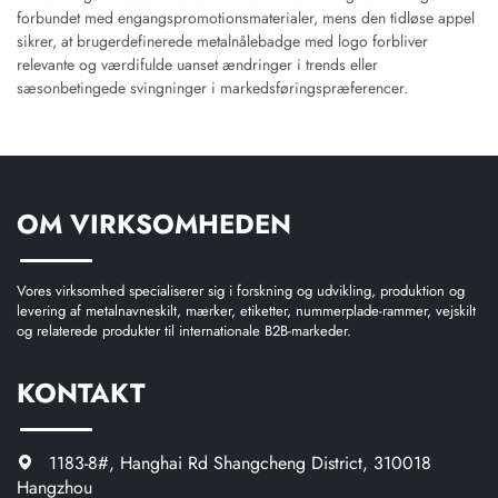
forbundet med engangspromotionsmaterialer, mens den tidløse appel
sikrer, at brugerdefinerede metalnålebadge med logo forbliver
relevante og værdifulde uanset ændringer i trends eller
sæsonbetingede svingninger i markedsføringspræferencer.
OM VIRKSOMHEDEN
Vores virksomhed specialiserer sig i forskning og udvikling, produktion og
levering af metalnavneskilt, mærker, etiketter, nummerplade-rammer, vejskilt
og relaterede produkter til internationale B2B-markeder.
KONTAKT
1183-8#, Hanghai Rd Shangcheng District, 310018
Hangzhou