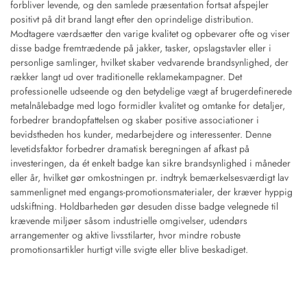
forbliver levende, og den samlede præsentation fortsat afspejler
positivt på dit brand langt efter den oprindelige distribution.
Modtagere værdsætter den varige kvalitet og opbevarer ofte og viser
disse badge fremtrædende på jakker, tasker, opslagstavler eller i
personlige samlinger, hvilket skaber vedvarende brandsynlighed, der
rækker langt ud over traditionelle reklamekampagner. Det
professionelle udseende og den betydelige vægt af brugerdefinerede
metalnålebadge med logo formidler kvalitet og omtanke for detaljer,
forbedrer brandopfattelsen og skaber positive associationer i
bevidstheden hos kunder, medarbejdere og interessenter. Denne
levetidsfaktor forbedrer dramatisk beregningen af afkast på
investeringen, da ét enkelt badge kan sikre brandsynlighed i måneder
eller år, hvilket gør omkostningen pr. indtryk bemærkelsesværdigt lav
sammenlignet med engangs-promotionsmaterialer, der kræver hyppig
udskiftning. Holdbarheden gør desuden disse badge velegnede til
krævende miljøer såsom industrielle omgivelser, udendørs
arrangementer og aktive livsstilarter, hvor mindre robuste
promotionsartikler hurtigt ville svigte eller blive beskadiget.