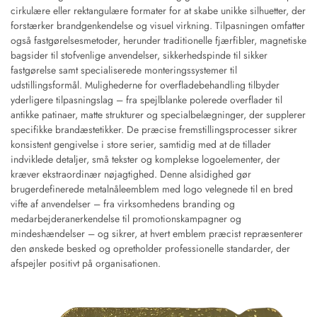
cirkulære eller rektangulære formater for at skabe unikke silhuetter, der
forstærker brandgenkendelse og visuel virkning. Tilpasningen omfatter
også fastgørelsesmetoder, herunder traditionelle fjærfibler, magnetiske
bagsider til stofvenlige anvendelser, sikkerhedspinde til sikker
fastgørelse samt specialiserede monteringssystemer til
udstillingsformål. Mulighederne for overfladebehandling tilbyder
yderligere tilpasningslag – fra spejlblanke polerede overflader til
antikke patinaer, matte strukturer og specialbelægninger, der supplerer
specifikke brandæstetikker. De præcise fremstillingsprocesser sikrer
konsistent gengivelse i store serier, samtidig med at de tillader
indviklede detaljer, små tekster og komplekse logoelementer, der
kræver ekstraordinær nøjagtighed. Denne alsidighed gør
brugerdefinerede metalnåleemblem med logo velegnede til en bred
vifte af anvendelser – fra virksomhedens branding og
medarbejderanerkendelse til promotionskampagner og
mindeshændelser – og sikrer, at hvert emblem præcist repræsenterer
den ønskede besked og opretholder professionelle standarder, der
afspejler positivt på organisationen.