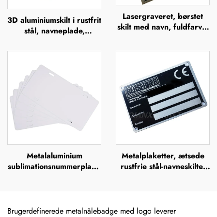
Lasergraveret, børstet
3D aluminiumskilt i rustfrit
skilt med navn, fuldfarvet
stål, navneplade,
ætsning i rustfrit stål med
mærkeskilt, præget
logo, metalnavneskilt
metallogo, navneplader
Metalaluminium
Metalplaketter, ætsede
sublimationsnummerplade
rustfrie stål-navneskilte,
uden tryk – europæisk
rustfrit stål-graverede
fornummerskilt til brug
logo-navneskilte
for brugerdefineret
design
Brugerdefinerede metalnålebadge med logo leverer