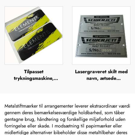
UV-tryk, silkefiltrering,
aluminiumsnavneplade,
offsettryk,
metallogo-plade
metalbrandnavn, forhøjet
metallogo-plade
Tilpasset
Lasergraveret skilt med
trykningsmaskine,
navn, ætsede
doming-mærker, klare
metalnavneskilt i rustfrit
polyurethan-etiketter,
stål med logo
epoxyharz-dom, 3D-
sticker
Metalstiftmærker til arrangementer leverer ekstraordinær værdi
gennem deres bemærkelsesværdige holdbarhed, som tåber
gentagne brug, håndtering og forskellige miljøforhold uden
forringelse eller skade. I modsætning til papirmærker eller
midlertidige alternativer bibeholder disse metaltilbehør deres