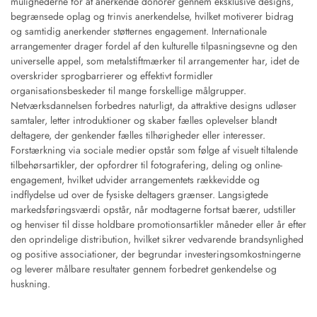
mulighederne for at anerkende donorer gennem eksklusive designs,
begrænsede oplag og trinvis anerkendelse, hvilket motiverer bidrag
og samtidig anerkender støtternes engagement. Internationale
arrangementer drager fordel af den kulturelle tilpasningsevne og den
universelle appel, som metalstiftmærker til arrangementer har, idet de
overskrider sprogbarrierer og effektivt formidler
organisationsbeskeder til mange forskellige målgrupper.
Netværksdannelsen forbedres naturligt, da attraktive designs udløser
samtaler, letter introduktioner og skaber fælles oplevelser blandt
deltagere, der genkender fælles tilhørigheder eller interesser.
Forstærkning via sociale medier opstår som følge af visuelt tiltalende
tilbehørsartikler, der opfordrer til fotografering, deling og online-
engagement, hvilket udvider arrangementets rækkevidde og
indflydelse ud over de fysiske deltagers grænser. Langsigtede
markedsføringsværdi opstår, når modtagerne fortsat bærer, udstiller
og henviser til disse holdbare promotionsartikler måneder eller år efter
den oprindelige distribution, hvilket sikrer vedvarende brandsynlighed
og positive associationer, der begrundar investeringsomkostningerne
og leverer målbare resultater gennem forbedret genkendelse og
huskning.