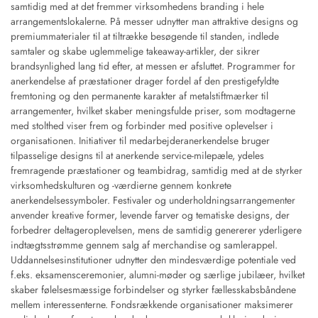
samtidig med at det fremmer virksomhedens branding i hele
arrangementslokalerne. På messer udnytter man attraktive designs og
premiummaterialer til at tiltrække besøgende til standen, indlede
samtaler og skabe uglemmelige takeaway-artikler, der sikrer
brandsynlighed lang tid efter, at messen er afsluttet. Programmer for
anerkendelse af præstationer drager fordel af den prestigefyldte
fremtoning og den permanente karakter af metalstiftmærker til
arrangementer, hvilket skaber meningsfulde priser, som modtagerne
med stolthed viser frem og forbinder med positive oplevelser i
organisationen. Initiativer til medarbejderanerkendelse bruger
tilpasselige designs til at anerkende service-milepæle, ydeles
fremragende præstationer og teambidrag, samtidig med at de styrker
virksomhedskulturen og -værdierne gennem konkrete
anerkendelsessymboler. Festivaler og underholdningsarrangementer
anvender kreative former, levende farver og tematiske designs, der
forbedrer deltageroplevelsen, mens de samtidig genererer yderligere
indtægtsstrømme gennem salg af merchandise og samlerappel.
Uddannelsesinstitutioner udnytter den mindesværdige potentiale ved
f.eks. eksamensceremonier, alumni-møder og særlige jubilæer, hvilket
skaber følelsesmæssige forbindelser og styrker fællesskabsbåndene
mellem interessenterne. Fondsrækkende organisationer maksimerer