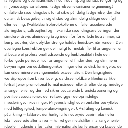
farveglans og overfladesmoothhed trods hyppig kontakt, rengøring og
miljømæssige variationer. Fastgørelsesmekanismerne gennemgår
omfattende spændingstests for at sikre pålidelig fastgørelse, der tåler
dynamisk bevægelse, utilsigtet stød og almindelig slitage uden fejl
eller løsning. Kvalitetskontrolprotokollerne omfatter accelererede
aldringstests, saltspøjttest og mekaniske spændingsevalueringer, der
simulerer årsvis almindelig brug inden for forkortede tidsrammer, så
kun produkter, der opfylder strenge holdbarhedskrav, når kunden. Den
overlegne konstruktion gør det muligt for metalstifter til arrangementer
at bevare et professionelt udseende og funktionalitet i hele den
forlængede periode, hvor arrangementet finder sted, og eliminerer
bekymringer om udskiftningomkostninger eller estetisk forringelse, der
kan underminere arrangementets præsentation. Den langsigtede
værdiproposition bliver tydelig, da disse holdbare tilbehørsartikler
fortsat tjener promotional formål måneder eller år efter de oprindelige
arrangementer og dermed sikrer vedvarende brandeksponering og
positive associationer, der retfærdiggør de oprindelige
investeringsomkostninger. Miljøbestandigheden omfatter beskyttelse
mod luftfugtighed, temperatursvingninger, UV-stråling og kemisk
påvirkning – faktorer, der hurtigt ville nedbryde papir-, plast- eller
tekstilbaserede alternativer – hvilket gør metalstifter til arrangementer
ideelle til udendørs festivaler, internationale konferencer og krævende