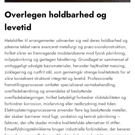
Overlegen holdbarhed og
levetid
Metalstifter til arrangementer udmærker sig ved deres holdbarhed og
ydeevne takket være avanceret metallurgi og præcisionskonstruktion,
hvilket sikrer en fremragende modstandsevne mod fysisk påvirkning,
miljøpåvirkning og gentagen håndtering. Grundlaget er sammensat af
omhyggeligt udvalgte basismaterialer, herunder højtkvalitet messing,
zinklegering og rustfrit stål, som gennemgår strenge kvalitetstests for at
sikre konsekvent strukturel integritet og levetid. Professionelle
fremstillingsprocesser omfatter specialiseret varmebehandling,
overfladehærdning og anvendelse af beskyttende
overfladebelægninger, hvilket betydeligt forbedrer slidstabiliteten og
forhindrer korrosion, misfarvning eller nedbrydning med tiden.
Elektroplateringsprocesserne anvender flere lag beskyttende metaller,
der skaber barrierer mod fugt, oxidation og kemisk påvirkning –
faktorer, der ofte skader mindre kvalitetsfulde alternativer til stifter.
Emaelfyldningsteknikkerne bruger industrielle forbindelser, der bevarer