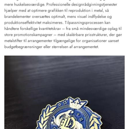
mere huskelsesværdige. Professionelle designrådgivningstjenester
hjælper med at optimere grafikken til reproduktion i metal, så
brandelementer oversættes optimalt, mens visuel indflydelse og
produktionseffektivitet maksimeres. Tilpassningsprocessen kan
håndtere forskellige kvantitetskrav – fra små mindesværdige oplag til
store promotionskampagner – med skalérbare prisstrukturer, der gør
metalstifter til arrangementer tilgængelige for organisationer uanset
budgetbegrænsninger eller størrelsen af arrangementet.