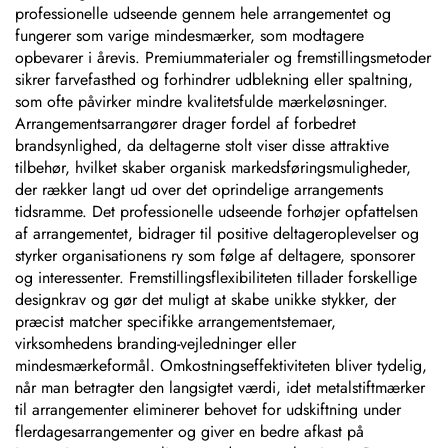
professionelle udseende gennem hele arrangementet og
fungerer som varige mindesmærker, som modtagere
opbevarer i årevis. Premiummaterialer og fremstillingsmetoder
sikrer farvefasthed og forhindrer udblekning eller spaltning,
som ofte påvirker mindre kvalitetsfulde mærkeløsninger.
Arrangementsarrangører drager fordel af forbedret
brandsynlighed, da deltagerne stolt viser disse attraktive
tilbehør, hvilket skaber organisk markedsføringsmuligheder,
der rækker langt ud over det oprindelige arrangements
tidsramme. Det professionelle udseende forhøjer opfattelsen
af arrangementet, bidrager til positive deltageroplevelser og
styrker organisationens ry som følge af deltagere, sponsorer
og interessenter. Fremstillingsflexibiliteten tillader forskellige
designkrav og gør det muligt at skabe unikke stykker, der
præcist matcher specifikke arrangementstemaer,
virksomhedens branding-vejledninger eller
mindesmærkeformål. Omkostningseffektiviteten bliver tydelig,
når man betragter den langsigtet værdi, idet metalstiftmærker
til arrangementer eliminerer behovet for udskiftning under
flerdagesarrangementer og giver en bedre afkast på