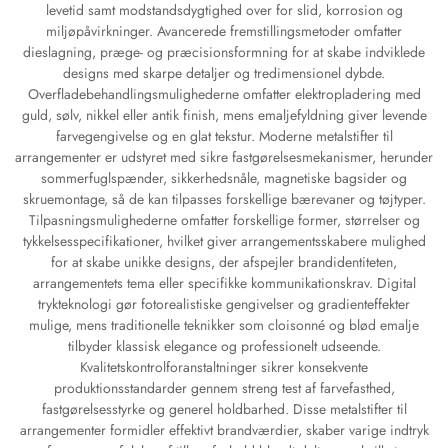
levetid samt modstandsdygtighed over for slid, korrosion og
miljøpåvirkninger. Avancerede fremstillingsmetoder omfatter
dieslagning, præge- og præcisionsformning for at skabe indviklede
designs med skarpe detaljer og tredimensionel dybde.
Overfladebehandlingsmulighederne omfatter elektropladering med
guld, sølv, nikkel eller antik finish, mens emaljefyldning giver levende
farvegengivelse og en glat tekstur. Moderne metalstifter til
arrangementer er udstyret med sikre fastgørelsesmekanismer, herunder
sommerfuglspænder, sikkerhedsnåle, magnetiske bagsider og
skruemontage, så de kan tilpasses forskellige bærevaner og tøjtyper.
Tilpasningsmulighederne omfatter forskellige former, størrelser og
tykkelsesspecifikationer, hvilket giver arrangementsskabere mulighed
for at skabe unikke designs, der afspejler brandidentiteten,
arrangementets tema eller specifikke kommunikationskrav. Digital
trykteknologi gør fotorealistiske gengivelser og gradienteffekter
mulige, mens traditionelle teknikker som cloisonné og blød emalje
tilbyder klassisk elegance og professionelt udseende.
Kvalitetskontrolforanstaltninger sikrer konsekvente
produktionsstandarder gennem streng test af farvefasthed,
fastgørelsesstyrke og generel holdbarhed. Disse metalstifter til
arrangementer formidler effektivt brandværdier, skaber varige indtryk