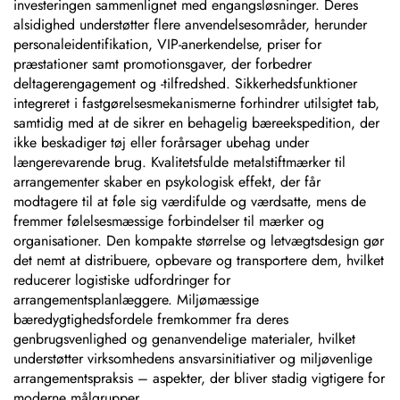
investeringen sammenlignet med engangsløsninger. Deres
alsidighed understøtter flere anvendelsesområder, herunder
personaleidentifikation, VIP-anerkendelse, priser for
præstationer samt promotionsgaver, der forbedrer
deltagerengagement og -tilfredshed. Sikkerhedsfunktioner
integreret i fastgørelsesmekanismerne forhindrer utilsigtet tab,
samtidig med at de sikrer en behagelig bæreekspedition, der
ikke beskadiger tøj eller forårsager ubehag under
længerevarende brug. Kvalitetsfulde metalstiftmærker til
arrangementer skaber en psykologisk effekt, der får
modtagere til at føle sig værdifulde og værdsatte, mens de
fremmer følelsesmæssige forbindelser til mærker og
organisationer. Den kompakte størrelse og letvægtsdesign gør
det nemt at distribuere, opbevare og transportere dem, hvilket
reducerer logistiske udfordringer for
arrangementsplanlæggere. Miljømæssige
bæredygtighedsfordele fremkommer fra deres
genbrugsvenlighed og genanvendelige materialer, hvilket
understøtter virksomhedens ansvarsinitiativer og miljøvenlige
arrangementspraksis – aspekter, der bliver stadig vigtigere for
moderne målgrupper.