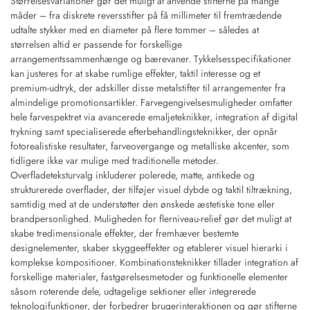
Størrelsesvariationer gør det muligt at anvende stifterne på mange
måder – fra diskrete reversstifter på få millimeter til fremtrædende
udtalte stykker med en diameter på flere tommer – således at
størrelsen altid er passende for forskellige
arrangementssammenhænge og bærevaner. Tykkelsesspecifikationer
kan justeres for at skabe rumlige effekter, taktil interesse og et
premium-udtryk, der adskiller disse metalstifter til arrangementer fra
almindelige promotionsartikler. Farvegengivelsesmuligheder omfatter
hele farvespektret via avancerede emaljeteknikker, integration af digital
trykning samt specialiserede efterbehandlingsteknikker, der opnår
fotorealistiske resultater, farveovergange og metalliske akcenter, som
tidligere ikke var mulige med traditionelle metoder.
Overfladeteksturvalg inkluderer polerede, matte, antikede og
strukturerede overflader, der tilføjer visuel dybde og taktil tiltrækning,
samtidig med at de understøtter den ønskede æstetiske tone eller
brandpersonlighed. Muligheden for flerniveau-relief gør det muligt at
skabe tredimensionale effekter, der fremhæver bestemte
designelementer, skaber skyggeeffekter og etablerer visuel hierarki i
komplekse kompositioner. Kombinationsteknikker tillader integration af
forskellige materialer, fastgørelsesmetoder og funktionelle elementer
såsom roterende dele, udtagelige sektioner eller integrerede
teknologifunktioner, der forbedrer brugerinteraktionen og gør stifterne