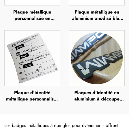
Plaque métallique
Plaque métallique en
personnalisée en
aluminium anodisé bleu
aluminium anodisé noir,
ou en acier inoxydable,
avec impression UV,
avec impression UV,
sérigraphie ou impression
sérigraphie ou impression
offset, plaque métallique
offset, plaque métallique
en relief portant le nom
en relief portant le nom
de la marque
de la marque
Plaque d'identité
Plaques d'identité en
métallique personnalisée
aluminium à découpe
anodisée, plaques
diamant personnalisées et
d'identité en aluminium
peintes, plaque
anodisé
métallique avec logo
Les badges métalliques à épingles pour événements offrent