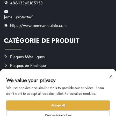
+86-13346185958
[email protected]
https://www.oemnameplate.com
CATÉGORIE DE PRODUIT
Plaques Métalliques
Plaques en Plastique
Étiquettes et Autocollants
We value your privacy
Créations Sur Mesure
We use cookies and similar tools to provide our services. If you
don't want to accept all cookies, click Personalize cookies.
Accept all
Droit d'auteur © 2026 Hangzhou Qianxi Crafts CO., Ltd. Tous droits
réservés. -
Politique de confidentialité
Personalize cookies