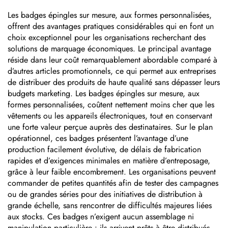
inoxydable, étiquettes
gravées au laser, plaques
Les badges épingles sur mesure, aux formes personnalisées,
nominatives pour
offrent des avantages pratiques considérables qui en font un
machines en aluminium
choix exceptionnel pour les organisations recherchant des
anodisé argenté
solutions de marquage économiques. Le principal avantage
réside dans leur coût remarquablement abordable comparé à
d’autres articles promotionnels, ce qui permet aux entreprises
de distribuer des produits de haute qualité sans dépasser leurs
budgets marketing. Les badges épingles sur mesure, aux
formes personnalisées, coûtent nettement moins cher que les
vêtements ou les appareils électroniques, tout en conservant
une forte valeur perçue auprès des destinataires. Sur le plan
opérationnel, ces badges présentent l’avantage d’une
production facilement évolutive, de délais de fabrication
rapides et d’exigences minimales en matière d’entreposage,
grâce à leur faible encombrement. Les organisations peuvent
commander de petites quantités afin de tester des campagnes
ou de grandes séries pour des initiatives de distribution à
grande échelle, sans rencontrer de difficultés majeures liées
aux stocks. Ces badges n’exigent aucun assemblage ni
manipulation particulière : ils arrivent prêts à être distribués