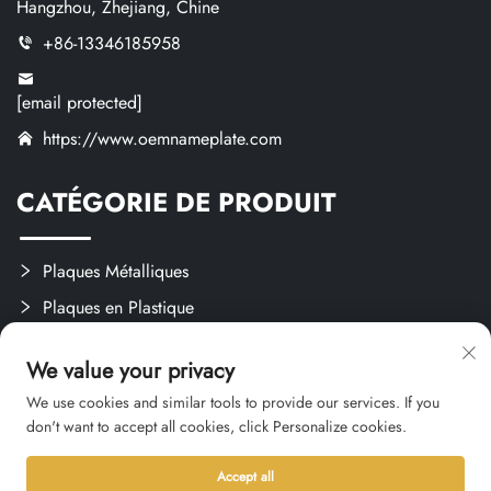
Hangzhou, Zhejiang, Chine
+86-13346185958
[email protected]
https://www.oemnameplate.com
CATÉGORIE DE PRODUIT
Plaques Métalliques
Plaques en Plastique
Étiquettes et Autocollants
We value your privacy
Créations Sur Mesure
We use cookies and similar tools to provide our services. If you
don't want to accept all cookies, click Personalize cookies.
Accept all
Droit d'auteur © 2026 Hangzhou Qianxi Crafts CO., Ltd. Tous droits