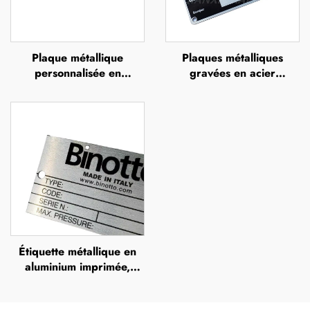
Plaque métallique
Plaques métalliques
personnalisée en
gravées en acier
aluminium anodisé noir,
inoxydable (SS), plaques
avec impression UV,
nominatives gravées en
sérigraphie ou impression
acier inoxydable avec
offset, plaque métallique
logo
en relief portant le nom
de la marque
Étiquette métallique en
aluminium imprimée,
plaques nominatives
gravées en acier