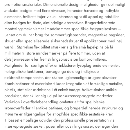
promotionsmaterialer. Dimensionelle designmuligheder gør det muligt
at skabe badges med flere niveauer, herunder hævede og indtrykte
elementer, hvilket tilføjer visuel interesse og taktil appel og adskiller
dine badges fra flade, almindelige alternativer. Brugerdefinerede
monteringsmekanismer imødekommer specifikke fastgørelseskrav –
uanset om du har brug for sommerfuglspænder, magnetiske bagsider,
skruer eller specialiserede sikkerhedsskruer til applikationer med høj
værdi. Størrelsesflexibilitet strækker sig fra små lapel-pins på få
millimeter til store mindesmærker på flere tommer, uden at
detaljeniveauer eller fremstillingspræcision kompromitteres.
Muligheder for særlige effekter inkluderer lysoplagrende elementer,
holografiske funktioner, bevægelige dele og indlejrede
elektronikkomponenter, der skaber uglemmelige brugeroplevelser.
Kombinationer af materialer tillader integration af forskellige metaller,
plastik, stof eller ædelstene i ét enkelt badge, hvilket skaber unikke
produkter, der skiller sig ud på konkurrenceprægede markeder.
Variation i overfladebehandling omfatter alt fra spejlblanke
kromoverflader til antikke patinaer, og brugerdefinerede strukturer og
mønstre er tilgængelige for at opfylde specifikke æstetiske krav.
Tilpasset emballage udvider den professionelle præsentation via
mærkeprægede æsker, poser eller udstillingskasser, der øger den