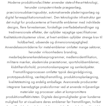
Moderne produktionsfaciliteter anvender state-of-the-art-teknologi,
herunder computervirkede prægeanlæg,
præcisionsudskæringsudstyr, automatiserede pladeringsanlæg og
digital farveapplikationsmaskineri. Den teknologiske infrastruktur gør
det muligt for producenterne at fremstille emblemer med indviklede
designs, flere farveskemaer, forskellige overfladebehandlinger og
tredimensionale effekter, der opfylder nøjagtige specifikationer.
Kvalitetskontrolsystemer sikrer, at hvert emblem opfylder strenge krav til
holdbarhed, udseende og dimensionsnøjagtighed.
Anvendelsesområderne for metal-emblemer omfatter mange sektorer,
herunder virksomhedens branding,
medarbejderanerkendelsesprogrammer, medlemsidentifikation,
militære mærker, akademiske præstationer, sportsholdsemblemer,
klubtilhørsforhold, promotionskampagner og samleobjekter.
Fremstillingsprocessen omfatter typisk designrådgivning,
prototypeudvikling, værktøjsfremstilling, produktionsplanlægning,
kvalitetstestning og endelig emballage. Avancerede producenter
integrerer bæredygtige praksisformer ved at anvende miljøvenlige
materialer og processer uden at kompromittere
produktionseffektiviteten. Digitale designmuligheder giver kunderne
mulighed for at visualisere deres emblemer før fremstillingen, hvilket