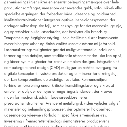
galvaniseringslinjer sikrer en ensartet belægningsmængde over hele
produktionsomfanget, uanset om der anvendes guld-, sølv-, nikkel- eller
specialbelægninger, der forbedrer både udseende og holdbarhed.
Kvalitetskontrolstationer integrerer optiske inspektionssystemer, der
opdager mikroskopiske fejl, som er usynlige for det menneskelige øje,
og opretholder nul-fejl-standarder, der beskytter din brands ry.
Temperatur- og fugtighedsstyring i hele faciliteten sikrer konsekvente
materialeegenskaber og finish-kvalitet uanset eksterne miljøforhold.
Laserudskæringsmuligheder gør det muligt at fremstille indviklede
former og fine detaljer, som traditionelle stansemetoder ikke kan opnå,
og åbner nye muligheder for kreative emblem-designs. Integration af
computergenereret design (CAD) muliggør en nahtløs overgang fra
digitale koncepter til fysiske produkter og eliminerer fortolkningsfejl,
der kan kompromittere de endelige resultater. Renrumsmiljøer
forhindrer forurening under kritiske fremstillingsfaser og sikrer, at
emblemer opfylder de højeste rengøringsstandarder, der kræves
inden for medicinsk udstyr, fødevaresektoren eller
præcisionsinstrumenter. Avanceret metallurgisk viden vejleder valg af
materialer og behandlingsprocesser, der optimerer holdbarhed,
udseende og ydeevne i forhold til specifikke anvendelseskrav.
Investering i fremadrettet teknologi demonstrerer producentens