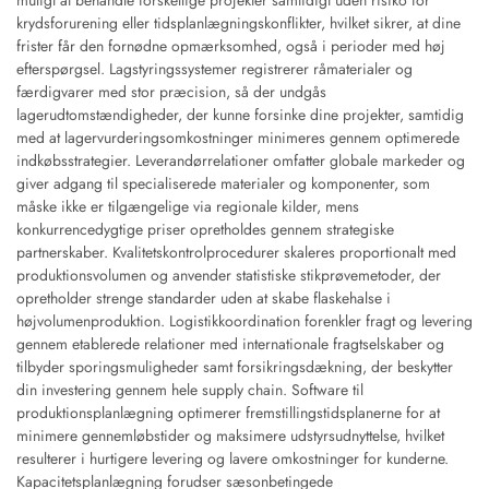
muligt at behandle forskellige projekter samtidigt uden risiko for
krydsforurening eller tidsplanlægningskonflikter, hvilket sikrer, at dine
frister får den fornødne opmærksomhed, også i perioder med høj
efterspørgsel. Lagstyringssystemer registrerer råmaterialer og
færdigvarer med stor præcision, så der undgås
lagerudtomstændigheder, der kunne forsinke dine projekter, samtidig
med at lagervurderingsomkostninger minimeres gennem optimerede
indkøbsstrategier. Leverandørrelationer omfatter globale markeder og
giver adgang til specialiserede materialer og komponenter, som
måske ikke er tilgængelige via regionale kilder, mens
konkurrencedygtige priser opretholdes gennem strategiske
partnerskaber. Kvalitetskontrolprocedurer skaleres proportionalt med
produktionsvolumen og anvender statistiske stikprøvemetoder, der
opretholder strenge standarder uden at skabe flaskehalse i
højvolumenproduktion. Logistikkoordination forenkler fragt og levering
gennem etablerede relationer med internationale fragtselskaber og
tilbyder sporingsmuligheder samt forsikringsdækning, der beskytter
din investering gennem hele supply chain. Software til
produktionsplanlægning optimerer fremstillingstidsplanerne for at
minimere gennemløbstider og maksimere udstyrsudnyttelse, hvilket
resulterer i hurtigere levering og lavere omkostninger for kunderne.
Kapacitetsplanlægning forudser sæsonbetingede