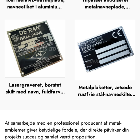
navneetiket i aluminium,
metalnavneplade,
skilt, mærke, badge,
anodiserede
navneplade i rustfrit stål,
aluminiumsnavneplader
mærkeskilt
Lasergraveret, børstet
Metalplaketter, ætsede
skilt med navn, fuldfarvet
rustfrie stål-navneskilte,
ætsning i rustfrit stål med
rustfrit stål-graverede
logo, metalnavneskilt
logo-navneskilte
At samarbejde med en professionel producent af metal-
emblemer giver betydelige fordele, der direkte påvirker din
projekts succes og samlet værdiproposition.