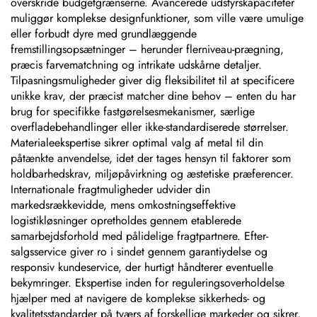
overskride budgetgrænserne. Avancerede udstyrskapaciteter
muliggør komplekse designfunktioner, som ville være umulige
eller forbudt dyre med grundlæggende
fremstillingsopsætninger – herunder flerniveau-prægning,
præcis farvematchning og intrikate udskårne detaljer.
Tilpasningsmuligheder giver dig fleksibilitet til at specificere
unikke krav, der præcist matcher dine behov – enten du har
brug for specifikke fastgørelsesmekanismer, særlige
overfladebehandlinger eller ikke-standardiserede størrelser.
Materialeekspertise sikrer optimal valg af metal til din
påtænkte anvendelse, idet der tages hensyn til faktorer som
holdbarhedskrav, miljøpåvirkning og æstetiske præferencer.
Internationale fragtmuligheder udvider din
markedsrækkevidde, mens omkostningseffektive
logistikløsninger opretholdes gennem etablerede
samarbejdsforhold med pålidelige fragtpartnere. Efter-
salgsservice giver ro i sindet gennem garantiydelse og
responsiv kundeservice, der hurtigt håndterer eventuelle
bekymringer. Ekspertise inden for reguleringsoverholdelse
hjælper med at navigere de komplekse sikkerheds- og
kvalitetsstandarder på tværs af forskellige markeder og sikrer,