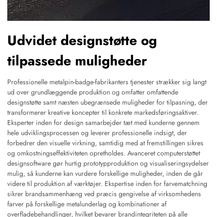
Udvidet designstøtte og
tilpassede muligheder
Professionelle metalpin-badge-fabrikanters tjenester strækker sig langt
ud over grundlæggende produktion og omfatter omfattende
designstøtte samt næsten ubegrænsede muligheder for tilpasning, der
transformerer kreative koncepter til konkrete markedsføringsaktiver.
Eksperter inden for design samarbejder tæt med kunderne gennem
hele udviklingsprocessen og leverer professionelle indsigt, der
forbedrer den visuelle virkning, samtidig med at fremstillingen sikres
og omkostningseffektiviteten opretholdes. Avanceret computerstøttet
designsoftware gør hurtig prototypproduktion og visualiseringsydelser
mulig, så kunderne kan vurdere forskellige muligheder, inden de går
videre til produktion af værktøjer. Ekspertise inden for farvematchning
sikrer brandsammenhæng ved præcis gengivelse af virksomhedens
farver på forskellige metalunderlag og kombinationer af
overfladebehandlinger, hvilket bevarer brandintegriteten på alle