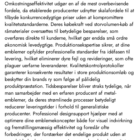
Omkostningseffektivitet udgør en af de mest overbevisende
fordele, da etablerede producenter udnytter skalafordele til at
tilbyde konkurrencedygtige priser uden at kompromittere
kvalitetsstandarderne. Deres købekraft ved storvolumen-køb af
råmaterialer oversættes til betydelige besparelser, som
overføres direkte til kunderne, hvilket gør endda små ordre
økonomisk levedygtige. Produktionsekspertise sikrer, at dine
emblemer opfylder professionelle standarder fra idéfasen til
levering, hvilket eliminerer dyre fejl og revideringer, som ofte
plaguer uerfarne leverandører. Kvalitetskontrolprotokoller
garanterer konsekvente resultater i store produktionsomløb og
beskytter din brands ry som følge af pålidelig
produktpræstation. Tidsbesparelser bliver straks tydelige, når
man samarbejder med en erfaren producent af metal-
emblemer, da deres strømlinede processer betydeligt
reducerer leveringstider i forhold til generalistiske
producenter. Professionel designsupport hjælper med at
optimere dine emblemekoncepter både for visuel indvirkning
og fremstillingsmæssig effektivitet og foreslår ofte
forbedringer, der forstærker det endelige produkt uden at