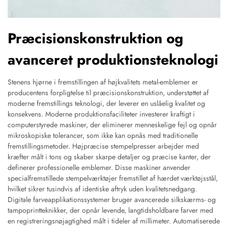
Præcisionskonstruktion og
avanceret produktionsteknologi
Stenens hjørne i fremstillingen af højkvalitets metal-emblemer er
producentens forpligtelse til præcisionskonstruktion, understøttet af
moderne fremstillings teknologi, der leverer en uslåelig kvalitet og
konsekvens. Moderne produktionsfaciliteter investerer kraftigt i
computerstyrede maskiner, der eliminerer menneskelige fejl og opnår
mikroskopiske tolerancer, som ikke kan opnås med traditionelle
fremstillingsmetoder. Højpræcise stempelpresser arbejder med
kræfter målt i tons og skaber skarpe detaljer og præcise kanter, der
definerer professionelle emblemer. Disse maskiner anvender
specialfremstillede stempelværktøjer fremstillet af hærdet værktøjsstål,
hvilket sikrer tusindvis af identiske aftryk uden kvalitetsnedgang.
Digitale farveapplikationssystemer bruger avancerede silkskærms- og
tampoprintteknikker, der opnår levende, langtidsholdbare farver med
en registreringsnøjagtighed målt i tideler af millimeter. Automatiserede