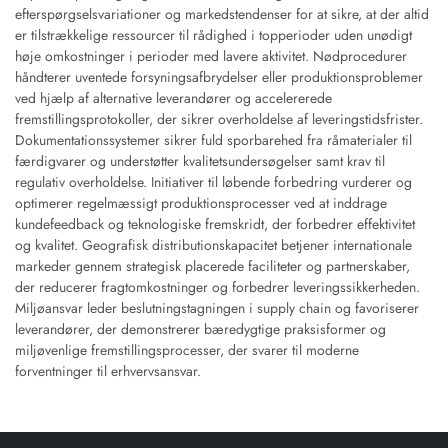
efterspørgselsvariationer og markedstendenser for at sikre, at der altid
er tilstrækkelige ressourcer til rådighed i topperioder uden unødigt
høje omkostninger i perioder med lavere aktivitet. Nødprocedurer
håndterer uventede forsyningsafbrydelser eller produktionsproblemer
ved hjælp af alternative leverandører og accelererede
fremstillingsprotokoller, der sikrer overholdelse af leveringstidsfrister.
Dokumentationssystemer sikrer fuld sporbarehed fra råmaterialer til
færdigvarer og understøtter kvalitetsundersøgelser samt krav til
regulativ overholdelse. Initiativer til løbende forbedring vurderer og
optimerer regelmæssigt produktionsprocesser ved at inddrage
kundefeedback og teknologiske fremskridt, der forbedrer effektivitet
og kvalitet. Geografisk distributionskapacitet betjener internationale
markeder gennem strategisk placerede faciliteter og partnerskaber,
der reducerer fragtomkostninger og forbedrer leveringssikkerheden.
Miljøansvar leder beslutningstagningen i supply chain og favoriserer
leverandører, der demonstrerer bæredygtige praksisformer og
miljøvenlige fremstillingsprocesser, der svarer til moderne
forventninger til erhvervsansvar.