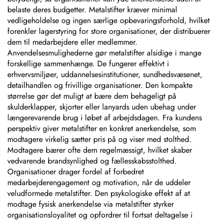
belaste deres budgetter. Metalstifter kræver minimal
vedligeholdelse og ingen særlige opbevaringsforhold, hvilket
forenkler lagerstyring for store organisationer, der distribuerer
dem til medarbejdere eller medlemmer.
Anvendelsesmulighederne gør metalstifter alsidige i mange
forskellige sammenhænge. De fungerer effektivt i
erhvervsmiljøer, uddannelsesinstitutioner, sundhedsvæsenet,
detailhandlen og frivillige organisationer. Den kompakte
størrelse gør det muligt at bære dem behageligt på
skulderklapper, skjorter eller lanyards uden ubehag under
længerevarende brug i løbet af arbejdsdagen. Fra kundens
perspektiv giver metalstifter en konkret anerkendelse, som
modtagere virkelig sætter pris på og viser med stolthed.
Modtagere bærer ofte dem regelmæssigt, hvilket skaber
vedvarende brandsynlighed og fællesskabsstolthed.
Organisationer drager fordel af forbedret
medarbejderengagement og motivation, når de uddeler
veludformede metalstifter. Den psykologiske effekt af at
modtage fysisk anerkendelse via metalstifter styrker
organisationsloyalitet og opfordrer til fortsat deltagelse i