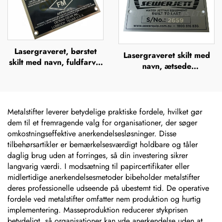
Lasergraveret, børstet
Lasergraveret skilt med
skilt med navn, fuldfarvet
navn, ætsede
ætsning i rustfrit stål med
metalnavneskilt i rustfrit
logo, metalnavneskilt
stål med logo
Metalstifter leverer betydelige praktiske fordele, hvilket gør
dem til et fremragende valg for organisationer, der søger
omkostningseffektive anerkendelsesløsninger. Disse
tilbehørsartikler er bemærkelsesværdigt holdbare og tåler
daglig brug uden at forringes, så din investering sikrer
langvarig værdi. I modsætning til papircertifikater eller
midlertidige anerkendelsesmetoder bibeholder metalstifter
deres professionelle udseende på ubestemt tid. De operative
fordele ved metalstifter omfatter nem produktion og hurtig
implementering. Masseproduktion reducerer stykprisen
betydeligt, så organisationer kan yde anerkendelse uden at