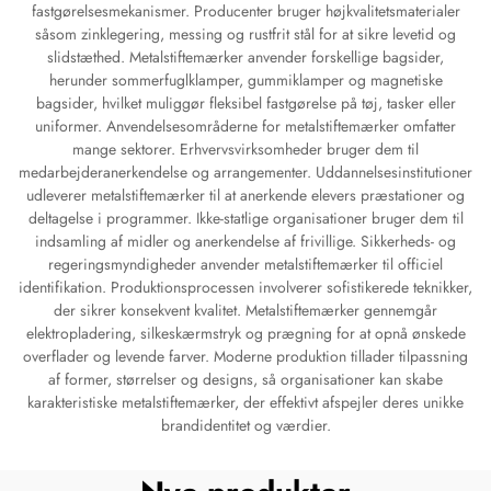
fastgørelsesmekanismer. Producenter bruger højkvalitetsmaterialer
såsom zinklegering, messing og rustfrit stål for at sikre levetid og
slidstæthed. Metalstiftemærker anvender forskellige bagsider,
herunder sommerfuglklamper, gummiklamper og magnetiske
bagsider, hvilket muliggør fleksibel fastgørelse på tøj, tasker eller
uniformer. Anvendelsesområderne for metalstiftemærker omfatter
mange sektorer. Erhvervsvirksomheder bruger dem til
medarbejderanerkendelse og arrangementer. Uddannelsesinstitutioner
udleverer metalstiftemærker til at anerkende elevers præstationer og
deltagelse i programmer. Ikke-statlige organisationer bruger dem til
indsamling af midler og anerkendelse af frivillige. Sikkerheds- og
regeringsmyndigheder anvender metalstiftemærker til officiel
identifikation. Produktionsprocessen involverer sofistikerede teknikker,
der sikrer konsekvent kvalitet. Metalstiftemærker gennemgår
elektropladering, silkeskærmstryk og prægning for at opnå ønskede
overflader og levende farver. Moderne produktion tillader tilpassning
af former, størrelser og designs, så organisationer kan skabe
karakteristiske metalstiftemærker, der effektivt afspejler deres unikke
brandidentitet og værdier.