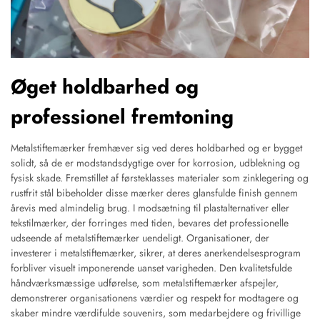
Øget holdbarhed og
professionel fremtoning
Metalstiftemærker fremhæver sig ved deres holdbarhed og er bygget
solidt, så de er modstandsdygtige over for korrosion, udblekning og
fysisk skade. Fremstillet af førsteklasses materialer som zinklegering og
rustfrit stål bibeholder disse mærker deres glansfulde finish gennem
årevis med almindelig brug. I modsætning til plastalternativer eller
tekstilmærker, der forringes med tiden, bevares det professionelle
udseende af metalstiftemærker uendeligt. Organisationer, der
investerer i metalstiftemærker, sikrer, at deres anerkendelsesprogram
forbliver visuelt imponerende uanset varigheden. Den kvalitetsfulde
håndværksmæssige udførelse, som metalstiftemærker afspejler,
demonstrerer organisationens værdier og respekt for modtagere og
skaber mindre værdifulde souvenirs, som medarbejdere og frivillige