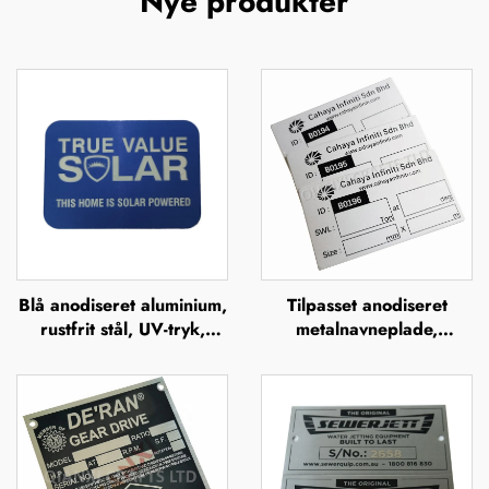
Nye produkter
Blå anodiseret aluminium,
Tilpasset anodiseret
rustfrit stål, UV-tryk,
metalnavneplade,
silkefiltrering, offsettryk,
anodiserede
metalbrandnavn, forhøjet
aluminiumsnavneplader
metallogo-plade