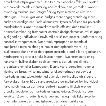
brandidentitetsprogrammer. Den tredimensionelle effekt, der opstår
ved hævede metalelementer og nedsænkede emaljearealer, skaber
dybde og struktur, som fotografier og trykte materialer ikke kan
efterligne – hvilket gør disse badges mere engagerende og mere
huskelsesværdige end flade alternativer. Lysets refleksion fra polerede
metalsurfaces skaber dynamiske visuelle effekter, der tiltrækker
opmærksomhed og fremhæver centrale designelementer, hvilket øger
synlighed og indflydelse i travle miljøer såsom messer, konferencer og
netværksarrangementer. Det premiumprægede udseende af
emaljerede metalnålebadges hæver den opfattede værdi og
kvalitetsassociation med det repræsenterede brand eller organisation.
Modtagere registrerer straks investeringen i kvalitetsmaterialer og
håndværk, hvilket skaber positive indtryk, der udvides til hele
organisationen eller kampagnen. Denne værdipercetion fremmer
visning og brug, hvilket maksimerer eksponeringen og udvider
markedsføringsrækkevidden ud over den oprindelige distribution.
Farvevalg omfatter både standardudvalg og mulighed for individuel
farvematchning, så der sikres perfekt tilpasning til eksisterende
brandfarvepaletter og markedsføringsmaterialer. Specialiserede
teknikker såsom gradientfyld, farveblanding og metalliske akcenter
giver yderligere designmuligheder, der skaber unikke og