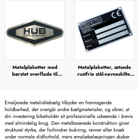
navneplade i rustfrit stål,
aluminiumsnavneplader
mærkeskilt
Metalplaketter med
Metalplaketter, ætsede
børstet overflade til
rustfrie stål-navneskilte,
udendørs brug i rustfrit
rustfrit stål-graverede
stål, ætsede navneskilte,
logo-navneskilte
mærker, lasergraverede,
anodiserede aluminiums-
Emaljerede metalnålebælg tilbyder en fremragende
navneskilte, etiket
holdbarhed, der overgår andre bælgmaterialer, og sikrer, at
din investering bibeholder sit professionelle udseende i årevis
med almindelig brug. Den metalbaserede konstruktion giver
strukturel styrke, der forhindrer bukning, revner eller knæk
under normale slidforhold, mens emaljebelægningen skaber