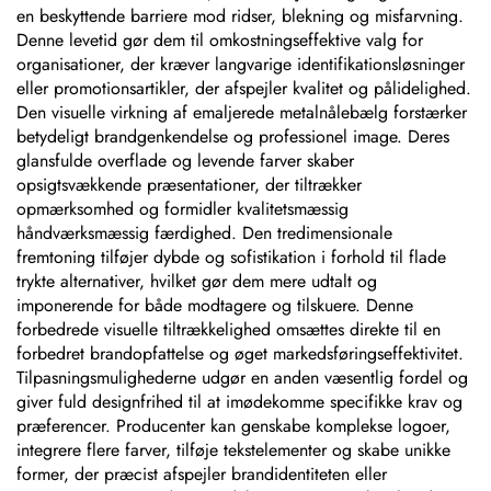
en beskyttende barriere mod ridser, blekning og misfarvning.
Denne levetid gør dem til omkostningseffektive valg for
organisationer, der kræver langvarige identifikationsløsninger
eller promotionsartikler, der afspejler kvalitet og pålidelighed.
Den visuelle virkning af emaljerede metalnålebælg forstærker
betydeligt brandgenkendelse og professionel image. Deres
glansfulde overflade og levende farver skaber
opsigtsvækkende præsentationer, der tiltrækker
opmærksomhed og formidler kvalitetsmæssig
håndværksmæssig færdighed. Den tredimensionale
fremtoning tilføjer dybde og sofistikation i forhold til flade
trykte alternativer, hvilket gør dem mere udtalt og
imponerende for både modtagere og tilskuere. Denne
forbedrede visuelle tiltrækkelighed omsættes direkte til en
forbedret brandopfattelse og øget markedsføringseffektivitet.
Tilpasningsmulighederne udgør en anden væsentlig fordel og
giver fuld designfrihed til at imødekomme specifikke krav og
præferencer. Producenter kan genskabe komplekse logoer,
integrere flere farver, tilføje tekstelementer og skabe unikke
former, der præcist afspejler brandidentiteten eller