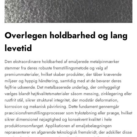
Overlegen holdbarhed og lang
levetid
Den ekstraordinære holdbarhed af emaljerede metalpinmærker
stammer fra deres robuste fremstillingsmetode og valg af
premiummaterialer, hvilket skaber produkter, der tåber krævende
miljøer og hyppig håndtering, samtidig med at de bevarer deres
fejlfrie udseende. Det metalbaserede underlag, der omhyggeligt
vælges blandt højtkvalitetsmaterialer såsom messing, zinklegering eller
rustfrit stål, sikrer strukturel integritet, der modstår deformation,
korrosion og mekanisk påvirkning. Dette fundament gennemgår
præcisionsfremstillingsprocesser som trykstøbning eller præge, hvilket
sikrer dimensionel nøjagtighed og konsekvent kvalitet i hele
produktionsomfanget. Applikationen af emaljebelægningen
repræsenterer en afgørende teknologisk fremskridt, der adskiller disse