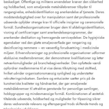
beskadiget. Offentlige og militære anvendelser kræver den sikkerhed
og holdbarhed, som emaljerede metalnålebremser tilbyder til
rangangivelse, enhedsidentifikation og anerkendelse af tjeneste. Deres
modstandsdygtighed over for manipulation samt det professionelle
udseende opfylder strenge krav til officielle insignier og ceremonielle
formål. Sundhedsorganisationer bruger dem til afdelingsidentifikation,
visning af certificeringer samt anerkendelsesprogrammer, der
anerkender dedikation og fremragende serviceydelser. De hygiejniske
egenskaber ved den glatte emaljeoverflade gør rengøring og
desinficering nemmere – en væsentlig forudsætning i medicinske
miljøer. Erhvervsforeninger og professionelle organisationer udformer
eksklusive medlemsbremser, der demonstrerer kvalifikationer og letter
netværksmuligheder på branchebegivenheder. Den opfattede værdi
opfordrer medlemmerne til at vise deres tilknytning med stolthed,
hvilket udvider organisationsmæssig synlighed og understøtter
rekrutteringsindsatsen. Samlere og entusiaster sætter pris på de
kunstneriske kvaliteter og håndværket, der gør emaljerede
metalnålebremser til attraktive genstande for personlige samlinger,
hobbygrupper og mindesmæssige formål. Kombinationen af æstetisk
tiltalende udseende, holdbarhed og muligheder for tilpasning sikrer
deres vedvarende relevans og efterspørgsel trods skiftende trends og