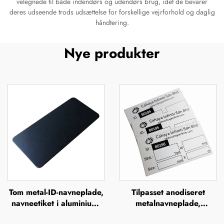
velegnede til både indendørs og udendørs brug, idet de bevarer
deres udseende trods udsættelse for forskellige vejrforhold og daglig
håndtering.
Nye produkter
Tom metal-ID-navneplade,
Tilpasset anodiseret
navneetiket i aluminium,
metalnavneplade,
skilt, mærke, badge,
anodiserede