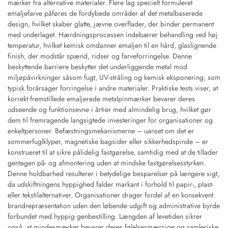
mærker fra alternative materialer. Flere lag specielt formuleret
emaljefarve påføres de fordybede områder af det metalbaserede
design, hvilket skaber glatte, jævne overflader, der binder permanent
med underlaget. Hærdningsprocessen indebærer behandling ved høj
temperatur, hvilket kemisk omdanner emaljen til en hård, glaslignende
finish, der modstår spænd, ridser og farveforringelse. Denne
beskyttende barriere beskytter det underliggende metal mod
miljøpåvirkninger såsom fugt, UV-stråling og kemisk eksponering, som
typisk forårsager forringelse i andre materialer. Praktiske tests viser, at
korrekt fremstillede emaljerede metalpinmærker bevarer deres
udseende og funktionsevne i årtier med almindelig brug, hvilket gør
dem til fremragende langsigtede investeringer for organisationer og
enkeltpersoner. Befæstningsmekanismerne – uanset om det er
sommerfuglklyper, magnetiske bagsider eller sikkerhedspinde – er
konstrueret til at sikre pålidelig fastgørelse, samtidig med at de tillader
gentagen på- og afmontering uden at mindske fastgørelsesstyrken.
Denne holdbarhed resulterer i betydelige besparelser på længere sigt,
da udskiftningens hyppighed falder markant i forhold til papir-, plast-
eller tekstilalternativer. Organisationer drager fordel af en konsekvent
brandrepræsentation uden den løbende udgift og administrative byrde
forbundet med hyppig genbestilling. Længden af levetiden sikrer
også, at mindesmærker bevarer deres følelsesmæssige og samleriske