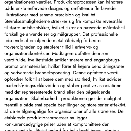
organisationens værdier. Produktionsprocessen kan håndtere
både enkle enfarvede designs og omfattende flerfarvede
illustrationer med samme præcision og kvalitet.
Størrelsesmulighederne strækker sig fra kompakte reversnåle
til større udtalte stykker, hvilket sikrer en passende målestok til
forskellige anvendelser og målgrupper. Det professionelle
udseende af emaljerede metalnålebælg forbedrer
troværdigheden og etablerer tillid i erhvervs- og
organisationskontekster. Modtagere opfatter dem som
værdifulde, kvalitetsfulde artikler snarere end engangbrugs-
promotionsmaterialer, hvilket fører til højere beholdningsrater
og vedvarende brandeksponering. Denne opfattede værdi
opfordrer folk til at bære dem med stolthed, hvilket udvider
markedsføringsrækkevidden og skaber positive associationer
med det repræsenterede brand eller den pågældende
organisation. Skalerbarhed i produktionen gør det muligt at
fremstille både små specialbestillinger og store serier effektivt,
så de er tilgængelige for organisationer af alle størrelser. De
etablerede produktionsprocesser muliggør
konkurrencedygtige priser uden at kompromittere den
konsekvente kvalitetsstandard for hele bestillingen. Hurtige