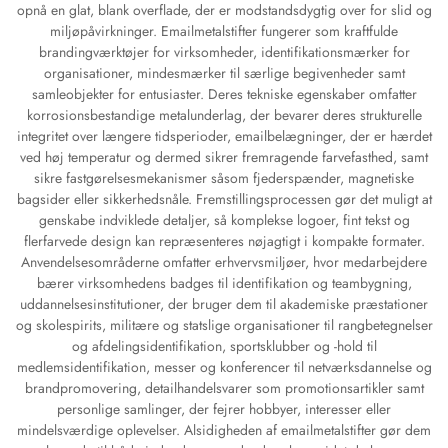
opnå en glat, blank overflade, der er modstandsdygtig over for slid og
miljøpåvirkninger. Emailmetalstifter fungerer som kraftfulde
brandingværktøjer for virksomheder, identifikationsmærker for
organisationer, mindesmærker til særlige begivenheder samt
samleobjekter for entusiaster. Deres tekniske egenskaber omfatter
korrosionsbestandige metalunderlag, der bevarer deres strukturelle
integritet over længere tidsperioder, emailbelægninger, der er hærdet
ved høj temperatur og dermed sikrer fremragende farvefasthed, samt
sikre fastgørelsesmekanismer såsom fjederspænder, magnetiske
bagsider eller sikkerhedsnåle. Fremstillingsprocessen gør det muligt at
genskabe indviklede detaljer, så komplekse logoer, fint tekst og
flerfarvede design kan repræsenteres nøjagtigt i kompakte formater.
Anvendelsesområderne omfatter erhvervsmiljøer, hvor medarbejdere
bærer virksomhedens badges til identifikation og teambygning,
uddannelsesinstitutioner, der bruger dem til akademiske præstationer
og skolespirits, militære og statslige organisationer til rangbetegnelser
og afdelingsidentifikation, sportsklubber og -hold til
medlemsidentifikation, messer og konferencer til netværksdannelse og
brandpromovering, detailhandelsvarer som promotionsartikler samt
personlige samlinger, der fejrer hobbyer, interesser eller
mindelsværdige oplevelser. Alsidigheden af emailmetalstifter gør dem