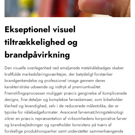
Ekseptionel visuel
tiltrækkelighed og
brandpåvirkning
Den visuelle overlegenhed ved emaljerede metalnålebadges skaber
kraftfulde markedsføringsværktøjer, der betydeligt forstærker
brandgenkendelse og professionel image gennem deres
karakteristiske udseende og indtryk af premiumkvalitet.
Fremstillingsprocessen muliggør præcis gengivelse af komplicerede
designs, fine detaljer og komplekse farveskemaer, som bibeholder
klarhed og levendighed, selv i de reducerede målestokke, der er
typiske for nålebadgeformater. Avanceret farvematchningsteknologi
sikrer en præcis repræsentation af virksomhedens korporative farver
og brandvejledninger og opretholder konsistens på tværs af
forskellige produktionspartier samt understøtter sammenhængende