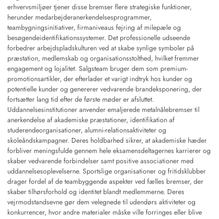
erhvervsmiljøer tjener disse bremser flere strategiske funktioner,
herunder medarbejderanerkendelsesprogrammer,
teambygningsinitiativer, firmaniveaus fejring af milepæle og
besøgendeidentifikationssystemer. Det professionelle udseende
forbedrer arbejdspladskulturen ved at skabe synlige symboler på
præstation, medlemskab og organisationsstolthed, hvilket fremmer
engagement og lojalitet. Salgsteam bruger dem som premium-
promotionsartikler, der efterlader et varigt indtryk hos kunder og
potentielle kunder og genererer vedvarende brandeksponering, der
fortsætter lang tid efter de første møder er afsluttet.
Uddannelsesinstitutioner anvender emaljerede metalnålebremser til
anerkendelse af akademiske præstationer, identifikation af
studerendeorganisationer, alumni-relationsaktiviteter og
skoleåndskampagner. Deres holdbarhed sikrer, at akademiske hæder
forbliver meningsfulde gennem hele eksamensdeltagernes karrierer og
skaber vedvarende forbindelser samt positive associationer med
uddannelsesoplevelserne. Sportslige organisationer og fritidsklubber
drager fordel af de teambyggende aspekter ved fælles bremser, der
skaber tilhørsforhold og identitet blandt medlemmerne. Deres
vejrmodstandsevne gør dem velegnede til udendørs aktiviteter og
konkurrencer, hvor andre materialer måske ville forringes eller blive