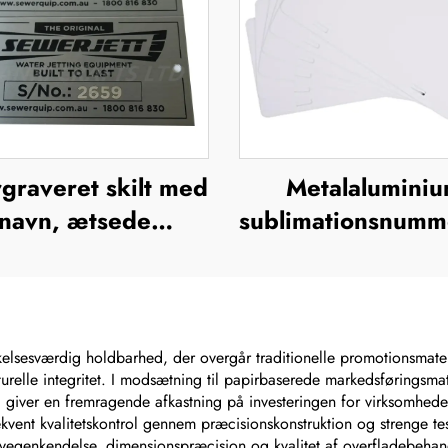
graveret skilt med
Metalalumini
navn, ætsede
sublimationsnumm
etalnavneskilt i
uden tryk – euro
frit stål med logo
fornummerskilt til
for brugerdefin
design
lsesværdig holdbarhed, der overgår traditionelle promotionsmateri
urelle integritet. I modsætning til papirbaserede markedsføringsmate
 giver en fremragende afkastning på investeringen for virksomhede
vent kvalitetskontrol gennem præcisionskonstruktion og strenge test
egenkendelse, dimensionspræcision og kvalitet af overfladebehandl