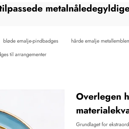
tilpassede metalnåledegyldig
bløde emalje-pindbadges
hårde emalje metallemble
ges til arrangementer
Overlegen 
materialekva
Grundlaget for ekstraor