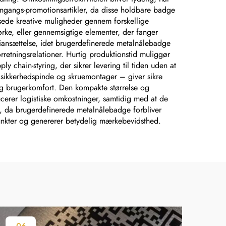
gangs-promotionsartikler, da disse holdbare badge
nsede kreative muligheder gennem forskellige
mørke, eller gennemsigtige elementer, der fanger
ansættelse, idet brugerdefinerede metalnålebadge
orretningsrelationer. Hurtig produktionstid muliggør
y chain-styring, der sikrer levering til tiden uden at
 sikkerhedspinde og skruemontager – giver sikre
d og brugerkomfort. Den kompakte størrelse og
cerer logistiske omkostninger, samtidig med at de
 da brugerdefinerede metalnålebadge forbliver
punkter og genererer betydelig mærkebevidsthed.