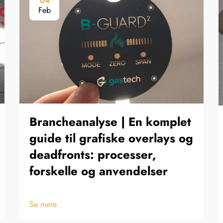
04
Feb
Brancheanalyse | En komplet
guide til grafiske overlays og
deadfronts: processer,
forskelle og anvendelser
Se mere