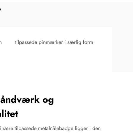
e
m
tilpassede pinmærker i særlig form
håndværk og
litet
dinære tilpassede metalnålebadge ligger i den