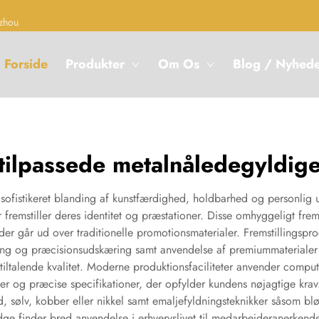
zhou
Forside
Produkter
Om Os
Blog / Nyhed
tilpassede metalnåledegyldig
ofistikeret blanding af kunstfærdighed, holdbarhed og personlig ud
fremstiller deres identitet og præstationer. Disse omhyggeligt fremst
r går ud over traditionelle promotionsmaterialer. Fremstillingsp
g og præcisionsudskæring samt anvendelse af premiummaterialer som
 tiltalende kvalitet. Moderne produktionsfaciliteter anvender comp
ljer og præcise specifikationer, der opfylder kundens nøjagtige kr
 sølv, kobber eller nikkel samt emaljefyldningsteknikker såsom blø
adge finder bred anvendelse i erhvervslivet til medarbejderanerk