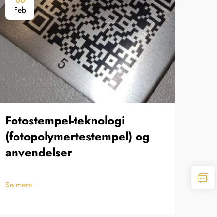
06
0
Feb
Fe
Fotostempel-teknologi
Æt
(fotopolymertestempel) og
anvendelser
Se m
Se mere