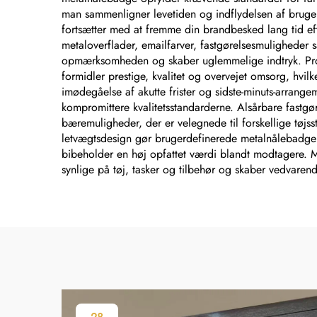
man sammenligner levetiden og indflydelsen af brug
fortsætter med at fremme din brandbesked lang tid ef
metaloverflader, emailfarver, fastgørelsesmuligheder s
opmærksomheden og skaber uglemmelige indtryk. Prof
formidler prestige, kvalitet og overvejet omsorg, hvilk
imødegåelse af akutte frister og sidste-minuts-arrangem
kompromittere kvalitetsstandarderne. Alsårbare fastg
bæremuligheder, der er velegnede til forskellige tøjs
letvægtsdesign gør brugerdefinerede metalnålebadge i
bibeholder en høj opfattet værdi blandt modtagere.
synlige på tøj, tasker og tilbehør og skaber vedvare