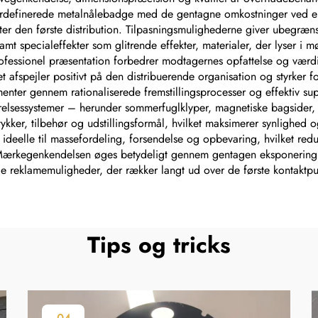
erdefinerede metalnålebadge med de gentagne omkostninger ved en
ter den første distribution. Tilpasningsmulighederne giver ubegræ
amt specialeffekter som glitrende effekter, materialer, der lyser i 
essionel præsentation forbedrer modtagernes opfattelse og værdi
et afspejler positivt på den distribuerende organisation og styrker f
enter gennem rationaliserede fremstillingsprocesser og effektiv suppl
ørelsessystemer – herunder sommerfuglklyper, magnetiske bagsider,
stykker, tilbehør og udstillingsformål, hvilket maksimerer synlighe
deelle til massefordeling, forsendelse og opbevaring, hvilket redu
 Mærkegenkendelsen øges betydeligt gennem gentagen eksponering,
nde reklamemuligheder, der rækker langt ud over de første kontakt
Tips og tricks