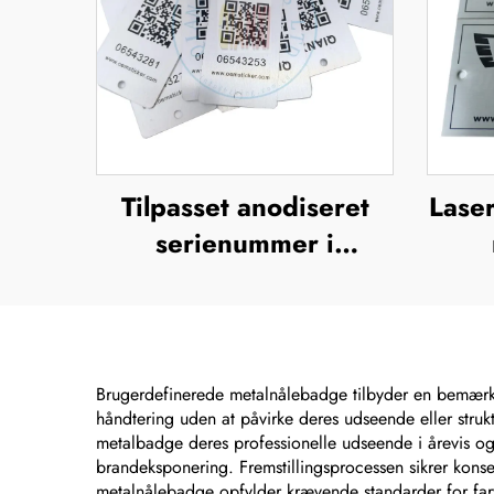
Tilpasset anodiseret
Laser
serienummer i
aluminium, UV-tryk,
m
silkefiltrering,
rust
offsettryk,
metalbrandnavn,
Brugerdefinerede metalnålebadge tilbyder en bemærke
håndtering uden at påvirke deres udseende eller strukt
forhøjet metallogo-
metalbadge deres professionelle udseende i årevis og
plade
brandeksponering. Fremstillingsprocessen sikrer konsek
metalnålebadge opfylder krævende standarder for farv