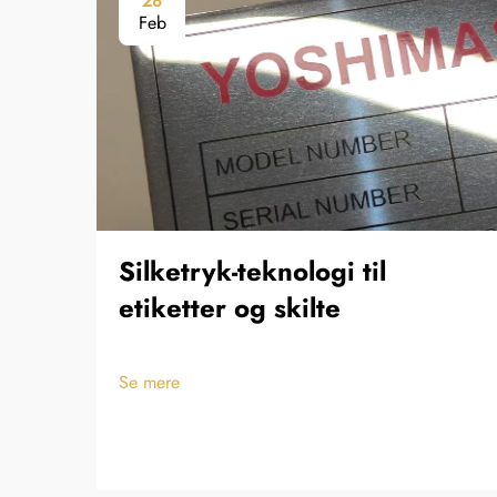
28
Feb
Silketryk-teknologi til
etiketter og skilte
Se mere