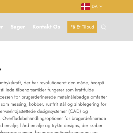
DA
er
Sager
Kontakt Os
Få Et Tilbud
e
trykskraft, der har revolutioneret den måde, hvorpå
illede tilbehørsartikler fungerer som kraftfulde
rocessen for brugerdefinerede metalnålebadge omfatter
 messing, kobber, rustfrit stål og zink-legering for
uterværktøjsstøttede designsystemer (CAD) og
av. Overfladebehandlingsoptioner for brugerdefinerede
d emalje, hård emalje og trykte designs, der skaber
endelsesprogrammer, brandpromotionskampagner og