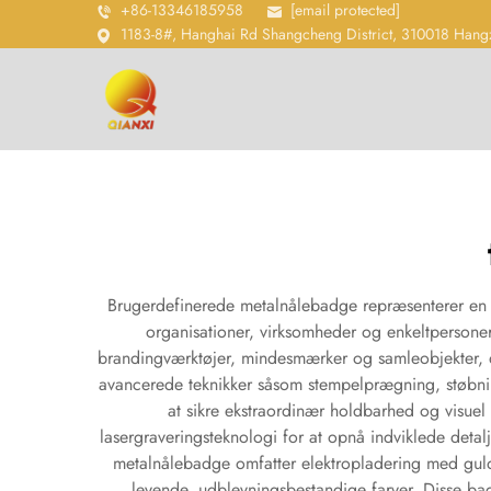
+86-13346185958
[email protected]
1183-8#, Hanghai Rd Shangcheng District, 310018 Hang
Brugerdefinerede metalnålebadge repræsenterer en s
organisationer, virksomheder og enkeltpersoner 
brandingværktøjer, mindesmærker og samleobjekter, de
avancerede teknikker såsom stempelprægning, støbnin
at sikre ekstraordinær holdbarhed og visuel
lasergraveringsteknologi for at opnå indviklede deta
metalnålebadge omfatter elektropladering med guld,
levende, udblevningsbestandige farver. Disse b