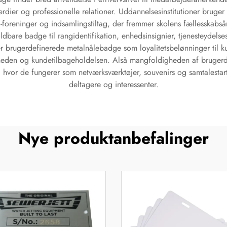
rdier og professionelle relationer. Uddannelsesinstitutioner brug
i-foreninger og indsamlingstiltag, der fremmer skolens fællesskab
bare badge til rangidentifikation, enhedsinsignier, tjenesteydelse
er brugerdefinerede metalnålebadge som loyalitetsbelønninger til
eden og kundetilbageholdelsen. Alså mangfoldigheden af brugerde
hvor de fungerer som netværksværktøjer, souvenirs og samtalestart
deltagere og interessenter.
Nye produktanbefalinger