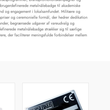
er brugerdefinerede metalnålebadge til akademiske
sånd og engagement i lokalsamfundet. Militære og
spriser og ceremonielle formål, der hedrer dedikation
 kunder, begrænsede udgaver af vareudvalg og
finerede metalnålebadge strækker sig til særlige
ere, der faciliterer meningsfulde forbindelser mellem