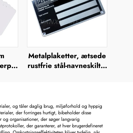
um
Metalplaketter, ætsede
erplade
rustfrie stål-navneskilte,
pæisk
rustfrit stål-graverede
 brug
logo-navneskilte
eret
aler, og tåler daglig brug, miljøforhold og hyppig
rialer, der forringes hurtigt, bibeholder disse
r og organisationer, der søger langvarig
protokoller, der garanterer, at hver brugerdefineret
ing. Omkostningseffektiviteten bliver tydelig, når